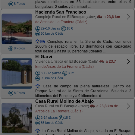
plazas distribuidas en 53 habitaciones, entre ellas 9
8 Fotos
bungalows, 2 suites y 5 minisuit ...
Hacienda San Francisco
Complejo Rural en
El Bosque
a
23,6 km
(Cádiz)
de Arcos de La Frontera (Cádiz)
22+10 plazas
18 €
50 km de Cádiz
Complejo rural en la Sierra de Cádiz, con unos
2000m de espacio libre, 10 dormitorios con capacidad
8 Fotos
total desde 2 hasta 30 personas (ideales ...
El Garvi
Vivienda turística en
El Bosque
a
23,7
(Cádiz)
km
de Arcos de La Frontera (Cádiz)
8-12+2 plazas
30 €
99 km de Cádiz
Casa de campo en plena naturaleza. Dentro del
Parque Natural de la Sierra de Grazalema. Situada a 3
8 Fotos
kilómetros del Bosque y a 9 kilómetros d ...
Casa Rural Molino de Abajo
Casa Rural en
El Bosque
a
23,8 km
de
(Cádiz)
Arcos de La Frontera (Cádiz)
2-14 plazas
18 €
85 km de Cádiz
La Casa Rural Molino de Abajo, situada en El Bosque