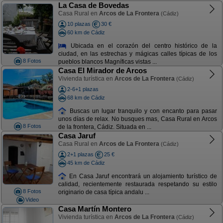
La Casa de Bovedas
Casa Rural en
Arcos de La Frontera
(Cádiz)
10 plazas
30 €
60 km de Cádiz
Ubicada en el corazón del centro histórico de la
ciudad, en las estrechas y mágicas calles típicas de los
8 Fotos
pueblos blancos Magníficas vistas ...
Casa El Mirador de Arcos
Vivienda turística en
Arcos de La Frontera
(Cádiz)
2-6+1 plazas
68 km de Cádiz
Buscas un lugar tranquilo y con encanto para pasar
unos días de relax. No busques mas, Casa Rural en Arcos
8 Fotos
de la frontera, Cádiz. Situada en ...
Casa Jaruf
Casa Rural en
Arcos de La Frontera
(Cádiz)
2+1 plazas
25 €
45 km de Cádiz
En Casa Jaruf encontrará un alojamiento turístico de
calidad, recientemente restaurada respetando su estilo
8 Fotos
originario de casa típica andalu ...
Video
Casa Martín Montero
Vivienda turística en
Arcos de La Frontera
(Cádiz)