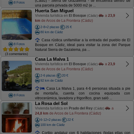
(Cádiz) - Sierra de Grazalema - se encuentra dentro de
8 Fotos
una parcela privada de 5000 m2 (e ...
Huerta San Miguel
Vivienda turística en
El Bosque
a
23,9
(Cádiz)
km
de Arcos de La Frontera (Cádiz)
2-8+2 plazas
25 €
80 km de Cádiz
Casa rústica unifamiliar a la entrada del pueblo de El
8 Fotos
Bosque en Cádiz, ideal para visitar la zona del Parque
Natural Sierra de Gazalema, pa ...
(3 comentarios)
Casa La Malva 1
Vivienda turística en
El Bosque
a
23,9
(Cádiz)
km
de Arcos de La Frontera (Cádiz)
2-6 plazas
20 €
92 km de Cádiz
Casa La Malva 1, para 4-6 personas situada a pie
de montaña, cuenta con cocina equipada con
8 Fotos
vitrocerámica, lavadora y frigorífico, gran saló ...
La Rosa del Sol
Vivienda turística en
Prado del Rey
a
(Cádiz)
24,8 km
de Arcos de La Frontera (Cádiz)
6-12+2 plazas
22 €
100 km de Cádiz
Cortijo andaluz con 6 habitaciones (todas ellas con