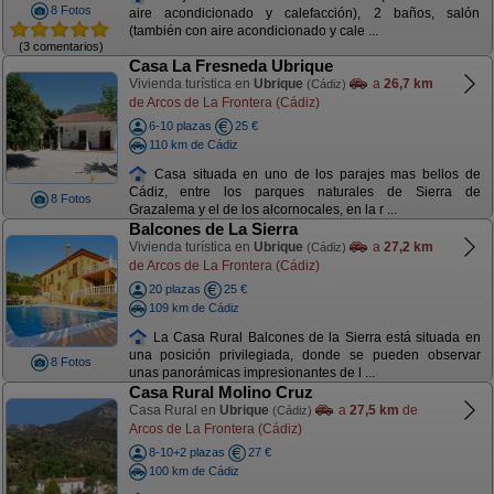
8 Fotos
aire acondicionado y calefacción), 2 baños, salón
(también con aire acondicionado y cale ...
(3 comentarios)
Casa La Fresneda Ubrique
Vivienda turística en
Ubrique
a
26,7 km
(Cádiz)
de Arcos de La Frontera (Cádiz)
6-10 plazas
25 €
110 km de Cádiz
Casa situada en uno de los parajes mas bellos de
Cádiz, entre los parques naturales de Sierra de
8 Fotos
Grazalema y el de los alcornocales, en la r ...
Balcones de La Sierra
Vivienda turística en
Ubrique
a
27,2 km
(Cádiz)
de Arcos de La Frontera (Cádiz)
20 plazas
25 €
109 km de Cádiz
La Casa Rural Balcones de la Sierra está situada en
una posición privilegiada, donde se pueden observar
8 Fotos
unas panorámicas impresionantes de l ...
Casa Rural Molino Cruz
Casa Rural en
Ubrique
a
27,5 km
de
(Cádiz)
Arcos de La Frontera (Cádiz)
8-10+2 plazas
27 €
100 km de Cádiz