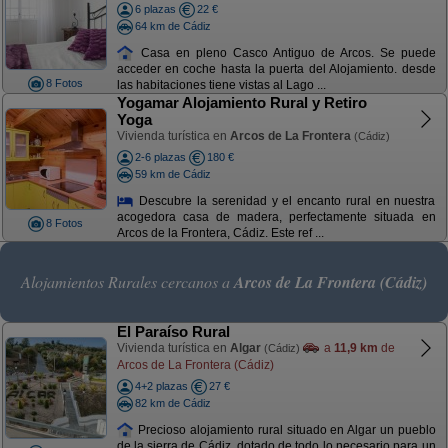
6 plazas
22 €
64 km de Cádiz
Casa en pleno Casco Antiguo de Arcos. Se puede
acceder en coche hasta la puerta del Alojamiento. desde
8 Fotos
las habitaciones tiene vistas al Lago ...
Yogamar Alojamiento Rural y Retiro
Yoga
Vivienda turística en
Arcos de La Frontera
(Cádiz)
2-6 plazas
180 €
59 km de Cádiz
Descubre la serenidad y el encanto rural en nuestra
acogedora casa de madera, perfectamente situada en
8 Fotos
Arcos de la Frontera, Cádiz. Este ref ...
Alojamientos Rurales cercanos a
Arcos de La Frontera (Cádiz)
El Paraíso Rural
Vivienda turística en
Algar
a
11,9 km
de
(Cádiz)
Arcos de La Frontera (Cádiz)
4+2 plazas
27 €
82 km de Cádiz
Precioso alojamiento rural situado en Algar un pueblo
de la sierra de Cádiz, dotado de todo lo necesario para un