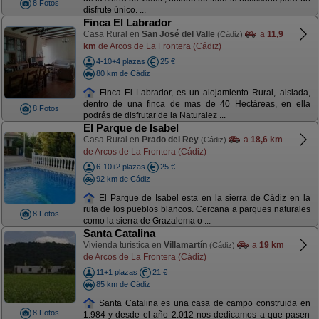
8 Fotos
disfrute único. ...
Finca El Labrador
Casa Rural en
San José del Valle
a
11,9
(Cádiz)
km
de Arcos de La Frontera (Cádiz)
4-10+4 plazas
25 €
80 km de Cádiz
Finca El Labrador, es un alojamiento Rural, aislada,
dentro de una finca de mas de 40 Hectáreas, en ella
8 Fotos
podrás de disfrutar de la Naturalez ...
El Parque de Isabel
Casa Rural en
Prado del Rey
a
18,6 km
(Cádiz)
de Arcos de La Frontera (Cádiz)
6-10+2 plazas
25 €
92 km de Cádiz
El Parque de Isabel esta en la sierra de Cádiz en la
ruta de los pueblos blancos. Cercana a parques naturales
8 Fotos
como la sierra de Grazalema o ...
Santa Catalina
Vivienda turística en
Villamartín
a
19 km
(Cádiz)
de Arcos de La Frontera (Cádiz)
11+1 plazas
21 €
85 km de Cádiz
Santa Catalina es una casa de campo construida en
8 Fotos
1.984 y desde el año 2.012 nos dedicamos a que pasen