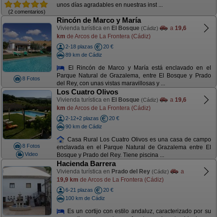
unos días agradables en nuestras inst ...
(2 comentarios)
Rincón de Marco y María
Vivienda turística en
El Bosque
a
19,6
(Cádiz)
km
de Arcos de La Frontera (Cádiz)
2-18 plazas
20 €
89 km de Cádiz
El Rincón de Marco y María está enclavado en el
Parque Natural de Grazalema, entre El Bosque y Prado
8 Fotos
del Rey, con unas vistas maravillosas y ...
Los Cuatro Olivos
Vivienda turística en
El Bosque
a
19,6
(Cádiz)
km
de Arcos de La Frontera (Cádiz)
2-12+2 plazas
20 €
90 km de Cádiz
Casa Rural Los Cuatro Olivos es una casa de campo
8 Fotos
enclavada en el Parque Natural de Grazalema entre El
Video
Bosque y Prado del Rey. Tiene piscina ...
Hacienda Barrera
Vivienda turística en
Prado del Rey
a
(Cádiz)
19,9 km
de Arcos de La Frontera (Cádiz)
6-21 plazas
20 €
100 km de Cádiz
Es un cortijo con estilo andaluz, caracterizado por su