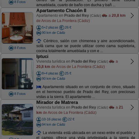
centro de la población. El primero tiene cocina
8 Fotos
amueblada, cuarto de baño con ducha y bañ ...
Apartamento Chacón II
Apartamento en
Prado del Rey
a
20,8 km
(Cádiz)
de Arcos de La Frontera (Cádiz)
5+2 plazas
26 €
90 km de Cádiz
Céntrico, salón con chimenea y aire acondicionado,
sofá cama que se puede utilizar como cama supletoria,
8 Fotos
cocina totalmente amueblada y con e ...
Iptuci
Vivienda turística en
Prado del Rey
a
(Cádiz)
20,8 km
de Arcos de La Frontera (Cádiz)
8+4 plazas
25 €
90 km de Cádiz
Apartamento situado en un conjunto de cinco, situado
en el hermoso pueblo de Prado del Rey, con preciosas
8 Fotos
vistas a la sierra. El apartamento ...
Mirador de Matrera
Vivienda turística en
Prado del Rey
a
21
(Cádiz)
km
de Arcos de La Frontera (Cádiz)
10-16 plazas
22 €
94 km de Cádiz
La vivienda está ubicada en un nexo entre el pueblo y
el campo, ofrece una vista privilegiada a la sierra de