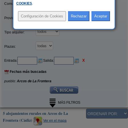
COOKIES
.
Comunidades:
Provincias/Islas:
Tipo alquiler:
Plazas:
X
Entrada:
Salida:
Fechas más buscadas
pueblo:
Arcos de La Frontera
MÁS FILTROS
5 alojamientos rurales en Arcos de La
Frontera (Cádiz)
Ver en el mapa