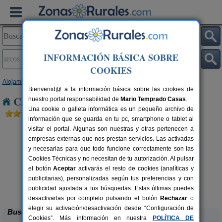
INFORMACIÓN BÁSICA SOBRE
COOKIES
Alojamientos
>
Andalucía
>
Cádiz
> Arcos de La Frontera
Bienvenid@ a la información básica sobre las cookies de
Casas Rurales en Arcos de La Frontera
nuestro portal responsabilidad de
Mario Temprado Casas
.
Una cookie o galleta informática es un pequeño archivo de
información que se guarda en tu pc, smartphone o tablet al
visitar el portal. Algunas son nuestras y otras pertenecen a
empresas externas que nos prestan servicios. Las activadas
y necesarias para que todo funcione correctamente son las
Cookies Técnicas y no necesitan de tu autorización. Al pulsar
el botón
Aceptar
activarás el resto de cookies (analíticas y
publicitarias), personalizadas según tus preferencias y con
Vivienda Rural Salvi
rs.
4-8+1 pers.
 €
25 €
publicidad ajustada a tus búsquedas. Estas últimas puedes
Prado del Rey (Cádiz)
desde
desactivarlas por completo pulsando el botón
Rechazar
o
elegir su activación/desactivación desde “Configuración de
Buscar
Cookies”. Más información en nuestra
POLÍTICA DE