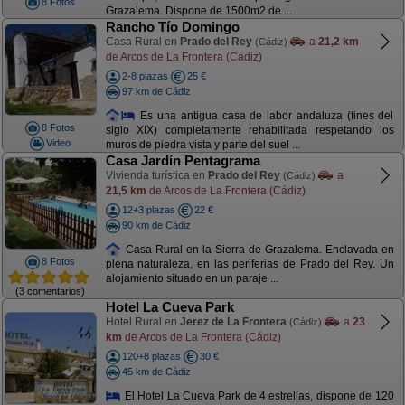
8 Fotos
Grazalema. Dispone de 1500m2 de ...
Rancho Tío Domingo
Casa Rural en
Prado del Rey
a
21,2 km
(Cádiz)
de Arcos de La Frontera (Cádiz)
2-8 plazas
25 €
97 km de Cádiz
Es una antigua casa de labor andaluza (fines del
8 Fotos
siglo XIX) completamente rehabilitada respetando los
Video
muros de piedra vista y parte del suel ...
Casa Jardín Pentagrama
Vivienda turística en
Prado del Rey
a
(Cádiz)
21,5 km
de Arcos de La Frontera (Cádiz)
12+3 plazas
22 €
90 km de Cádiz
Casa Rural en la Sierra de Grazalema. Enclavada en
8 Fotos
plena naturaleza, en las periferias de Prado del Rey. Un
alojamiento situado en un paraje ...
(3 comentarios)
Hotel La Cueva Park
Hotel Rural en
Jerez de La Frontera
a
23
(Cádiz)
km
de Arcos de La Frontera (Cádiz)
120+8 plazas
30 €
45 km de Cádiz
El Hotel La Cueva Park de 4 estrellas, dispone de 120