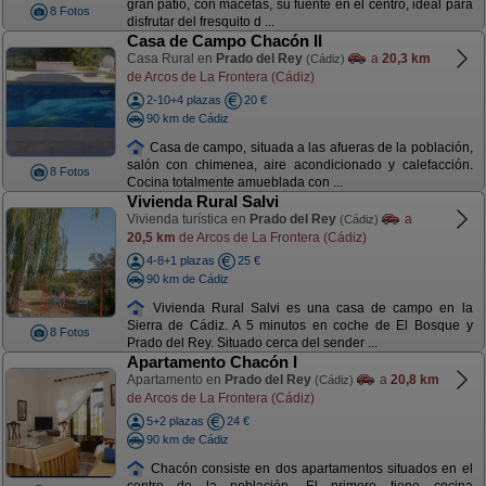
gran patio, con macetas, su fuente en el centro, ideal para
8 Fotos
disfrutar del fresquito d ...
Casa de Campo Chacón II
Casa Rural en
Prado del Rey
a
20,3 km
(Cádiz)
de Arcos de La Frontera (Cádiz)
2-10+4 plazas
20 €
90 km de Cádiz
Casa de campo, situada a las afueras de la población,
salón con chimenea, aire acondicionado y calefacción.
8 Fotos
Cocina totalmente amueblada con ...
Vivienda Rural Salvi
Vivienda turística en
Prado del Rey
a
(Cádiz)
20,5 km
de Arcos de La Frontera (Cádiz)
4-8+1 plazas
25 €
90 km de Cádiz
Vivienda Rural Salvi es una casa de campo en la
Sierra de Cádiz. A 5 minutos en coche de El Bosque y
8 Fotos
Prado del Rey. Situado cerca del sender ...
Apartamento Chacón I
Apartamento en
Prado del Rey
a
20,8 km
(Cádiz)
de Arcos de La Frontera (Cádiz)
5+2 plazas
24 €
90 km de Cádiz
Chacón consiste en dos apartamentos situados en el