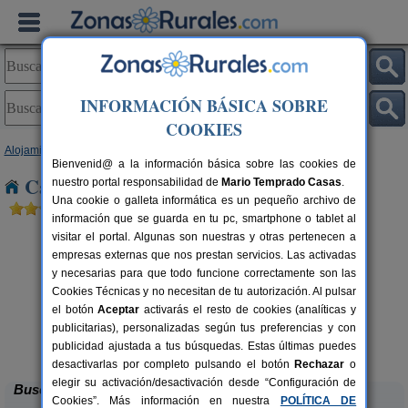
INFORMACIÓN BÁSICA SOBRE
COOKIES
Alojamientos
>
Andalucía
>
Cádiz
> El Rinconcillo
Bienvenid@ a la información básica sobre las cookies de
Casas Rurales cerca de El Rinconcillo
nuestro portal responsabilidad de
Mario Temprado Casas
.
Una cookie o galleta informática es un pequeño archivo de
información que se guarda en tu pc, smartphone o tablet al
visitar el portal. Algunas son nuestras y otras pertenecen a
empresas externas que nos prestan servicios. Las activadas
y necesarias para que todo funcione correctamente son las
Cookies Técnicas y no necesitan de tu autorización. Al pulsar
el botón
Aceptar
activarás el resto de cookies (analíticas y
publicitarias), personalizadas según tus preferencias y con
Villa Filomena
rs.
5-24 pers.
 €
20 €
publicidad ajustada a tus búsquedas. Estas últimas puedes
Olvera (Cádiz)
desde
desactivarlas por completo pulsando el botón
Rechazar
o
elegir su activación/desactivación desde “Configuración de
Buscar
Cookies”. Más información en nuestra
POLÍTICA DE