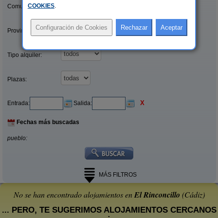
COOKIES
.
Comunidades:
Provincias/Islas:
Tipo alquiler:
Plazas:
X
Entrada:
Salida:
Fechas más buscadas
pueblo:
MÁS FILTROS
No se han encontrado alojamientos en
El Rinconcillo
(Cádiz)
... PERO, TE SUGERIMOS ALOJAMIENTOS CERCANOS
: