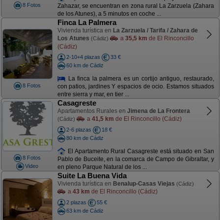
8 Fotos
Zahazar, se encuentran en zona rural La Zarzuela (Zahara
de los Atunes), a 5 minutos en coche ...
Finca La Palmera
Vivienda turística en
La Zarzuela / Tarifa / Zahara de
Los Atunes
a
35,5 km
de El Rinconcillo
(Cádiz)
(Cádiz)
2-10+4 plazas
33 €
60 km de Cádiz
La finca la palmera es un cortijo antiguo, restaurado,
8 Fotos
con patios, jardines Y espacios de ocio. Estamos situados
entre sierra y mar, en tier ...
Casagreste
Apartamentos Rurales en
Jimena de La Frontera
a
41,5 km
de El Rinconcillo (Cádiz)
(Cádiz)
2-6 plazas
18 €
80 km de Cádiz
El Apartamento Rural Casagreste está situado en San
8 Fotos
Pablo de Buceite, en la comarca de Campo de Gibraltar, y
Video
en pleno Parque Natural de los ...
Suite La Buena Vida
Vivienda turística en
Benalup-Casas Viejas
(Cádiz)
a
43 km
de El Rinconcillo (Cádiz)
2 plazas
55 €
63 km de Cádiz