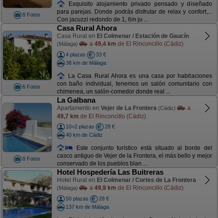
Exquisito alojamiento privado pensado y diseñado
para parejas. Donde podrás disfrutar de relax y confort,...
8 Fotos
Con jacuzzi redondo de 1, 6m ju ...
Casa Rural Ahora
Casa Rural en
El Colmenar / Estación de Gaucín
a
49,4 km
de El Rinconcillo (Cádiz)
(Málaga)
4 plazas
33 €
38 km de Málaga
La Casa Rural Ahora es una casa por habitaciones
con baño individual, tenemos un salón comunitario con
6 Fotos
chimenea, un salón-comedor donde real ...
La Galbana
Apartamento en
Vejer de La Frontera
a
(Cádiz)
49,7 km
de El Rinconcillo (Cádiz)
10+2 plazas
28 €
40 km de Cádiz
Este conjunto turístico está situado al borde del
casco antiguo de Vejer de la Frontera, el más bello y mejor
8 Fotos
conservado de los pueblos blan ...
Hotel Hospedería Las Buitreras
Hotel Rural en
El Colmenar / Cortes de La Frontera
a
49,9 km
de El Rinconcillo (Cádiz)
(Málaga)
50 plazas
28 €
137 km de Málaga