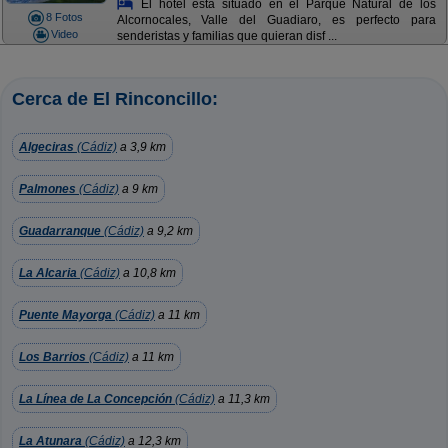
El hotel está situado en el Parque Natural de los
8 Fotos
Alcornocales, Valle del Guadiaro, es perfecto para
Video
senderistas y familias que quieran disf ...
Cerca de El Rinconcillo:
Algeciras
(Cádiz)
a 3,9 km
Palmones
(Cádiz)
a 9 km
Guadarranque
(Cádiz)
a 9,2 km
La Alcaria
(Cádiz)
a 10,8 km
Puente Mayorga
(Cádiz)
a 11 km
Los Barrios
(Cádiz)
a 11 km
La Línea de La Concepción
(Cádiz)
a 11,3 km
La Atunara
(Cádiz)
a 12,3 km