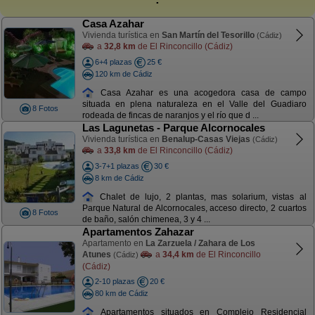
Casa Azahar
Vivienda turística en
San Martín del Tesorillo
(Cádiz)
a
32,8 km
de El Rinconcillo (Cádiz)
6+4 plazas
25 €
120 km de Cádiz
Casa Azahar es una acogedora casa de campo
situada en plena naturaleza en el Valle del Guadiaro
8 Fotos
rodeada de fincas de naranjos y el río que d ...
Las Lagunetas - Parque Alcornocales
Vivienda turística en
Benalup-Casas Viejas
(Cádiz)
a
33,8 km
de El Rinconcillo (Cádiz)
3-7+1 plazas
30 €
8 km de Cádiz
Chalet de lujo, 2 plantas, mas solarium, vistas al
Parque Natural de Alcornocales, acceso directo, 2 cuartos
8 Fotos
de baño, salón chimenea, 3 y 4 ...
Apartamentos Zahazar
Apartamento en
La Zarzuela / Zahara de Los
Atunes
a
34,4 km
de El Rinconcillo
(Cádiz)
(Cádiz)
2-10 plazas
20 €
80 km de Cádiz
Apartamentos situados en Complejo Residencial