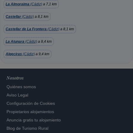
La Almoraima
(Cádiz)
a 7,1 km
Castellar
(Cádiz)
a 8,1 km
Castellar de La Frontera
(Cádiz)
a 8,1 km
La Atunara
(Cádiz)
a 8,4 km
Algeciras
(Cádiz)
a 9,4 km
Nosotros
Quiénes somos
Aviso Legal
Configuración de Cookies
Propietarios alojamientos
Anuncia gratis tu alojamiento
Blog de Turismo Rural