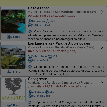
Casa Azahar
Vivienda turística en
San Martín del Tesorillo
(Cádiz)
a
20,3 km
de La Estacion (Cádiz)
6+4 plazas
25 €
120 km de Cádiz
Casa Azahar es una acogedora casa de campo
situada en plena naturaleza en el Valle del Guadiaro
8 Fotos
rodeada de fincas de naranjos y el río que d ...
Las Lagunetas - Parque Alcornocales
Vivienda turística en
Benalup-Casas Viejas
(Cádiz)
a
27,5 km
de La Estacion (Cádiz)
3-7+1 plazas
30 €
8 km de Cádiz
Chalet de lujo, 2 plantas, mas solarium, vistas al
Parque Natural de Alcornocales, acceso directo, 2 cuartos
8 Fotos
de baño, salón chimenea, 3 y 4 ...
Casagreste
Apartamentos Rurales en
Jimena de La Frontera
a
28,3 km
de La Estacion (Cádiz)
(Cádiz)
2-6 plazas
18 €
80 km de Cádiz
El Apartamento Rural Casagreste está situado en San
8 Fotos
Pablo de Buceite, en la comarca de Campo de Gibraltar, y