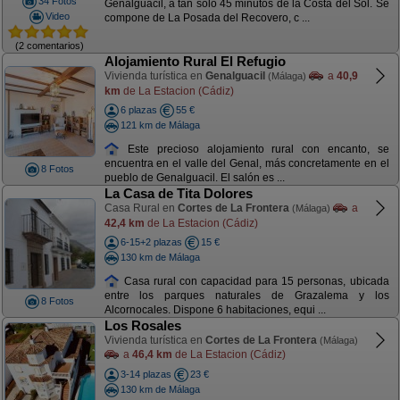
34 Fotos
Genalguacil, a tan sólo 45 minutos de la Costa del Sol. Se
Video
compone de La Posada del Recovero, c ...
(2 comentarios)
Alojamiento Rural El Refugio
Vivienda turística en
Genalguacil
a
40,9
(Málaga)
km
de La Estacion (Cádiz)
6 plazas
55 €
121 km de Málaga
Este precioso alojamiento rural con encanto, se
encuentra en el valle del Genal, más concretamente en el
8 Fotos
pueblo de Genalguacil. El salón es ...
La Casa de Tita Dolores
Casa Rural en
Cortes de La Frontera
a
(Málaga)
42,4 km
de La Estacion (Cádiz)
6-15+2 plazas
15 €
130 km de Málaga
Casa rural con capacidad para 15 personas, ubicada
entre los parques naturales de Grazalema y los
8 Fotos
Alcornocales. Dispone 6 habitaciones, equi ...
Los Rosales
Vivienda turística en
Cortes de La Frontera
(Málaga)
a
46,4 km
de La Estacion (Cádiz)
3-14 plazas
23 €
130 km de Málaga