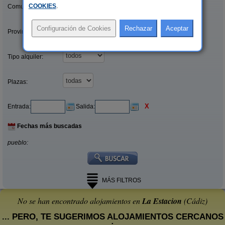
COOKIES
.
Comunidades:
Provincias/Islas:
Tipo alquiler:
Plazas:
X
Entrada:
Salida:
Fechas más buscadas
pueblo:
MÁS FILTROS
No se han encontrado alojamientos en
La Estacion
(Cádiz)
... PERO, TE SUGERIMOS ALOJAMIENTOS CERCANOS
: