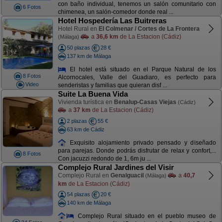
con baño individual, tenemos un salón comunitario con
6 Fotos
chimenea, un salón-comedor donde real ...
Hotel Hospedería Las Buitreras
Hotel Rural en
El Colmenar / Cortes de La Frontera
a
36,6 km
de La Estacion (Cádiz)
(Málaga)
50 plazas
28 €
137 km de Málaga
El hotel está situado en el Parque Natural de los
8 Fotos
Alcornocales, Valle del Guadiaro, es perfecto para
Video
senderistas y familias que quieran disf ...
Suite La Buena Vida
Vivienda turística en
Benalup-Casas Viejas
(Cádiz)
a
37 km
de La Estacion (Cádiz)
2 plazas
55 €
63 km de Cádiz
Exquisito alojamiento privado pensado y diseñado
para parejas. Donde podrás disfrutar de relax y confort,...
8 Fotos
Con jacuzzi redondo de 1, 6m ju ...
Complejo Rural Jardines del Visir
Complejo Rural en
Genalguacil
a
40,7
(Málaga)
km
de La Estacion (Cádiz)
54 plazas
20 €
140 km de Málaga
Complejo Rural situado en el pueblo museo de