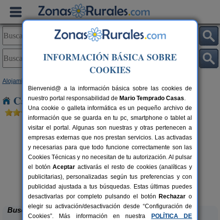
INFORMACIÓN BÁSICA SOBRE
COOKIES
Alojamientos
>
Andalucía
>
Cádiz
> La Estacion
Bienvenid@ a la información básica sobre las cookies de
Casas Rurales cerca de La Estacion
nuestro portal responsabilidad de
Mario Temprado Casas
.
Una cookie o galleta informática es un pequeño archivo de
información que se guarda en tu pc, smartphone o tablet al
visitar el portal. Algunas son nuestras y otras pertenecen a
empresas externas que nos prestan servicios. Las activadas
y necesarias para que todo funcione correctamente son las
Cookies Técnicas y no necesitan de tu autorización. Al pulsar
el botón
Aceptar
activarás el resto de cookies (analíticas y
publicitarias), personalizadas según tus preferencias y con
Casa Concepción
rs.
4-9 pers.
 €
20 €
publicidad ajustada a tus búsquedas. Estas últimas puedes
Grazalema (Cádiz)
desde
desactivarlas por completo pulsando el botón
Rechazar
o
elegir su activación/desactivación desde “Configuración de
Buscar
Cookies”. Más información en nuestra
POLÍTICA DE