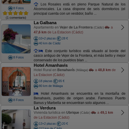
Los Rosales está en pleno Parque Natural de los
8 Fotos
Alcornocales. La casa dispone de seis dormitorios (el
principal cuenta con un vestidor, baño ...
(1 comentario)
La Galbana
Apartamento en
Vejer de La Frontera
a
(Cádiz)
47,6 km
de La Estacion (Cádiz)
10+2 plazas
28 €
40 km de Cádiz
Este conjunto turístico está situado al borde del
casco antiguo de Vejer de la Frontera, el más bello y mejor
8 Fotos
conservado de los pueblos blan ...
Hotel Amanhavis
Hotel Rural en
Benahavís
a
48,8 km
de
(Málaga)
La Estacion (Cádiz)
18 plazas
65 €
80 km de Málaga
Hotel Amanhavis se encuentra en la montaña de
Benahavis, pueblo de origen arabe. Famosos Puerto
8 Fotos
Banus y Marbella se encuentran solo algunos ...
La Verdura
Vivienda turística en
Ubrique
a
49,1 km
(Cádiz)
de La Estacion (Cádiz)
13+2 plazas
20 €
112 km de Cádiz