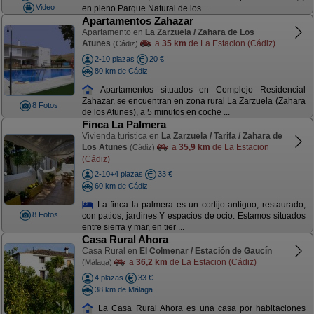
Video
en pleno Parque Natural de los ...
Apartamentos Zahazar
Apartamento en
La Zarzuela / Zahara de Los
Atunes
a
35 km
de La Estacion (Cádiz)
(Cádiz)
2-10 plazas
20 €
80 km de Cádiz
Apartamentos situados en Complejo Residencial
Zahazar, se encuentran en zona rural La Zarzuela (Zahara
8 Fotos
de los Atunes), a 5 minutos en coche ...
Finca La Palmera
Vivienda turística en
La Zarzuela / Tarifa / Zahara de
Los Atunes
a
35,9 km
de La Estacion
(Cádiz)
(Cádiz)
2-10+4 plazas
33 €
60 km de Cádiz
La finca la palmera es un cortijo antiguo, restaurado,
8 Fotos
con patios, jardines Y espacios de ocio. Estamos situados
entre sierra y mar, en tier ...
Casa Rural Ahora
Casa Rural en
El Colmenar / Estación de Gaucín
a
36,2 km
de La Estacion (Cádiz)
(Málaga)
4 plazas
33 €
38 km de Málaga
La Casa Rural Ahora es una casa por habitaciones