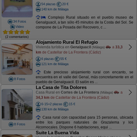
54 plazas
20 €
140 km de Málaga
Complejo Rural situado en el pueblo museo de
34 Fotos
Genalguacil, a tan sólo 45 minutos de la Costa del Sol. Se
Video
compone de La Posada del Recovero, c ...
(2 comentarios)
Alojamiento Rural El Refugio
Vivienda turística en
Genalguacil
a
33,3
(Málaga)
km
de Castellar de La Frontera (Cádiz)
6 plazas
55 €
121 km de Málaga
Este precioso alojamiento rural con encanto, se
encuentra en el valle del Genal, más concretamente en el
8 Fotos
pueblo de Genalguacil. El salón es ...
La Casa de Tita Dolores
Casa Rural en
Cortes de La Frontera
a
(Málaga)
34,3 km
de Castellar de La Frontera (Cádiz)
6-15+2 plazas
15 €
130 km de Málaga
Casa rural con capacidad para 15 personas, ubicada
entre los parques naturales de Grazalema y los
8 Fotos
Alcornocales. Dispone 6 habitaciones, equi ...
Suite La Buena Vida