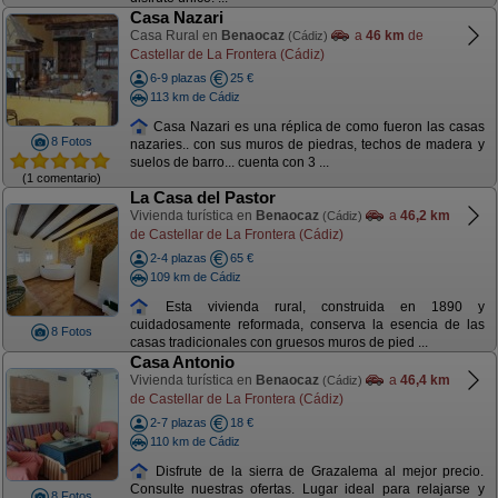
Casa Nazari
Casa Rural en
Benaocaz
a
46 km
de
(Cádiz)
Castellar de La Frontera (Cádiz)
6-9 plazas
25 €
113 km de Cádiz
Casa Nazari es una réplica de como fueron las casas
8 Fotos
nazaries.. con sus muros de piedras, techos de madera y
suelos de barro... cuenta con 3 ...
(1 comentario)
La Casa del Pastor
Vivienda turística en
Benaocaz
a
46,2 km
(Cádiz)
de Castellar de La Frontera (Cádiz)
2-4 plazas
65 €
109 km de Cádiz
Esta vivienda rural, construida en 1890 y
cuidadosamente reformada, conserva la esencia de las
8 Fotos
casas tradicionales con gruesos muros de pied ...
Casa Antonio
Vivienda turística en
Benaocaz
a
46,4 km
(Cádiz)
de Castellar de La Frontera (Cádiz)
2-7 plazas
18 €
110 km de Cádiz
Disfrute de la sierra de Grazalema al mejor precio.
Consulte nuestras ofertas. Lugar ideal para relajarse y
8 Fotos