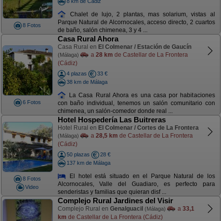
8 km de Cádiz
Chalet de lujo, 2 plantas, mas solarium, vistas al
Parque Natural de Alcornocales, acceso directo, 2 cuartos
8 Fotos
de baño, salón chimenea, 3 y 4 ...
Casa Rural Ahora
Casa Rural en
El Colmenar / Estación de Gaucín
a
28 km
de Castellar de La Frontera
(Málaga)
(Cádiz)
4 plazas
33 €
38 km de Málaga
La Casa Rural Ahora es una casa por habitaciones
6 Fotos
con baño individual, tenemos un salón comunitario con
chimenea, un salón-comedor donde real ...
Hotel Hospedería Las Buitreras
Hotel Rural en
El Colmenar / Cortes de La Frontera
a
28,5 km
de Castellar de La Frontera
(Málaga)
(Cádiz)
50 plazas
28 €
137 km de Málaga
El hotel está situado en el Parque Natural de los
8 Fotos
Alcornocales, Valle del Guadiaro, es perfecto para
Video
senderistas y familias que quieran disf ...
Complejo Rural Jardines del Visir
Complejo Rural en
Genalguacil
a
33,1
(Málaga)
km
de Castellar de La Frontera (Cádiz)