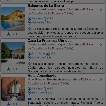
parque de los alcornocales. Ideal p ...
Balcones de La Sierra
Vivienda turística en
Ubrique
a
42,5 km
(Cádiz)
de Castellar de La Frontera (Cádiz)
20 plazas
25 €
109 km de Cádiz
La Casa Rural Balcones de la Sierra está situada en
una posición privilegiada, donde se pueden observar
8 Fotos
unas panorámicas impresionantes de l ...
Casa La Fresneda Ubrique
Vivienda turística en
Ubrique
a
42,6 km
(Cádiz)
de Castellar de La Frontera (Cádiz)
6-10 plazas
25 €
110 km de Cádiz
Casa situada en uno de los parajes mas bellos de
Cádiz, entre los parques naturales de Sierra de
8 Fotos
Grazalema y el de los alcornocales, en la r ...
Hotel Amanhavis
Hotel Rural en
Benahavís
a
42,6 km
de
(Málaga)
Castellar de La Frontera (Cádiz)
18 plazas
65 €
80 km de Málaga
Hotel Amanhavis se encuentra en la montaña de
Benahavis, pueblo de origen arabe. Famosos Puerto
8 Fotos