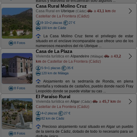
Banus y Marbella se encuentran solo algunos ...
Casa Rural Molino Cruz
Casa Rural en
Ubrique
a
43,1 km
de
(Cádiz)
Castellar de La Frontera (Cádiz)
8-10+2 plazas
27 €
100 km de Cádiz
La Casa Molino Cruz tiene el privilegio de estar
situado en el enclave incomparable que ofrece uno de los
8 Fotos
numerosos meandros del río Ubrique ...
Casa de La Plaza
Vivienda turística en
Alpandeire
a
43,2
(Málaga)
km
de Castellar de La Frontera (Cádiz)
5-9+1 plazas
35 €
120 km de Málaga
Alojamiento en la sedrranía de Ronda, en plena
montaña y rodeada de castaños, pueblo donde nació Fray
8 Fotos
Leopoldo donde se puede visitar su cas ...
El Paraíso Rural
Vivienda turística en
Algar
a
45,7 km
de
(Cádiz)
Castellar de La Frontera (Cádiz)
4+2 plazas
27 €
82 km de Cádiz
Precioso alojamiento rural situado en Algar un pueblo
de la sierra de Cádiz, dotado de todo lo necesario para un
8 Fotos
disfrute único. ...