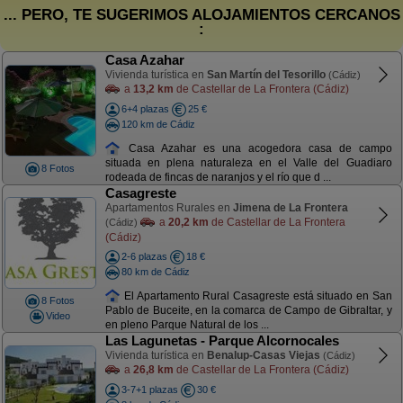
... PERO, TE SUGERIMOS ALOJAMIENTOS CERCANOS
:
Casa Azahar
Vivienda turística en
San Martín del Tesorillo
(Cádiz)
a
13,2 km
de Castellar de La Frontera (Cádiz)
6+4 plazas
25 €
120 km de Cádiz
Casa Azahar es una acogedora casa de campo
situada en plena naturaleza en el Valle del Guadiaro
8 Fotos
rodeada de fincas de naranjos y el río que d ...
Casagreste
Apartamentos Rurales en
Jimena de La Frontera
a
20,2 km
de Castellar de La Frontera
(Cádiz)
(Cádiz)
2-6 plazas
18 €
80 km de Cádiz
El Apartamento Rural Casagreste está situado en San
8 Fotos
Pablo de Buceite, en la comarca de Campo de Gibraltar, y
Video
en pleno Parque Natural de los ...
Las Lagunetas - Parque Alcornocales
Vivienda turística en
Benalup-Casas Viejas
(Cádiz)
a
26,8 km
de Castellar de La Frontera (Cádiz)
3-7+1 plazas
30 €