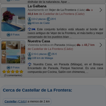
disfrutar de la naturaleza. Apar ...
La Galbana
Apartamento en
Vejer de La Frontera
a
(Cádiz)
48,6 km
de Castellar de La Frontera (Cádiz)
10+2 plazas
28 €
40 km de Cádiz
Este conjunto turístico está situado al borde del
casco antiguo de Vejer de la Frontera, el más bello y mejor
8 Fotos
conservado de los pueblos blan ...
Nuestra Casa
Vivienda turística en
Parauta
a
48,7 km
(Málaga)
de Castellar de La Frontera (Cádiz)
2-6+1 plazas
35 €
108 km de Málaga
Nuestra Casa, en Parauta (Málaga), en el Bosque
8 Fotos
Encantado de Parauta, Parque Nacional. Es una casa
compuesta por Cocina, Salón con chimenea, ...
(3 comentarios)
Cerca de Castellar de La Frontera:
Castellar
(Cádiz)
a menos de 1 km