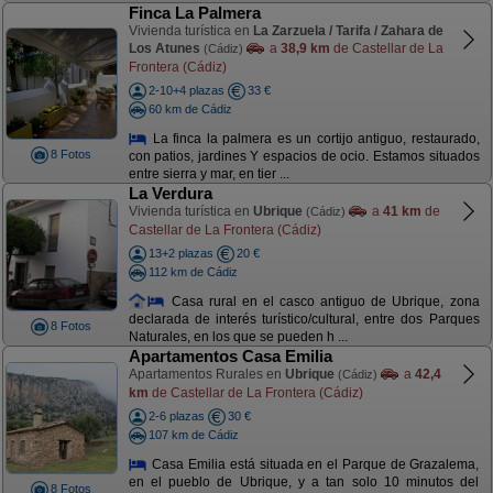
Finca La Palmera
Vivienda turística en
La Zarzuela / Tarifa / Zahara de
Los Atunes
a
38,9 km
de Castellar de La
(Cádiz)
Frontera (Cádiz)
2-10+4 plazas
33 €
60 km de Cádiz
La finca la palmera es un cortijo antiguo, restaurado,
8 Fotos
con patios, jardines Y espacios de ocio. Estamos situados
entre sierra y mar, en tier ...
La Verdura
Vivienda turística en
Ubrique
a
41 km
de
(Cádiz)
Castellar de La Frontera (Cádiz)
13+2 plazas
20 €
112 km de Cádiz
Casa rural en el casco antiguo de Ubrique, zona
declarada de interés turístico/cultural, entre dos Parques
8 Fotos
Naturales, en los que se pueden h ...
Apartamentos Casa Emilia
Apartamentos Rurales en
Ubrique
a
42,4
(Cádiz)
km
de Castellar de La Frontera (Cádiz)
2-6 plazas
30 €
107 km de Cádiz
Casa Emilia está situada en el Parque de Grazalema,
en el pueblo de Ubrique, y a tan solo 10 minutos del
8 Fotos