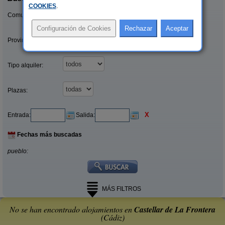
COOKIES
.
Comunidades:
Provincias/Islas:
Tipo alquiler:
Plazas:
X
Entrada:
Salida:
Fechas más buscadas
pueblo:
MÁS FILTROS
No se han encontrado alojamientos en
Castellar de La Frontera
(Cádiz)