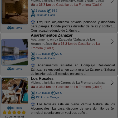
Vivienda turística en
Benalup-Casas Viejas
(Cádiz)
a
35,7 km
de Castellar de La Frontera (Cádiz)
2 plazas
55 €
63 km de Cádiz
Exquisito alojamiento privado pensado y diseñado
para parejas. Donde podrás disfrutar de relax y confort,...
8 Fotos
Con jacuzzi redondo de 1, 6m ju ...
Apartamentos Zahazar
Apartamento en
La Zarzuela / Zahara de Los
Atunes
a
38,2 km
de Castellar de La
(Cádiz)
Frontera (Cádiz)
2-10 plazas
20 €
80 km de Cádiz
Apartamentos situados en Complejo Residencial
8 Fotos
Zahazar, se encuentran en zona rural La Zarzuela (Zahara
de los Atunes), a 5 minutos en coche ...
Los Rosales
Vivienda turística en
Cortes de La Frontera
(Málaga)
a
38,2 km
de Castellar de La Frontera (Cádiz)
3-14 plazas
23 €
130 km de Málaga
Los Rosales está en pleno Parque Natural de los
8 Fotos
Alcornocales. La casa dispone de seis dormitorios (el
principal cuenta con un vestidor, baño ...
(1 comentario)