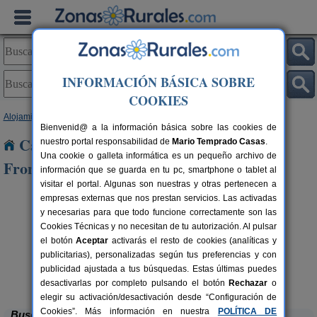
INFORMACIÓN BÁSICA SOBRE
COOKIES
Alojamientos
>
Andalucía
>
Cádiz
> Castellar de La Frontera
Bienvenid@ a la información básica sobre las cookies de
Casas Rurales cerca de Castellar de La
nuestro portal responsabilidad de
Mario Temprado Casas
.
Una cookie o galleta informática es un pequeño archivo de
Frontera
información que se guarda en tu pc, smartphone o tablet al
visitar el portal. Algunas son nuestras y otras pertenecen a
empresas externas que nos prestan servicios. Las activadas
y necesarias para que todo funcione correctamente son las
Cookies Técnicas y no necesitan de tu autorización. Al pulsar
el botón
Aceptar
activarás el resto de cookies (analíticas y
publicitarias), personalizadas según tus preferencias y con
publicidad ajustada a tus búsquedas. Estas últimas puedes
Villa Casablanca
rs.
6 pers.
 €
50 €
Chiclana de La Frontera (Cádiz)
desde
desactivarlas por completo pulsando el botón
Rechazar
o
elegir su activación/desactivación desde “Configuración de
Cookies”. Más información en nuestra
POLÍTICA DE
Buscar