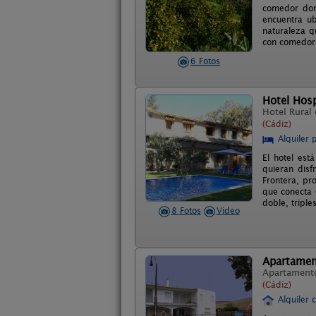
comedor don
encuentra ub
naturaleza q
con comedor 
6 Fotos
Hotel Hosp
Hotel Rural
(Cádiz)
Alquiler 
El hotel est
quieran disf
Frontera, pr
que conecta 
doble, triple
8 Fotos
Video
Apartamen
Apartament
(Cádiz)
Alquiler 