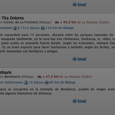
Email
 Tita Dolores
en
Cortes de La Frontera
(Málaga)
a
46,9 km
de La Atunara (Cádiz)
completo
6-15+2 plazas
130 km de Málaga
con capacidad para 15 personas, ubicada entre los parques naturales de 
, equipada totalmente, en la casa hay tres chimeneas, barbacoa, tv, vídeo, co
l patio existe un pequeño huerto donde, según las estaciones, siempre hay
c. Es un buen espacio para hacer barbacoas y también según las fechas, sen
tir momentos con familiares y amigos.
Email
nhavis
 en
Benahavís
(Málaga)
a
47,4 km
de La Atunara (Cádiz)
por habitaciones
18 plazas
80 km de Málaga
avis se encuentra en la montaña de Benahavis, pueblo de origen arab
olo algunos kilometros de distancia.
Email