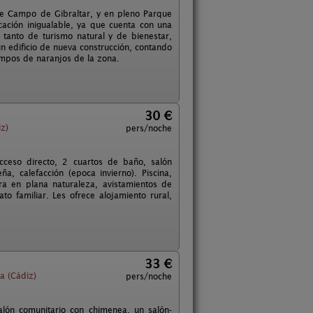
de Campo de Gibraltar, y en pleno Parque
cación inigualable, ya que cuenta con una
s tanto de turismo natural y de bienestar,
n edificio de nueva construcción, contando
ampos de naranjos de la zona.
30 €
z)
pers/noche
acceso directo, 2 cuartos de baño, salón
a, calefacción (epoca invierno). Piscina,
ra en plana naturaleza, avistamientos de
o familiar. Les ofrece alojamiento rural,
33 €
a (Cádiz)
pers/noche
lón comunitario con chimenea, un salón-