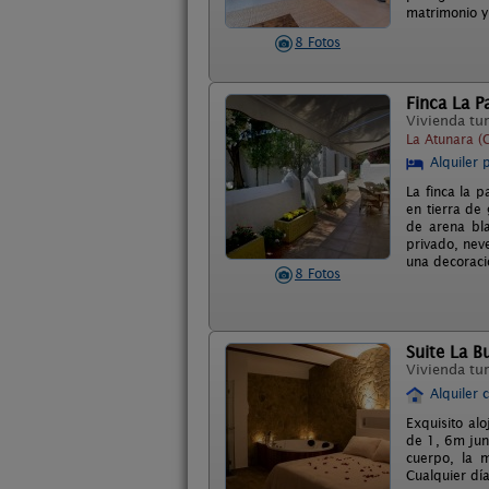
matrimonio y
8 Fotos
Finca La P
Vivienda tur
La Atunara (
Alquiler 
La finca la p
en tierra de
de arena bla
privado, nev
una decoraci
8 Fotos
Suite La B
Vivienda tur
Alquiler 
Exquisito al
de 1, 6m jun
cuerpo, la m
Cualquier día