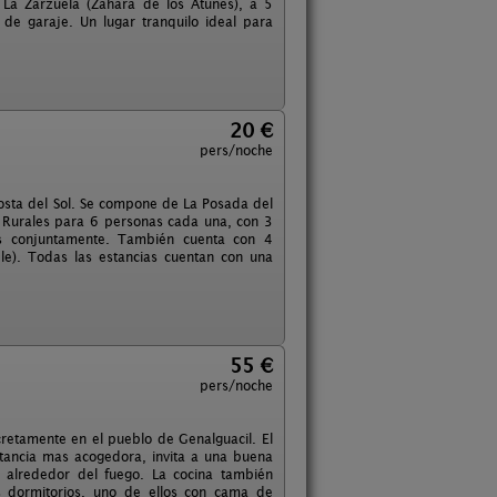
La Zarzuela (Zahara de los Atunes), a 5
 de garaje. Un lugar tranquilo ideal para
20 €
pers/noche
osta del Sol. Se compone de La Posada del
 Rurales para 6 personas cada una, con 3
las conjuntamente. También cuenta con 4
le). Todas las estancias cuentan con una
55 €
pers/noche
cretamente en el pueblo de Genalguacil. El
tancia mas acogedora, invita a una buena
 alrededor del fuego. La cocina también
s dormitorios, uno de ellos con cama de