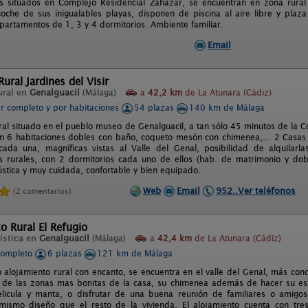
 situados en Complejo Residencial Zahazar, se encuentran en zona rural 
oche de sus inigualables playas, disponen de piscina al aire libre y plaza
partamentos de 1, 3 y 4 dormitorios. Ambiente familiar.
Email
ural Jardines del Visir
ural en
Genalguacil
(Málaga)
a
42,2 km
de La Atunara (Cádiz)
er completo y por habitaciones
54 plazas
140 km de Málaga
al situado en el pueblo museo de Genalguacil, a tan sólo 45 minutos de la C
n 6 habitaciones dobles con baño, coqueto mesón con chimenea,... 2 Casas
cada una, magníficas vistas al Valle del Genal, posibilidad de alquilar
 rurales, con 2 dormitorios cada uno de ellos (hab. de matrimonio y dob
ústica y muy cuidada, confortable y bien equipado.
Web
Email
952..Ver teléfonos
(2 comentarios)
o Rural El Refugio
ística en
Genalguacil
(Málaga)
a
42,4 km
de La Atunara (Cádiz)
completo
6 plazas
121 km de Málaga
o alojamiento rural con encanto, se encuentra en el valle del Genal, más con
 de las zonas mas bonitas de la casa, su chimenea además de hacer su es
licula y manta, o disfrutar de una buena reunión de familiares o amigos
mismo diseño que el resto de la vivienda. El alojamiento cuenta con tre