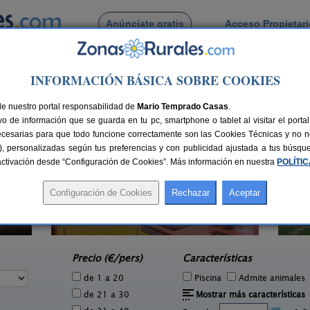
Anúnciate gratis
Acceso Propietar
Busca por pueblo
INFORMACIÓN BÁSICA SOBRE COOKIES
ra
 de La Atunara
de nuestro portal responsabilidad de
Mario Temprado Casas
.
o de información que se guarda en tu pc, smartphone o tablet al visitar el port
ecesarias para que todo funcione correctamente son las Cookies Técnicas y no ne
rias), personalizadas según tus preferencias y con publicidad ajustada a tus búsq
sactivación desde “Configuración de Cookies”. Más información en nuestra
POLÍTI
6 pers.
80 €
Casa Rural XANADU
15 pers.
25 €
Chiclana de la Frontera (Cádiz)
desde
Precio (€/pers)
Características
de 1 a 20
Piscina
Admite animales
de 21 a 30
Mostrar más características