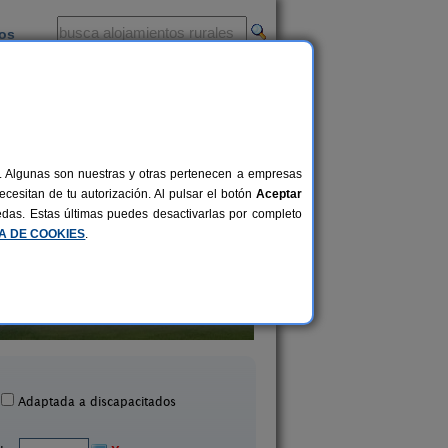
ios
-
al. Algunas son nuestras y otras pertenecen a empresas
cesitan de tu autorización. Al pulsar el botón
Aceptar
uedas. Estas últimas puedes desactivarlas por completo
CA DE COOKIES
.
Apartamento Vilchez
Apartamentos Zaha
4-5+1 pers.
50 €
Olvera (Cádiz)
La Zarzuela (Cádiz
desde
Adaptada a discapacitados