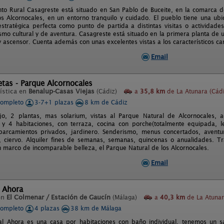
to Rural Casagreste está situado en San Pablo de Buceite, en la comarca 
os Alcornocales, en un entorno tranquilo y cuidado. El pueblo tiene una ubi
 estratégica perfecta como punto de partida a distintas visitas o actividade
smo cultural y de aventura. Casagreste está situado en la primera planta de u
y ascensor. Cuenta además con unas excelentes vistas a los característicos c
Email
tas - Parque Alcornocales
ística en
Benalup-Casas Viejas
(Cádiz)
a
35,8 km
de La Atunara (Cádi
completo
3-7+1 plazas
8 km de Cádiz
jo, 2 plantas, mas solarium, vistas al Parque Natural de Alcornocales, 
y 4 habitaciones, con terraza, cocina con porche(totalmente equipada, leñ
parcamientos privados, jardinero. Senderismo, menus concertados, aventu
, ciervo. Alquiler fines de semanas, semanas, quincenas o anualidades. Trat
n marco de incomparable belleza, el Parque Natural de los Alcornocales.
Email
l Ahora
en
El Colmenar / Estación de Gaucín
(Málaga)
a
40,3 km
de La Atunar
completo
4 plazas
38 km de Málaga
l Ahora es una casa por habitaciones con baño individual, tenemos un sa