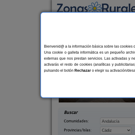
Busca por alojamiento
Alojamientos
>
Andalucía
>
Cádiz
> La Atuna
Casas Rurales cerca
Bienvenid@ a la información básica sobre las cookies 
Una cookie o galleta informática es un pequeño archiv
externas que nos prestan servicios. Las activadas y n
activarás el resto de cookies (analíticas y publicita
pulsando el botón
Rechazar
o elegir su activación/de
Yogamar Alojamiento Rural y
2-
1
tribo
Retiro Yoga
26+3 pers.
desde
20 €
ntera (Cádiz)
Arcos de La Frontera (Cádiz)
desde
Buscar
Comunidades:
Provincias/Islas: