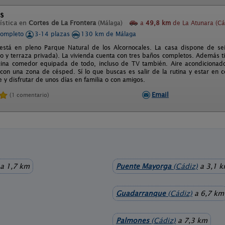
es
ística en
Cortes de La Frontera
(Málaga)
a
49,8 km
de La Atunara (Cá
completo
3-14 plazas
130 km de Málaga
está en pleno Parque Natural de los Alcornocales. La casa dispone de seis
ño y terraza privada). La vivienda cuenta con tres baños completos. Además ti
ina comedor equipada de todo, incluso de TV también. Aire acondicionado, 
con una zona de césped. Sí lo que buscas es salir de la rutina y estar en co
e y disfrutar de unos días en familia o con amigos.
Email
(1 comentario)
a 1,7 km
Puente Mayorga
(Cádiz)
a 3,1 
Guadarranque
(Cádiz)
a 6,7 km
Palmones
(Cádiz)
a 7,3 km