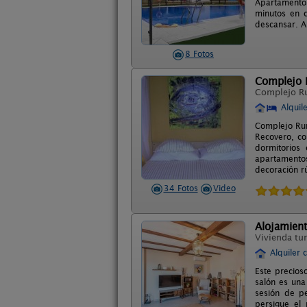
Apartamentos
minutos en c
descansar. A
8 Fotos
Complejo R
Complejo R
Alquil
Complejo Rur
Recovero, co
dormitorios 
apartamentos
decoración r
34 Fotos
Video
Alojamient
Vivienda tur
Alquiler 
Este precios
salón es una
sesión de pe
persigue el 