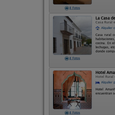
8 Fotos
La Casa de
Casa Rural 
Alquiler 
Casa rural 
habitaciones
cocina. En e
lechugas, et
donde compar
8 Fotos
Hotel Ama
Hotel Rural
Alquiler 
Hotel Amanh
encuentran s
8 Fotos