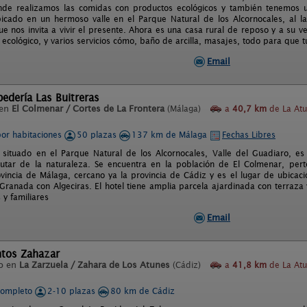
de realizamos las comidas con productos ecológicos y también tenemos un
icado en un hermoso valle en el Parque Natural de los Alcornocales, al la
ue nos invita a vivir el presente. Ahora es una casa rural de reposo y a su v
ecológico, y varios servicios cómo, baño de arcilla, masajes, todo para que t
Email
edería Las Buitreras
 en
El Colmenar / Cortes de La Frontera
(Málaga)
a
40,7 km
de La Atu
por habitaciones
50 plazas
137 km de Málaga
Fechas Libres
á situado en el Parque Natural de los Alcornocales, Valle del Guadiaro, es
rutar de la naturaleza. Se encuentra en la población de El Colmenar, pert
ovincia de Málaga, cercano ya la provincia de Cádiz y es el lugar de ubicaci
Granada con Algeciras. El hotel tiene amplia parcela ajardinada con terraza 
s y familiares
Email
tos Zahazar
o en
La Zarzuela / Zahara de Los Atunes
(Cádiz)
a
41,8 km
de La Atu
completo
2-10 plazas
80 km de Cádiz