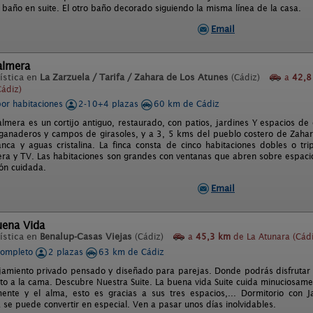
 baño en suite. El otro baño decorado siguiendo la misma línea de la casa.
Email
almera
ística en
La Zarzuela / Tarifa / Zahara de Los Atunes
(Cádiz)
a
42,8
Cádiz)
por habitaciones
2-10+4 plazas
60 km de Cádiz
almera es un cortijo antiguo, restaurado, con patios, jardines Y espacios de
 ganaderos y campos de girasoles, y a 3, 5 kms del pueblo costero de Zahar
nca y aguas cristalina. La finca consta de cinco habitaciones dobles o tr
era y TV. Las habitaciones son grandes con ventanas que abren sobre espacios
ón cuidada.
Email
uena Vida
ística en
Benalup-Casas Viejas
(Cádiz)
a
45,3 km
de La Atunara (Cádi
completo
2 plazas
63 km de Cádiz
ojamiento privado pensado y diseñado para parejas. Donde podrás disfrutar d
to a la cama. Descubre Nuestra Suite. La buena vida Suite cuida minuciosame
ente y el alma, esto es gracias a sus tres espacios,... Dormitorio con Ja
 se puede convertir en especial. Ven a pasar unos días inolvidables.