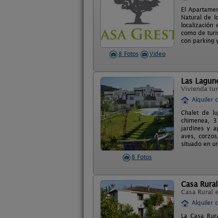
El Apartamen
Natural de l
localización
como de turi
con parking 
8 Fotos
Video
Las Lagune
Vivienda tur
Alquiler 
Chalet de lu
chimenea, 3 
jardines y a
aves, corzos
situado en u
8 Fotos
Casa Rura
Casa Rural 
Alquiler 
La Casa Rura