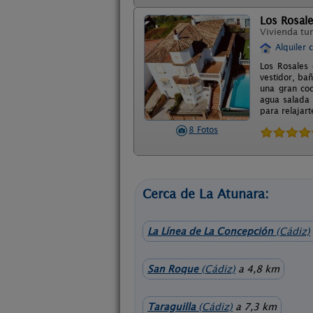
Los Rosal
Vivienda tur
Alquiler 
Los Rosales 
vestidor, ba
una gran coc
agua salada 
para relajart
8 Fotos
Cerca de La Atunara:
La Línea de La Concepción
(Cádiz)
San Roque
(Cádiz)
a 4,8 km
Taraguilla
(Cádiz)
a 7,3 km