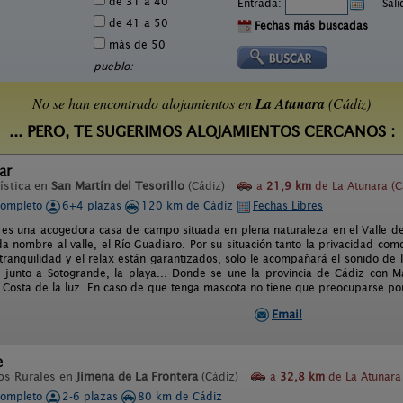
de 31 a 40
Entrada:
-
Sal
de 41 a 50
Fechas más buscadas
más de 50
pueblo:
No se han encontrado alojamientos en
La Atunara
(Cádiz)
... PERO, TE SUGERIMOS ALOJAMIENTOS CERCANOS :
ar
ística en
San Martín del Tesorillo
(Cádiz)
a
21,9 km
de La Atunara (C
completo
6+4 plazas
120 km de Cádiz
Fechas Libres
es una acogedora casa de campo situada en plena naturaleza en el Valle de
da nombre al valle, el Río Guadiaro. Por su situación tanto la privacidad como
tranquilidad y el relax están garantizados, solo le acompañará el sonido de 
o, junto a Sotogrande, la playa... Donde se une la provincia de Cádiz con 
la Costa de la luz. En caso de que tenga mascota no tiene que preocuparse por
Email
e
os Rurales en
Jimena de La Frontera
(Cádiz)
a
32,8 km
de La Atunara 
completo
2-6 plazas
80 km de Cádiz