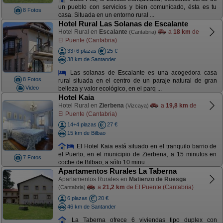
un pueblo con servicios y bien comunicado, ésta es tu
8 Fotos
casa. Situada en un entorno rural ...
Hotel Rural Las Solanas de Escalante
Hotel Rural en
Escalante
a
18 km
de
(Cantabria)
El Puente (Cantabria)
33+6 plazas
25 €
38 km de Santander
Las solanas de Escalante es una acogedora casa
8 Fotos
rural situada en el centro de un paraje natural de gran
Video
belleza y valor ecológico, en el parq ...
Hotel Kaia
Hotel Rural en
Zierbena
a
19,8 km
de
(Vizcaya)
El Puente (Cantabria)
14+4 plazas
27 €
15 km de Bilbao
El Hotel Kaia está situado en el tranquilo barrio de
el Puerto, en el municipio de Zierbena, a 15 minutos en
7 Fotos
coche de Bilbao, a sólo 10 minu ...
Apartamentos Rurales La Taberna
Apartamentos Rurales en
Matienzo de Ruesga
a
21,2 km
de El Puente (Cantabria)
(Cantabria)
6 plazas
20 €
46 km de Santander
La Taberna ofrece 6 viviendas tipo duplex con