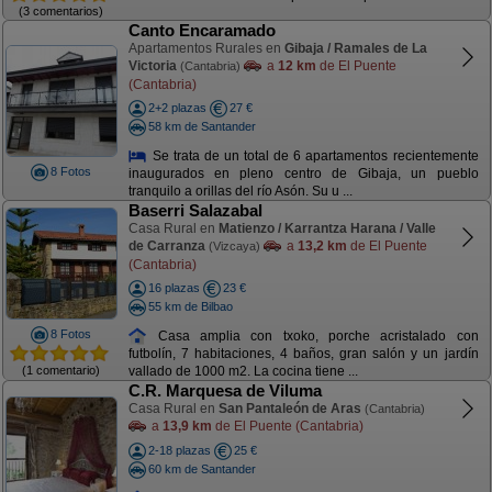
(3 comentarios)
Canto Encaramado
Apartamentos Rurales en
Gibaja / Ramales de La
Victoria
a
12 km
de El Puente
(Cantabria)
(Cantabria)
2+2 plazas
27 €
58 km de Santander
Se trata de un total de 6 apartamentos recientemente
8 Fotos
inaugurados en pleno centro de Gibaja, un pueblo
tranquilo a orillas del río Asón. Su u ...
Baserri Salazabal
Casa Rural en
Matienzo / Karrantza Harana / Valle
de Carranza
a
13,2 km
de El Puente
(Vizcaya)
(Cantabria)
16 plazas
23 €
55 km de Bilbao
8 Fotos
Casa amplia con txoko, porche acristalado con
futbolín, 7 habitaciones, 4 baños, gran salón y un jardín
(1 comentario)
vallado de 1000 m2. La cocina tiene ...
C.R. Marquesa de Viluma
Casa Rural en
San Pantaleón de Aras
(Cantabria)
a
13,9 km
de El Puente (Cantabria)
2-18 plazas
25 €
60 km de Santander