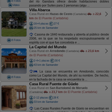
8 Fotos
del río Gandara ofrece desde habitaciones dobles
Video
pasando por Suites para 2 personas (algu ...
Villa Abarca
Casa Rural en
Hazas de Cesto
a
22,6
(Cantabria)
km
de El Puente (Cantabria)
16+4 plazas
27 €
25 km de Santander
Casona de 1840 restaurada y abierta al público desde
2006, en la que se ha respetado escrupulosamente el
8 Fotos
espíritu con el que fue concebida e ...
La Capital del Mundo
Casa Rural en
Arredondo
a
23,6 km
(Cantabria)
de El Puente (Cantabria)
2-4+1 plazas
30 €
43 km de Santander
La casa se encuentra en Arredondo, conocido
como La Capital del Mundo, de ahí su nombre. De hecho,
8 Fotos
en la fachada de la casa se encuentra la ...
Casa Rural Fuente de Güelo
Casa Rural en
San Bartolomé de Meruelo
a
23,7 km
de El Puente (Cantabria)
(Cantabria)
2-12 plazas
28 €
33 km de Santander
Las Casas Rurales Fuente de Güelo se encuentran en