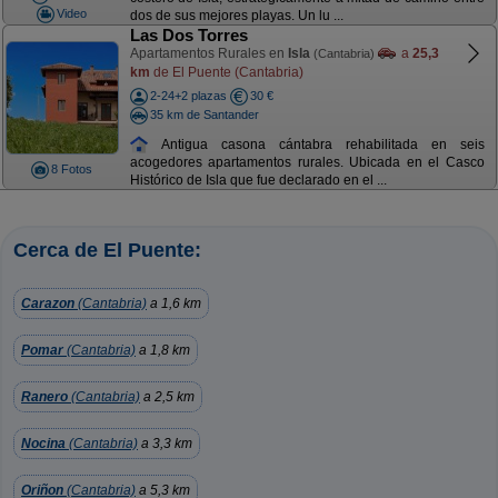
Video
dos de sus mejores playas. Un lu ...
Las Dos Torres
Apartamentos Rurales en
Isla
a
25,3
(Cantabria)
km
de El Puente (Cantabria)
2-24+2 plazas
30 €
35 km de Santander
Antigua casona cántabra rehabilitada en seis
acogedores apartamentos rurales. Ubicada en el Casco
8 Fotos
Histórico de Isla que fue declarado en el ...
Cerca de El Puente:
Carazon
(Cantabria)
a 1,6 km
Pomar
(Cantabria)
a 1,8 km
Ranero
(Cantabria)
a 2,5 km
Nocina
(Cantabria)
a 3,3 km
Oriñon
(Cantabria)
a 5,3 km