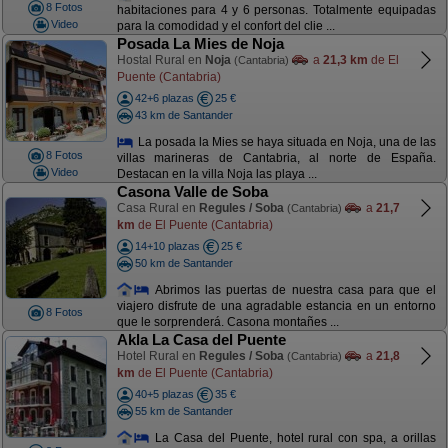
8 Fotos
habitaciones para 4 y 6 personas. Totalmente equipadas
Video
para la comodidad y el confort del clie ...
Posada La Mies de Noja
Hostal Rural en
Noja
a
21,3 km
de El
(Cantabria)
Puente (Cantabria)
42+6 plazas
25 €
43 km de Santander
La posada la Mies se haya situada en Noja, una de las
8 Fotos
villas marineras de Cantabria, al norte de España.
Video
Destacan en la villa Noja las playa ...
Casona Valle de Soba
Casa Rural en
Regules / Soba
a
21,7
(Cantabria)
km
de El Puente (Cantabria)
14+10 plazas
25 €
50 km de Santander
Abrimos las puertas de nuestra casa para que el
viajero disfrute de una agradable estancia en un entorno
8 Fotos
que le sorprenderá. Casona montañes ...
Akla La Casa del Puente
Hotel Rural en
Regules / Soba
a
21,8
(Cantabria)
km
de El Puente (Cantabria)
40+5 plazas
35 €
55 km de Santander
La Casa del Puente, hotel rural con spa, a orillas