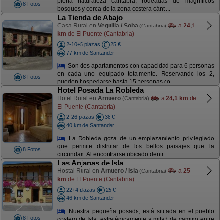
plena naturaleza cántabra, rodeadas de magníficos
8 Fotos
bosques y cerca de la zona costera cánt ...
La Tienda de Abajo
Casa Rural en
Veguilla / Soba
a
24,1
(Cantabria)
km
de El Puente (Cantabria)
2-10+5 plazas
25 €
77 km de Santander
Son dos apartamentos con capacidad para 6 personas
en cada uno equipado totalmente. Reservando los 2,
8 Fotos
pueden hospedarse hasta 15 personas co ...
Hotel Posada La Robleda
Hotel Rural en
Arnuero
a
24,1 km
de
(Cantabria)
El Puente (Cantabria)
2-26 plazas
38 €
40 km de Santander
La Robleda goza de un emplazamiento privilegiado
que permite disfrutar de los bellos paisajes que la
8 Fotos
circundan. Al encontrarse ubicado dentr ...
Las Anjanas de Isla
Hostal Rural en
Arnuero / Isla
a
25
(Cantabria)
km
de El Puente (Cantabria)
22+4 plazas
25 €
46 km de Santander
Nuestra pequeña posada, está situada en el pueblo
8 Fotos
costero de Isla, estratégicamente a mitad de camino entre