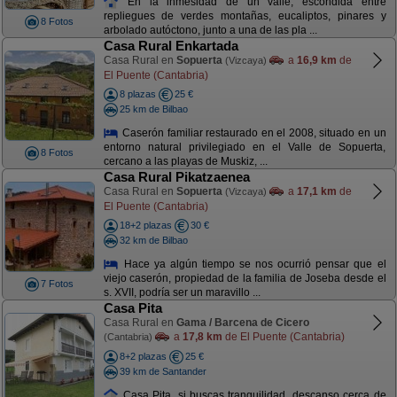
En la inmesidad de un valle, escondida entre
repliegues de verdes montañas, eucaliptos, pinares y
8 Fotos
arbolado autóctono, junto a una de las pla ...
Casa Rural Enkartada
Casa Rural en
Sopuerta
a
16,9 km
de
(Vizcaya)
El Puente (Cantabria)
8 plazas
25 €
25 km de Bilbao
Caserón familiar restaurado en el 2008, situado en un
entorno natural privilegiado en el Valle de Sopuerta,
8 Fotos
cercano a las playas de Muskiz, ...
Casa Rural Pikatzaenea
Casa Rural en
Sopuerta
a
17,1 km
de
(Vizcaya)
El Puente (Cantabria)
18+2 plazas
30 €
32 km de Bilbao
Hace ya algún tiempo se nos ocurrió pensar que el
viejo caserón, propiedad de la familia de Joseba desde el
7 Fotos
s. XVII, podría ser un maravillo ...
Casa Pita
Casa Rural en
Gama / Barcena de Cicero
a
17,8 km
de El Puente (Cantabria)
(Cantabria)
8+2 plazas
25 €
39 km de Santander
Casa Pita, si buscas tranquilidad, descanso cerca de