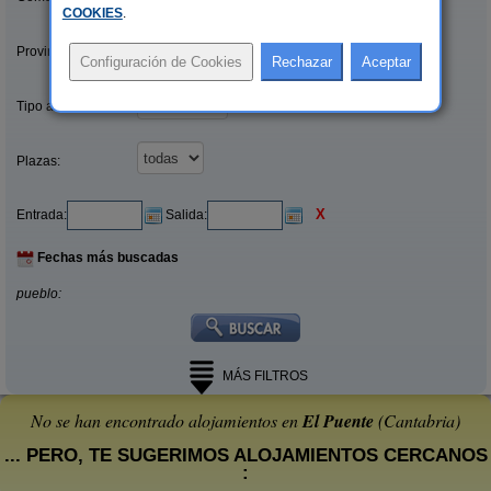
COOKIES
.
Provincias/Islas:
Tipo alquiler:
Plazas:
X
Entrada:
Salida:
Fechas más buscadas
pueblo:
MÁS FILTROS
No se han encontrado alojamientos en
El Puente
(Cantabria)
... PERO, TE SUGERIMOS ALOJAMIENTOS CERCANOS
: