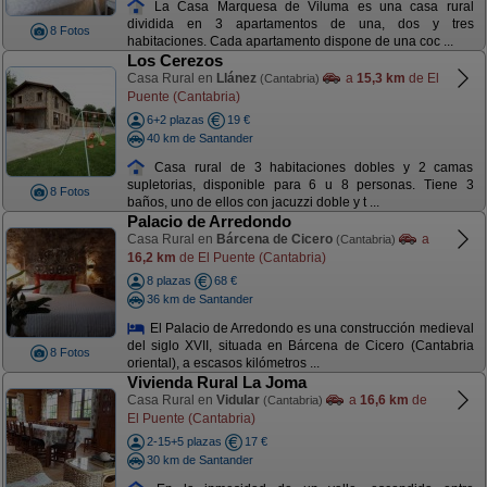
La Casa Marquesa de Viluma es una casa rural
dividida en 3 apartamentos de una, dos y tres
8 Fotos
habitaciones. Cada apartamento dispone de una coc ...
Los Cerezos
Casa Rural en
Llánez
a
15,3 km
de El
(Cantabria)
Puente (Cantabria)
6+2 plazas
19 €
40 km de Santander
Casa rural de 3 habitaciones dobles y 2 camas
supletorias, disponible para 6 u 8 personas. Tiene 3
8 Fotos
baños, uno de ellos con jacuzzi doble y t ...
Palacio de Arredondo
Casa Rural en
Bárcena de Cicero
a
(Cantabria)
16,2 km
de El Puente (Cantabria)
8 plazas
68 €
36 km de Santander
El Palacio de Arredondo es una construcción medieval
del siglo XVII, situada en Bárcena de Cicero (Cantabria
8 Fotos
oriental), a escasos kilómetros ...
Vivienda Rural La Joma
Casa Rural en
Vidular
a
16,6 km
de
(Cantabria)
El Puente (Cantabria)
2-15+5 plazas
17 €
30 km de Santander