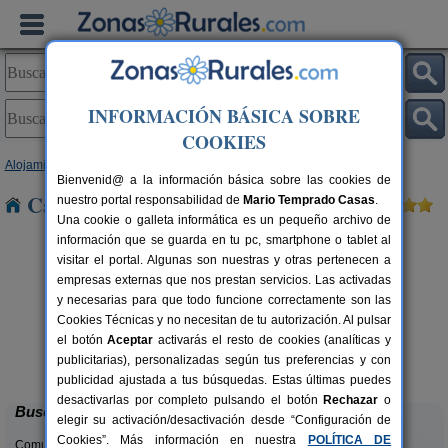
INFORMACIÓN BÁSICA SOBRE
COOKIES
Alojamientos
>
Cantabria
> El Puente
Bienvenid@ a la información básica sobre las cookies de
Casas Rurales cerca de El Puente
nuestro portal responsabilidad de
Mario Temprado Casas
.
Una cookie o galleta informática es un pequeño archivo de
información que se guarda en tu pc, smartphone o tablet al
visitar el portal. Algunas son nuestras y otras pertenecen a
empresas externas que nos prestan servicios. Las activadas
y necesarias para que todo funcione correctamente son las
Cookies Técnicas y no necesitan de tu autorización. Al pulsar
el botón
Aceptar
activarás el resto de cookies (analíticas y
La Casa del Lago de Campoo
rs.
20+1 pers.
publicitarias), personalizadas según tus preferencias y con
 €
25 €
Orzales (Cantabria)
desde
publicidad ajustada a tus búsquedas. Estas últimas puedes
desactivarlas por completo pulsando el botón
Rechazar
o
Buscar
elegir su activación/desactivación desde “Configuración de
Cookies”. Más información en nuestra
POLÍTICA DE
Comunidades: