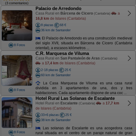
(3 comentarios)
Palacio de Arredondo
Casa Rural en
Bárcena de Cicero
a
(Cantabria)
16,8 km
de Islares (Cantabria)
8 plazas
68 €
36 km de Santander
El Palacio de Arredondo es una construcción medieval
del siglo XVII, situada en Bárcena de Cicero (Cantabria
8 Fotos
oriental), a escasos kilómetros ...
C.R. Marquesa de Viluma
Casa Rural en
San Pantaleón de Aras
(Cantabria)
a
17,4 km
de Islares (Cantabria)
2-18 plazas
25 €
60 km de Santander
La Casa Marquesa de Viluma es una casa rural
dividida en 3 apartamentos de una, dos y tres
8 Fotos
habitaciones. Cada apartamento dispone de una coc ...
Hotel Rural Las Solanas de Escalante
Hotel Rural en
Escalante
a
17,7 km
(Cantabria)
de Islares (Cantabria)
33+6 plazas
25 €
38 km de Santander
Las solanas de Escalante es una acogedora casa
8 Fotos
rural situada en el centro de un paraje natural de gran