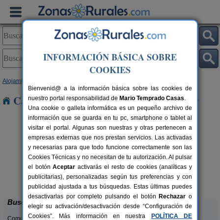
INFORMACIÓN BÁSICA SOBRE
COOKIES
Alojamientos
>
Cantabria
> Islares
Bienvenid@ a la información básica sobre las cookies de
Casas Rurales cerca de Islares
nuestro portal responsabilidad de
Mario Temprado Casas
.
Una cookie o galleta informática es un pequeño archivo de
información que se guarda en tu pc, smartphone o tablet al
visitar el portal. Algunas son nuestras y otras pertenecen a
empresas externas que nos prestan servicios. Las activadas
y necesarias para que todo funcione correctamente son las
Cookies Técnicas y no necesitan de tu autorización. Al pulsar
el botón
Aceptar
activarás el resto de cookies (analíticas y
La Casa del Lago de Campoo
rs.
20+1 pers.
publicitarias), personalizadas según tus preferencias y con
 €
25 €
Orzales (Cantabria)
desde
publicidad ajustada a tus búsquedas. Estas últimas puedes
desactivarlas por completo pulsando el botón
Rechazar
o
Buscar
elegir su activación/desactivación desde “Configuración de
Cookies”. Más información en nuestra
POLÍTICA DE
Comunidades: