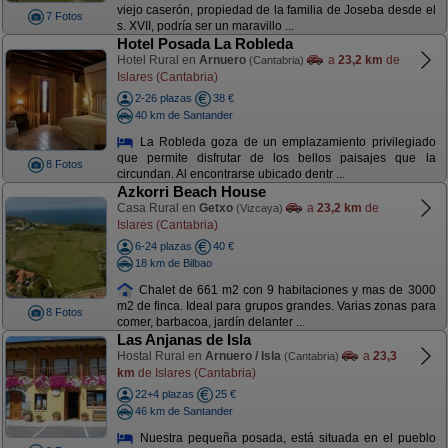
viejo caserón, propiedad de la familia de Joseba desde el
7 Fotos
s. XVII, podría ser un maravillo ...
Hotel Posada La Robleda
Hotel Rural en
Arnuero
a
23,2 km
de
(Cantabria)
Islares (Cantabria)
2-26 plazas
38 €
40 km de Santander
La Robleda goza de un emplazamiento privilegiado
que permite disfrutar de los bellos paisajes que la
8 Fotos
circundan. Al encontrarse ubicado dentr ...
Azkorri Beach House
Casa Rural en
Getxo
a
23,2 km
de
(Vizcaya)
Islares (Cantabria)
6-24 plazas
40 €
18 km de Bilbao
Chalet de 661 m2 con 9 habitaciones y mas de 3000
m2 de finca. Ideal para grupos grandes. Varias zonas para
8 Fotos
comer, barbacoa, jardín delanter ...
Las Anjanas de Isla
Hostal Rural en
Arnuero / Isla
a
23,3
(Cantabria)
km
de Islares (Cantabria)
22+4 plazas
25 €
46 km de Santander
Nuestra pequeña posada, está situada en el pueblo