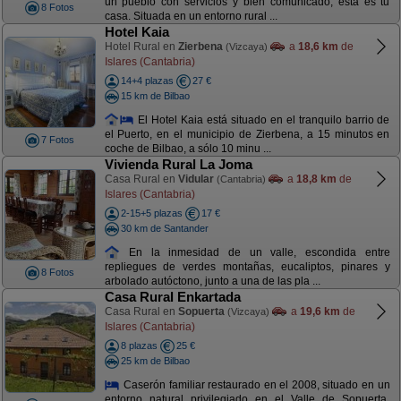
un pueblo con servicios y bien comunicado, ésta es tu
8 Fotos
casa. Situada en un entorno rural ...
Hotel Kaia
Hotel Rural en
Zierbena
a
18,6 km
de
(Vizcaya)
Islares (Cantabria)
14+4 plazas
27 €
15 km de Bilbao
El Hotel Kaia está situado en el tranquilo barrio de
el Puerto, en el municipio de Zierbena, a 15 minutos en
7 Fotos
coche de Bilbao, a sólo 10 minu ...
Vivienda Rural La Joma
Casa Rural en
Vidular
a
18,8 km
de
(Cantabria)
Islares (Cantabria)
2-15+5 plazas
17 €
30 km de Santander
En la inmesidad de un valle, escondida entre
repliegues de verdes montañas, eucaliptos, pinares y
8 Fotos
arbolado autóctono, junto a una de las pla ...
Casa Rural Enkartada
Casa Rural en
Sopuerta
a
19,6 km
de
(Vizcaya)
Islares (Cantabria)
8 plazas
25 €
25 km de Bilbao
Caserón familiar restaurado en el 2008, situado en un
entorno natural privilegiado en el Valle de Sopuerta,