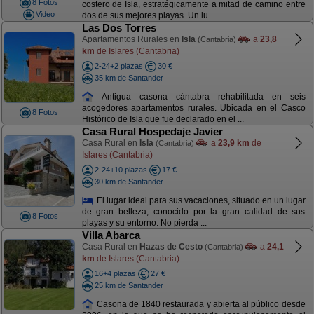
8 Fotos
costero de Isla, estratégicamente a mitad de camino entre
Video
dos de sus mejores playas. Un lu ...
Las Dos Torres
Apartamentos Rurales en
Isla
a
23,8
(Cantabria)
km
de Islares (Cantabria)
2-24+2 plazas
30 €
35 km de Santander
Antigua casona cántabra rehabilitada en seis
acogedores apartamentos rurales. Ubicada en el Casco
8 Fotos
Histórico de Isla que fue declarado en el ...
Casa Rural Hospedaje Javier
Casa Rural en
Isla
a
23,9 km
de
(Cantabria)
Islares (Cantabria)
2-24+10 plazas
17 €
30 km de Santander
El lugar ideal para sus vacaciones, situado en un lugar
de gran belleza, conocido por la gran calidad de sus
8 Fotos
playas y su entorno. No pierda ...
Villa Abarca
Casa Rural en
Hazas de Cesto
a
24,1
(Cantabria)
km
de Islares (Cantabria)
16+4 plazas
27 €
25 km de Santander
Casona de 1840 restaurada y abierta al público desde