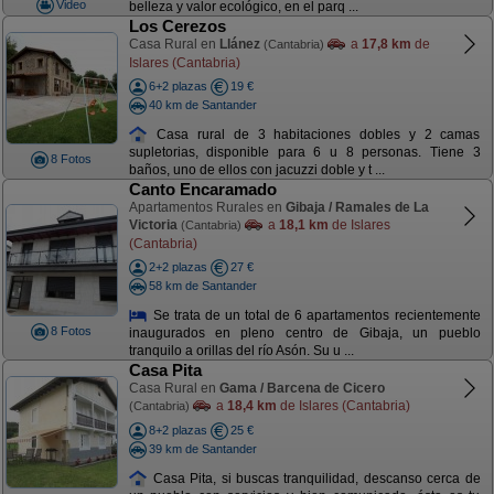
Video
belleza y valor ecológico, en el parq ...
Los Cerezos
Casa Rural en
Llánez
a
17,8 km
de
(Cantabria)
Islares (Cantabria)
6+2 plazas
19 €
40 km de Santander
Casa rural de 3 habitaciones dobles y 2 camas
supletorias, disponible para 6 u 8 personas. Tiene 3
8 Fotos
baños, uno de ellos con jacuzzi doble y t ...
Canto Encaramado
Apartamentos Rurales en
Gibaja / Ramales de La
Victoria
a
18,1 km
de Islares
(Cantabria)
(Cantabria)
2+2 plazas
27 €
58 km de Santander
Se trata de un total de 6 apartamentos recientemente
8 Fotos
inaugurados en pleno centro de Gibaja, un pueblo
tranquilo a orillas del río Asón. Su u ...
Casa Pita
Casa Rural en
Gama / Barcena de Cicero
a
18,4 km
de Islares (Cantabria)
(Cantabria)
8+2 plazas
25 €
39 km de Santander
Casa Pita, si buscas tranquilidad, descanso cerca de