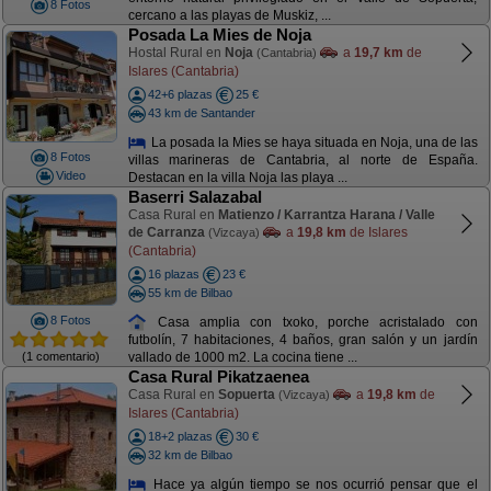
8 Fotos
cercano a las playas de Muskiz, ...
Posada La Mies de Noja
Hostal Rural en
Noja
a
19,7 km
de
(Cantabria)
Islares (Cantabria)
42+6 plazas
25 €
43 km de Santander
La posada la Mies se haya situada en Noja, una de las
8 Fotos
villas marineras de Cantabria, al norte de España.
Video
Destacan en la villa Noja las playa ...
Baserri Salazabal
Casa Rural en
Matienzo / Karrantza Harana / Valle
de Carranza
a
19,8 km
de Islares
(Vizcaya)
(Cantabria)
16 plazas
23 €
55 km de Bilbao
8 Fotos
Casa amplia con txoko, porche acristalado con
futbolín, 7 habitaciones, 4 baños, gran salón y un jardín
(1 comentario)
vallado de 1000 m2. La cocina tiene ...
Casa Rural Pikatzaenea
Casa Rural en
Sopuerta
a
19,8 km
de
(Vizcaya)
Islares (Cantabria)
18+2 plazas
30 €
32 km de Bilbao
Hace ya algún tiempo se nos ocurrió pensar que el