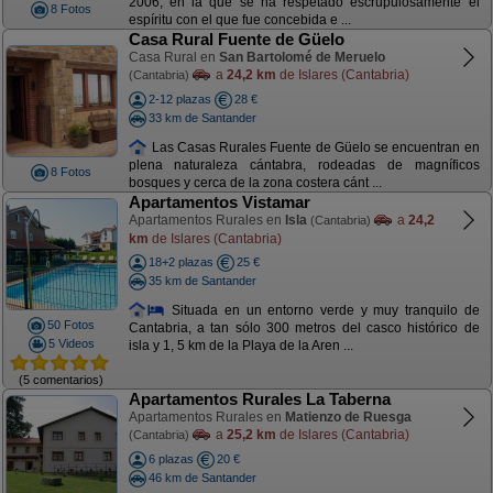
2006, en la que se ha respetado escrupulosamente el
8 Fotos
espíritu con el que fue concebida e ...
Casa Rural Fuente de Güelo
Casa Rural en
San Bartolomé de Meruelo
a
24,2 km
de Islares (Cantabria)
(Cantabria)
2-12 plazas
28 €
33 km de Santander
Las Casas Rurales Fuente de Güelo se encuentran en
plena naturaleza cántabra, rodeadas de magníficos
8 Fotos
bosques y cerca de la zona costera cánt ...
Apartamentos Vistamar
Apartamentos Rurales en
Isla
a
24,2
(Cantabria)
km
de Islares (Cantabria)
18+2 plazas
25 €
35 km de Santander
Situada en un entorno verde y muy tranquilo de
50 Fotos
Cantabria, a tan sólo 300 metros del casco histórico de
5 Videos
isla y 1, 5 km de la Playa de la Aren ...
(5 comentarios)
Apartamentos Rurales La Taberna
Apartamentos Rurales en
Matienzo de Ruesga
a
25,2 km
de Islares (Cantabria)
(Cantabria)
6 plazas
20 €
46 km de Santander