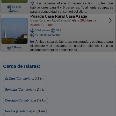
La Taberna ofrece 6 viviendas tipo duplex con
8 Fotos
habitaciones para 4 y 6 personas. Totalmente equipadas
Video
para la comodidad y el confort del clie ...
Posada Casa Rural Casa Azaga
Casa Rural en
Ajo
a
26,5 km
de
(Cantabria)
Islares (Cantabria)
10+2 plazas
30 €
40 km de Santander
Antigua casa de labranza, restaurada y equipada para
el disfrute y el descanso de nuestros clientes. La casa
8 Fotos
dispone de amplias habitaciones ...
Cerca de Islares:
Oriñon
(Cantabria)
a 2,3 km
Sonabia
(Cantabria)
a 2,4 km
Cerdigo
(Cantabria)
a 2,8 km
Nocina
(Cantabria)
a 3,3 km