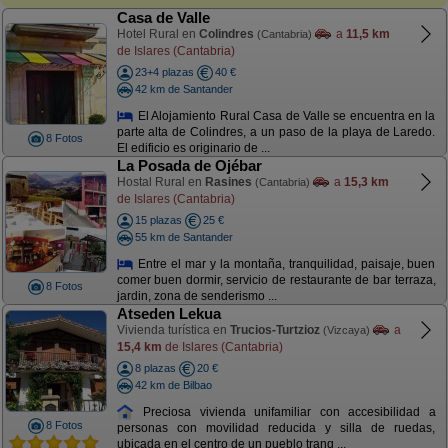
Casa de Valle
Hotel Rural en
Colindres
a
11,5 km
(Cantabria)
de Islares (Cantabria)
23+4 plazas
40 €
42 km de Santander
El Alojamiento Rural Casa de Valle se encuentra en la
parte alta de Colindres, a un paso de la playa de Laredo.
8 Fotos
El edificio es originario de ...
La Posada de Ojébar
Hostal Rural en
Rasines
a
15,3 km
(Cantabria)
de Islares (Cantabria)
15 plazas
25 €
55 km de Santander
Entre el mar y la montaña, tranquilidad, paisaje, buen
comer buen dormir, servicio de restaurante de bar terraza,
8 Fotos
jardin, zona de senderismo ...
Atseden Lekua
Vivienda turística en
Trucios-Turtzioz
a
(Vizcaya)
15,4 km
de Islares (Cantabria)
8 plazas
20 €
42 km de Bilbao
Preciosa vivienda unifamiliar con accesibilidad a
8 Fotos
personas con movilidad reducida y silla de ruedas,
ubicada en el centro de un pueblo tranq ...