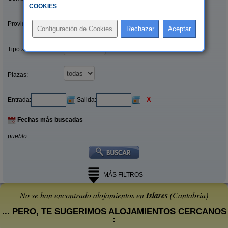
COOKIES
.
Provincias/Islas:
Tipo alquiler:
Plazas:
X
Entrada:
Salida:
Fechas más buscadas
pueblo:
MÁS FILTROS
No se han encontrado alojamientos en
Islares
(Cantabria)
... PERO, TE SUGERIMOS ALOJAMIENTOS CERCANOS
: