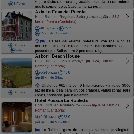
viajero disfrute de una agradable estancia en un entorno
8 Fotos
que le sorprenderá. Casona montañes ...
Akla La Casa del Puente
Hotel Rural en
Regules / Soba
a
23,6
(Cantabria)
km
de Pomar (Cantabria)
40+5 plazas
35 €
55 km de Santander
La Casa del Puente, hotel rural con spa, a orillas
8 Fotos
del río Gandara ofrece desde habitaciones dobles
Video
pasando por Suites para 2 personas (algu ...
Azkorri Beach House
Casa Rural en
Getxo
a
24,1 km
de
(Vizcaya)
Pomar (Cantabria)
6-24 plazas
40 €
18 km de Bilbao
Chalet de 661 m2 con 9 habitaciones y mas de 3000
m2 de finca. Ideal para grupos grandes. Varias zonas para
8 Fotos
comer, barbacoa, jardín delanter ...
Hotel Posada La Robleda
Hotel Rural en
Arnuero
a
24,2 km
de
(Cantabria)
Pomar (Cantabria)
2-26 plazas
38 €
40 km de Santander
La Robleda goza de un emplazamiento privilegiado