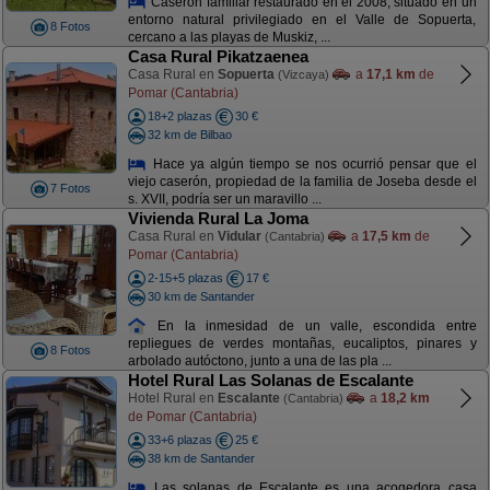
Caserón familiar restaurado en el 2008, situado en un
entorno natural privilegiado en el Valle de Sopuerta,
8 Fotos
cercano a las playas de Muskiz, ...
Casa Rural Pikatzaenea
Casa Rural en
Sopuerta
a
17,1 km
de
(Vizcaya)
Pomar (Cantabria)
18+2 plazas
30 €
32 km de Bilbao
Hace ya algún tiempo se nos ocurrió pensar que el
viejo caserón, propiedad de la familia de Joseba desde el
7 Fotos
s. XVII, podría ser un maravillo ...
Vivienda Rural La Joma
Casa Rural en
Vidular
a
17,5 km
de
(Cantabria)
Pomar (Cantabria)
2-15+5 plazas
17 €
30 km de Santander
En la inmesidad de un valle, escondida entre
repliegues de verdes montañas, eucaliptos, pinares y
8 Fotos
arbolado autóctono, junto a una de las pla ...
Hotel Rural Las Solanas de Escalante
Hotel Rural en
Escalante
a
18,2 km
(Cantabria)
de Pomar (Cantabria)
33+6 plazas
25 €
38 km de Santander
Las solanas de Escalante es una acogedora casa