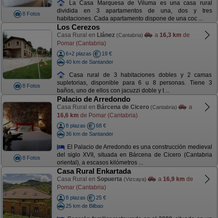
La Casa Marquesa de Viluma es una casa rural
dividida en 3 apartamentos de una, dos y tres
8 Fotos
habitaciones. Cada apartamento dispone de una coc ...
Los Cerezos
Casa Rural en
Llánez
a
16,3 km
de
(Cantabria)
Pomar (Cantabria)
6+2 plazas
19 €
40 km de Santander
Casa rural de 3 habitaciones dobles y 2 camas
supletorias, disponible para 6 u 8 personas. Tiene 3
8 Fotos
baños, uno de ellos con jacuzzi doble y t ...
Palacio de Arredondo
Casa Rural en
Bárcena de Cicero
a
(Cantabria)
16,6 km
de Pomar (Cantabria)
8 plazas
68 €
36 km de Santander
El Palacio de Arredondo es una construcción medieval
del siglo XVII, situada en Bárcena de Cicero (Cantabria
8 Fotos
oriental), a escasos kilómetros ...
Casa Rural Enkartada
Casa Rural en
Sopuerta
a
16,9 km
de
(Vizcaya)
Pomar (Cantabria)
8 plazas
25 €
25 km de Bilbao