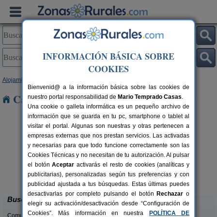
INFORMACIÓN BÁSICA SOBRE
COOKIES
Alojamientos
>
Cantabria
> Pomar
Bienvenid@ a la información básica sobre las cookies de
Casas Rurales cerca de Pomar
nuestro portal responsabilidad de
Mario Temprado Casas
.
Una cookie o galleta informática es un pequeño archivo de
información que se guarda en tu pc, smartphone o tablet al
visitar el portal. Algunas son nuestras y otras pertenecen a
empresas externas que nos prestan servicios. Las activadas
y necesarias para que todo funcione correctamente son las
Cookies Técnicas y no necesitan de tu autorización. Al pulsar
el botón
Aceptar
activarás el resto de cookies (analíticas y
La Casa del Lago de Campoo
rs.
20+1 pers.
publicitarias), personalizadas según tus preferencias y con
 €
25 €
Orzales (Cantabria)
desde
publicidad ajustada a tus búsquedas. Estas últimas puedes
desactivarlas por completo pulsando el botón
Rechazar
o
Buscar
elegir su activación/desactivación desde “Configuración de
Cookies”. Más información en nuestra
POLÍTICA DE
Comunidades: