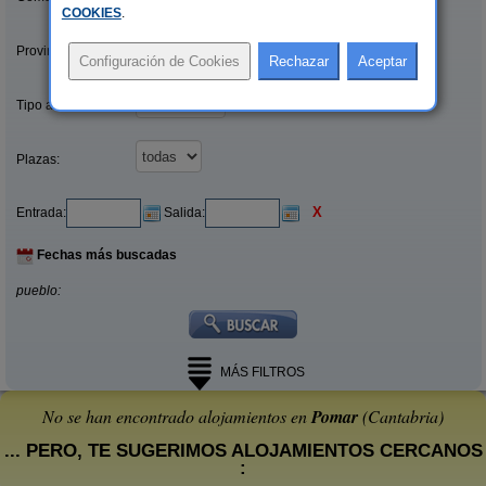
COOKIES
.
Provincias/Islas:
Tipo alquiler:
Plazas:
X
Entrada:
Salida:
Fechas más buscadas
pueblo:
MÁS FILTROS
No se han encontrado alojamientos en
Pomar
(Cantabria)
... PERO, TE SUGERIMOS ALOJAMIENTOS CERCANOS
: