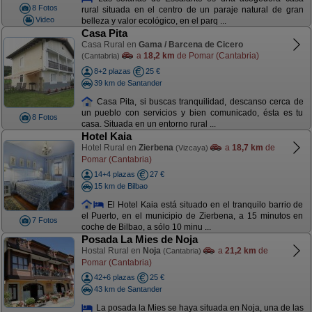
8 Fotos
rural situada en el centro de un paraje natural de gran
Video
belleza y valor ecológico, en el parq ...
Casa Pita
Casa Rural en
Gama / Barcena de Cicero
a
18,2 km
de Pomar (Cantabria)
(Cantabria)
8+2 plazas
25 €
39 km de Santander
Casa Pita, si buscas tranquilidad, descanso cerca de
un pueblo con servicios y bien comunicado, ésta es tu
8 Fotos
casa. Situada en un entorno rural ...
Hotel Kaia
Hotel Rural en
Zierbena
a
18,7 km
de
(Vizcaya)
Pomar (Cantabria)
14+4 plazas
27 €
15 km de Bilbao
El Hotel Kaia está situado en el tranquilo barrio de
el Puerto, en el municipio de Zierbena, a 15 minutos en
7 Fotos
coche de Bilbao, a sólo 10 minu ...
Posada La Mies de Noja
Hostal Rural en
Noja
a
21,2 km
de
(Cantabria)
Pomar (Cantabria)
42+6 plazas
25 €
43 km de Santander
La posada la Mies se haya situada en Noja, una de las