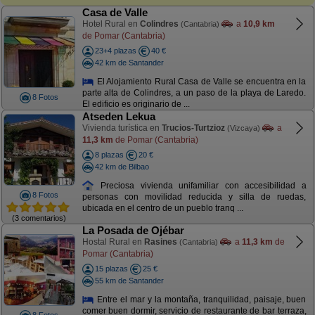
Casa de Valle
Hotel Rural en
Colindres
a
10,9 km
(Cantabria)
de Pomar (Cantabria)
23+4 plazas
40 €
42 km de Santander
El Alojamiento Rural Casa de Valle se encuentra en la
parte alta de Colindres, a un paso de la playa de Laredo.
8 Fotos
El edificio es originario de ...
Atseden Lekua
Vivienda turística en
Trucios-Turtzioz
a
(Vizcaya)
11,3 km
de Pomar (Cantabria)
8 plazas
20 €
42 km de Bilbao
Preciosa vivienda unifamiliar con accesibilidad a
8 Fotos
personas con movilidad reducida y silla de ruedas,
ubicada en el centro de un pueblo tranq ...
(3 comentarios)
La Posada de Ojébar
Hostal Rural en
Rasines
a
11,3 km
de
(Cantabria)
Pomar (Cantabria)
15 plazas
25 €
55 km de Santander
Entre el mar y la montaña, tranquilidad, paisaje, buen
comer buen dormir, servicio de restaurante de bar terraza,