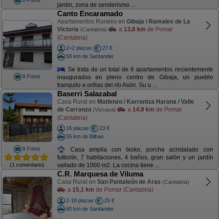
8 Fotos
jardin, zona de senderismo ...
Canto Encaramado
Apartamentos Rurales en
Gibaja / Ramales de La
Victoria
a
13,8 km
de Pomar
(Cantabria)
(Cantabria)
2+2 plazas
27 €
58 km de Santander
Se trata de un total de 6 apartamentos recientemente
8 Fotos
inaugurados en pleno centro de Gibaja, un pueblo
tranquilo a orillas del río Asón. Su u ...
Baserri Salazabal
Casa Rural en
Matienzo / Karrantza Harana / Valle
de Carranza
a
14,9 km
de Pomar
(Vizcaya)
(Cantabria)
16 plazas
23 €
55 km de Bilbao
8 Fotos
Casa amplia con txoko, porche acristalado con
futbolín, 7 habitaciones, 4 baños, gran salón y un jardín
(1 comentario)
vallado de 1000 m2. La cocina tiene ...
C.R. Marquesa de Viluma
Casa Rural en
San Pantaleón de Aras
(Cantabria)
a
15,1 km
de Pomar (Cantabria)
2-18 plazas
25 €
60 km de Santander