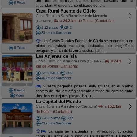
que permite disfrutar de los bellos paisajes que la
8 Fotos
circundan. Al encontrarse ubicado dentr ...
Casa Rural Fuente de Güelo
Casa Rural en
San Bartolomé de Meruelo
a
24,2 km
de Pomar (Cantabria)
(Cantabria)
2-12 plazas
28 €
33 km de Santander
Las Casas Rurales Fuente de Güelo se encuentran en
plena naturaleza cántabra, rodeadas de magníficos
8 Fotos
bosques y cerca de la zona costera cánt ...
Las Anjanas de Isla
Hostal Rural en
Arnuero / Isla
a
24,9
(Cantabria)
km
de Pomar (Cantabria)
22+4 plazas
25 €
46 km de Santander
Nuestra pequeña posada, está situada en el pueblo
8 Fotos
costero de Isla, estratégicamente a mitad de camino entre
Video
dos de sus mejores playas. Un lu ...
La Capital del Mundo
Casa Rural en
Arredondo
a
25,1 km
(Cantabria)
de Pomar (Cantabria)
2-4+1 plazas
30 €
43 km de Santander
La casa se encuentra en Arredondo, conocido
como La Capital del Mundo, de ahí su nombre. De hecho,