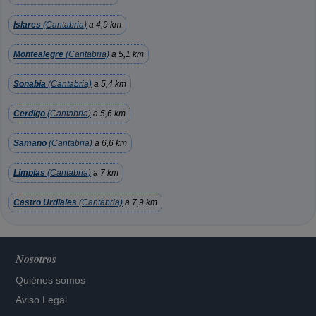
Islares
(Cantabria)
a 4,9 km
Montealegre
(Cantabria)
a 5,1 km
Sonabia
(Cantabria)
a 5,4 km
Cerdigo
(Cantabria)
a 5,6 km
Samano
(Cantabria)
a 6,6 km
Limpias
(Cantabria)
a 7 km
Castro Urdiales
(Cantabria)
a 7,9 km
Nosotros
Quiénes somos
Aviso Legal