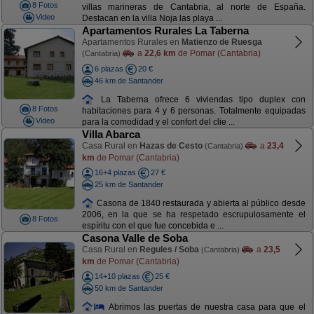
8 Fotos
villas marineras de Cantabria, al norte de España.
Video
Destacan en la villa Noja las playa ...
Apartamentos Rurales La Taberna
Apartamentos Rurales en
Matienzo de Ruesga
a
22,6 km
de Pomar (Cantabria)
(Cantabria)
6 plazas
20 €
46 km de Santander
La Taberna ofrece 6 viviendas tipo duplex con
8 Fotos
habitaciones para 4 y 6 personas. Totalmente equipadas
Video
para la comodidad y el confort del clie ...
Villa Abarca
Casa Rural en
Hazas de Cesto
a
23,4
(Cantabria)
km
de Pomar (Cantabria)
16+4 plazas
27 €
25 km de Santander
Casona de 1840 restaurada y abierta al público desde
2006, en la que se ha respetado escrupulosamente el
8 Fotos
espíritu con el que fue concebida e ...
Casona Valle de Soba
Casa Rural en
Regules / Soba
a
23,5
(Cantabria)
km
de Pomar (Cantabria)
14+10 plazas
25 €
50 km de Santander
Abrimos las puertas de nuestra casa para que el