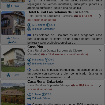
En la inmesidad de un valle, escondida entre
repliegues de verdes montañas, eucaliptos, pinares y
8 Fotos
arbolado autóctono, junto a una de las pla ...
Hotel Rural Las Solanas de Escalante
Hotel Rural en
Escalante
a
17,1 km
(Cantabria)
de Nocina (Cantabria)
33+6 plazas
25 €
38 km de Santander
Las solanas de Escalante es una acogedora casa
8 Fotos
rural situada en el centro de un paraje natural de gran
Video
belleza y valor ecológico, en el parq ...
Casa Pita
Casa Rural en
Gama / Barcena de Cicero
a
17,4 km
de Nocina (Cantabria)
(Cantabria)
8+2 plazas
25 €
39 km de Santander
Casa Pita, si buscas tranquilidad, descanso cerca de
un pueblo con servicios y bien comunicado, ésta es tu
8 Fotos
casa. Situada en un entorno rural ...
Casa Rural Enkartada
Casa Rural en
Sopuerta
a
18,4 km
de
(Vizcaya)
Nocina (Cantabria)
8 plazas
25 €
25 km de Bilbao
Caserón familiar restaurado en el 2008, situado en un