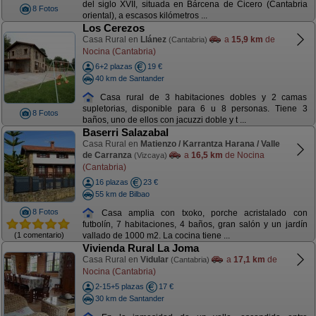
del siglo XVII, situada en Bárcena de Cicero (Cantabria
8 Fotos
oriental), a escasos kilómetros ...
Los Cerezos
Casa Rural en
Llánez
a
15,9 km
de
(Cantabria)
Nocina (Cantabria)
6+2 plazas
19 €
40 km de Santander
Casa rural de 3 habitaciones dobles y 2 camas
supletorias, disponible para 6 u 8 personas. Tiene 3
8 Fotos
baños, uno de ellos con jacuzzi doble y t ...
Baserri Salazabal
Casa Rural en
Matienzo / Karrantza Harana / Valle
de Carranza
a
16,5 km
de Nocina
(Vizcaya)
(Cantabria)
16 plazas
23 €
55 km de Bilbao
8 Fotos
Casa amplia con txoko, porche acristalado con
futbolín, 7 habitaciones, 4 baños, gran salón y un jardín
(1 comentario)
vallado de 1000 m2. La cocina tiene ...
Vivienda Rural La Joma
Casa Rural en
Vidular
a
17,1 km
de
(Cantabria)
Nocina (Cantabria)
2-15+5 plazas
17 €
30 km de Santander