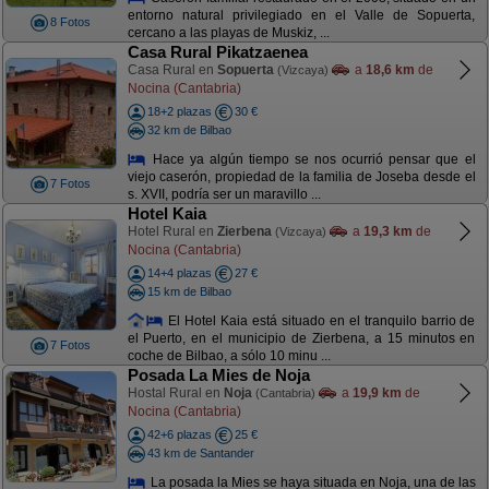
entorno natural privilegiado en el Valle de Sopuerta,
8 Fotos
cercano a las playas de Muskiz, ...
Casa Rural Pikatzaenea
Casa Rural en
Sopuerta
a
18,6 km
de
(Vizcaya)
Nocina (Cantabria)
18+2 plazas
30 €
32 km de Bilbao
Hace ya algún tiempo se nos ocurrió pensar que el
viejo caserón, propiedad de la familia de Joseba desde el
7 Fotos
s. XVII, podría ser un maravillo ...
Hotel Kaia
Hotel Rural en
Zierbena
a
19,3 km
de
(Vizcaya)
Nocina (Cantabria)
14+4 plazas
27 €
15 km de Bilbao
El Hotel Kaia está situado en el tranquilo barrio de
el Puerto, en el municipio de Zierbena, a 15 minutos en
7 Fotos
coche de Bilbao, a sólo 10 minu ...
Posada La Mies de Noja
Hostal Rural en
Noja
a
19,9 km
de
(Cantabria)
Nocina (Cantabria)
42+6 plazas
25 €
43 km de Santander
La posada la Mies se haya situada en Noja, una de las