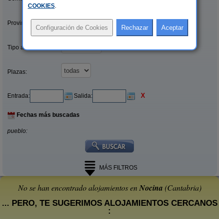
COOKIES
.
Provincias/Islas:
Tipo alquiler:
Plazas:
X
Entrada:
Salida:
Fechas más buscadas
pueblo:
MÁS FILTROS
No se han encontrado alojamientos en
Nocina
(Cantabria)
... PERO, TE SUGERIMOS ALOJAMIENTOS CERCANOS
: