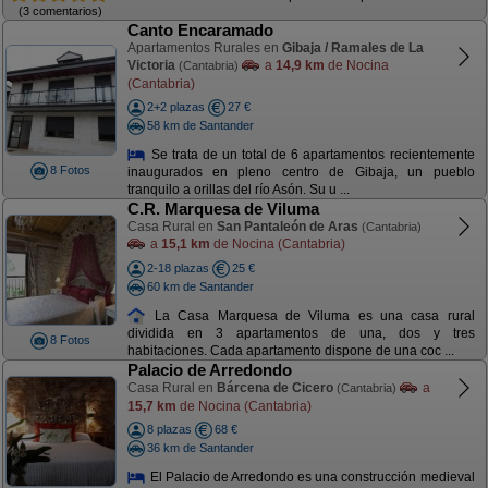
(3 comentarios)
Canto Encaramado
Apartamentos Rurales en
Gibaja / Ramales de La
Victoria
a
14,9 km
de Nocina
(Cantabria)
(Cantabria)
2+2 plazas
27 €
58 km de Santander
Se trata de un total de 6 apartamentos recientemente
8 Fotos
inaugurados en pleno centro de Gibaja, un pueblo
tranquilo a orillas del río Asón. Su u ...
C.R. Marquesa de Viluma
Casa Rural en
San Pantaleón de Aras
(Cantabria)
a
15,1 km
de Nocina (Cantabria)
2-18 plazas
25 €
60 km de Santander
La Casa Marquesa de Viluma es una casa rural
dividida en 3 apartamentos de una, dos y tres
8 Fotos
habitaciones. Cada apartamento dispone de una coc ...
Palacio de Arredondo
Casa Rural en
Bárcena de Cicero
a
(Cantabria)
15,7 km
de Nocina (Cantabria)
8 plazas
68 €
36 km de Santander
El Palacio de Arredondo es una construcción medieval