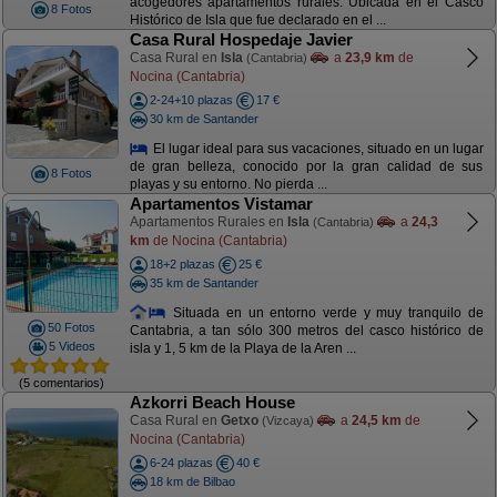
acogedores apartamentos rurales. Ubicada en el Casco
8 Fotos
Histórico de Isla que fue declarado en el ...
Casa Rural Hospedaje Javier
Casa Rural en
Isla
a
23,9 km
de
(Cantabria)
Nocina (Cantabria)
2-24+10 plazas
17 €
30 km de Santander
El lugar ideal para sus vacaciones, situado en un lugar
de gran belleza, conocido por la gran calidad de sus
8 Fotos
playas y su entorno. No pierda ...
Apartamentos Vistamar
Apartamentos Rurales en
Isla
a
24,3
(Cantabria)
km
de Nocina (Cantabria)
18+2 plazas
25 €
35 km de Santander
Situada en un entorno verde y muy tranquilo de
50 Fotos
Cantabria, a tan sólo 300 metros del casco histórico de
5 Videos
isla y 1, 5 km de la Playa de la Aren ...
(5 comentarios)
Azkorri Beach House
Casa Rural en
Getxo
a
24,5 km
de
(Vizcaya)
Nocina (Cantabria)
6-24 plazas
40 €
18 km de Bilbao