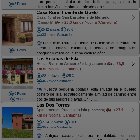
que permite disfrutar de los bellos paisajes que la
8 Fotos
circundan. Al encontrarse ubicado dentr ...
Casa Rural Fuente de Güelo
Casa Rural en
San Bartolomé de Meruelo
a
23,3 km
de Nocina (Cantabria)
(Cantabria)
2-12 plazas
28 €
33 km de Santander
Las Casas Rurales Fuente de Güelo se encuentran en
plena naturaleza cántabra, rodeadas de magníficos
8 Fotos
bosques y cerca de la zona costera cánt ...
Las Anjanas de Isla
Hostal Rural en
Arnuero / Isla
a
23,5
(Cantabria)
km
de Nocina (Cantabria)
22+4 plazas
25 €
46 km de Santander
Nuestra pequeña posada, está situada en el pueblo
8 Fotos
costero de Isla, estratégicamente a mitad de camino entre
Video
dos de sus mejores playas. Un lu ...
Las Dos Torres
Apartamentos Rurales en
Isla
a
23,9
(Cantabria)
km
de Nocina (Cantabria)
2-24+2 plazas
30 €
35 km de Santander
Antigua casona cántabra rehabilitada en seis