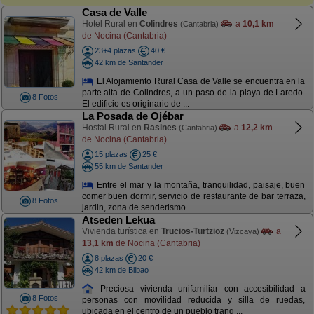
Casa de Valle
Hotel Rural en
Colindres
a
10,1 km
(Cantabria)
de Nocina (Cantabria)
23+4 plazas
40 €
42 km de Santander
El Alojamiento Rural Casa de Valle se encuentra en la
parte alta de Colindres, a un paso de la playa de Laredo.
8 Fotos
El edificio es originario de ...
La Posada de Ojébar
Hostal Rural en
Rasines
a
12,2 km
(Cantabria)
de Nocina (Cantabria)
15 plazas
25 €
55 km de Santander
Entre el mar y la montaña, tranquilidad, paisaje, buen
comer buen dormir, servicio de restaurante de bar terraza,
8 Fotos
jardin, zona de senderismo ...
Atseden Lekua
Vivienda turística en
Trucios-Turtzioz
a
(Vizcaya)
13,1 km
de Nocina (Cantabria)
8 plazas
20 €
42 km de Bilbao
Preciosa vivienda unifamiliar con accesibilidad a
8 Fotos
personas con movilidad reducida y silla de ruedas,
ubicada en el centro de un pueblo tranq ...