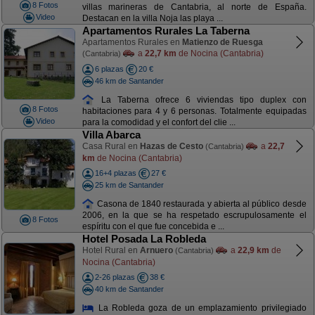
8 Fotos
villas marineras de Cantabria, al norte de España.
Video
Destacan en la villa Noja las playa ...
Apartamentos Rurales La Taberna
Apartamentos Rurales en
Matienzo de Ruesga
a
22,7 km
de Nocina (Cantabria)
(Cantabria)
6 plazas
20 €
46 km de Santander
La Taberna ofrece 6 viviendas tipo duplex con
8 Fotos
habitaciones para 4 y 6 personas. Totalmente equipadas
Video
para la comodidad y el confort del clie ...
Villa Abarca
Casa Rural en
Hazas de Cesto
a
22,7
(Cantabria)
km
de Nocina (Cantabria)
16+4 plazas
27 €
25 km de Santander
Casona de 1840 restaurada y abierta al público desde
2006, en la que se ha respetado escrupulosamente el
8 Fotos
espíritu con el que fue concebida e ...
Hotel Posada La Robleda
Hotel Rural en
Arnuero
a
22,9 km
de
(Cantabria)
Nocina (Cantabria)
2-26 plazas
38 €
40 km de Santander
La Robleda goza de un emplazamiento privilegiado