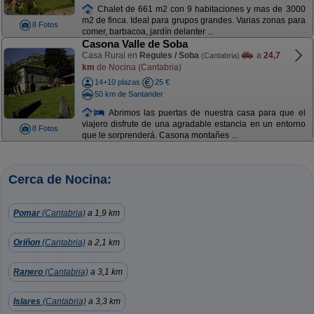
Chalet de 661 m2 con 9 habitaciones y mas de 3000
m2 de finca. Ideal para grupos grandes. Varias zonas para
8 Fotos
comer, barbacoa, jardín delanter ...
Casona Valle de Soba
Casa Rural en
Regules / Soba
a
24,7
(Cantabria)
km
de Nocina (Cantabria)
14+10 plazas
25 €
50 km de Santander
Abrimos las puertas de nuestra casa para que el
viajero disfrute de una agradable estancia en un entorno
8 Fotos
que le sorprenderá. Casona montañes ...
Cerca de Nocina:
Pomar
(Cantabria)
a 1,9 km
Oriñon
(Cantabria)
a 2,1 km
Ranero
(Cantabria)
a 3,1 km
Islares
(Cantabria)
a 3,3 km