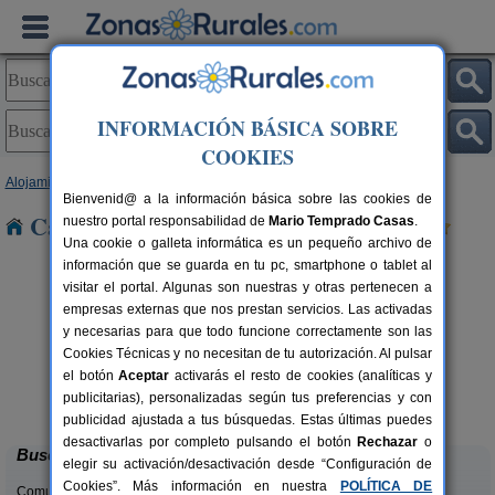
INFORMACIÓN BÁSICA SOBRE
COOKIES
Alojamientos
>
Cantabria
> Nocina
Bienvenid@ a la información básica sobre las cookies de
Casas Rurales cerca de Nocina
nuestro portal responsabilidad de
Mario Temprado Casas
.
Una cookie o galleta informática es un pequeño archivo de
información que se guarda en tu pc, smartphone o tablet al
visitar el portal. Algunas son nuestras y otras pertenecen a
empresas externas que nos prestan servicios. Las activadas
y necesarias para que todo funcione correctamente son las
Cookies Técnicas y no necesitan de tu autorización. Al pulsar
el botón
Aceptar
activarás el resto de cookies (analíticas y
La Casa del Lago de Campoo
rs.
20+1 pers.
publicitarias), personalizadas según tus preferencias y con
 €
25 €
Orzales (Cantabria)
desde
publicidad ajustada a tus búsquedas. Estas últimas puedes
desactivarlas por completo pulsando el botón
Rechazar
o
Buscar
elegir su activación/desactivación desde “Configuración de
Cookies”. Más información en nuestra
POLÍTICA DE
Comunidades: