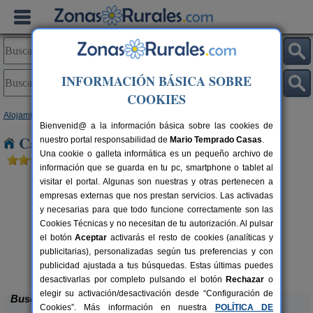
INFORMACIÓN BÁSICA SOBRE
COOKIES
Alojamientos
>
Cantabria
> La Concha
Bienvenid@ a la información básica sobre las cookies de
Casas Rurales cerca de La Concha
nuestro portal responsabilidad de
Mario Temprado Casas
.
Una cookie o galleta informática es un pequeño archivo de
información que se guarda en tu pc, smartphone o tablet al
visitar el portal. Algunas son nuestras y otras pertenecen a
empresas externas que nos prestan servicios. Las activadas
y necesarias para que todo funcione correctamente son las
Cookies Técnicas y no necesitan de tu autorización. Al pulsar
el botón
Aceptar
activarás el resto de cookies (analíticas y
publicitarias), personalizadas según tus preferencias y con
Casa Rural Campoo
rs.
33+1 pers.
 €
24 €
publicidad ajustada a tus búsquedas. Estas últimas puedes
Naveda (Cantabria)
desde
desactivarlas por completo pulsando el botón
Rechazar
o
elegir su activación/desactivación desde “Configuración de
Buscar
Cookies”. Más información en nuestra
POLÍTICA DE