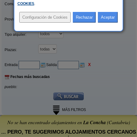
COOKIES
.
Comunidades:
Provincias/Islas:
Tipo alquiler:
Plazas:
X
Entrada:
Salida:
Fechas más buscadas
pueblo:
MÁS FILTROS
No se han encontrado alojamientos en
La Concha
(Cantabria)
... PERO, TE SUGERIMOS ALOJAMIENTOS CERCANOS
: