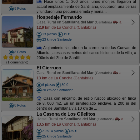
Hace unos 1. 200 años, unos monjes llegaron al
actual emplazamiento de Santillana, ocuparon una tierras
8 Fotos
y fundaron una pequeña ermita y mona ...
Hospedaje Fernando
Casa Rural en
Santillana del Mar
a
(Cantabria)
12,9 km
de La Concha (Cantabria)
13 plazas
19 €
23 km de Santander
Alojamiento situado en la carretera de las Cuevas de
8 Fotos
Altamira, a escasos metros del casco historico de la villa, a
200mts del Zoo de Santill ...
(1 comentario)
El Cierruco
Casa Rural en
Santillana del Mar
a
(Cantabria)
13 km
de La Concha (Cantabria)
6 plazas
30 €
20 km de Santander
Casa con encanto, de estilo rústico ubicado en finca
de 8. 000 m2. En un privilegiado enclave, a 200 m del
8 Fotos
centro de Santillana y a 10 km de ...
La Casona de Los Güelitos
Hostal Rural en
Santillana del Mar
a
(Cantabria)
13,5 km
de La Concha (Cantabria)
2-25+4 plazas
35 €
25 km de Santander