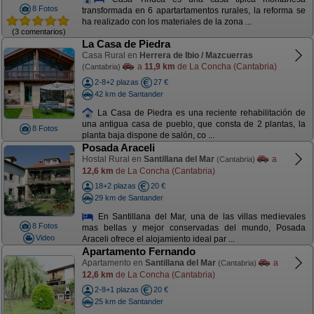
8 Fotos
transformada en 6 apartartamentos rurales, la reforma se
ha realizado con los materiales de la zona ...
(3 comentarios)
La Casa de Piedra
Casa Rural en
Herrera de Ibio / Mazcuerras
a
11,9 km
de La Concha (Cantabria)
(Cantabria)
2-8+2 plazas
27 €
42 km de Santander
La Casa de Piedra es una reciente rehabilitación de
una antigua casa de pueblo, que consta de 2 plantas, la
8 Fotos
planta baja dispone de salón, co ...
Posada Araceli
Hostal Rural en
Santillana del Mar
a
(Cantabria)
12,6 km
de La Concha (Cantabria)
18+2 plazas
20 €
29 km de Santander
En Santillana del Mar, una de las villas medievales
8 Fotos
mas bellas y mejor conservadas del mundo, Posada
Video
Araceli ofrece el alojamiento ideal par ...
Apartamento Fernando
Apartamento en
Santillana del Mar
a
(Cantabria)
12,6 km
de La Concha (Cantabria)
2-8+1 plazas
20 €
25 km de Santander