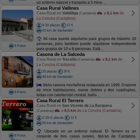
un entorno natural y tranquilo a 5 minu ...
Casa Rural Vallines
Casa Rural en
Valdáliga
a
8,1 km
de
(Cantabria)
La Concha (Cantabria)
8-20 plazas
17 €
42 km de Santander
Mi casa puede alquilarse para grupos de máximo 20
personas, pero tambien puede alquilarse independiente
8 Fotos
para grupos de 10 u 8 personas. Está ...
Casona de La Salceda
Casa Rural en
Treceño
a
8,1 km
de
(Cantabria)
La Concha (Cantabria)
20 plazas
30 €
48 km de Santander
Bella casona montañesa restaurada en 1999. Dispone
de once habitaciones, nueve dobles y dos cuadruples,
8 Fotos
todas con calefacción central, baño ...
Casa Rural El Terrero
Casa Rural en
San Vicente de La Barquera
a
8,5 km
de La Concha (Cantabria)
(Cantabria)
2-20+1 plazas
12 €
55 km de Santander
Ubicado en un entorno natural. El Terrero es un
8 Fotos
conjunto de tres casas rurales, típicas de Cantabria,