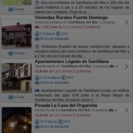
Nos encontramos en Santillana del Mar a 300 mts del
casco histórico a pie y a 25 minutos de los lugares de
8 Fotos
interés de Cantabria. Fruto de la ...
Viviendas Rurales Fuente Domingo
Vivienda turística en
Santillana del Mar
(Cantabria)
a
12,7 km
de La Concha (Cantabria)
2-5 plazas
15 €
20 km de Santander
Viviendas Rurales de nueva construcción, situadas a
escasos metros del casco histórico de Santillana del Mar y
8 Fotos
a 1 km. de las Cuevas de Alta ...
Apartamentos Legado de Santillana
Apartamento en
Santillana del Mar
a
(Cantabria)
12,8 km
de La Concha (Cantabria)
2-10+6 plazas
30 €
30 km de Santander
Apartamentos Legado de Santillana ocupa un edificio
restaurado del siglo XVII junto a la Plaza Mayor de
8 Fotos
Santillana del Mar, en pleno casco a ...
Posada La Casa del Organista
Hostal Rural en
Santillana del Mar
a
(Cantabria)
12,8 km
de La Concha (Cantabria)
27+3 plazas
30 €
30 km de Santander