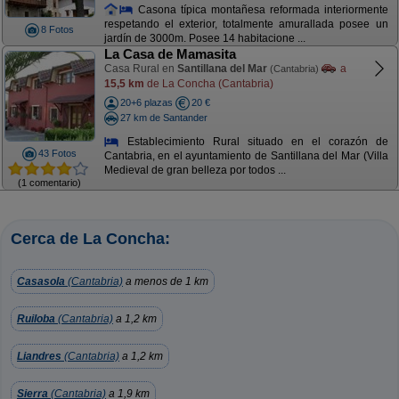
Casona típica montañesa reformada interiormente
respetando el exterior, totalmente amurallada posee un
8 Fotos
jardín de 3000m. Posee 14 habitacione ...
La Casa de Mamasita
Casa Rural en
Santillana del Mar
a
(Cantabria)
15,5 km
de La Concha (Cantabria)
20+6 plazas
20 €
27 km de Santander
Establecimiento Rural situado en el corazón de
43 Fotos
Cantabria, en el ayuntamiento de Santillana del Mar (Villa
Medieval de gran belleza por todos ...
(1 comentario)
Cerca de La Concha:
Casasola
(Cantabria)
a menos de 1 km
Ruiloba
(Cantabria)
a 1,2 km
Liandres
(Cantabria)
a 1,2 km
Sierra
(Cantabria)
a 1,9 km