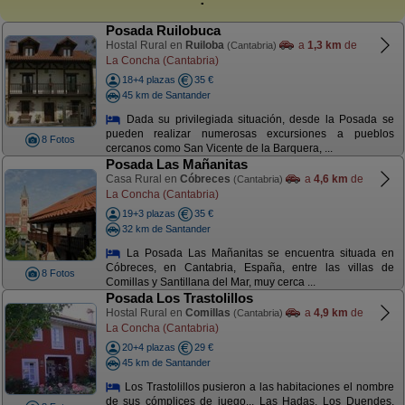
Posada Ruilobuca
Hostal Rural en
Ruiloba
a
1,3 km
de
(Cantabria)
La Concha (Cantabria)
18+4 plazas
35 €
45 km de Santander
Dada su privilegiada situación, desde la Posada se
pueden realizar numerosas excursiones a pueblos
8 Fotos
cercanos como San Vicente de la Barquera, ...
Posada Las Mañanitas
Casa Rural en
Cóbreces
a
4,6 km
de
(Cantabria)
La Concha (Cantabria)
19+3 plazas
35 €
32 km de Santander
La Posada Las Mañanitas se encuentra situada en
Cóbreces, en Cantabria, España, entre las villas de
8 Fotos
Comillas y Santillana del Mar, muy cerca ...
Posada Los Trastolillos
Hostal Rural en
Comillas
a
4,9 km
de
(Cantabria)
La Concha (Cantabria)
20+4 plazas
29 €
45 km de Santander
Los Trastolillos pusieron a las habitaciones el nombre
de sus cómplices de juego... Las Hadas, Los Duendes,