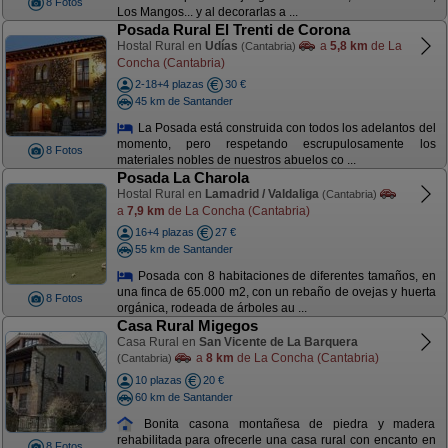
8 Fotos
Los Mangos... y al decorarlas a ...
Posada Rural El Trenti de Corona
Hostal Rural en
Udías
a
5,8 km
de La
(Cantabria)
Concha (Cantabria)
2-18+4 plazas
30 €
45 km de Santander
La Posada está construida con todos los adelantos del
momento, pero respetando escrupulosamente los
8 Fotos
materiales nobles de nuestros abuelos co ...
Posada La Charola
Hostal Rural en
Lamadrid / Valdaliga
(Cantabria)
a
7,9 km
de La Concha (Cantabria)
16+4 plazas
27 €
55 km de Santander
Posada con 8 habitaciones de diferentes tamaños, en
una finca de 65.000 m2, con un rebaño de ovejas y huerta
8 Fotos
orgánica, rodeada de árboles au ...
Casa Rural Migegos
Casa Rural en
San Vicente de La Barquera
a
8 km
de La Concha (Cantabria)
(Cantabria)
10 plazas
20 €
60 km de Santander
Bonita casona montañesa de piedra y madera
rehabilitada para ofrecerle una casa rural con encanto en
8 Fotos