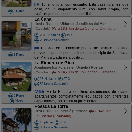
Turismo rural con encanto. Esta casa rural es otra
cosa, es un alojamiento rural con sabor propio, con
8 Fotos
carácter personal donde poder disfrut ...
La Canal
Hostal Rural en
Ubiarco / Santillana del Mar
a
13,8 km
de La Concha (Cantabria)
(Cantabria)
2-10+2 plazas
35 €
25 km de Santander
Ubicada en el tranquilo pueblo de Ubiarco localidad
de verdes prados perteneciente al municipio de Santillana
8 Fotos
del Mar y situada en la costa ...
La Riguera de Ginio
Apartamentos Rurales en
Ucieda / Ruente
a
14,2 km
de La Concha (Cantabria)
(Cantabria)
23+4 plazas
27 €
52 km de Santander
En la Riguera de Ginio disponemos de cuatro
8 Fotos
apartamentos completamente equipados con diferentes
Video
capacidades, tanto para alquiler individual ...
Posada La Torre
Hostal Rural en
Serdió
a
14,9 km
de
(Cantabria)
La Concha (Cantabria)
10 plazas
25 €
60 km de Santander