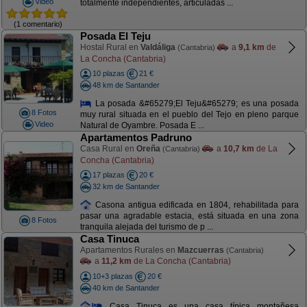
Video
totalmente independientes, articuladas ...
(1 comentario)
Posada El Teju
Hostal Rural en
Valdáliga
a
9,1 km
de
(Cantabria)
La Concha (Cantabria)
10 plazas
21 €
48 km de Santander
La posada &#65279;El Teju&#65279; es una posada
8 Fotos
muy rural situada en el pueblo del Tejo en pleno parque
Video
Natural de Oyambre. Posada E ...
Apartamentos Padruno
Casa Rural en
Oreña
a
10,7 km
de La
(Cantabria)
Concha (Cantabria)
17 plazas
20 €
32 km de Santander
Casona antigua edificada en 1804, rehabilitada para
pasar una agradable estacia, está situada en una zona
8 Fotos
tranquila alejada del turismo de p ...
Casa Tinuca
Apartamentos Rurales en
Mazcuerras
(Cantabria)
a
11,2 km
de La Concha (Cantabria)
10+3 plazas
20 €
40 km de Santander
Casa Tinuca es una casa típica montañesa