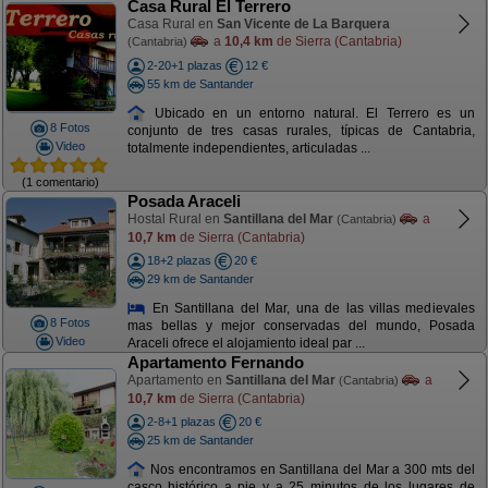
Casa Rural El Terrero
Casa Rural en
San Vicente de La Barquera
a
10,4 km
de Sierra (Cantabria)
(Cantabria)
2-20+1 plazas
12 €
55 km de Santander
Ubicado en un entorno natural. El Terrero es un
8 Fotos
conjunto de tres casas rurales, típicas de Cantabria,
Video
totalmente independientes, articuladas ...
(1 comentario)
Posada Araceli
Hostal Rural en
Santillana del Mar
a
(Cantabria)
10,7 km
de Sierra (Cantabria)
18+2 plazas
20 €
29 km de Santander
En Santillana del Mar, una de las villas medievales
8 Fotos
mas bellas y mejor conservadas del mundo, Posada
Video
Araceli ofrece el alojamiento ideal par ...
Apartamento Fernando
Apartamento en
Santillana del Mar
a
(Cantabria)
10,7 km
de Sierra (Cantabria)
2-8+1 plazas
20 €
25 km de Santander
Nos encontramos en Santillana del Mar a 300 mts del
casco histórico a pie y a 25 minutos de los lugares de