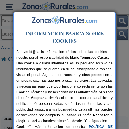
INFORMACIÓN BÁSICA SOBRE
COOKIES
Alojamientos
>
Cantabria
> Sierra
Bienvenid@ a la información básica sobre las cookies de
Casas Rurales cerca de Sierra
nuestro portal responsabilidad de
Mario Temprado Casas
.
Una cookie o galleta informática es un pequeño archivo de
información que se guarda en tu pc, smartphone o tablet al
visitar el portal. Algunas son nuestras y otras pertenecen a
empresas externas que nos prestan servicios. Las activadas
y necesarias para que todo funcione correctamente son las
Cookies Técnicas y no necesitan de tu autorización. Al pulsar
el botón
Aceptar
activarás el resto de cookies (analíticas y
La Casa del Lago de Campoo
rs.
20+1 pers.
publicitarias), personalizadas según tus preferencias y con
 €
25 €
Orzales (Cantabria)
desde
publicidad ajustada a tus búsquedas. Estas últimas puedes
desactivarlas por completo pulsando el botón
Rechazar
o
Buscar
elegir su activación/desactivación desde “Configuración de
Cookies”. Más información en nuestra
POLÍTICA DE
Comunidades: