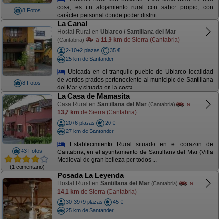
cosa, es un alojamiento rural con sabor propio, con
8 Fotos
carácter personal donde poder disfrut ...
La Canal
Hostal Rural en
Ubiarco / Santillana del Mar
a
11,9 km
de Sierra (Cantabria)
(Cantabria)
2-10+2 plazas
35 €
25 km de Santander
Ubicada en el tranquilo pueblo de Ubiarco localidad
de verdes prados perteneciente al municipio de Santillana
8 Fotos
del Mar y situada en la costa ...
La Casa de Mamasita
Casa Rural en
Santillana del Mar
a
(Cantabria)
13,7 km
de Sierra (Cantabria)
20+6 plazas
20 €
27 km de Santander
Establecimiento Rural situado en el corazón de
43 Fotos
Cantabria, en el ayuntamiento de Santillana del Mar (Villa
Medieval de gran belleza por todos ...
(1 comentario)
Posada La Leyenda
Hostal Rural en
Santillana del Mar
a
(Cantabria)
14,1 km
de Sierra (Cantabria)
30-39+9 plazas
45 €
25 km de Santander