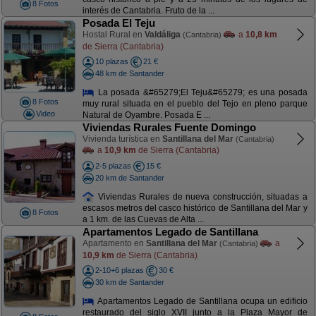
8 Fotos
interés de Cantabria. Fruto de la ...
Posada El Teju
Hostal Rural en
Valdáliga
a
10,8 km
(Cantabria)
de Sierra (Cantabria)
10 plazas
21 €
48 km de Santander
La posada &#65279;El Teju&#65279; es una posada
8 Fotos
muy rural situada en el pueblo del Tejo en pleno parque
Video
Natural de Oyambre. Posada E ...
Viviendas Rurales Fuente Domingo
Vivienda turística en
Santillana del Mar
(Cantabria)
a
10,9 km
de Sierra (Cantabria)
2-5 plazas
15 €
20 km de Santander
Viviendas Rurales de nueva construcción, situadas a
escasos metros del casco histórico de Santillana del Mar y
8 Fotos
a 1 km. de las Cuevas de Alta ...
Apartamentos Legado de Santillana
Apartamento en
Santillana del Mar
a
(Cantabria)
10,9 km
de Sierra (Cantabria)
2-10+6 plazas
30 €
30 km de Santander
Apartamentos Legado de Santillana ocupa un edificio
restaurado del siglo XVII junto a la Plaza Mayor de