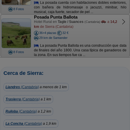
La posada cuenta con habitaciones dobles exteriores,
con bañera de hidromasaje o jacuzzi, minibar, hilo
8 Fotos
musical, caja fuerte, secador de pel ...
Posada Punta Ballota
Hotel Rural en
Tagle / Suances
a
14,2
(Cantabria)
km
de Sierra (Cantabria)
36+4 plazas
32 €
29 km de Santander
La posada Punta Ballota es una construcción que data
de finales del año 1800. Una casa típica de ganaderos de
8 Fotos
la zona. En sus tiempos fue ca ...
Cerca de Sierra:
Liandres
(Cantabria)
a menos de 1 km
Trasierra
(Cantabria)
a 1 km
Ruiloba
(Cantabria)
a 1,2 km
La Concha
(Cantabria)
a 1,9 km