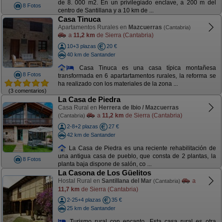
de 8. 000 m2. En un privilegiado enclave, a 200 m del
8 Fotos
centro de Santillana y a 10 km de ...
Casa Tinuca
Apartamentos Rurales en
Mazcuerras
(Cantabria)
a
11,2 km
de Sierra (Cantabria)
10+3 plazas
20 €
40 km de Santander
Casa Tinuca es una casa típica montañesa
8 Fotos
transformada en 6 apartartamentos rurales, la reforma se
ha realizado con los materiales de la zona ...
(3 comentarios)
La Casa de Piedra
Casa Rural en
Herrera de Ibio / Mazcuerras
a
11,2 km
de Sierra (Cantabria)
(Cantabria)
2-8+2 plazas
27 €
42 km de Santander
La Casa de Piedra es una reciente rehabilitación de
una antigua casa de pueblo, que consta de 2 plantas, la
8 Fotos
planta baja dispone de salón, co ...
La Casona de Los Güelitos
Hostal Rural en
Santillana del Mar
a
(Cantabria)
11,7 km
de Sierra (Cantabria)
2-25+4 plazas
35 €
25 km de Santander
Turismo rural con encanto. Esta casa rural es otra