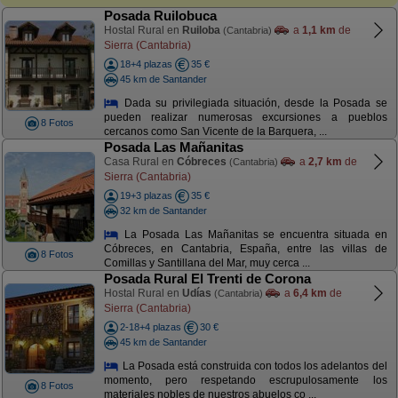
Posada Ruilobuca
Hostal Rural en
Ruiloba
a
1,1 km
de
(Cantabria)
Sierra (Cantabria)
18+4 plazas
35 €
45 km de Santander
Dada su privilegiada situación, desde la Posada se
pueden realizar numerosas excursiones a pueblos
8 Fotos
cercanos como San Vicente de la Barquera, ...
Posada Las Mañanitas
Casa Rural en
Cóbreces
a
2,7 km
de
(Cantabria)
Sierra (Cantabria)
19+3 plazas
35 €
32 km de Santander
La Posada Las Mañanitas se encuentra situada en
Cóbreces, en Cantabria, España, entre las villas de
8 Fotos
Comillas y Santillana del Mar, muy cerca ...
Posada Rural El Trenti de Corona
Hostal Rural en
Udías
a
6,4 km
de
(Cantabria)
Sierra (Cantabria)
2-18+4 plazas
30 €
45 km de Santander
La Posada está construida con todos los adelantos del
momento, pero respetando escrupulosamente los
8 Fotos
materiales nobles de nuestros abuelos co ...