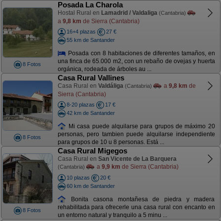
Posada La Charola
Hostal Rural en
Lamadrid / Valdaliga
(Cantabria)
a
9,8 km
de Sierra (Cantabria)
16+4 plazas
27 €
55 km de Santander
Posada con 8 habitaciones de diferentes tamaños, en
una finca de 65.000 m2, con un rebaño de ovejas y huerta
8 Fotos
orgánica, rodeada de árboles au ...
Casa Rural Vallines
Casa Rural en
Valdáliga
a
9,8 km
de
(Cantabria)
Sierra (Cantabria)
8-20 plazas
17 €
42 km de Santander
Mi casa puede alquilarse para grupos de máximo 20
personas, pero tambien puede alquilarse independiente
8 Fotos
para grupos de 10 u 8 personas. Está ...
Casa Rural Migegos
Casa Rural en
San Vicente de La Barquera
a
9,9 km
de Sierra (Cantabria)
(Cantabria)
10 plazas
20 €
60 km de Santander
Bonita casona montañesa de piedra y madera
rehabilitada para ofrecerle una casa rural con encanto en
8 Fotos
un entorno natural y tranquilo a 5 minu ...