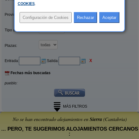
COOKIES
.
Provincias/Islas:
Tipo alquiler:
Plazas:
X
Entrada:
Salida:
Fechas más buscadas
pueblo:
MÁS FILTROS
No se han encontrado alojamientos en
Sierra
(Cantabria)
... PERO, TE SUGERIMOS ALOJAMIENTOS CERCANOS
: