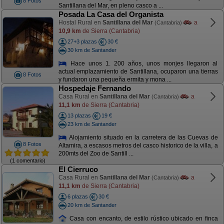
8 Fotos
Santillana del Mar, en pleno casco a ...
Posada La Casa del Organista
Hostal Rural en
Santillana del Mar
a
(Cantabria)
10,9 km
de Sierra (Cantabria)
27+3 plazas
30 €
30 km de Santander
Hace unos 1. 200 años, unos monjes llegaron al
actual emplazamiento de Santillana, ocuparon una tierras
8 Fotos
y fundaron una pequeña ermita y mona ...
Hospedaje Fernando
Casa Rural en
Santillana del Mar
a
(Cantabria)
11,1 km
de Sierra (Cantabria)
13 plazas
19 €
23 km de Santander
Alojamiento situado en la carretera de las Cuevas de
8 Fotos
Altamira, a escasos metros del casco historico de la villa, a
200mts del Zoo de Santill ...
(1 comentario)
El Cierruco
Casa Rural en
Santillana del Mar
a
(Cantabria)
11,1 km
de Sierra (Cantabria)
6 plazas
30 €
20 km de Santander
Casa con encanto, de estilo rústico ubicado en finca