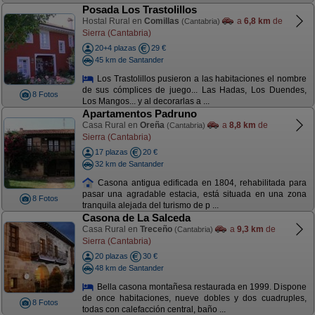
Posada Los Trastolillos
Hostal Rural en
Comillas
a
6,8 km
de
(Cantabria)
Sierra (Cantabria)
20+4 plazas
29 €
45 km de Santander
Los Trastolillos pusieron a las habitaciones el nombre
de sus cómplices de juego... Las Hadas, Los Duendes,
8 Fotos
Los Mangos... y al decorarlas a ...
Apartamentos Padruno
Casa Rural en
Oreña
a
8,8 km
de
(Cantabria)
Sierra (Cantabria)
17 plazas
20 €
32 km de Santander
Casona antigua edificada en 1804, rehabilitada para
pasar una agradable estacia, está situada en una zona
8 Fotos
tranquila alejada del turismo de p ...
Casona de La Salceda
Casa Rural en
Treceño
a
9,3 km
de
(Cantabria)
Sierra (Cantabria)
20 plazas
30 €
48 km de Santander
Bella casona montañesa restaurada en 1999. Dispone
de once habitaciones, nueve dobles y dos cuadruples,
8 Fotos
todas con calefacción central, baño ...