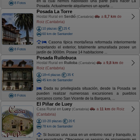
en la cual hemos habilitado una parte para hacer La
8 Fotos
Posada. Actualmente alquilamos un aparta ...
Posada La Torre
Hostal Rural en
Serdió
a
8,7 km
de
(Cantabria)
Roiz (Cantabria)
10 plazas
25 €
60 km de Santander
Casona típica montañesa reformada interiormente
respetando el exterior, totalmente amurallada posee un
8 Fotos
jardín de 3000m. Posee 14 habitacione ...
Posada Ruilobuca
Hostal Rural en
Ruiloba
a
9,8 km
de
(Cantabria)
Roiz (Cantabria)
18+4 plazas
35 €
45 km de Santander
Dada su privilegiada situación, desde la Posada se
pueden realizar numerosas excursiones a pueblos
8 Fotos
cercanos como San Vicente de la Barquera, ...
El Piñar de Luey
Casa Rural en
Luey
a
11 km
de Roiz
(Cantabria)
(Cantabria)
10-20 plazas
20 €
78 km de Santander
Si buscas una casa en un entorno rural y tranquilo, lo
has encontrado. Ofrecemos un servicio de alojamiento en