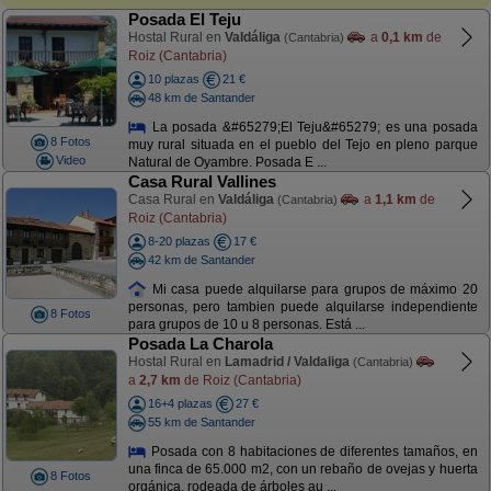
Posada El Teju
Hostal Rural en
Valdáliga
a
0,1 km
de
(Cantabria)
Roiz (Cantabria)
10 plazas
21 €
48 km de Santander
La posada &#65279;El Teju&#65279; es una posada
8 Fotos
muy rural situada en el pueblo del Tejo en pleno parque
Video
Natural de Oyambre. Posada E ...
Casa Rural Vallines
Casa Rural en
Valdáliga
a
1,1 km
de
(Cantabria)
Roiz (Cantabria)
8-20 plazas
17 €
42 km de Santander
Mi casa puede alquilarse para grupos de máximo 20
personas, pero tambien puede alquilarse independiente
8 Fotos
para grupos de 10 u 8 personas. Está ...
Posada La Charola
Hostal Rural en
Lamadrid / Valdaliga
(Cantabria)
a
2,7 km
de Roiz (Cantabria)
16+4 plazas
27 €
55 km de Santander
Posada con 8 habitaciones de diferentes tamaños, en
una finca de 65.000 m2, con un rebaño de ovejas y huerta
8 Fotos
orgánica, rodeada de árboles au ...