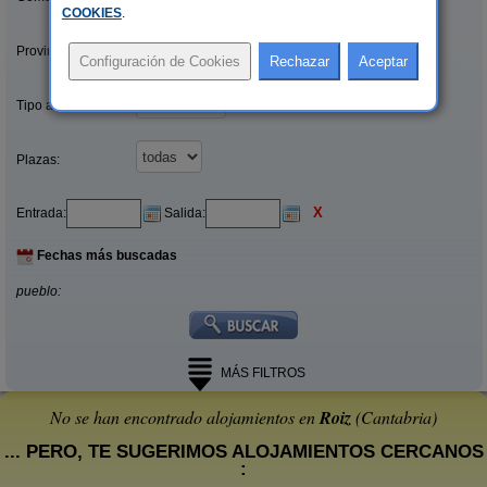
COOKIES
.
Provincias/Islas:
Tipo alquiler:
Plazas:
X
Entrada:
Salida:
Fechas más buscadas
pueblo:
MÁS FILTROS
No se han encontrado alojamientos en
Roiz
(Cantabria)
... PERO, TE SUGERIMOS ALOJAMIENTOS CERCANOS
: