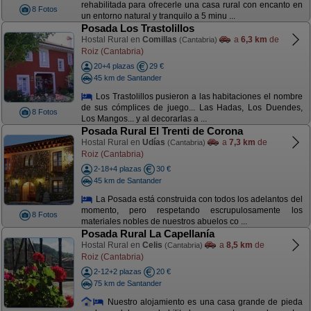
rehabilitada para ofrecerle una casa rural con encanto en
8 Fotos
un entorno natural y tranquilo a 5 minu ...
Posada Los Trastolillos
Hostal Rural en
Comillas
a
6,3 km
de
(Cantabria)
Roiz (Cantabria)
20+4 plazas
29 €
45 km de Santander
Los Trastolillos pusieron a las habitaciones el nombre
de sus cómplices de juego... Las Hadas, Los Duendes,
8 Fotos
Los Mangos... y al decorarlas a ...
Posada Rural El Trenti de Corona
Hostal Rural en
Udías
a
7,3 km
de
(Cantabria)
Roiz (Cantabria)
2-18+4 plazas
30 €
45 km de Santander
La Posada está construida con todos los adelantos del
momento, pero respetando escrupulosamente los
8 Fotos
materiales nobles de nuestros abuelos co ...
Posada Rural La Capellanía
Hostal Rural en
Celis
a
8,5 km
de
(Cantabria)
Roiz (Cantabria)
2-12+2 plazas
20 €
75 km de Santander
Nuestro alojamiento es una casa grande de pieda