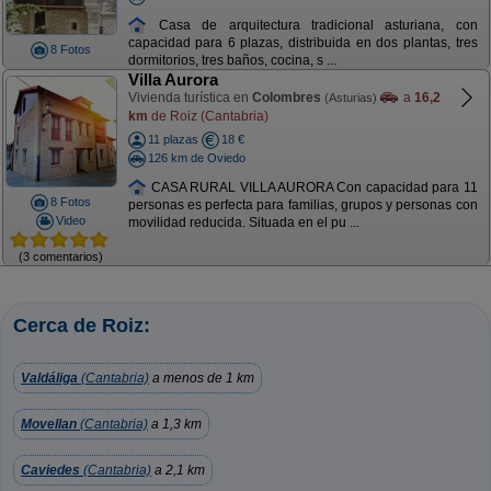
Casa de arquitectura tradicional asturiana, con
capacidad para 6 plazas, distribuida en dos plantas, tres
8 Fotos
dormitorios, tres baños, cocina, s ...
Villa Aurora
Vivienda turística en
Colombres
a
16,2
(Asturias)
km
de Roiz (Cantabria)
11 plazas
18 €
126 km de Oviedo
CASA RURAL VILLA AURORA Con capacidad para 11
8 Fotos
personas es perfecta para familias, grupos y personas con
Video
movilidad reducida. Situada en el pu ...
(3 comentarios)
Cerca de Roiz:
Valdáliga
(Cantabria)
a menos de 1 km
Movellan
(Cantabria)
a 1,3 km
Caviedes
(Cantabria)
a 2,1 km