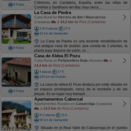
Cóbreces, en Cantabria, España, entre las villas de
8 Fotos
Comillas y Santillana del Mar, muy cerca ...
La Casa de Piedra
Casa Rural en
Herrera de Ibio / Mazcuerras
a
14,2 km
de Roiz (Cantabria)
(Cantabria)
2-8+2 plazas
27 €
42 km de Santander
La Casa de Piedra es una reciente rehabilitación de
una antigua casa de pueblo, que consta de 2 plantas, la
8 Fotos
planta baja dispone de salón, co ...
Casa de Aldea El Pozu
Casa Rural en
Peñamellera Baja
a
(Asturias)
14,4 km
de Roiz (Cantabria)
4 plazas
17 €
134 km de Oviedo
La casa de aldea El Pozu destaca por estar situada en
un espacio privilegiado, cerca de la montaña y de las
8 Fotos
playas. Es un lugar muy tranquil ...
Apartamentos Caborzal
Apartamentos Rurales en
Cabuerniga
(Cantabria)
a
14,5 km
de Roiz (Cantabria)
8+2 plazas
15 €
50 km de Santander
Situado en el Real Valle de Cabuerniga en el pueblo