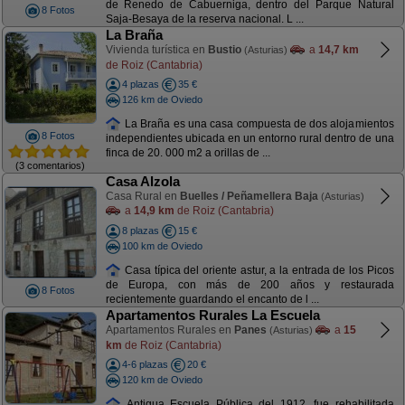
de Renedo de Cabuerniga, dentro del Parque Natural
8 Fotos
Saja-Besaya de la reserva nacional. L ...
La Braña
Vivienda turística en
Bustio
a
14,7 km
(Asturias)
de Roiz (Cantabria)
4 plazas
35 €
126 km de Oviedo
La Braña es una casa compuesta de dos alojamientos
8 Fotos
independientes ubicada en un entorno rural dentro de una
finca de 20. 000 m2 a orillas de ...
(3 comentarios)
Casa Alzola
Casa Rural en
Buelles / Peñamellera Baja
(Asturias)
a
14,9 km
de Roiz (Cantabria)
8 plazas
15 €
100 km de Oviedo
Casa típica del oriente astur, a la entrada de los Picos
de Europa, con más de 200 años y restaurada
8 Fotos
recientemente guardando el encanto de l ...
Apartamentos Rurales La Escuela
Apartamentos Rurales en
Panes
a
15
(Asturias)
km
de Roiz (Cantabria)
4-6 plazas
20 €
120 km de Oviedo
Antigua Escuela Pública del 1912, fue rehabilitada