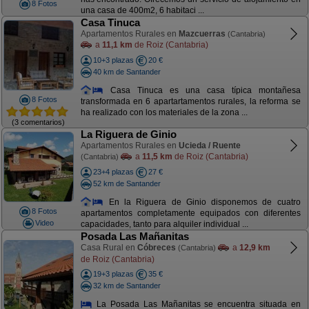
8 Fotos
una casa de 400m2, 6 habitaci ...
Casa Tinuca
Apartamentos Rurales en
Mazcuerras
(Cantabria)
a
11,1 km
de Roiz (Cantabria)
10+3 plazas
20 €
40 km de Santander
Casa Tinuca es una casa típica montañesa
8 Fotos
transformada en 6 apartartamentos rurales, la reforma se
ha realizado con los materiales de la zona ...
(3 comentarios)
La Riguera de Ginio
Apartamentos Rurales en
Ucieda / Ruente
a
11,5 km
de Roiz (Cantabria)
(Cantabria)
23+4 plazas
27 €
52 km de Santander
En la Riguera de Ginio disponemos de cuatro
8 Fotos
apartamentos completamente equipados con diferentes
Video
capacidades, tanto para alquiler individual ...
Posada Las Mañanitas
Casa Rural en
Cóbreces
a
12,9 km
(Cantabria)
de Roiz (Cantabria)
19+3 plazas
35 €
32 km de Santander
La Posada Las Mañanitas se encuentra situada en