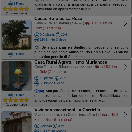
8 Fotos
totalmente y con una finca cerrada de piedra alrededor.
Convertida en apartamentos rurale ...
(1 comentario)
Casas Rurales La Roza
Casa Rural en
Panes
a
15,1 km
de
(Asturias)
Roiz (Cantabria)
6-8 plazas
20 €
120 km de Oviedo
Se encuentran en Buelles; un pequeño y tranquilo
pueblo de Asturias a orillas del río Cares-Deva. Su buena
8 Fotos
ubicación permite disfrutar tanto ...
Casa Rural Agroturismo Muriances
Casa Rural en
Ribadedeva
a
15,9 km
(Asturias)
de Roiz (Cantabria)
10 plazas
22 €
56 km de Oviedo
Antigua fábrica de harinas, a orillas del río Deva
8 Fotos
que desemboca a 1 km en el mar. Rehabilitada con
amplios espacios para mayor bienestar, e ...
(1 comentario)
Vivienda vacacional La Carriella
Vivienda turística en
Colombres
a
16,2
(Asturias)
km
de Roiz (Cantabria)
6 plazas
30 €
123 km de Oviedo