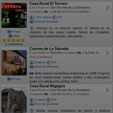
Casa Rural El Terrero
Casa Rural en
San Vicente de La Barquera
a
2,9 km
de Roiz (Cantabria)
(Cantabria)
2-20+1 plazas
12 €
55 km de Santander
Ubicado en un entorno natural. El Terrero es un
8 Fotos
conjunto de tres casas rurales, típicas de Cantabria,
Video
totalmente independientes, articuladas ...
(1 comentario)
Casona de La Salceda
Casa Rural en
Treceño
a
4,2 km
de
(Cantabria)
Roiz (Cantabria)
20 plazas
30 €
48 km de Santander
Bella casona montañesa restaurada en 1999. Dispone
de once habitaciones, nueve dobles y dos cuadruples,
8 Fotos
todas con calefacción central, baño ...
Casa Rural Migegos
Casa Rural en
San Vicente de La Barquera
a
5,1 km
de Roiz (Cantabria)
(Cantabria)
10 plazas
20 €
60 km de Santander
Bonita casona montañesa de piedra y madera