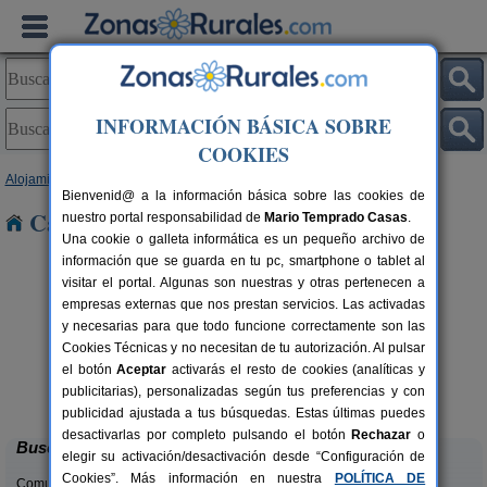
INFORMACIÓN BÁSICA SOBRE
COOKIES
Alojamientos
>
Cantabria
> Roiz
Bienvenid@ a la información básica sobre las cookies de
Casas Rurales cerca de Roiz
nuestro portal responsabilidad de
Mario Temprado Casas
.
Una cookie o galleta informática es un pequeño archivo de
información que se guarda en tu pc, smartphone o tablet al
visitar el portal. Algunas son nuestras y otras pertenecen a
empresas externas que nos prestan servicios. Las activadas
y necesarias para que todo funcione correctamente son las
Cookies Técnicas y no necesitan de tu autorización. Al pulsar
el botón
Aceptar
activarás el resto de cookies (analíticas y
Casa Rural Campoo
rs.
33+1 pers.
publicitarias), personalizadas según tus preferencias y con
 €
24 €
Naveda (Cantabria)
desde
publicidad ajustada a tus búsquedas. Estas últimas puedes
desactivarlas por completo pulsando el botón
Rechazar
o
Buscar
elegir su activación/desactivación desde “Configuración de
Cookies”. Más información en nuestra
POLÍTICA DE
Comunidades: