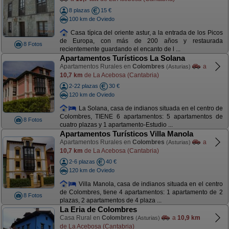
8 plazas
15 €
100 km de Oviedo
Casa típica del oriente astur, a la entrada de los Picos
de Europa, con más de 200 años y restaurada
8 Fotos
recientemente guardando el encanto de l ...
Apartamentos Turísticos La Solana
Apartamentos Rurales en
Colombres
a
(Asturias)
10,7 km
de La Acebosa (Cantabria)
2-22 plazas
30 €
120 km de Oviedo
La Solana, casa de indianos situada en el centro de
Colombres, TIENE 6 apartamentos: 5 apartamentos de
8 Fotos
cuatro plazas y 1 apartamento-Estudio ...
Apartamentos Turísticos Villa Manola
Apartamentos Rurales en
Colombres
a
(Asturias)
10,7 km
de La Acebosa (Cantabria)
2-6 plazas
40 €
120 km de Oviedo
Villa Manola, casa de indianos situada en el centro
de Colombres, tiene 4 apartamentos: 1 apartamento de 2
8 Fotos
plazas, 2 apartamentos de 4 plaza ...
La Eria de Colombres
Casa Rural en
Colombres
a
10,9 km
(Asturias)
de La Acebosa (Cantabria)