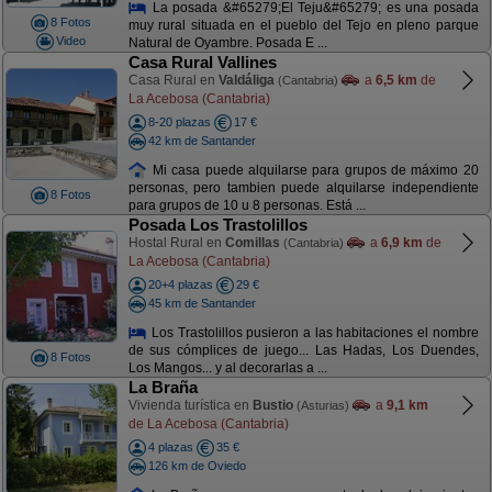
La posada &#65279;El Teju&#65279; es una posada
8 Fotos
muy rural situada en el pueblo del Tejo en pleno parque
Video
Natural de Oyambre. Posada E ...
Casa Rural Vallines
Casa Rural en
Valdáliga
a
6,5 km
de
(Cantabria)
La Acebosa (Cantabria)
8-20 plazas
17 €
42 km de Santander
Mi casa puede alquilarse para grupos de máximo 20
personas, pero tambien puede alquilarse independiente
8 Fotos
para grupos de 10 u 8 personas. Está ...
Posada Los Trastolillos
Hostal Rural en
Comillas
a
6,9 km
de
(Cantabria)
La Acebosa (Cantabria)
20+4 plazas
29 €
45 km de Santander
Los Trastolillos pusieron a las habitaciones el nombre
de sus cómplices de juego... Las Hadas, Los Duendes,
8 Fotos
Los Mangos... y al decorarlas a ...
La Braña
Vivienda turística en
Bustio
a
9,1 km
(Asturias)
de La Acebosa (Cantabria)
4 plazas
35 €
126 km de Oviedo