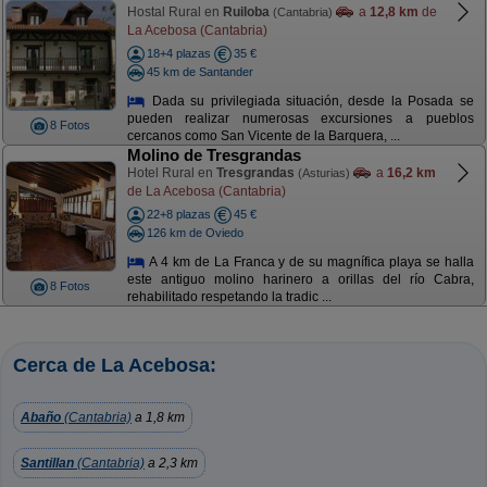
Hostal Rural en
Ruiloba
a
12,8 km
de
(Cantabria)
La Acebosa (Cantabria)
18+4 plazas
35 €
45 km de Santander
Dada su privilegiada situación, desde la Posada se
pueden realizar numerosas excursiones a pueblos
8 Fotos
cercanos como San Vicente de la Barquera, ...
Molino de Tresgrandas
Hotel Rural en
Tresgrandas
a
16,2 km
(Asturias)
de La Acebosa (Cantabria)
22+8 plazas
45 €
126 km de Oviedo
A 4 km de La Franca y de su magnífica playa se halla
este antiguo molino harinero a orillas del río Cabra,
8 Fotos
rehabilitado respetando la tradic ...
Cerca de La Acebosa:
Abaño
(Cantabria)
a 1,8 km
Santillan
(Cantabria)
a 2,3 km