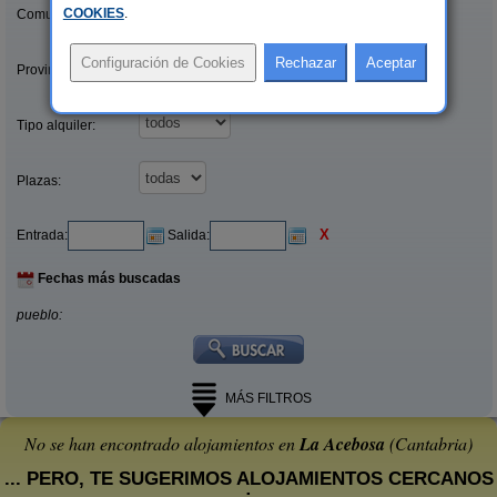
COOKIES
.
Comunidades:
Provincias/Islas:
Tipo alquiler:
Plazas:
X
Entrada:
Salida:
Fechas más buscadas
pueblo:
MÁS FILTROS
No se han encontrado alojamientos en
La Acebosa
(Cantabria)
... PERO, TE SUGERIMOS ALOJAMIENTOS CERCANOS
: