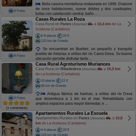
Bella casona montañesa restaurada en 1999. Dispone
de once habitaciones, nueve dobles y dos cuadruples,
8 Fotos
todas con calefacción central, baño ...
Casas Rurales La Roza
Casa Rural en
Panes
a
10,4 km
de La
(Asturias)
Acebosa (Cantabria)
6-8 plazas
20 €
120 km de Oviedo
Se encuentran en Buelles; un pequeño y tranquilo
pueblo de Asturias a orillas del río Cares-Deva. Su buena
8 Fotos
ubicación permite disfrutar tanto ...
Casa Rural Agroturismo Muriances
Casa Rural en
Ribadedeva
a
10,5 km
(Asturias)
de La Acebosa (Cantabria)
10 plazas
22 €
56 km de Oviedo
Antigua fábrica de harinas, a orillas del río Deva
8 Fotos
que desemboca a 1 km en el mar. Rehabilitada con
amplios espacios para mayor bienestar, e ...
(1 comentario)
Apartamentos Rurales La Escuela
Apartamentos Rurales en
Panes
a
10,6
(Asturias)
km
de La Acebosa (Cantabria)
4-6 plazas
20 €
120 km de Oviedo