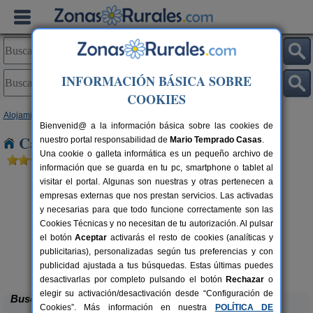
INFORMACIÓN BÁSICA SOBRE
COOKIES
Alojamientos
>
Cantabria
> La Acebosa
Bienvenid@ a la información básica sobre las cookies de
Casas Rurales cerca de La Acebosa
nuestro portal responsabilidad de
Mario Temprado Casas
.
Una cookie o galleta informática es un pequeño archivo de
información que se guarda en tu pc, smartphone o tablet al
visitar el portal. Algunas son nuestras y otras pertenecen a
empresas externas que nos prestan servicios. Las activadas
y necesarias para que todo funcione correctamente son las
Cookies Técnicas y no necesitan de tu autorización. Al pulsar
el botón
Aceptar
activarás el resto de cookies (analíticas y
publicitarias), personalizadas según tus preferencias y con
La Casa del Lago de Campoo
rs.
20+1 pers.
 €
25 €
publicidad ajustada a tus búsquedas. Estas últimas puedes
Orzales (Cantabria)
desde
desactivarlas por completo pulsando el botón
Rechazar
o
elegir su activación/desactivación desde “Configuración de
Buscar
Cookies”. Más información en nuestra
POLÍTICA DE