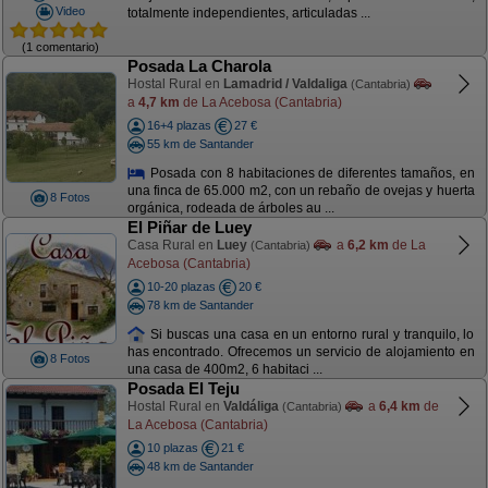
Video
totalmente independientes, articuladas ...
(1 comentario)
Posada La Charola
Hostal Rural en
Lamadrid / Valdaliga
(Cantabria)
a
4,7 km
de La Acebosa (Cantabria)
16+4 plazas
27 €
55 km de Santander
Posada con 8 habitaciones de diferentes tamaños, en
una finca de 65.000 m2, con un rebaño de ovejas y huerta
8 Fotos
orgánica, rodeada de árboles au ...
El Piñar de Luey
Casa Rural en
Luey
a
6,2 km
de La
(Cantabria)
Acebosa (Cantabria)
10-20 plazas
20 €
78 km de Santander
Si buscas una casa en un entorno rural y tranquilo, lo
has encontrado. Ofrecemos un servicio de alojamiento en
8 Fotos
una casa de 400m2, 6 habitaci ...
Posada El Teju
Hostal Rural en
Valdáliga
a
6,4 km
de
(Cantabria)
La Acebosa (Cantabria)
10 plazas
21 €
48 km de Santander