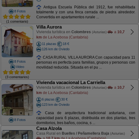
Antigua Escuela Pública del 1912, fue rehabilitada
8 Fotos
totalmente y con una finca cerrada de piedra alrededor.
Convertida en apartamentos rurale ...
(1 comentario)
Villa Aurora
Vivienda turística en
Colombres
a
10,7
(Asturias)
km
de La Acebosa (Cantabria)
11 plazas
18 €
126 km de Oviedo
CASA RURAL VILLA AURORA Con capacidad para 11
8 Fotos
personas es perfecta para familias, grupos y personas con
Video
movilidad reducida. Situada en el pu ...
(3 comentarios)
Vivienda vacacional La Carriella
Vivienda turística en
Colombres
a
10,7
(Asturias)
km
de La Acebosa (Cantabria)
6 plazas
30 €
123 km de Oviedo
Casa de arquitectura tradicional asturiana, con
capacidad para 6 plazas, distribuida en dos plantas, tres
8 Fotos
dormitorios, tres baños, cocina, s ...
Casa Alzola
Casa Rural en
Buelles / Peñamellera Baja
(Asturias)
a
10,7 km
de La Acebosa (Cantabria)