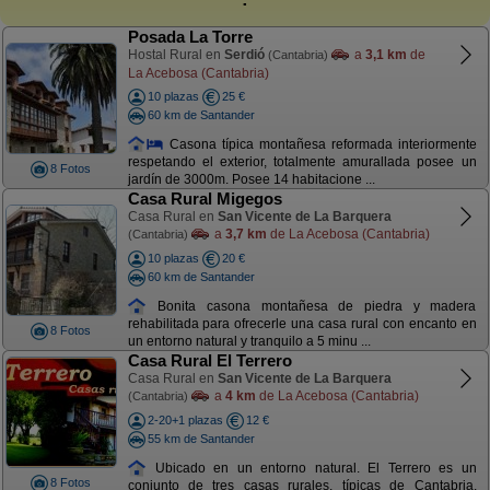
Posada La Torre
Hostal Rural en
Serdió
a
3,1 km
de
(Cantabria)
La Acebosa (Cantabria)
10 plazas
25 €
60 km de Santander
Casona típica montañesa reformada interiormente
respetando el exterior, totalmente amurallada posee un
8 Fotos
jardín de 3000m. Posee 14 habitacione ...
Casa Rural Migegos
Casa Rural en
San Vicente de La Barquera
a
3,7 km
de La Acebosa (Cantabria)
(Cantabria)
10 plazas
20 €
60 km de Santander
Bonita casona montañesa de piedra y madera
rehabilitada para ofrecerle una casa rural con encanto en
8 Fotos
un entorno natural y tranquilo a 5 minu ...
Casa Rural El Terrero
Casa Rural en
San Vicente de La Barquera
a
4 km
de La Acebosa (Cantabria)
(Cantabria)
2-20+1 plazas
12 €
55 km de Santander
Ubicado en un entorno natural. El Terrero es un
8 Fotos
conjunto de tres casas rurales, típicas de Cantabria,