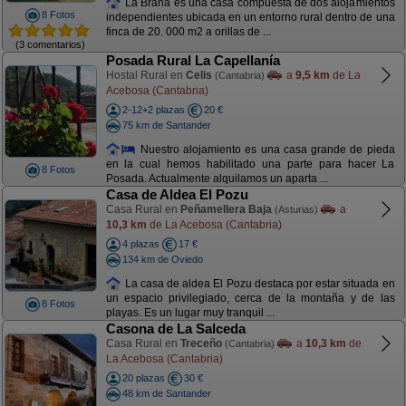
La Braña es una casa compuesta de dos alojamientos
8 Fotos
independientes ubicada en un entorno rural dentro de una
finca de 20. 000 m2 a orillas de ...
(3 comentarios)
Posada Rural La Capellanía
Hostal Rural en
Celis
a
9,5 km
de La
(Cantabria)
Acebosa (Cantabria)
2-12+2 plazas
20 €
75 km de Santander
Nuestro alojamiento es una casa grande de pieda
en la cual hemos habilitado una parte para hacer La
8 Fotos
Posada. Actualmente alquilamos un aparta ...
Casa de Aldea El Pozu
Casa Rural en
Peñamellera Baja
a
(Asturias)
10,3 km
de La Acebosa (Cantabria)
4 plazas
17 €
134 km de Oviedo
La casa de aldea El Pozu destaca por estar situada en
un espacio privilegiado, cerca de la montaña y de las
8 Fotos
playas. Es un lugar muy tranquil ...
Casona de La Salceda
Casa Rural en
Treceño
a
10,3 km
de
(Cantabria)
La Acebosa (Cantabria)
20 plazas
30 €
48 km de Santander