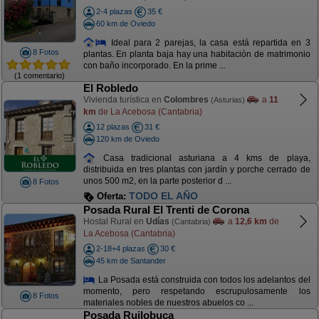
2-4 plazas
35 €
60 km de Oviedo
Ideal para 2 parejas, la casa está repartida en 3
8 Fotos
plantas. En planta baja hay una habitación de matrimonio
con baño incorporado. En la prime ...
(1 comentario)
El Robledo
Vivienda turística en
Colombres
a
11
(Asturias)
km
de La Acebosa (Cantabria)
12 plazas
31 €
120 km de Oviedo
Casa tradicional asturiana a 4 kms de playa,
distribuida en tres plantas con jardín y porche cerrado de
unos 500 m2, en la parte posterior d ...
8 Fotos
TODO EL AÑO
Oferta:
Posada Rural El Trenti de Corona
Hostal Rural en
Udías
a
12,6 km
de
(Cantabria)
La Acebosa (Cantabria)
2-18+4 plazas
30 €
45 km de Santander
La Posada está construida con todos los adelantos del
momento, pero respetando escrupulosamente los
8 Fotos
materiales nobles de nuestros abuelos co ...
Posada Ruilobuca