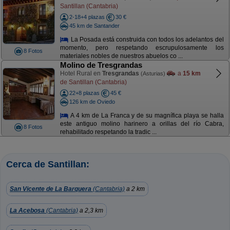
Santillan (Cantabria)
2-18+4 plazas
30 €
45 km de Santander
La Posada está construida con todos los adelantos del
momento, pero respetando escrupulosamente los
8 Fotos
materiales nobles de nuestros abuelos co ...
Molino de Tresgrandas
Hotel Rural en
Tresgrandas
a
15 km
(Asturias)
de Santillan (Cantabria)
22+8 plazas
45 €
126 km de Oviedo
A 4 km de La Franca y de su magnífica playa se halla
este antiguo molino harinero a orillas del río Cabra,
8 Fotos
rehabilitado respetando la tradic ...
Cerca de Santillan:
San Vicente de La Barquera
(Cantabria)
a 2 km
La Acebosa
(Cantabria)
a 2,3 km