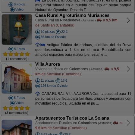
La posada &#65279;El Teju&#65279; es una posada
8 Fotos
muy rural situada en el pueblo del Tejo en pleno parque
Video
Natural de Oyambre. Posada E ...
Casa Rural Agroturismo Muriances
Casa Rural en
Ribadedeva
a
9,5 km
(Asturias)
de Santillan (Cantabria)
10 plazas
22 €
56 km de Oviedo
Antigua fábrica de harinas, a orillas del río Deva
8 Fotos
que desemboca a 1 km en el mar. Rehabilitada con
amplios espacios para mayor bienestar, e ...
(1 comentario)
Villa Aurora
Vivienda turística en
Colombres
a
9,5
(Asturias)
km
de Santillan (Cantabria)
11 plazas
18 €
126 km de Oviedo
CASA RURAL VILLA AURORA Con capacidad para 11
8 Fotos
personas es perfecta para familias, grupos y personas con
Video
movilidad reducida. Situada en el pu ...
(3 comentarios)
Apartamentos Turísticos La Solana
Apartamentos Rurales en
Colombres
a
(Asturias)
9,6 km
de Santillan (Cantabria)
2-22 plazas
30 €