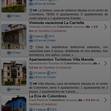
120 km de Oviedo
La Solana, casa de indianos situada en el centro de
Colombres, TIENE 6 apartamentos: 5 apartamentos de
8 Fotos
cuatro plazas y 1 apartamento-Estudio ...
Vivienda vacacional La Carriella
Vivienda turística en
Colombres
a
9,6
(Asturias)
km
de Santillan (Cantabria)
6 plazas
30 €
123 km de Oviedo
Casa de arquitectura tradicional asturiana, con
capacidad para 6 plazas, distribuida en dos plantas, tres
8 Fotos
dormitorios, tres baños, cocina, s ...
Apartamentos Turísticos Villa Manola
Apartamentos Rurales en
Colombres
a
(Asturias)
9,6 km
de Santillan (Cantabria)
2-6 plazas
40 €
120 km de Oviedo
Villa Manola, casa de indianos situada en el centro
de Colombres, tiene 4 apartamentos: 1 apartamento de 2
8 Fotos
plazas, 2 apartamentos de 4 plaza ...
La Eria de Colombres
Casa Rural en
Colombres
a
9,8 km
de
(Asturias)
Santillan (Cantabria)
2-4 plazas
35 €