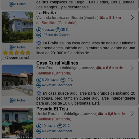
de sus cómplices de juego... Las Hadas, Los Duendes,
8 Fotos
Los Mangos... y al decorarlas a ...
La Braña
Vivienda turística en
Bustio
a
8,1 km
(Asturias)
de Santillan (Cantabria)
4 plazas
35 €
126 km de Oviedo
La Braña es una casa compuesta de dos alojamientos
8 Fotos
independientes ubicada en un entorno rural dentro de una
finca de 20. 000 m2 a orillas de ...
(3 comentarios)
Casa Rural Vallines
Casa Rural en
Valdáliga
a
8,6 km
de
(Cantabria)
Santillan (Cantabria)
8-20 plazas
17 €
42 km de Santander
Mi casa puede alquilarse para grupos de máximo 20
personas, pero tambien puede alquilarse independiente
8 Fotos
para grupos de 10 u 8 personas. Está ...
Posada El Teju
Hostal Rural en
Valdáliga
a
8,6 km
de
(Cantabria)
Santillan (Cantabria)
10 plazas
21 €
48 km de Santander