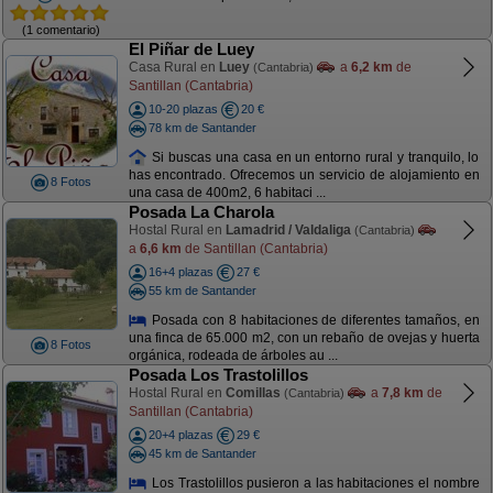
(1 comentario)
El Piñar de Luey
Casa Rural en
Luey
a
6,2 km
de
(Cantabria)
Santillan (Cantabria)
10-20 plazas
20 €
78 km de Santander
Si buscas una casa en un entorno rural y tranquilo, lo
has encontrado. Ofrecemos un servicio de alojamiento en
8 Fotos
una casa de 400m2, 6 habitaci ...
Posada La Charola
Hostal Rural en
Lamadrid / Valdaliga
(Cantabria)
a
6,6 km
de Santillan (Cantabria)
16+4 plazas
27 €
55 km de Santander
Posada con 8 habitaciones de diferentes tamaños, en
una finca de 65.000 m2, con un rebaño de ovejas y huerta
8 Fotos
orgánica, rodeada de árboles au ...
Posada Los Trastolillos
Hostal Rural en
Comillas
a
7,8 km
de
(Cantabria)
Santillan (Cantabria)
20+4 plazas
29 €
45 km de Santander
Los Trastolillos pusieron a las habitaciones el nombre