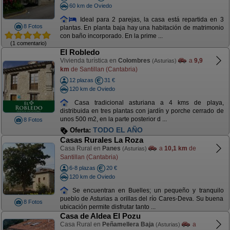
60 km de Oviedo
Ideal para 2 parejas, la casa está repartida en 3
8 Fotos
plantas. En planta baja hay una habitación de matrimonio
con baño incorporado. En la prime ...
(1 comentario)
El Robledo
Vivienda turística en
Colombres
a
9,9
(Asturias)
km
de Santillan (Cantabria)
12 plazas
31 €
120 km de Oviedo
Casa tradicional asturiana a 4 kms de playa,
distribuida en tres plantas con jardín y porche cerrado de
unos 500 m2, en la parte posterior d ...
8 Fotos
TODO EL AÑO
Oferta:
Casas Rurales La Roza
Casa Rural en
Panes
a
10,1 km
de
(Asturias)
Santillan (Cantabria)
6-8 plazas
20 €
120 km de Oviedo
Se encuentran en Buelles; un pequeño y tranquilo
pueblo de Asturias a orillas del río Cares-Deva. Su buena
8 Fotos
ubicación permite disfrutar tanto ...
Casa de Aldea El Pozu
Casa Rural en
Peñamellera Baja
a
(Asturias)