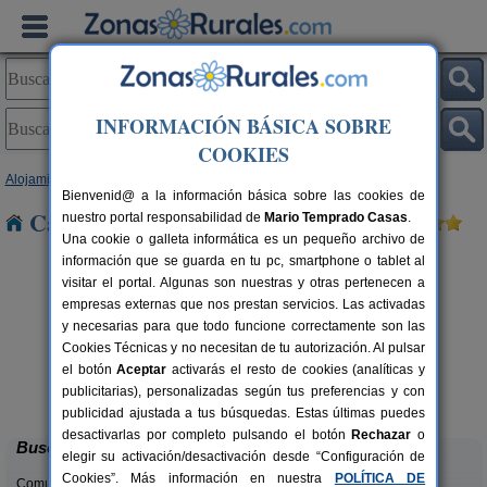
INFORMACIÓN BÁSICA SOBRE
COOKIES
Alojamientos
>
Cantabria
> Santillan
Bienvenid@ a la información básica sobre las cookies de
Casas Rurales cerca de Santillan
nuestro portal responsabilidad de
Mario Temprado Casas
.
Una cookie o galleta informática es un pequeño archivo de
información que se guarda en tu pc, smartphone o tablet al
visitar el portal. Algunas son nuestras y otras pertenecen a
empresas externas que nos prestan servicios. Las activadas
y necesarias para que todo funcione correctamente son las
Cookies Técnicas y no necesitan de tu autorización. Al pulsar
el botón
Aceptar
activarás el resto de cookies (analíticas y
La Casa del Lago de Campoo
rs.
20+1 pers.
publicitarias), personalizadas según tus preferencias y con
 €
25 €
Orzales (Cantabria)
desde
publicidad ajustada a tus búsquedas. Estas últimas puedes
desactivarlas por completo pulsando el botón
Rechazar
o
Buscar
elegir su activación/desactivación desde “Configuración de
Cookies”. Más información en nuestra
POLÍTICA DE
Comunidades: