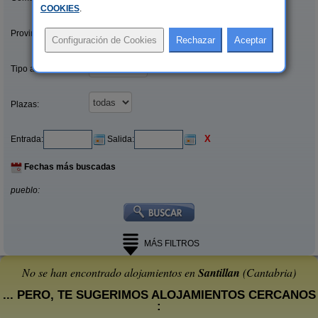
COOKIES
.
Provincias/Islas:
Tipo alquiler:
Plazas:
X
Entrada:
Salida:
Fechas más buscadas
pueblo:
MÁS FILTROS
No se han encontrado alojamientos en
Santillan
(Cantabria)
... PERO, TE SUGERIMOS ALOJAMIENTOS CERCANOS
: