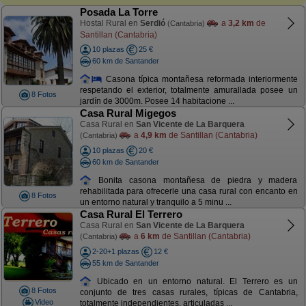
Posada La Torre
Hostal Rural en
Serdió
a
3,2 km
de
(Cantabria)
Santillan (Cantabria)
10 plazas
25 €
60 km de Santander
Casona típica montañesa reformada interiormente
respetando el exterior, totalmente amurallada posee un
8 Fotos
jardín de 3000m. Posee 14 habitacione ...
Casa Rural Migegos
Casa Rural en
San Vicente de La Barquera
a
4,9 km
de Santillan (Cantabria)
(Cantabria)
10 plazas
20 €
60 km de Santander
Bonita casona montañesa de piedra y madera
rehabilitada para ofrecerle una casa rural con encanto en
8 Fotos
un entorno natural y tranquilo a 5 minu ...
Casa Rural El Terrero
Casa Rural en
San Vicente de La Barquera
a
6 km
de Santillan (Cantabria)
(Cantabria)
2-20+1 plazas
12 €
55 km de Santander
Ubicado en un entorno natural. El Terrero es un
8 Fotos
conjunto de tres casas rurales, típicas de Cantabria,
Video
totalmente independientes, articuladas ...