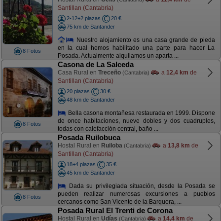
Santillan (Cantabria)
2-12+2 plazas
20 €
75 km de Santander
Nuestro alojamiento es una casa grande de pieda
en la cual hemos habilitado una parte para hacer La
8 Fotos
Posada. Actualmente alquilamos un aparta ...
Casona de La Salceda
Casa Rural en
Treceño
a
12,4 km
de
(Cantabria)
Santillan (Cantabria)
20 plazas
30 €
48 km de Santander
Bella casona montañesa restaurada en 1999. Dispone
de once habitaciones, nueve dobles y dos cuadruples,
8 Fotos
todas con calefacción central, baño ...
Posada Ruilobuca
Hostal Rural en
Ruiloba
a
13,8 km
de
(Cantabria)
Santillan (Cantabria)
18+4 plazas
35 €
45 km de Santander
Dada su privilegiada situación, desde la Posada se
pueden realizar numerosas excursiones a pueblos
8 Fotos
cercanos como San Vicente de la Barquera, ...
Posada Rural El Trenti de Corona
Hostal Rural en
Udías
a
14,4 km
de
(Cantabria)