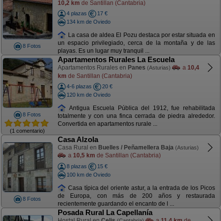
10,2 km
de Santillan (Cantabria)
4 plazas
17 €
134 km de Oviedo
La casa de aldea El Pozu destaca por estar situada en
un espacio privilegiado, cerca de la montaña y de las
8 Fotos
playas. Es un lugar muy tranquil ...
Apartamentos Rurales La Escuela
Apartamentos Rurales en
Panes
a
10,4
(Asturias)
km
de Santillan (Cantabria)
4-6 plazas
20 €
120 km de Oviedo
Antigua Escuela Pública del 1912, fue rehabilitada
8 Fotos
totalmente y con una finca cerrada de piedra alrededor.
Convertida en apartamentos rurale ...
(1 comentario)
Casa Alzola
Casa Rural en
Buelles / Peñamellera Baja
(Asturias)
a
10,5 km
de Santillan (Cantabria)
8 plazas
15 €
100 km de Oviedo
Casa típica del oriente astur, a la entrada de los Picos
de Europa, con más de 200 años y restaurada
8 Fotos
recientemente guardando el encanto de l ...
Posada Rural La Capellanía
Hostal Rural en
Celis
a
11,4 km
de
(Cantabria)