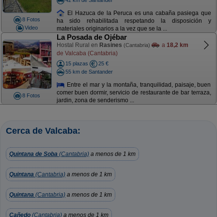
El Hazuca de la Peruca es una cabaña pasiega que
8 Fotos
ha sido rehabilitada respetando la disposición y
Video
materiales originarios a la vez que se la ...
La Posada de Ojébar
Hostal Rural en
Rasines
a
18,2 km
(Cantabria)
de Valcaba (Cantabria)
15 plazas
25 €
55 km de Santander
Entre el mar y la montaña, tranquilidad, paisaje, buen
comer buen dormir, servicio de restaurante de bar terraza,
8 Fotos
jardin, zona de senderismo ...
Cerca de Valcaba:
Quintana de Soba
(Cantabria)
a menos de 1 km
Quintana
(Cantabria)
a menos de 1 km
Quintana
(Cantabria)
a menos de 1 km
Cañedo
(Cantabria)
a menos de 1 km