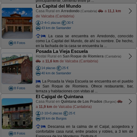
principalmente, cemento entre pl ...
La Capital del Mundo
Casa Rural en
Arredondo
a
11,1 km
(Cantabria)
de Valcaba (Cantabria)
2-4+1 plazas
30 €
43 km de Santander
La casa se encuentra en Arredondo, conocido
como La Capital del Mundo, de ahí su nombre. De hecho,
8 Fotos
en la fachada de la casa se encuentra la ...
Posada La Vieja Escuela
Hostal Rural en
San Roque de Riomiera
(Cantabria)
a
11,6 km
de Valcaba (Cantabria)
14 plazas
25 €
40 km de Santander
La Posada la Vieja Escuela se encuentra en el pueblo
de San Roque de Riomiera. Ofrece restaurante, bar,
8 Fotos
terraza y habitaciones con vistas al ...
El Cajigal de Quintana
Casa Rural en
Quintana de Los Prados
(Burgos)
a
11,9 km
de Valcaba (Cantabria)
2-10+5 plazas
25 €
98 km de Burgos
Descansa en la calma de el Caijal, acogedora y
confortable casa rural, entre prados y robles, a 3 km de
8 Fotos
Espinosa de los Monteros. Disfruta d ...