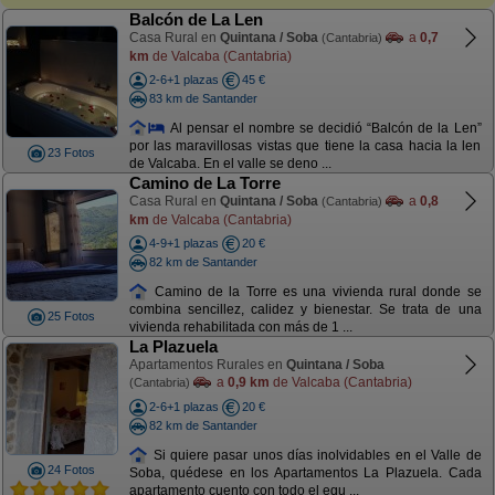
Balcón de La Len
Casa Rural en
Quintana / Soba
a
0,7
(Cantabria)
km
de Valcaba (Cantabria)
2-6+1 plazas
45 €
83 km de Santander
Al pensar el nombre se decidió “Balcón de la Len”
por las maravillosas vistas que tiene la casa hacia la len
23 Fotos
de Valcaba. En el valle se deno ...
Camino de La Torre
Casa Rural en
Quintana / Soba
a
0,8
(Cantabria)
km
de Valcaba (Cantabria)
4-9+1 plazas
20 €
82 km de Santander
Camino de la Torre es una vivienda rural donde se
combina sencillez, calidez y bienestar. Se trata de una
25 Fotos
vivienda rehabilitada con más de 1 ...
La Plazuela
Apartamentos Rurales en
Quintana / Soba
a
0,9 km
de Valcaba (Cantabria)
(Cantabria)
2-6+1 plazas
20 €
82 km de Santander
Si quiere pasar unos días inolvidables en el Valle de
24 Fotos
Soba, quédese en los Apartamentos La Plazuela. Cada
apartamento cuento con todo el equ ...