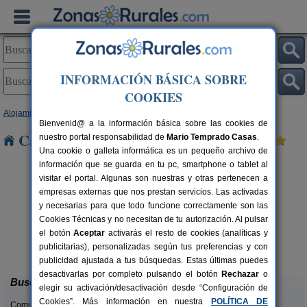
INFORMACIÓN BÁSICA SOBRE
COOKIES
Alojamientos
>
Cantabria
> Valcaba
Bienvenid@ a la información básica sobre las cookies de
Casas Rurales cerca de Valcaba
nuestro portal responsabilidad de
Mario Temprado Casas
.
Una cookie o galleta informática es un pequeño archivo de
información que se guarda en tu pc, smartphone o tablet al
visitar el portal. Algunas son nuestras y otras pertenecen a
empresas externas que nos prestan servicios. Las activadas
y necesarias para que todo funcione correctamente son las
Cookies Técnicas y no necesitan de tu autorización. Al pulsar
el botón
Aceptar
activarás el resto de cookies (analíticas y
La Casa del Lago de Campoo
rs.
20+1 pers.
publicitarias), personalizadas según tus preferencias y con
 €
25 €
Orzales (Cantabria)
desde
publicidad ajustada a tus búsquedas. Estas últimas puedes
desactivarlas por completo pulsando el botón
Rechazar
o
Buscar
elegir su activación/desactivación desde “Configuración de
Cookies”. Más información en nuestra
POLÍTICA DE
Comunidades: