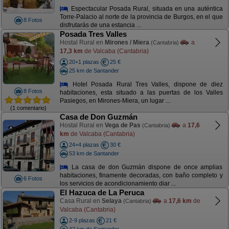
Espectacular Posada Rural, situada en una auténtica
Torre-Palacio al norte de la provincia de Burgos, en el que
8 Fotos
disfrutarás de una estancia ...
Posada Tres Valles
Hostal Rural en
Mirones / Miera
a
(Cantabria)
17,3 km
de Valcaba (Cantabria)
20+1 plazas
25 €
25 km de Santander
Hotel Posada Rural Tres Valles, dispone de diez
8 Fotos
habitaciones, esta situado a las puertas de los Valles
Pasiegos, en Mirones-Miera, un lugar ...
(1 comentario)
Casa de Don Guzmán
Hostal Rural en
Vega de Pas
a
17,6
(Cantabria)
km
de Valcaba (Cantabria)
24+4 plazas
30 €
53 km de Santander
La casa de don Guzmán dispone de once amplias
habitaciones, finamente decoradas, con baño completo y
6 Fotos
los servicios de acondicionamiento diar ...
El Hazuca de La Peruca
Casa Rural en
Selaya
a
17,6 km
de
(Cantabria)
Valcaba (Cantabria)
2-9 plazas
21 €
42 km de Santander