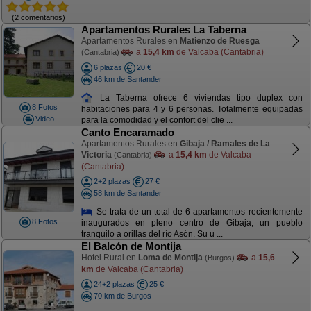
(2 comentarios)
Apartamentos Rurales La Taberna
Apartamentos Rurales en
Matienzo de Ruesga
a
15,4 km
de Valcaba (Cantabria)
(Cantabria)
6 plazas
20 €
46 km de Santander
La Taberna ofrece 6 viviendas tipo duplex con
8 Fotos
habitaciones para 4 y 6 personas. Totalmente equipadas
Video
para la comodidad y el confort del clie ...
Canto Encaramado
Apartamentos Rurales en
Gibaja / Ramales de La
Victoria
a
15,4 km
de Valcaba
(Cantabria)
(Cantabria)
2+2 plazas
27 €
58 km de Santander
Se trata de un total de 6 apartamentos recientemente
8 Fotos
inaugurados en pleno centro de Gibaja, un pueblo
tranquilo a orillas del río Asón. Su u ...
El Balcón de Montija
Hotel Rural en
Loma de Montija
a
15,6
(Burgos)
km
de Valcaba (Cantabria)
24+2 plazas
25 €
70 km de Burgos