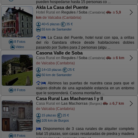
pueden hospedarse hasta 15 personas co ...
Akla La Casa del Puente
Hotel Rural en
Regules / Soba
a
5,9
(Cantabria)
km
de Valcaba (Cantabria)
40+5 plazas
35 €
55 km de Santander
La Casa del Puente, hotel rural con spa, a orillas
8 Fotos
del río Gandara ofrece desde habitaciones dobles
Video
pasando por Suites para 2 personas (algu ...
Casona Valle de Soba
Casa Rural en
Regules / Soba
a
6 km
(Cantabria)
de Valcaba (Cantabria)
14+10 plazas
25 €
50 km de Santander
Abrimos las puertas de nuestra casa para que el
viajero disfrute de una agradable estancia en un entorno
8 Fotos
que le sorprenderá. Casona montañes ...
Casa Rural Las Machorras I y II
Casa Rural en
Las Machorras
a
6,7 km
(Burgos)
de Valcaba (Cantabria)
15 plazas
25 €
105 km de Burgos
Disponemos de 3 casa rurales de alquiler completo
total 15 plazas, son casas resaturadas de piedra y madera
8 Fotos