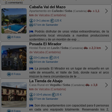
(1 comentario)
Cabaña Val del Mazo
Apartamento en
Cañedo / Soba
a
1,1
(Cantabria)
km
de Valcaba (Cantabria)
2-3+1 plazas
125 €
57 km de Santander
Podrás disfrutar de unas vistas extraordinarias, de la
gastronomía local vinculada a nuestras producciones
8 Fotos
sostenibles y de un montón de exp ...
Posada El Mirador
Hostal Rural en
Lavín / Soba
a
2,3 km
(Cantabria)
de Valcaba (Cantabria)
10+1 plazas
25 €
54 km de Santander
La posada El Mirador es un lugar de ensueño en un
valle de ensueño, el Valle de Sob, donde nace el arco
8 Fotos
iris(con la mera circunstancia de te ...
La Tienda de Abajo
Casa Rural en
Veguilla / Soba
a
3,8
(Cantabria)
km
de Valcaba (Cantabria)
2-10+5 plazas
25 €
77 km de Santander
Son dos apartamentos con capacidad para 6 personas
en cada uno equipado totalmente. Reservando los 2,
8 Fotos