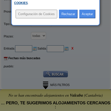
COOKIES
.
Provincias/Islas:
Tipo alquiler:
Plazas:
X
Entrada:
Salida:
Fechas más buscadas
pueblo:
MÁS FILTROS
No se han encontrado alojamientos en
Valcaba
(Cantabria)
... PERO, TE SUGERIMOS ALOJAMIENTOS CERCANOS
: