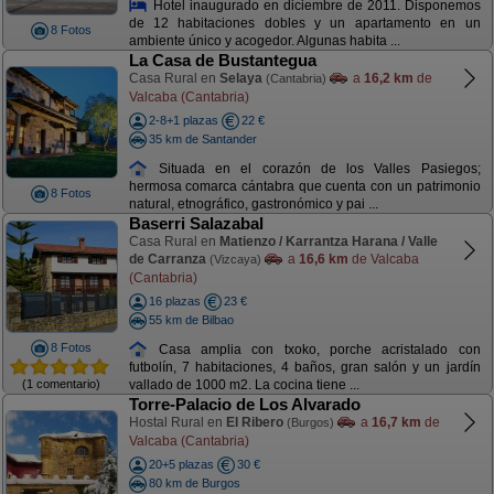
Hotel inaugurado en diciembre de 2011. Disponemos
de 12 habitaciones dobles y un apartamento en un
8 Fotos
ambiente único y acogedor. Algunas habita ...
La Casa de Bustantegua
Casa Rural en
Selaya
a
16,2 km
de
(Cantabria)
Valcaba (Cantabria)
2-8+1 plazas
22 €
35 km de Santander
Situada en el corazón de los Valles Pasiegos;
hermosa comarca cántabra que cuenta con un patrimonio
8 Fotos
natural, etnográfico, gastronómico y pai ...
Baserri Salazabal
Casa Rural en
Matienzo / Karrantza Harana / Valle
de Carranza
a
16,6 km
de Valcaba
(Vizcaya)
(Cantabria)
16 plazas
23 €
55 km de Bilbao
8 Fotos
Casa amplia con txoko, porche acristalado con
futbolín, 7 habitaciones, 4 baños, gran salón y un jardín
(1 comentario)
vallado de 1000 m2. La cocina tiene ...
Torre-Palacio de Los Alvarado
Hostal Rural en
El Ribero
a
16,7 km
de
(Burgos)
Valcaba (Cantabria)
20+5 plazas
30 €
80 km de Burgos