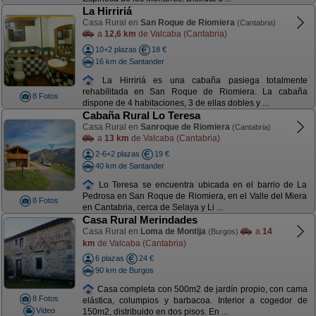
La Hirririá
Casa Rural en
San Roque de Riomiera
(Cantabria)
a
12,6 km
de Valcaba (Cantabria)
10+2 plazas
18 €
16 km de Santander
La Hirririá es una cabaña pasiega totalmente
rehabilitada en San Roque de Riomiera. La cabaña
8 Fotos
dispone de 4 habitaciones, 3 de ellas dobles y ...
Cabaña Rural Lo Teresa
Casa Rural en
Sanroque de Riomiera
(Cantabria)
a
13 km
de Valcaba (Cantabria)
2-6+2 plazas
19 €
40 km de Santander
Lo Teresa se encuentra ubicada en el barrio de La
Pedrosa en San Roque de Riomiera, en el Valle del Miera
8 Fotos
en Cantabria, cerca de Selaya y Li ...
Casa Rural Merindades
Casa Rural en
Loma de Montija
a
14
(Burgos)
km
de Valcaba (Cantabria)
6 plazas
24 €
90 km de Burgos
Casa completa con 500m2 de jardín propio, con cama
8 Fotos
elástica, columpios y barbacoa. Interior a cogedor de
Video
150m2, distribuido en dos pisos. En ...