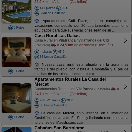
22,9 km
de Adzaneta (Castellón)
4+1 plazas
25 €
5 km de Castellón
Apartamentos Golf Place, es un complejo de
vacaciones compuesto por 20 apartamentos totalmente
8 Fotos
equipados para que sus vacaciones sean de su ...
Casa Rural Las Dalias
Casa Rural en
Vilafranca / Villafranca del Cid
a
24,5 km
de Adzaneta (Castellón)
(Castellón)
4 plazas
45 €
85 km de Castellón
Nuestra casa rural esta situada en la zona más
tranquila del pueblo, con vistas a la montaña y al pie de
8 Fotos
muchas de las rutas de senderismo q ...
Apartamentos Rurales La Casa del
Mercat
Apartamentos Rurales en
Vilafranca
a
(Castellón)
24,7 km
de Adzaneta (Castellón)
2-18+2 plazas
20 €
85 km de Castellón
La casa del Mercat, en Vilafranca, en el interior de
7 Fotos
Castellón, comarca de Els Ports y lindando con la comarca
turolense del Maestrazgo, cue ...
Cabañas San Bartolomé