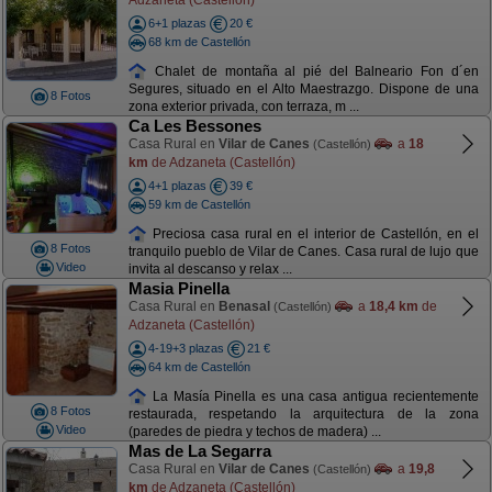
6+1 plazas
20 €
68 km de Castellón
Chalet de montaña al pié del Balneario Fon d´en
Segures, situado en el Alto Maestrazgo. Dispone de una
8 Fotos
zona exterior privada, con terraza, m ...
Ca Les Bessones
Casa Rural en
Vilar de Canes
a
18
(Castellón)
km
de Adzaneta (Castellón)
4+1 plazas
39 €
59 km de Castellón
Preciosa casa rural en el interior de Castellón, en el
8 Fotos
tranquilo pueblo de Vilar de Canes. Casa rural de lujo que
Video
invita al descanso y relax ...
Masia Pinella
Casa Rural en
Benasal
a
18,4 km
de
(Castellón)
Adzaneta (Castellón)
4-19+3 plazas
21 €
64 km de Castellón
La Masía Pinella es una casa antigua recientemente
8 Fotos
restaurada, respetando la arquitectura de la zona
Video
(paredes de piedra y techos de madera) ...
Mas de La Segarra
Casa Rural en
Vilar de Canes
a
19,8
(Castellón)
km
de Adzaneta (Castellón)