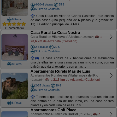
4-10+2 plazas
25 €
55 km de Castellón
Casa Rural en Vilar de Canes Castellón, que consta
8 Fotos
de dos casas (una pequeña de 6 plazas y la grande de
12). La edificio principal de la Mas ...
(1 comentario)
Casa Rural La Cosa Nostra
Casa Rural en
Vilanova d´Alcolea
a
(Castellón)
20,6 km
de Adzaneta (Castellón)
2-6 plazas
20 €
35 km de Castellón
La casa consta de 2 habitaciones de matrimonio
una de ellas tiene una cama para un niño o cuna, con un
8 Fotos
balcón que da al exterior y con un as ...
Apartaments Rurals Mas de Luis
Apartamentos Rurales en
Villahermosa del Río
a
21,3 km
de Adzaneta (Castellón)
(Castellón)
2-15 plazas
19 €
60 km de Castellón
Tenemos que destacar que nuestros apartamentos se
encuentran en lo alto de una loma, es una casa de tres
8 Fotos
plantas y en cada una de ellas un s ...
Apartamentos Golf Place
Apartamentos Rurales en
Borriol
a
(Castellón)