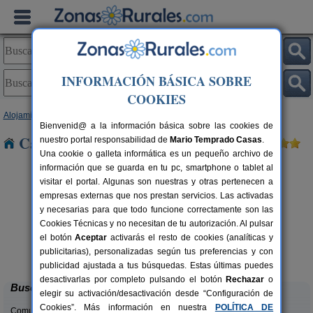
INFORMACIÓN BÁSICA SOBRE
COOKIES
Alojamientos
>
Comunidad Valenciana
>
Castellón
> Adzaneta
Bienvenid@ a la información básica sobre las cookies de
Casas Rurales cerca de Adzaneta
nuestro portal responsabilidad de
Mario Temprado Casas
.
Una cookie o galleta informática es un pequeño archivo de
información que se guarda en tu pc, smartphone o tablet al
visitar el portal. Algunas son nuestras y otras pertenecen a
empresas externas que nos prestan servicios. Las activadas
y necesarias para que todo funcione correctamente son las
Cookies Técnicas y no necesitan de tu autorización. Al pulsar
rs.
el botón
Aceptar
activarás el resto de cookies (analíticas y
 €
Casa Rural La Señora
5 pers.
publicitarias), personalizadas según tus preferencias y con
12 €
Veo (Castellón)
desde
publicidad ajustada a tus búsquedas. Estas últimas puedes
desactivarlas por completo pulsando el botón
Rechazar
o
Buscar
elegir su activación/desactivación desde “Configuración de
Cookies”. Más información en nuestra
POLÍTICA DE
Comunidades: