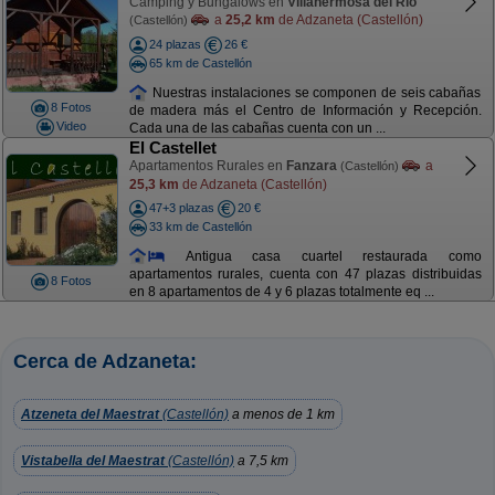
Camping y Bungalows en
Villahermosa del Río
a
25,2 km
de Adzaneta (Castellón)
(Castellón)
24 plazas
26 €
65 km de Castellón
Nuestras instalaciones se componen de seis cabañas
8 Fotos
de madera más el Centro de Información y Recepción.
Video
Cada una de las cabañas cuenta con un ...
El Castellet
Apartamentos Rurales en
Fanzara
a
(Castellón)
25,3 km
de Adzaneta (Castellón)
47+3 plazas
20 €
33 km de Castellón
Antigua casa cuartel restaurada como
apartamentos rurales, cuenta con 47 plazas distribuidas
8 Fotos
en 8 apartamentos de 4 y 6 plazas totalmente eq ...
Cerca de Adzaneta:
Atzeneta del Maestrat
(Castellón)
a menos de 1 km
Vistabella del Maestrat
(Castellón)
a 7,5 km