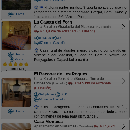
4 alojamientos rurales, 3 apartamentos de uso no
compartido de diferente capacidad: Gregal, Garbi, Xaloc y
8 Fotos
1 casa rural de 2**L´Arc de Polo, ...
La Caseta del Forn
Casa Rural en
Vistabella del Maestrat
(Castellón)
a
13,8 km
de Adzaneta (Castellón)
6 plazas
30 €
67 km de Castellón
Casa rural de alquiler íntegro y uso no compartido en
8 Fotos
Vistabella del Maestrat, al lado del Parque Natural de
Video
Penyagolosa. Capacidad para 6 p ...
(1 comentario)
El Raconet de Les Roques
Casa Rural en
Torre d´en Besora / Torre de
Embesora
a
14,5 km
de Adzaneta
(Castellón)
(Castellón)
3+1 plazas
50 €
51 km de Castellón
Casita acogedora, donde encontramos un salón,
8 Fotos
comedor y cocina completamente equipado, todo abierto
con chimenea de leña para disfrutar de u ...
Casa Montesa
Apartamento en
Vilafames
a
14,9 km
(Castellón)