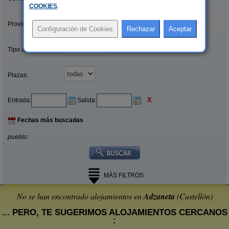
COOKIES
.
Provincias/Islas:
Tipo alquiler:
Plazas:
X
Entrada:
Salida:
Fechas más buscadas
pueblo:
MÁS FILTROS
No se han encontrado alojamientos en
Adzaneta
(Castellón)
... PERO, TE SUGERIMOS ALOJAMIENTOS CERCANOS
: