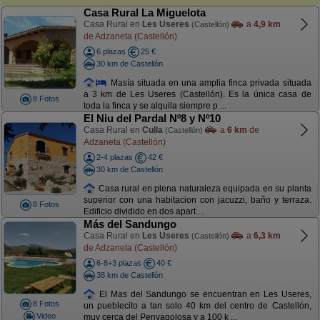
Casa Rural La Miguelota
Casa Rural en
Les Useres
a
4,9 km
(Castellón)
de Adzaneta (Castellón)
6 plazas
25 €
30 km de Castellón
Masía situada en una amplia finca privada situada
a 3 km de Les Useres (Castellón). Es la única casa de
8 Fotos
toda la finca y se alquila siempre p ...
El Niu del Pardal Nº8 y Nº10
Casa Rural en
Culla
a
6 km
de
(Castellón)
Adzaneta (Castellón)
2-4 plazas
42 €
30 km de Castellón
Casa rural en plena naturaleza equipada en su planta
superior con una habitacion con jacuzzi, baño y terraza.
8 Fotos
Edificio dividido en dos apart ...
Más del Sandungo
Casa Rural en
Les Useres
a
6,3 km
(Castellón)
de Adzaneta (Castellón)
6-8+3 plazas
40 €
38 km de Castellón
El Mas del Sandungo se encuentran en Les Useres,
8 Fotos
un pueblecito a tan solo 40 km del centro de Castellón,
Video
muy cerca del Penyagolosa y a 100 k ...