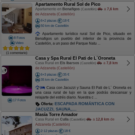
Apartamento Rural Sol de Pico
Apartamento en
Benafigos
a
7,6 km
(Castellón)
de Adzaneta (Castellón)
6+2 plazas
18 €
50 km de Castellón
Apartamento turístico rural Sol de Pico, situado en
8 Fotos
Benafigos un pueblo del interior de la provincia de
Video
Castellón, a un paso del Parque Natu ...
(1 comentario)
Casa y Spa Rural El Pati de L´Oroneta
Casa Rural en
Els Ibarsos
a
7,8 km
(Castellón)
de Adzaneta (Castellón)
6+3 plazas
35 €
35 km de Castellón
Casa con Jacuzzi y Sauna El Pati de L´ Oroneta es
una casa rural de lujo en la que podrás descansar y
relajarte del estrés diario. Nuestra c ...
17 Fotos
ESCAPADA ROMÁNTICA CON
Oferta:
JACUZZI, SAUNA,....
Masía Torre Amador
Casa Rural en
Culla
a
12,8 km
de
(Castellón)
Adzaneta (Castellón)
2-12 plazas
18 €