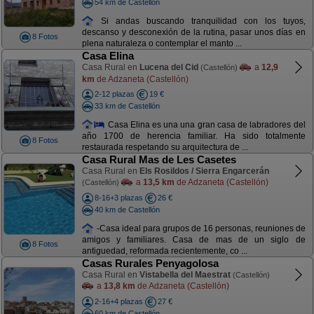
54 km de Castellón
Si andas buscando tranquilidad con los tuyos,
descanso y desconexión de la rutina, pasar unos días en
8 Fotos
plena naturaleza o contemplar el manto ...
Casa Elina
Casa Rural en
Lucena del Cid
a
12,9
(Castellón)
km
de Adzaneta (Castellón)
2-12 plazas
19 €
33 km de Castellón
Casa Elina es una una gran casa de labradores del
año 1700 de herencia familiar. Ha sido totalmente
8 Fotos
restaurada respetando su arquitectura de ...
Casa Rural Mas de Les Casetes
Casa Rural en
Els Rosildos / Sierra Engarcerán
a
13,5 km
de Adzaneta (Castellón)
(Castellón)
8-16+3 plazas
26 €
40 km de Castellón
-Casa ideal para grupos de 16 personas, reuniones de
amigos y familiares. Casa de mas de un siglo de
8 Fotos
antiguedad, reformada recientemente, co ...
Casas Rurales Penyagolosa
Casa Rural en
Vistabella del Maestrat
(Castellón)
a
13,8 km
de Adzaneta (Castellón)
2-16+4 plazas
27 €
60 km de Castellón