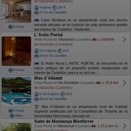
de Adzaneta (Castellón)
4 plazas
100 €
27 km de Castellón
Casa Montesa es un alojamiento rural con mucho
encanto ubicado en el corazón de este pintoresco pueblo
8 Fotos
del interior de Castellón: Vilafamés. ...
L´Antic Portal
Hotel Rural en
Vilafames
a
14,9 km
(Castellón)
de Adzaneta (Castellón)
22+4 plazas
43 €
24 km de Castellón
El Hotel Rural L´ANTIC PORTAL se encuentra en el
casco antiguo de un pequeño pueblo inexplorado del
8 Fotos
interior de Castellón, pero a su vez cer ...
Mas d´Albalat
Casa Rural en
Els Rosildos
a
15,3 km
(Castellón)
de Adzaneta (Castellón)
6-10+2 plazas
35 €
45 km de Castellón
Mas d´Albalat es un alojamiento rural de Calidad
8 Fotos
Superior certificado por la Conselleria de Turismo de la
Video
Generalitat Valenciana, ubicado en ...
Xalet de Montanya Monferrer
Casa Rural en
Benassal
a
17,1 km
de
(Castellón)
Adzaneta (Castellón)