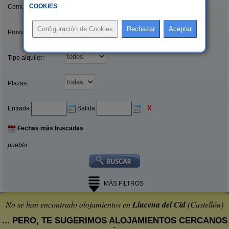
COOKIES
.
Comunidades:
Provincias/Islas:
Tipo alquiler:
Plazas:
X
Entrada:
Salida:
Fechas más buscadas
pueblo:
MÁS FILTROS
No se han encontrado alojamientos en
Llucena del Cid
(Castellón)
... PERO, TE SUGERIMOS ALOJAMIENTOS CERCANOS
: