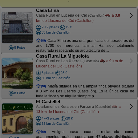
Casa Elina
Casa Rural en
Lucena del Cid
a
3,8
(Castellón)
km
de Llucena del Cid (Castellón)
2-12 plazas
19 €
33 km de Castellón
Casa Elina es una una gran casa de labradores del
año 1700 de herencia familiar. Ha sido totalmente
8 Fotos
restaurada respetando su arquitectura de ...
Casa Rural La Miguelota
Casa Rural en
Les Useres
a
9 km
de
(Castellón)
Llucena del Cid (Castellón)
6 plazas
25 €
30 km de Castellón
Masía situada en una amplia finca privada situada
a 3 km de Les Useres (Castellón). Es la única casa de
8 Fotos
toda la finca y se alquila siempre p ...
El Castellet
Apartamentos Rurales en
Fanzara
a
(Castellón)
13 km
de Llucena del Cid (Castellón)
47+3 plazas
20 €
33 km de Castellón
Antigua casa cuartel restaurada como
apartamentos rurales, cuenta con 47 plazas distribuidas