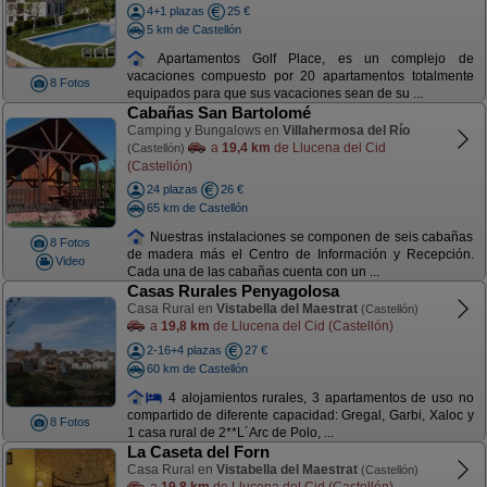
4+1 plazas
25 €
5 km de Castellón
Apartamentos Golf Place, es un complejo de
vacaciones compuesto por 20 apartamentos totalmente
8 Fotos
equipados para que sus vacaciones sean de su ...
Cabañas San Bartolomé
Camping y Bungalows en
Villahermosa del Río
a
19,4 km
de Llucena del Cid
(Castellón)
(Castellón)
24 plazas
26 €
65 km de Castellón
Nuestras instalaciones se componen de seis cabañas
8 Fotos
de madera más el Centro de Información y Recepción.
Video
Cada una de las cabañas cuenta con un ...
Casas Rurales Penyagolosa
Casa Rural en
Vistabella del Maestrat
(Castellón)
a
19,8 km
de Llucena del Cid (Castellón)
2-16+4 plazas
27 €
60 km de Castellón
4 alojamientos rurales, 3 apartamentos de uso no
compartido de diferente capacidad: Gregal, Garbi, Xaloc y
8 Fotos
1 casa rural de 2**L´Arc de Polo, ...
La Caseta del Forn
Casa Rural en
Vistabella del Maestrat
(Castellón)