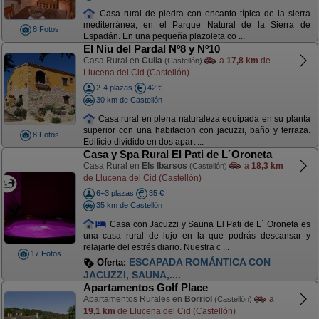
Casa rural de piedra con encanto típica de la sierra
mediterránea, en el Parque Natural de la Sierra de
8 Fotos
Espadán. En una pequeña plazoleta co ...
El Niu del Pardal Nº8 y Nº10
Casa Rural en
Culla
a
17,8 km
de
(Castellón)
Llucena del Cid (Castellón)
2-4 plazas
42 €
30 km de Castellón
Casa rural en plena naturaleza equipada en su planta
superior con una habitacion con jacuzzi, baño y terraza.
8 Fotos
Edificio dividido en dos apart ...
Casa y Spa Rural El Pati de L´Oroneta
Casa Rural en
Els Ibarsos
a
18,3 km
(Castellón)
de Llucena del Cid (Castellón)
6+3 plazas
35 €
35 km de Castellón
Casa con Jacuzzi y Sauna El Pati de L´ Oroneta es
una casa rural de lujo en la que podrás descansar y
relajarte del estrés diario. Nuestra c ...
17 Fotos
ESCAPADA ROMÁNTICA CON
Oferta:
JACUZZI, SAUNA,....
Apartamentos Golf Place
Apartamentos Rurales en
Borriol
a
(Castellón)
19,1 km
de Llucena del Cid (Castellón)