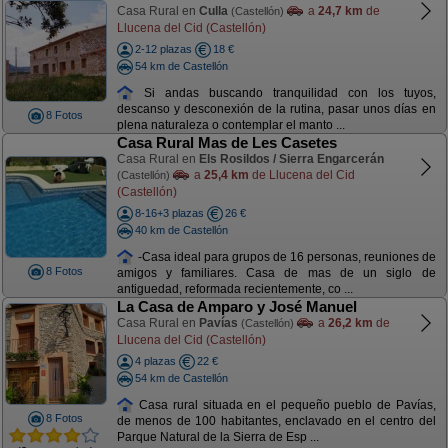
Casa Rural en
Culla
a
24,7 km
de
(Castellón)
Llucena del Cid (Castellón)
2-12 plazas
18 €
54 km de Castellón
Si andas buscando tranquilidad con los tuyos,
descanso y desconexión de la rutina, pasar unos días en
8 Fotos
plena naturaleza o contemplar el manto ...
Casa Rural Mas de Les Casetes
Casa Rural en
Els Rosildos / Sierra Engarcerán
a
25,4 km
de Llucena del Cid
(Castellón)
(Castellón)
8-16+3 plazas
26 €
40 km de Castellón
-Casa ideal para grupos de 16 personas, reuniones de
8 Fotos
amigos y familiares. Casa de mas de un siglo de
antiguedad, reformada recientemente, co ...
La Casa de Amparo y José Manuel
Casa Rural en
Pavías
a
26,2 km
de
(Castellón)
Llucena del Cid (Castellón)
4 plazas
22 €
54 km de Castellón
Casa rural situada en el pequeño pueblo de Pavías,
8 Fotos
de menos de 100 habitantes, enclavado en el centro del
Parque Natural de la Sierra de Esp ...