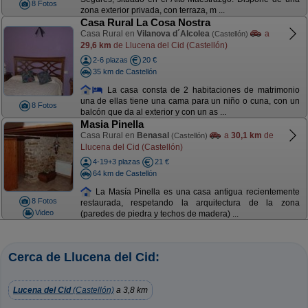
8 Fotos
zona exterior privada, con terraza, m ...
Casa Rural La Cosa Nostra
Casa Rural en
Vilanova d´Alcolea
a
(Castellón)
29,6 km
de Llucena del Cid (Castellón)
2-6 plazas
20 €
35 km de Castellón
La casa consta de 2 habitaciones de matrimonio
una de ellas tiene una cama para un niño o cuna, con un
8 Fotos
balcón que da al exterior y con un as ...
Masia Pinella
Casa Rural en
Benasal
a
30,1 km
de
(Castellón)
Llucena del Cid (Castellón)
4-19+3 plazas
21 €
64 km de Castellón
La Masía Pinella es una casa antigua recientemente
8 Fotos
restaurada, respetando la arquitectura de la zona
Video
(paredes de piedra y techos de madera) ...
Cerca de Llucena del Cid:
Lucena del Cid
(Castellón)
a 3,8 km