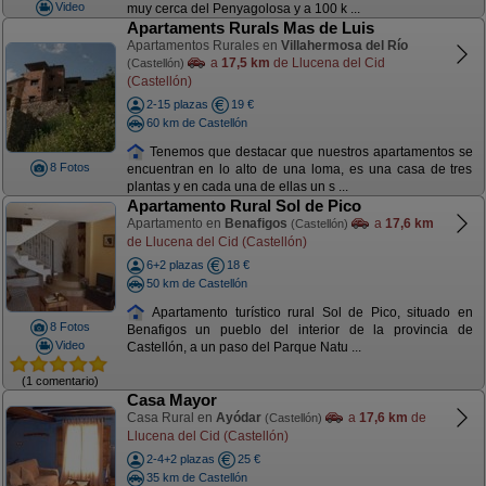
Video
muy cerca del Penyagolosa y a 100 k ...
Apartaments Rurals Mas de Luis
Apartamentos Rurales en
Villahermosa del Río
a
17,5 km
de Llucena del Cid
(Castellón)
(Castellón)
2-15 plazas
19 €
60 km de Castellón
Tenemos que destacar que nuestros apartamentos se
8 Fotos
encuentran en lo alto de una loma, es una casa de tres
plantas y en cada una de ellas un s ...
Apartamento Rural Sol de Pico
Apartamento en
Benafigos
a
17,6 km
(Castellón)
de Llucena del Cid (Castellón)
6+2 plazas
18 €
50 km de Castellón
Apartamento turístico rural Sol de Pico, situado en
8 Fotos
Benafigos un pueblo del interior de la provincia de
Video
Castellón, a un paso del Parque Natu ...
(1 comentario)
Casa Mayor
Casa Rural en
Ayódar
a
17,6 km
de
(Castellón)
Llucena del Cid (Castellón)
2-4+2 plazas
25 €
35 km de Castellón