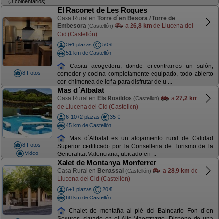
(3 comentarios)
El Raconet de Les Roques
Casa Rural en
Torre d´en Besora / Torre de
Embesora
a
26,8 km
de Llucena del
(Castellón)
Cid (Castellón)
3+1 plazas
50 €
51 km de Castellón
Casita acogedora, donde encontramos un salón,
8 Fotos
comedor y cocina completamente equipado, todo abierto
con chimenea de leña para disfrutar de u ...
Mas d´Albalat
Casa Rural en
Els Rosildos
a
27,2 km
(Castellón)
de Llucena del Cid (Castellón)
6-10+2 plazas
35 €
45 km de Castellón
Mas d´Albalat es un alojamiento rural de Calidad
8 Fotos
Superior certificado por la Conselleria de Turismo de la
Video
Generalitat Valenciana, ubicado en ...
Xalet de Montanya Monferrer
Casa Rural en
Benassal
a
28,9 km
de
(Castellón)
Llucena del Cid (Castellón)
6+1 plazas
20 €
68 km de Castellón
Chalet de montaña al pié del Balneario Fon d´en
Segures, situado en el Alto Maestrazgo. Dispone de una