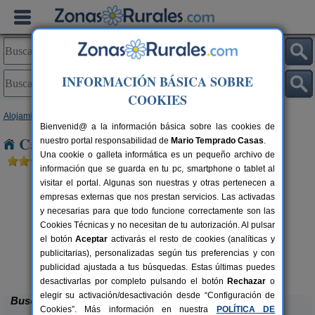
INFORMACIÓN BÁSICA SOBRE
COOKIES
Alojamientos
>
Comunidad Valenciana
>
Castellón
> Llucena del Cid
Bienvenid@ a la información básica sobre las cookies de
Casas Rurales cerca de Llucena del Cid
nuestro portal responsabilidad de
Mario Temprado Casas
.
Una cookie o galleta informática es un pequeño archivo de
información que se guarda en tu pc, smartphone o tablet al
visitar el portal. Algunas son nuestras y otras pertenecen a
empresas externas que nos prestan servicios. Las activadas
y necesarias para que todo funcione correctamente son las
Cookies Técnicas y no necesitan de tu autorización. Al pulsar
el botón
Aceptar
activarás el resto de cookies (analíticas y
rs.
publicitarias), personalizadas según tus preferencias y con
 €
Molí d´en Pí
2-9 pers.
45 €
publicidad ajustada a tus búsquedas. Estas últimas puedes
Morella (Castellón)
desde
desactivarlas por completo pulsando el botón
Rechazar
o
elegir su activación/desactivación desde “Configuración de
Buscar
Cookies”. Más información en nuestra
POLÍTICA DE