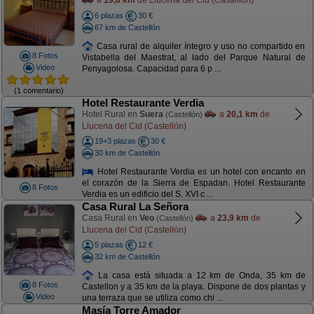
a
19,8 km
de Llucena del Cid (Castellón)
6 plazas
30 €
67 km de Castellón
Casa rural de alquiler íntegro y uso no compartido en
8 Fotos
Vistabella del Maestrat, al lado del Parque Natural de
Video
Penyagolosa. Capacidad para 6 p ...
(1 comentario)
Hotel Restaurante Verdia
Hotel Rural en
Suera
a
20,1 km
de
(Castellón)
Llucena del Cid (Castellón)
19+3 plazas
30 €
30 km de Castellón
Hotel Restaurante Verdia es un hotel con encanto en
el corazón de la Sierra de Espadan. Hotel Restaurante
8 Fotos
Verdia es un edificio del S. XVI c ...
Casa Rural La Señora
Casa Rural en
Veo
a
23,9 km
de
(Castellón)
Llucena del Cid (Castellón)
5 plazas
12 €
32 km de Castellón
La casa está situada a 12 km de Onda, 35 km de
8 Fotos
Castellon y a 35 km de la playa. Dispone de dos plantas y
Video
una terraza que se utiliza como chi ...
Masía Torre Amador