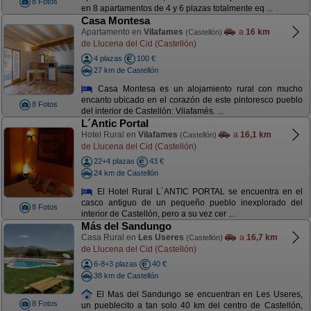
8 Fotos
en 8 apartamentos de 4 y 6 plazas totalmente eq ...
Casa Montesa
Apartamento en
Vilafames
a
16 km
(Castellón)
de Llucena del Cid (Castellón)
4 plazas
100 €
27 km de Castellón
Casa Montesa es un alojamiento rural con mucho
encanto ubicado en el corazón de este pintoresco pueblo
8 Fotos
del interior de Castellón: Vilafamés. ...
L´Antic Portal
Hotel Rural en
Vilafames
a
16,1 km
(Castellón)
de Llucena del Cid (Castellón)
22+4 plazas
43 €
24 km de Castellón
El Hotel Rural L´ANTIC PORTAL se encuentra en el
casco antiguo de un pequeño pueblo inexplorado del
8 Fotos
interior de Castellón, pero a su vez cer ...
Más del Sandungo
Casa Rural en
Les Useres
a
16,7 km
(Castellón)
de Llucena del Cid (Castellón)
6-8+3 plazas
40 €
38 km de Castellón
El Mas del Sandungo se encuentran en Les Useres,
8 Fotos
un pueblecito a tan solo 40 km del centro de Castellón,