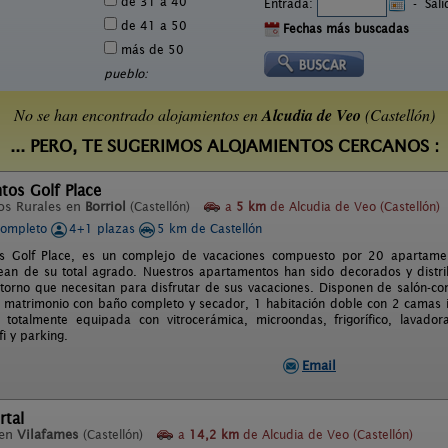
de 31 a 40
Entrada:
-
Sal
de 41 a 50
Fechas más buscadas
más de 50
pueblo:
No se han encontrado alojamientos en
Alcudia de Veo
(Castellón)
... PERO, TE SUGERIMOS ALOJAMIENTOS CERCANOS :
tos Golf Place
os Rurales en
Borriol
(Castellón)
a
5 km
de Alcudia de Veo (Castellón)
completo
4+1 plazas
5 km de Castellón
s Golf Place, es un complejo de vacaciones compuesto por 20 apartame
ean de su total agrado. Nuestros apartamentos han sido decorados y distr
entorno que necesitan para disfrutar de sus vacaciones. Disponen de salón-c
matrimonio con baño completo y secador, 1 habitación doble con 2 camas i
e totalmente equipada con vitrocerámica, microondas, frigorífico, lavado
fi y parking.
Email
rtal
 en
Vilafames
(Castellón)
a
14,2 km
de Alcudia de Veo (Castellón)