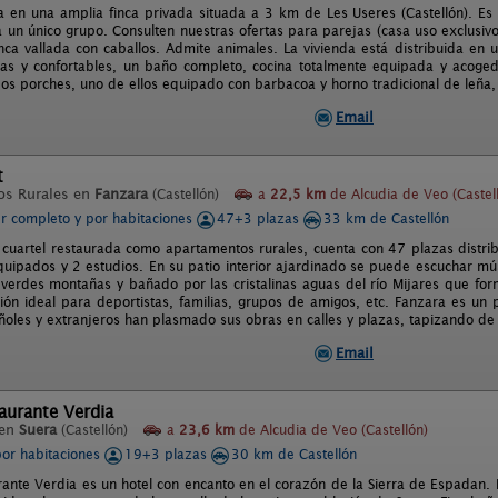
a en una amplia finca privada situada a 3 km de Les Useres (Castellón). Es l
 un único grupo. Consulten nuestras ofertas para parejas (casa uso exclusivo
inca vallada con caballos. Admite animales. La vivienda está distribuida en 
ias y confortables, un baño completo, cocina totalmente equipada y acog
os porches, uno de ellos equipado con barbacoa y horno tradicional de leña,
Email
t
os Rurales en
Fanzara
(Castellón)
a
22,5 km
de Alcudia de Veo (Castel
er completo y por habitaciones
47+3 plazas
33 km de Castellón
 cuartel restaurada como apartamentos rurales, cuenta con 47 plazas distr
quipados y 2 estudios. En su patio interior ajardinado se puede escuchar mús
erdes montañas y bañado por las cristalinas aguas del río Mijares que for
ación ideal para deportistas, familias, grupos de amigos, etc. Fanzara es u
añoles y extranjeros han plasmado sus obras en calles y plazas, tapizando de 
Email
aurante Verdia
 en
Suera
(Castellón)
a
23,6 km
de Alcudia de Veo (Castellón)
por habitaciones
19+3 plazas
30 km de Castellón
rante Verdia es un hotel con encanto en el corazón de la Sierra de Espadan. H