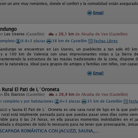
je con un aire muy romántico, donde el confort y la comodidad están asegurado
Email
andungo
en
Les Useres
(Castellón)
a
26,1 km
de Alcudia de Veo (Castellón)
completo
6-8+3 plazas
38 km de Castellón
Fechas Libres
Sandungo se encuentran en Les Useres, un pueblecito a tan solo 40 km 
 y a 100 km de Valencia con unas impresionantes vistas a La Sierra de
anteniendo la estructura de las masías tradicionales de la zona, dispone 
en la naturaleza. Ideal para grupos de amigos y familias con niños, con capa
Email
 Rural El Pati de L´Oroneta
en
Els Ibarsos
(Castellón)
a
26,9 km
de Alcudia de Veo (Castellón)
er completo y por habitaciones
6+3 plazas
35 km de Castellón
Fecha
uzzi y Sauna El Pati de L´ Oroneta es una casa rural de lujo en la que podrá
 rural está totalmente pensada para que puedas pasar unos días como siem
nible para ti las 24 horas, en ella pasaras momentos inolvidables en el j
uidada y dispones de todo lo necesario para no tener que preocuparte, únic
SCAPADA ROMÁNTICA CON JACUZZI, SAUNA,....