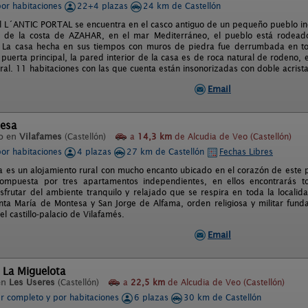
por habitaciones
22+4 plazas
24 km de Castellón
al L´ANTIC PORTAL se encuentra en el casco antiguo de un pequeño pueblo ine
a de la costa de AZAHAR, en el mar Mediterráneo, el pueblo está rodeado
. La casa hecha en sus tiempos con muros de piedra fue derrumbada en todo
puerta principal, la pared interior de la casa es de roca natural de rodeno, e
ral. 11 habitaciones con las que cuenta están insonorizadas con doble acrist
Email
esa
o en
Vilafames
(Castellón)
a
14,3 km
de Alcudia de Veo (Castellón)
por habitaciones
4 plazas
27 km de Castellón
Fechas Libres
 es un alojamiento rural con mucho encanto ubicado en el corazón de este pi
Compuesta por tres apartamentos independientes, en ellos encontrarás
disfrutar del ambiente tranquilo y relajado que se respira en toda la local
ta María de Montesa y San Jorge de Alfama, orden religiosa y militar funda
el castillo-palacio de Vilafamés.
Email
 La Miguelota
en
Les Useres
(Castellón)
a
22,5 km
de Alcudia de Veo (Castellón)
er completo y por habitaciones
6 plazas
30 km de Castellón