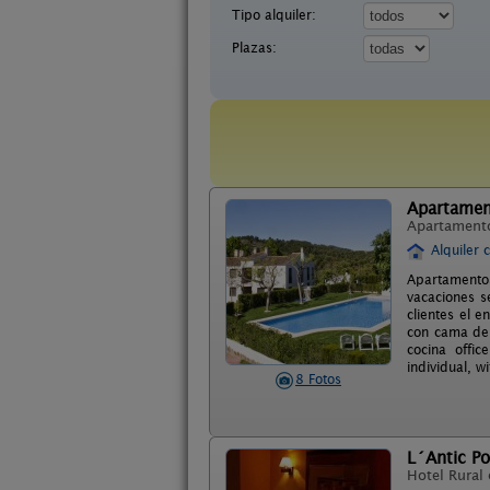
Tipo alquiler:
Plazas:
Apartamen
Apartament
Alquiler 
Apartamento
vacaciones s
clientes el 
con cama de 
cocina offic
individual, wi
8 Fotos
L´Antic Po
Hotel Rural