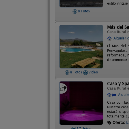
estilo vinta
8 Fotos
Más del S
Casa Rural 
Alquiler 
El Mas del 
Penyagolosa
reformada, m
desconectar 
8 Fotos
Video
Casa y Spa
Casa Rural 
Alquil
Casa con Jac
Nuestra casa
estará dispo
totalmente c
E
Oferta:
17 Fotos