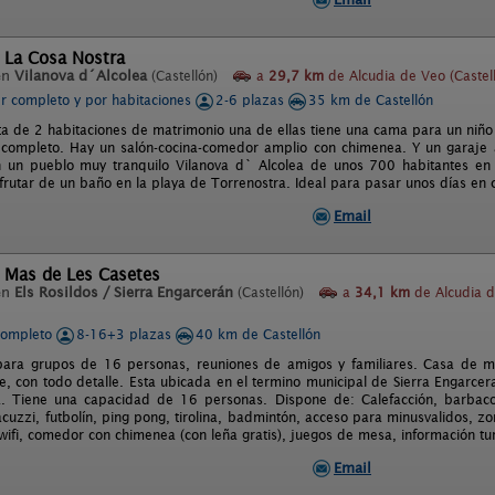
 La Cosa Nostra
en
Vilanova d´Alcolea
(Castellón)
a
29,7 km
de Alcudia de Veo (Castel
er completo y por habitaciones
2-6 plazas
35 km de Castellón
ta de 2 habitaciones de matrimonio una de ellas tiene una cama para un niño 
completo. Hay un salón-cocina-comedor amplio con chimenea. Y un garaje 
 un pueblo muy tranquilo Vilanova d` Alcolea de unos 700 habitantes en e
rutar de un baño en la playa de Torrenostra. Ideal para pasar unos días en 
Email
l Mas de Les Casetes
en
Els Rosildos / Sierra Engarcerán
(Castellón)
a
34,1 km
de Alcudia 
completo
8-16+3 plazas
40 km de Castellón
para grupos de 16 personas, reuniones de amigos y familiares. Casa de m
, con todo detalle. Esta ubicada en el termino municipal de Sierra Engarcera
a. Tiene una capacidad de 16 personas. Dispone de: Calefacción, barbaco
acuzzi, futbolín, ping pong, tirolina, badmintón, acceso para minusvalidos, zo
ifi, comedor con chimenea (con leña gratis), juegos de mesa, información tur
Email