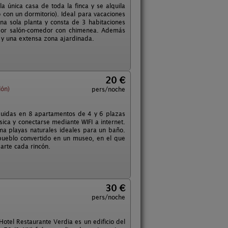
a única casa de toda la finca y se alquila
 con un dormitorio). Ideal para vacaciones
una sola planta y consta de 3 habitaciones
edor salón-comedor con chimenea. Además
 y una extensa zona ajardinada.
20 €
lón)
pers/noche
ibuidas en 8 apartamentos de 4 y 6 plazas
ica y conectarse mediante WIFI a internet.
ma playas naturales ideales para un baño.
n pueblo convertido en un museo, en el que
arte cada rincón.
30 €
pers/noche
otel Restaurante Verdia es un edificio del