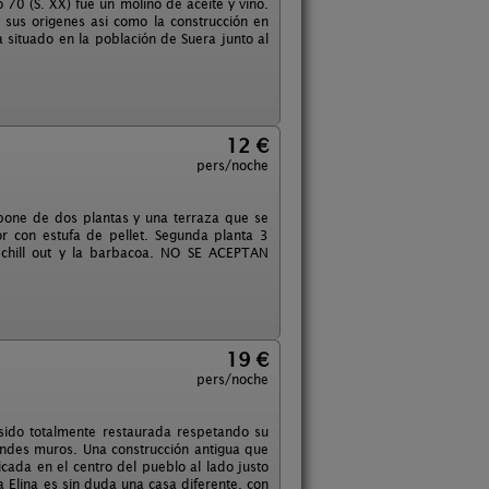
 70 (S. XX) fué un molino de aceite y vino.
 sus origenes asi como la construcción en
 situado en la población de Suera junto al
12 €
pers/noche
pone de dos plantas y una terraza que se
or con estufa de pellet. Segunda planta 3
l chill out y la barbacoa. NO SE ACEPTAN
19 €
pers/noche
sido totalmente restaurada respetando su
andes muros. Una construcción antigua que
ada en el centro del pueblo al lado justo
a Elina es sin duda una casa diferente, con