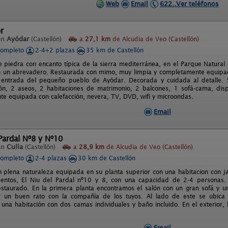
Web
Email
622..Ver teléfonos
r
en
Ayódar
(Castellón)
a
27,1 km
de Alcudia de Veo (Castellón)
completo
2-4+2 plazas
35 km de Castellón
e piedra con encanto típica de la sierra mediterránea, en el Parque Natura
n un abrevadero. Restaurada con mimo, muy limpia y completamente equipada.
 entrada del pequeño pueblo de Ayódar. Decorada y cuidada al detalle. S
ón, 2 aseos, 2 habitaciones de matrimonio, 2 balcones, 1 sofá-cama, dis
e equipada con calefacción, nevera, TV, DVD, wifi y microondas.
Email
 Pardal Nº8 y Nº10
en
Culla
(Castellón)
a
28,9 km
de Alcudia de Veo (Castellón)
completo
2-4 plazas
30 km de Castellón
n plena naturaleza equipada en su planta superior con una habitacion con jac
entos, El Niu del Pardal nº10 y 8, con una capacidad de 2-4 personas. 
estaurado. En la primera planta encontramos el salón con un gran sofá y
 un buen rato con la compañía de los tuyos. Al lado de este se ubica 
una habitación con dos camas individuales y baño incluido. En el exterior,
Email