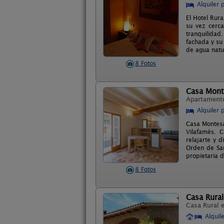
Alquiler 
El Hotel Rur
su vez cerc
tranquilidad
fachada y su 
de agua natu
8 Fotos
Casa Mont
Apartament
Alquiler 
Casa Montesa
Vilafamés. 
relajarte y 
Orden de San
propietaria d
8 Fotos
Casa Rural
Casa Rural 
Alquil