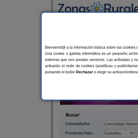
Busca por alojamiento
Alojamientos
>
Comunidad Valenciana
>
Cas
Casas Rurales cerca 
Bienvenid@ a la información básica sobre las cookies 
Una cookie o galleta informática es un pequeño archiv
externas que nos prestan servicios. Las activadas y n
activarás el resto de cookies (analíticas y publicita
pulsando el botón
Rechazar
o elegir su activación/de
El Pati de L
6+3 pers.
35 €
ta
Casa Montesa
desde
1
stellón)
Vilafames (Castellón)
desde
Buscar
Comunidades:
Provincias/Islas: