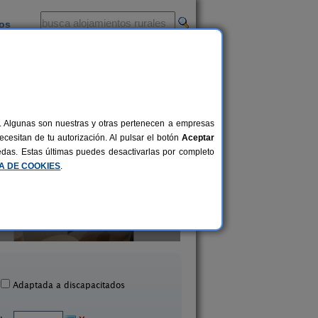
ios
-
al. Algunas son nuestras y otras pertenecen a empresas
cesitan de tu autorización. Al pulsar el botón
Aceptar
uedas. Estas últimas puedes desactivarlas por completo
CA DE COOKIES
.
Molí d´en Pí
Complejo Rural La Gl
2-9 pers.
45 €
Morella (Castellón)
Catí (Castellón)
desde
Adaptada a discapacitados