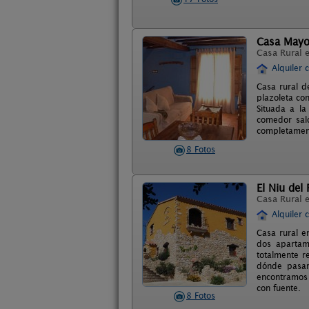
Casa Mayo
Casa Rural 
Alquiler 
Casa rural d
plazoleta co
Situada a la
comedor sal
completament
8 Fotos
El Niu del
Casa Rural 
Alquiler 
Casa rural e
dos apartam
totalmente r
dónde pasar
encontramos 
con fuente.
8 Fotos