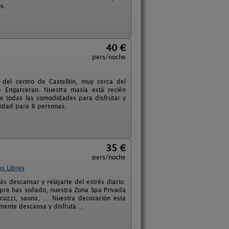
s.
40 €
pers/noche
del centro de Castellón, muy cerca del
 Engarceran. Nuestra masía está recién
de todas las comodidades para disfrutar y
cidad para 8 personas.
35 €
pers/noche
s Libres
s descansar y relajarte del estrés diario.
pre has soñado, nuestra Zona Spa Privada
acuzzi, sauna, … Nuestra decoración esta
amente descansa y disfruta …