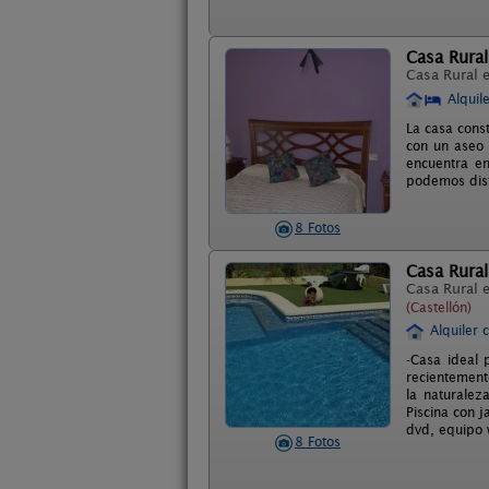
Casa Rural
Casa Rural 
Alquil
La casa cons
con un aseo 
encuentra en
podemos disf
8 Fotos
Casa Rura
Casa Rural 
(Castellón)
Alquiler 
-Casa ideal 
recientemente
la naturalez
Piscina con j
dvd, equipo w
8 Fotos