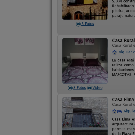
S. XVI constr
Rehabilitado
piedra, arco
paraje natur
8 Fotos
Casa Rural
Casa Rural 
Alquiler 
La casa está
utiliza como
habitaciones
MASCOTAS. Po
8 Fotos
Video
Casa Elina
Casa Rural 
Alquil
Casa Elina e
arquitectura
permite mant
de la Plaza E