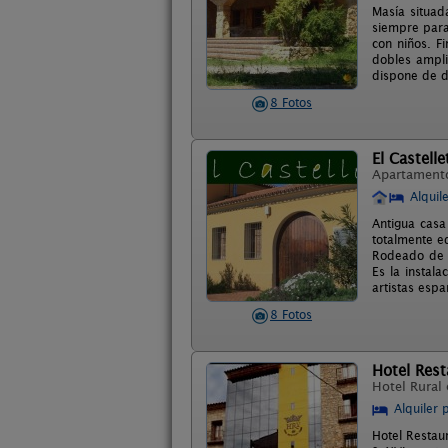
Masía situad
siempre para
con niños. F
dobles ampl
dispone de d
8 Fotos
El Castelle
Apartament
Alquil
Antigua casa
totalmente e
Rodeado de v
Es la instal
artistas esp
8 Fotos
Hotel Rest
Hotel Rural
Alquiler 
Hotel Restau