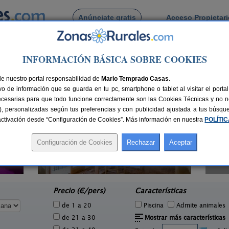
Anúnciate gratis
Acceso Propietar
Busca por pueblo
INFORMACIÓN BÁSICA SOBRE COOKIES
tellón
> Alcudia de Veo
de Alcudia de Veo
de nuestro portal responsabilidad de
Mario Temprado Casas
.
o de información que se guarda en tu pc, smartphone o tablet al visitar el port
ecesarias para que todo funcione correctamente son las Cookies Técnicas y no ne
rias), personalizadas según tus preferencias y con publicidad ajustada a tus búsq
sactivación desde “Configuración de Cookies”. Más información en nuestra
POLÍTI
Apartamento Rural Besalduch
2-4 pers.
49 €
Valls
4 pers.
desde
00 €
Sant Mateu (Castellón)
Precio (€/pers)
Características
de 1 a 20
Piscina
Admite animales
de 21 a 30
Mostrar más características