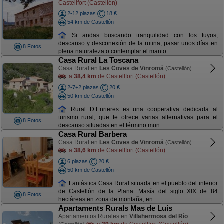
Castellfort (Castellón)
2-12 plazas
18 €
54 km de Castellón
Si andas buscando tranquilidad con los tuyos,
descanso y desconexión de la rutina, pasar unos días en
8 Fotos
plena naturaleza o contemplar el manto ...
Casa Rural La Toscana
Casa Rural en
Les Coves de Vinromá
(Castellón)
a
38,4 km
de Castellfort (Castellón)
2-7+2 plazas
20 €
50 km de Castellón
Rural D’Enrieres es una cooperativa dedicada al
turismo rural, que te ofrece varias alternativas para el
8 Fotos
descanso situadas en el término mun ...
Casa Rural Barbera
Casa Rural en
Les Coves de Vinromá
(Castellón)
a
38,6 km
de Castellfort (Castellón)
6 plazas
20 €
50 km de Castellón
Fantástica Casa Rural situada en el pueblo del interior
de Castellón de la Plana. Masía del siglo XIX de 84
8 Fotos
hectáreas en zona de montaña, en ...
Apartaments Rurals Mas de Luis
Apartamentos Rurales en
Villahermosa del Río