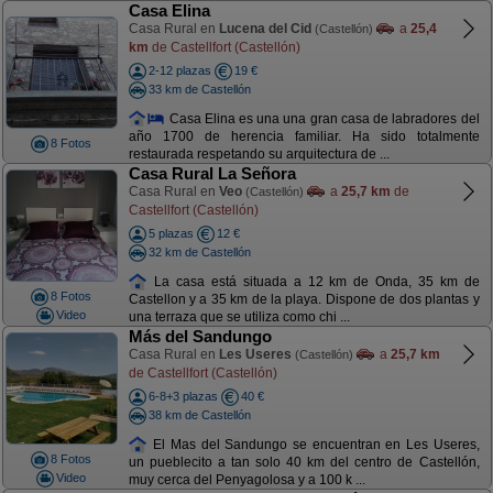
Casa Elina
Casa Rural en
Lucena del Cid
a
25,4
(Castellón)
km
de Castellfort (Castellón)
2-12 plazas
19 €
33 km de Castellón
Casa Elina es una una gran casa de labradores del
año 1700 de herencia familiar. Ha sido totalmente
8 Fotos
restaurada respetando su arquitectura de ...
Casa Rural La Señora
Casa Rural en
Veo
a
25,7 km
de
(Castellón)
Castellfort (Castellón)
5 plazas
12 €
32 km de Castellón
La casa está situada a 12 km de Onda, 35 km de
8 Fotos
Castellon y a 35 km de la playa. Dispone de dos plantas y
Video
una terraza que se utiliza como chi ...
Más del Sandungo
Casa Rural en
Les Useres
a
25,7 km
(Castellón)
de Castellfort (Castellón)
6-8+3 plazas
40 €
38 km de Castellón
El Mas del Sandungo se encuentran en Les Useres,
8 Fotos
un pueblecito a tan solo 40 km del centro de Castellón,
Video
muy cerca del Penyagolosa y a 100 k ...