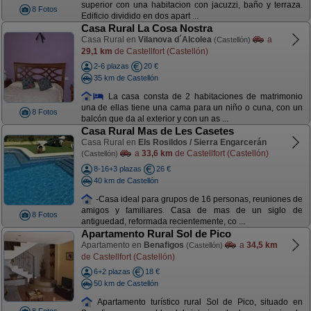
superior con una habitacion con jacuzzi, baño y terraza.
8 Fotos
Edificio dividido en dos apart ...
Casa Rural La Cosa Nostra
Casa Rural en
Vilanova d´Alcolea
a
(Castellón)
29,1 km
de Castellfort (Castellón)
2-6 plazas
20 €
35 km de Castellón
La casa consta de 2 habitaciones de matrimonio
una de ellas tiene una cama para un niño o cuna, con un
8 Fotos
balcón que da al exterior y con un as ...
Casa Rural Mas de Les Casetes
Casa Rural en
Els Rosildos / Sierra Engarcerán
a
33,6 km
de Castellfort (Castellón)
(Castellón)
8-16+3 plazas
26 €
40 km de Castellón
-Casa ideal para grupos de 16 personas, reuniones de
amigos y familiares. Casa de mas de un siglo de
8 Fotos
antiguedad, reformada recientemente, co ...
Apartamento Rural Sol de Pico
Apartamento en
Benafigos
a
34,5 km
(Castellón)
de Castellfort (Castellón)
6+2 plazas
18 €
50 km de Castellón
Apartamento turístico rural Sol de Pico, situado en