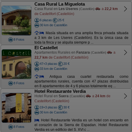
Casa Rural La Miguelota
Casa Rural en
Les Useres
a
22,2 km
(Castellón)
de Castellfort (Castellón)
6 plazas
25 €
30 km de Castellón
Masía situada en una amplia finca privada situada
a 3 km de Les Useres (Castellón). Es la única casa de
8 Fotos
toda la finca y se alquila siempre p ...
El Castellet
Apartamentos Rurales en
Fanzara
a
(Castellón)
22,7 km
de Castellfort (Castellón)
47+3 plazas
20 €
33 km de Castellón
Antigua casa cuartel restaurada como
apartamentos rurales, cuenta con 47 plazas distribuidas
8 Fotos
en 8 apartamentos de 4 y 6 plazas totalmente eq ...
Hotel Restaurante Verdia
Hotel Rural en
Suera
a
24 km
de
(Castellón)
Castellfort (Castellón)
19+3 plazas
30 €
30 km de Castellón
Hotel Restaurante Verdia es un hotel con encanto en
el corazón de la Sierra de Espadan. Hotel Restaurante
8 Fotos
Verdia es un edificio del S. XVI c ...