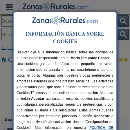
INFORMACIÓN BÁSICA SOBRE
COOKIES
Alojamientos
>
Comunidad Valenciana
>
Castellón
> Castellfort
Bienvenid@ a la información básica sobre las cookies de
Casas Rurales cerca de Castellfort
nuestro portal responsabilidad de
Mario Temprado Casas
.
Una cookie o galleta informática es un pequeño archivo de
información que se guarda en tu pc, smartphone o tablet al
visitar el portal. Algunas son nuestras y otras pertenecen a
empresas externas que nos prestan servicios. Las activadas
y necesarias para que todo funcione correctamente son las
Cookies Técnicas y no necesitan de tu autorización. Al pulsar
rs.
el botón
Aceptar
activarás el resto de cookies (analíticas y
 €
Casa Mayor
2-4+2 pers.
publicitarias), personalizadas según tus preferencias y con
25 €
Ayódar (Castellón)
desde
publicidad ajustada a tus búsquedas. Estas últimas puedes
desactivarlas por completo pulsando el botón
Rechazar
o
Buscar
elegir su activación/desactivación desde “Configuración de
Cookies”. Más información en nuestra
POLÍTICA DE
Comunidades: