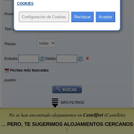
COOKIES
.
Provincias/Islas:
Tipo alquiler:
Plazas:
X
Entrada:
Salida:
Fechas más buscadas
pueblo:
MÁS FILTROS
No se han encontrado alojamientos en
Castellfort
(Castellón)
... PERO, TE SUGERIMOS ALOJAMIENTOS CERCANOS
: