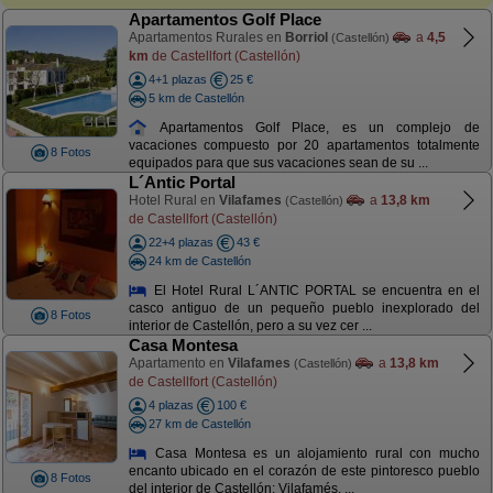
Apartamentos Golf Place
Apartamentos Rurales en
Borriol
a
4,5
(Castellón)
km
de Castellfort (Castellón)
4+1 plazas
25 €
5 km de Castellón
Apartamentos Golf Place, es un complejo de
vacaciones compuesto por 20 apartamentos totalmente
8 Fotos
equipados para que sus vacaciones sean de su ...
L´Antic Portal
Hotel Rural en
Vilafames
a
13,8 km
(Castellón)
de Castellfort (Castellón)
22+4 plazas
43 €
24 km de Castellón
El Hotel Rural L´ANTIC PORTAL se encuentra en el
casco antiguo de un pequeño pueblo inexplorado del
8 Fotos
interior de Castellón, pero a su vez cer ...
Casa Montesa
Apartamento en
Vilafames
a
13,8 km
(Castellón)
de Castellfort (Castellón)
4 plazas
100 €
27 km de Castellón
Casa Montesa es un alojamiento rural con mucho
encanto ubicado en el corazón de este pintoresco pueblo
8 Fotos
del interior de Castellón: Vilafamés. ...