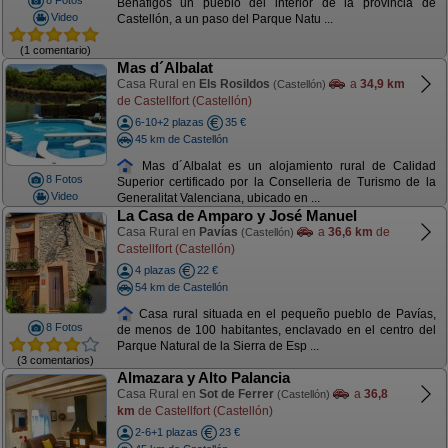
8 Fotos
Benafigos un pueblo del interior de la provincia de
Video
Castellón, a un paso del Parque Natu ...
(1 comentario)
Mas d´Albalat
Casa Rural en
Els Rosildos
a
34,9 km
(Castellón)
de Castellfort (Castellón)
6-10+2 plazas
35 €
45 km de Castellón
Mas d´Albalat es un alojamiento rural de Calidad
8 Fotos
Superior certificado por la Conselleria de Turismo de la
Video
Generalitat Valenciana, ubicado en ...
La Casa de Amparo y José Manuel
Casa Rural en
Pavías
a
36,6 km
de
(Castellón)
Castellfort (Castellón)
4 plazas
22 €
54 km de Castellón
Casa rural situada en el pequeño pueblo de Pavías,
8 Fotos
de menos de 100 habitantes, enclavado en el centro del
Parque Natural de la Sierra de Esp ...
(3 comentarios)
Almazara y Alto Palancia
Casa Rural en
Sot de Ferrer
a
36,8
(Castellón)
km
de Castellfort (Castellón)
2-6+1 plazas
23 €