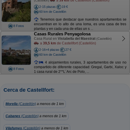
a
39 km
de Castellfort (Castellón)
(Castellón)
2-15 plazas
19 €
60 km de Castellón
Tenemos que destacar que nuestros apartamentos se
encuentran en lo alto de una loma, es una casa de tres
8 Fotos
plantas y en cada una de ellas un s ...
Casas Rurales Penyagolosa
Casa Rural en
Vistabella del Maestrat
(Castellón)
a
39,5 km
de Castellfort (Castellón)
2-16+4 plazas
27 €
60 km de Castellón
4 alojamientos rurales, 3 apartamentos de uso no
compartido de diferente capacidad: Gregal, Garbi, Xaloc y
8 Fotos
1 casa rural de 2**L´Arc de Polo, ...
Cerca de Castellfort:
Morella
(Castellón)
a menos de 1 km
Cabanes
(Castellón)
a menos de 1 km
Vilafames
(Castellón)
a menos de 1 km