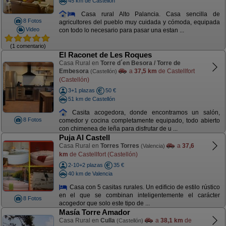
45 km de Castellón
Casa rural Alto Palancia. Casa sencilla de
8 Fotos
agricultores del pueblo muy cuidada y cómoda, equipada
Video
con todo lo necesario para pasar una estan ...
(1 comentario)
El Raconet de Les Roques
Casa Rural en
Torre d´en Besora / Torre de
Embesora
a
37,5 km
de Castellfort
(Castellón)
(Castellón)
3+1 plazas
50 €
51 km de Castellón
Casita acogedora, donde encontramos un salón,
8 Fotos
comedor y cocina completamente equipado, todo abierto
con chimenea de leña para disfrutar de u ...
Puja Al Castell
Casa Rural en
Torres Torres
a
37,6
(Valencia)
km
de Castellfort (Castellón)
2-10+2 plazas
35 €
40 km de Valencia
Casa con 5 casitas rurales. Un edificio de estilo rústico
en el que se combinan inteligentemente el carácter
8 Fotos
acogedor que solo este tipo de ...
Masía Torre Amador
Casa Rural en
Culla
a
38,1 km
de
(Castellón)