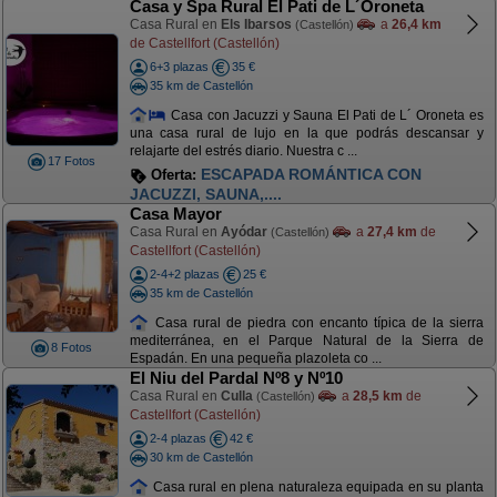
Casa y Spa Rural El Pati de L´Oroneta
Casa Rural en
Els Ibarsos
a
26,4 km
(Castellón)
de Castellfort (Castellón)
6+3 plazas
35 €
35 km de Castellón
Casa con Jacuzzi y Sauna El Pati de L´ Oroneta es
una casa rural de lujo en la que podrás descansar y
relajarte del estrés diario. Nuestra c ...
17 Fotos
ESCAPADA ROMÁNTICA CON
Oferta:
JACUZZI, SAUNA,....
Casa Mayor
Casa Rural en
Ayódar
a
27,4 km
de
(Castellón)
Castellfort (Castellón)
2-4+2 plazas
25 €
35 km de Castellón
Casa rural de piedra con encanto típica de la sierra
mediterránea, en el Parque Natural de la Sierra de
8 Fotos
Espadán. En una pequeña plazoleta co ...
El Niu del Pardal Nº8 y Nº10
Casa Rural en
Culla
a
28,5 km
de
(Castellón)
Castellfort (Castellón)
2-4 plazas
42 €
30 km de Castellón
Casa rural en plena naturaleza equipada en su planta