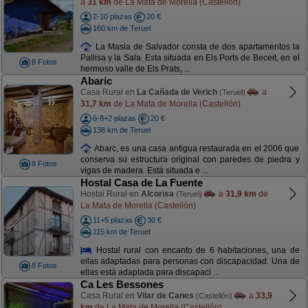
a
31 km
de La Mata de Morella (Castellón)
2-10 plazas
20 €
160 km de Teruel
La Masia de Salvador consta de dos apartamentos la
Pallisa y la Sala. Esta situada en Els Ports de Beceit, en el
8 Fotos
hermoso valle de Els Prats, ...
Abaric
Casa Rural en
La Cañada de Verich
a
(Teruel)
31,7 km
de La Mata de Morella (Castellón)
6-8+2 plazas
20 €
138 km de Teruel
Abarc, es una casa antigua restaurada en el 2006 que
conserva su estructura original con paredes de piedra y
8 Fotos
vigas de madera. Está situada e ...
Hostal Casa de La Fuente
Hostal Rural en
Alcorisa
a
31,9 km
de
(Teruel)
La Mata de Morella (Castellón)
11+5 plazas
30 €
115 km de Teruel
Hostal rural con encanto de 6 habitaciones, una de
ellas adaptadas para personas con discapacidad. Una de
8 Fotos
ellas está adaptada para discapaci ...
Ca Les Bessones
Casa Rural en
Vilar de Canes
a
33,9
(Castellón)
km
de La Mata de Morella (Castellón)