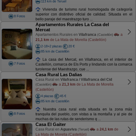
113 km de Teruel
Vivienda de turismo rural homologada de categoría
superior con distintivo oficial de calidad. Situada en el
8 Fotos
bello paraje del maestrazgo turo ...
Apartamentos Rurales La Casa del
Mercat
Apartamentos Rurales en
Vilafranca
a
(Castellón)
21,1 km
de La Mata de Morella (Castellón)
2-18+2 plazas
20 €
85 km de Castellón
La casa del Mercat, en Vilafranca, en el interior de
7 Fotos
Castellón, comarca de Els Ports y lindando con la comarca
turolense del Maestrazgo, cue ...
Casa Rural Las Dalias
Casa Rural en
Vilafranca / Villafranca del Cid
a
21,3 km
de La Mata de Morella
(Castellón)
(Castellón)
4 plazas
45 €
85 km de Castellón
Nuestra casa rural esta situada en la zona más
8 Fotos
tranquila del pueblo, con vistas a la montaña y al pie de
muchas de las rutas de senderismo q ...
Casa El Gaiter
Casa Rural en
Aguaviva
a
24,1 km
de
(Teruel)
La Mata de Morella (Castellón)