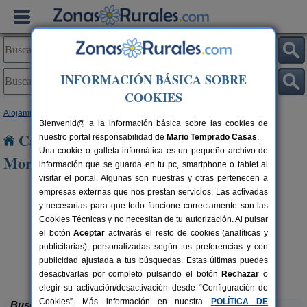
INFORMACIÓN BÁSICA SOBRE
COOKIES
Alojamientos
>
Comunidad Valenciana
>
Castellón
> La Mata de Morella
Bienvenid@ a la información básica sobre las cookies de
Casas Rurales cerca de La Mata de
nuestro portal responsabilidad de
Mario Temprado Casas
.
Una cookie o galleta informática es un pequeño archivo de
Morella
información que se guarda en tu pc, smartphone o tablet al
visitar el portal. Algunas son nuestras y otras pertenecen a
empresas externas que nos prestan servicios. Las activadas
y necesarias para que todo funcione correctamente son las
Cookies Técnicas y no necesitan de tu autorización. Al pulsar
el botón
Aceptar
activarás el resto de cookies (analíticas y
publicitarias), personalizadas según tus preferencias y con
rs.
 €
publicidad ajustada a tus búsquedas. Estas últimas puedes
Masía de San Juan
12+1 pers.
23 €
Altura (Castellón)
desde
desactivarlas por completo pulsando el botón
Rechazar
o
elegir su activación/desactivación desde “Configuración de
Cookies”. Más información en nuestra
POLÍTICA DE
Buscar