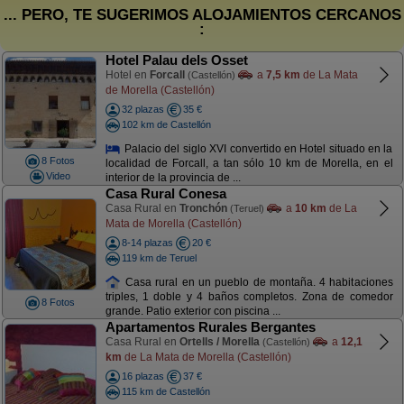
... PERO, TE SUGERIMOS ALOJAMIENTOS CERCANOS
:
Hotel Palau dels Osset
Hotel en
Forcall
a
7,5 km
de La Mata
(Castellón)
de Morella (Castellón)
32 plazas
35 €
102 km de Castellón
Palacio del siglo XVI convertido en Hotel situado en la
8 Fotos
localidad de Forcall, a tan sólo 10 km de Morella, en el
Video
interior de la provincia de ...
Casa Rural Conesa
Casa Rural en
Tronchón
a
10 km
de La
(Teruel)
Mata de Morella (Castellón)
8-14 plazas
20 €
119 km de Teruel
Casa rural en un pueblo de montaña. 4 habitaciones
triples, 1 doble y 4 baños completos. Zona de comedor
8 Fotos
grande. Patio exterior con piscina ...
Apartamentos Rurales Bergantes
Casa Rural en
Ortells / Morella
a
12,1
(Castellón)
km
de La Mata de Morella (Castellón)
16 plazas
37 €
115 km de Castellón