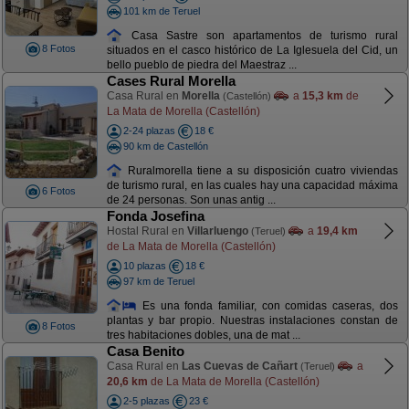
101 km de Teruel
Casa Sastre son apartamentos de turismo rural
8 Fotos
situados en el casco histórico de La Iglesuela del Cid, un
bello pueblo de piedra del Maestraz ...
Cases Rural Morella
Casa Rural en
Morella
a
15,3 km
de
(Castellón)
La Mata de Morella (Castellón)
2-24 plazas
18 €
90 km de Castellón
Ruralmorella tiene a su disposición cuatro viviendas
de turismo rural, en las cuales hay una capacidad máxima
6 Fotos
de 24 personas. Son unas antig ...
Fonda Josefina
Hostal Rural en
Villarluengo
a
19,4 km
(Teruel)
de La Mata de Morella (Castellón)
10 plazas
18 €
97 km de Teruel
Es una fonda familiar, con comidas caseras, dos
plantas y bar propio. Nuestras instalaciones constan de
8 Fotos
tres habitaciones dobles, una de mat ...
Casa Benito
Casa Rural en
Las Cuevas de Cañart
a
(Teruel)
20,6 km
de La Mata de Morella (Castellón)
2-5 plazas
23 €