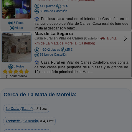
4+1 plazas
39 €
59 km de Castellón
Preciosa casa rural en el interior de Castellón, en el
8 Fotos
tranquilo pueblo de Vilar de Canes. Casa rural de lujo que
Video
invita al descanso y relax ...
Mas de La Segarra
Casa Rural en
Vilar de Canes
a
34,1
(Castellón)
km
de La Mata de Morella (Castellón)
4-10+2 plazas
25 €
55 km de Castellón
Casa Rural en Vilar de Canes Castellón, que consta
8 Fotos
de dos casas (una pequeña de 6 plazas y la grande de
12). La edificio principal de la Mas ...
(1 comentario)
Cerca de La Mata de Morella:
La Cuba
(Teruel)
a 3,1 km
Todolella
(Castellón)
a 4,3 km