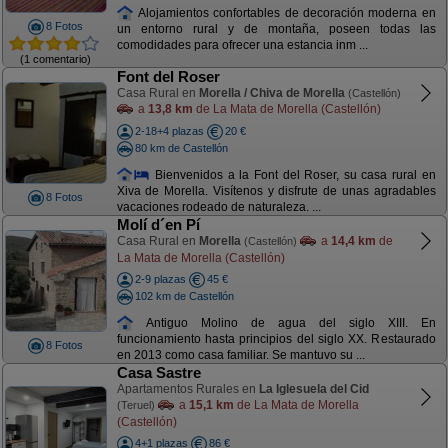
Alojamientos confortables de decoración moderna en
8 Fotos
un entorno rural y de montaña, poseen todas las
comodidades para ofrecer una estancia inm ...
(1 comentario)
Font del Roser
Casa Rural en
Morella / Chiva de Morella
(Castellón)
a
13,8 km
de La Mata de Morella (Castellón)
2-18+4 plazas
20 €
80 km de Castellón
Bienvenidos a la Font del Roser, su casa rural en
Xiva de Morella. Visítenos y disfrute de unas agradables
8 Fotos
vacaciones rodeado de naturaleza. ...
Molí d´en Pí
Casa Rural en
Morella
a
14,4 km
de
(Castellón)
La Mata de Morella (Castellón)
2-9 plazas
45 €
102 km de Castellón
Antiguo Molino de agua del siglo XIII. En
funcionamiento hasta principios del siglo XX. Restaurado
8 Fotos
en 2013 como casa familiar. Se mantuvo su ...
Casa Sastre
Apartamentos Rurales en
La Iglesuela del Cid
a
15,1 km
de La Mata de Morella
(Teruel)
(Castellón)
4+1 plazas
86 €