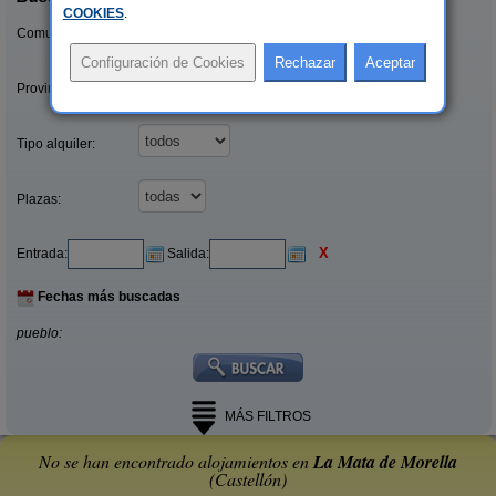
COOKIES
.
Comunidades:
Provincias/Islas:
Tipo alquiler:
Plazas:
X
Entrada:
Salida:
Fechas más buscadas
pueblo:
MÁS FILTROS
No se han encontrado alojamientos en
La Mata de Morella
(Castellón)