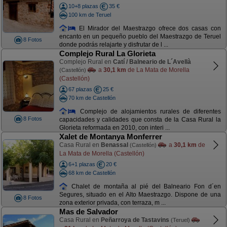
10+8 plazas
35 €
100 km de Teruel
El Mirador del Maestrazgo ofrece dos casas con
encanto en un pequeño pueblo del Maestrazgo de Teruel
8 Fotos
donde podrás relajarte y disfrutar de l ...
Complejo Rural La Glorieta
Complejo Rural en
Catí / Balneario de L´Avellà
a
30,1 km
de La Mata de Morella
(Castellón)
(Castellón)
67 plazas
25 €
70 km de Castellón
Complejo de alojamientos rurales de diferentes
8 Fotos
capacidades y calidades que consta de la Casa Rural la
Glorieta reformada en 2010, con interi ...
Xalet de Montanya Monferrer
Casa Rural en
Benassal
a
30,1 km
de
(Castellón)
La Mata de Morella (Castellón)
6+1 plazas
20 €
68 km de Castellón
Chalet de montaña al pié del Balneario Fon d´en
Segures, situado en el Alto Maestrazgo. Dispone de una
8 Fotos
zona exterior privada, con terraza, m ...
Mas de Salvador
Casa Rural en
Peñarroya de Tastavins
(Teruel)