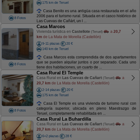
175 km de Teruel
Casa Benito es una antigüa casa restaurada en el año
2006 para el turismo rural. Situada en el casco histórico de
8 Fotos
Las Cuevas de Cañárt, un l ...
Casa Marcos
Vivienda turística en
Castellote
a
20,7
(Teruel)
km
de La Mata de Morella (Castellón)
9-11 plazas
20 €
140 km de Teruel
Casa Marcos esta comprendida de dos apartamentos
que se pueden alquilar juntos o por separado. Cada uno
8 Fotos
tiene dos habitaciones, un cuarto de ...
Casa Rural El Temple
Casa Rural en
Las Cuevas de Cañart
a
(Teruel)
20,7 km
de La Mata de Morella (Castellón)
2-14 plazas
20 €
175 km de Teruel
Casa El Temple es una vivienda de turismo rural con
categoría superior, ubicada en pleno Maestrazgo de
8 Fotos
Teruel, completamente rehabilitada en ...
Casa Rural La Buhardilla
Casa Rural en
Las Cuevas de Cañart
a
(Teruel)
20,7 km
de La Mata de Morella (Castellón)
6+2 plazas
28 €