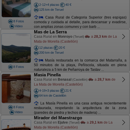
2-12+4 plazas
40 €
125 km de Teruel
Casa Rural de Categoria Superior (tres espigas)
8 Fotos
comoda y cuidada al detalle, para descansar y evadirse,
Video
con amplias zonas comunes y con barb ...
Mas de La Serra
Casa Rural en
Monroyo
a
28,3 km
de La
(Teruel)
Mata de Morella (Castellón)
12 plazas
20 €
200 km de Teruel
Masía restaurada en la comarca del Matarraña, a
50 minutos de la playa, Peñiscola, situada en plena
8 Fotos
naturaleza a 5 km de Peñarroya de Tastav ...
Masia Pinella
Casa Rural en
Benasal
a
28,7 km
de
(Castellón)
La Mata de Morella (Castellón)
4-19+3 plazas
21 €
64 km de Castellón
La Masía Pinella es una casa antigua recientemente
8 Fotos
restaurada, respetando la arquitectura de la zona
Video
(paredes de piedra y techos de madera) ...
Mirador del Maestrazgo
Casa Rural en
Ejulve
a
29,1 km
de La
(Teruel)
Mata de Morella (Castellón)