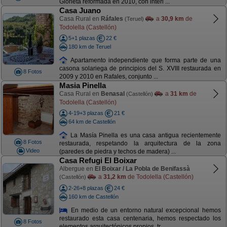
Glorieta reformada en 2010, con interi ...
Casa Juano
Casa Rural en
Ráfales
a
30,9 km
de
(Teruel)
Todolella (Castellón)
5+1 plazas
22 €
180 km de Teruel
Apartamento independiente que forma parte de una
casona solariega de principios del S. XVIII restaurada en
8 Fotos
2009 y 2010 en Rafales, conjunto ...
Masia Pinella
Casa Rural en
Benasal
a
31 km
de
(Castellón)
Todolella (Castellón)
4-19+3 plazas
21 €
64 km de Castellón
La Masía Pinella es una casa antigua recientemente
8 Fotos
restaurada, respetando la arquitectura de la zona
Video
(paredes de piedra y techos de madera) ...
Casa Refugi El Boixar
Albergue en
El Boixar / La Pobla de Benifassà
a
31,2 km
de Todolella (Castellón)
(Castellón)
2-26+8 plazas
24 €
160 km de Castellón
En medio de un entorno natural excepcional hemos
restaurado esta casa centenaria, hemos respectado los
8 Fotos
elementos arquitectónicos propios, tr ...