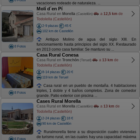
8 Fotos
vacaciones rodeado de naturaleza. ...
Molí d´en Pí
Casa Rural en
Morella
a
12,5 km
de
(Castellón)
Todolella (Castellón)
2-9 plazas
45 €
102 km de Castellón
Antiguo Molino de agua del siglo XIII. En
funcionamiento hasta principios del siglo XX. Restaurado
8 Fotos
en 2013 como casa familiar. Se mantuvo su ...
Casa Rural Conesa
Casa Rural en
Tronchón
a
13 km
de
(Teruel)
Todolella (Castellón)
8-14 plazas
20 €
119 km de Teruel
Casa rural en un pueblo de montaña. 4 habitaciones
triples, 1 doble y 4 baños completos. Zona de comedor
8 Fotos
grande. Patio exterior con piscina ...
Cases Rural Morella
Casa Rural en
Morella
a
13 km
de
(Castellón)
Todolella (Castellón)
2-24 plazas
18 €
90 km de Castellón
Ruralmorella tiene a su disposición cuatro viviendas
de turismo rural, en las cuales hay una capacidad máxima
6 Fotos