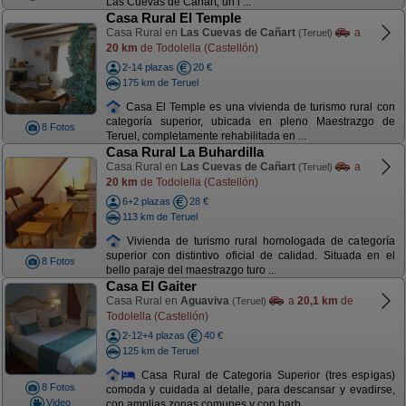
Las Cuevas de Cañárt, un l ...
Casa Rural El Temple
Casa Rural en
Las Cuevas de Cañart
a
(Teruel)
20 km
de Todolella (Castellón)
2-14 plazas
20 €
175 km de Teruel
Casa El Temple es una vivienda de turismo rural con
categoría superior, ubicada en pleno Maestrazgo de
8 Fotos
Teruel, completamente rehabilitada en ...
Casa Rural La Buhardilla
Casa Rural en
Las Cuevas de Cañart
a
(Teruel)
20 km
de Todolella (Castellón)
6+2 plazas
28 €
113 km de Teruel
Vivienda de turismo rural homologada de categoría
superior con distintivo oficial de calidad. Situada en el
8 Fotos
bello paraje del maestrazgo turo ...
Casa El Gaiter
Casa Rural en
Aguaviva
a
20,1 km
de
(Teruel)
Todolella (Castellón)
2-12+4 plazas
40 €
125 km de Teruel
Casa Rural de Categoria Superior (tres espigas)
8 Fotos
comoda y cuidada al detalle, para descansar y evadirse,
Video
con amplias zonas comunes y con barb ...