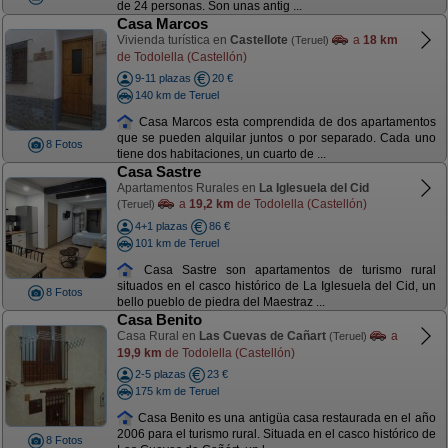
de 24 personas. Son unas antig ...
Casa Marcos
Vivienda turística en
Castellote
a
18 km
(Teruel)
de Todolella (Castellón)
9-11 plazas
20 €
140 km de Teruel
Casa Marcos esta comprendida de dos apartamentos
que se pueden alquilar juntos o por separado. Cada uno
8 Fotos
tiene dos habitaciones, un cuarto de ...
Casa Sastre
Apartamentos Rurales en
La Iglesuela del Cid
a
19,2 km
de Todolella (Castellón)
(Teruel)
4+1 plazas
86 €
101 km de Teruel
Casa Sastre son apartamentos de turismo rural
situados en el casco histórico de La Iglesuela del Cid, un
8 Fotos
bello pueblo de piedra del Maestraz ...
Casa Benito
Casa Rural en
Las Cuevas de Cañart
a
(Teruel)
19,9 km
de Todolella (Castellón)
2-5 plazas
23 €
175 km de Teruel
Casa Benito es una antigüa casa restaurada en el año
2006 para el turismo rural. Situada en el casco histórico de
8 Fotos