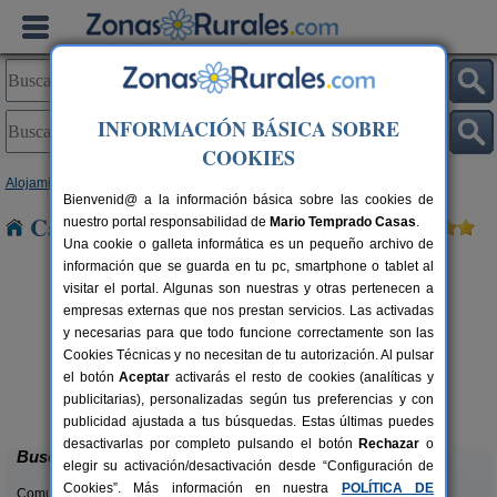
INFORMACIÓN BÁSICA SOBRE
COOKIES
Alojamientos
>
Comunidad Valenciana
>
Castellón
> Todolella
Bienvenid@ a la información básica sobre las cookies de
Casas Rurales cerca de Todolella
nuestro portal responsabilidad de
Mario Temprado Casas
.
Una cookie o galleta informática es un pequeño archivo de
información que se guarda en tu pc, smartphone o tablet al
visitar el portal. Algunas son nuestras y otras pertenecen a
empresas externas que nos prestan servicios. Las activadas
y necesarias para que todo funcione correctamente son las
Cookies Técnicas y no necesitan de tu autorización. Al pulsar
rs.
el botón
Aceptar
activarás el resto de cookies (analíticas y
 €
Masía de San Juan
12+1 pers.
publicitarias), personalizadas según tus preferencias y con
23 €
Altura (Castellón)
desde
publicidad ajustada a tus búsquedas. Estas últimas puedes
desactivarlas por completo pulsando el botón
Rechazar
o
Buscar
elegir su activación/desactivación desde “Configuración de
Cookies”. Más información en nuestra
POLÍTICA DE
Comunidades: