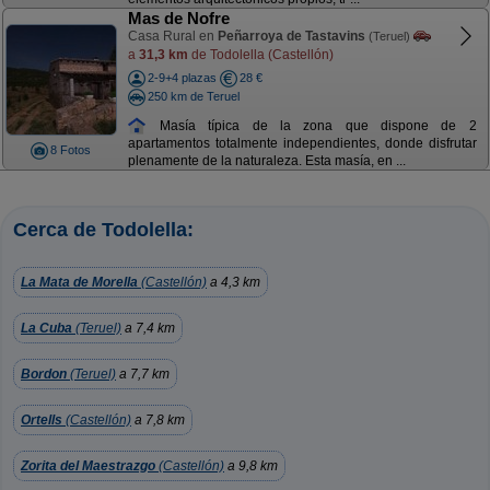
Mas de Nofre
Casa Rural en
Peñarroya de Tastavins
(Teruel)
a
31,3 km
de Todolella (Castellón)
2-9+4 plazas
28 €
250 km de Teruel
Masía típica de la zona que dispone de 2
apartamentos totalmente independientes, donde disfrutar
8 Fotos
plenamente de la naturaleza. Esta masía, en ...
Cerca de Todolella:
La Mata de Morella
(Castellón)
a 4,3 km
La Cuba
(Teruel)
a 7,4 km
Bordon
(Teruel)
a 7,7 km
Ortells
(Castellón)
a 7,8 km
Zorita del Maestrazgo
(Castellón)
a 9,8 km