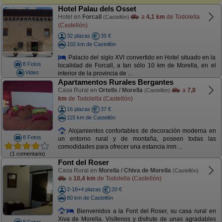
Hotel Palau dels Osset
Hotel en
Forcall
a
4,1 km
de Todolella
(Castellón)
(Castellón)
32 plazas
35 €
102 km de Castellón
Palacio del siglo XVI convertido en Hotel situado en la
8 Fotos
localidad de Forcall, a tan sólo 10 km de Morella, en el
Video
interior de la provincia de ...
Apartamentos Rurales Bergantes
Casa Rural en
Ortells / Morella
a
7,8
(Castellón)
km
de Todolella (Castellón)
16 plazas
37 €
115 km de Castellón
Alojamientos confortables de decoración moderna en
8 Fotos
un entorno rural y de montaña, poseen todas las
comodidades para ofrecer una estancia inm ...
(1 comentario)
Font del Roser
Casa Rural en
Morella / Chiva de Morella
(Castellón)
a
10,4 km
de Todolella (Castellón)
2-18+4 plazas
20 €
80 km de Castellón
Bienvenidos a la Font del Roser, su casa rural en
Xiva de Morella. Visítenos y disfrute de unas agradables