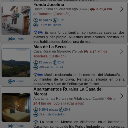
Fonda Josefina
Hostal Rural en
Villarluengo
a
21,4 km
(Teruel)
de Todolella (Castellón)
10 plazas
18 €
97 km de Teruel
Es una fonda familiar, con comidas caseras, dos
plantas y bar propio. Nuestras instalaciones constan de
8 Fotos
tres habitaciones dobles, una de mat ...
Mas de La Serra
Casa Rural en
Monroyo
a
24 km
de
(Teruel)
Todolella (Castellón)
12 plazas
20 €
200 km de Teruel
Masía restaurada en la comarca del Matarraña, a
50 minutos de la playa, Peñiscola, situada en plena
8 Fotos
naturaleza a 5 km de Peñarroya de Tastav ...
Apartamentos Rurales La Casa del
Mercat
Apartamentos Rurales en
Vilafranca
a
(Castellón)
24,4 km
de Todolella (Castellón)
2-18+2 plazas
20 €
85 km de Castellón
La casa del Mercat, en Vilafranca, en el interior de
7 Fotos
Castellón, comarca de Els Ports y lindando con la comarca