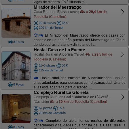
vigas de madera. Está situada e ...
Mirador del Maestrazgo
Casa Rural en
Ejulve
a
29,4 km
de
(Teruel)
Todolella (Castellón)
10+8 plazas
35 €
100 km de Teruel
El Mirador del Maestrazgo ofrece dos casas con
encanto en un pequeño pueblo del Maestrazgo de Teruel
8 Fotos
donde podrás relajarte y disfrutar de l ...
Hostal Casa de La Fuente
Hostal Rural en
Alcorisa
a
29,5 km
de
(Teruel)
Todolella (Castellón)
11+5 plazas
30 €
115 km de Teruel
Hostal rural con encanto de 6 habitaciones, una de
ellas adaptadas para personas con discapacidad. Una de
8 Fotos
ellas está adaptada para discapaci ...
Complejo Rural La Glorieta
Complejo Rural en
Catí / Balneario de L´Avellà
a
30 km
de Todolella (Castellón)
(Castellón)
67 plazas
25 €
70 km de Castellón
Complejo de alojamientos rurales de diferentes
capacidades y calidades que consta de la Casa Rural la
8 Fotos