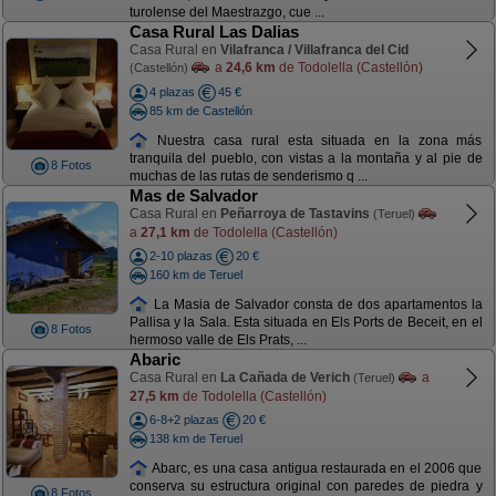
turolense del Maestrazgo, cue ...
Casa Rural Las Dalias
Casa Rural en
Vilafranca / Villafranca del Cid
a
24,6 km
de Todolella (Castellón)
(Castellón)
4 plazas
45 €
85 km de Castellón
Nuestra casa rural esta situada en la zona más
tranquila del pueblo, con vistas a la montaña y al pie de
8 Fotos
muchas de las rutas de senderismo q ...
Mas de Salvador
Casa Rural en
Peñarroya de Tastavins
(Teruel)
a
27,1 km
de Todolella (Castellón)
2-10 plazas
20 €
160 km de Teruel
La Masia de Salvador consta de dos apartamentos la
Pallisa y la Sala. Esta situada en Els Ports de Beceit, en el
8 Fotos
hermoso valle de Els Prats, ...
Abaric
Casa Rural en
La Cañada de Verich
a
(Teruel)
27,5 km
de Todolella (Castellón)
6-8+2 plazas
20 €
138 km de Teruel
Abarc, es una casa antigua restaurada en el 2006 que
conserva su estructura original con paredes de piedra y
8 Fotos