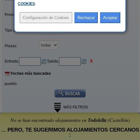
COOKIES
.
Provincias/Islas:
Tipo alquiler:
Plazas:
X
Entrada:
Salida:
Fechas más buscadas
pueblo:
MÁS FILTROS
No se han encontrado alojamientos en
Todolella
(Castellón)
... PERO, TE SUGERIMOS ALOJAMIENTOS CERCANOS
: