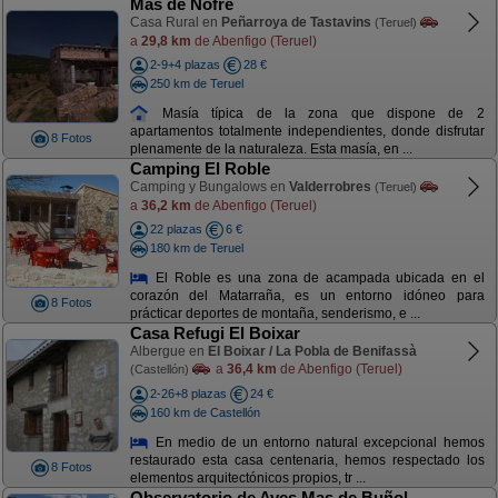
Mas de Nofre
Casa Rural en
Peñarroya de Tastavins
(Teruel)
a
29,8 km
de Abenfigo (Teruel)
2-9+4 plazas
28 €
250 km de Teruel
Masía típica de la zona que dispone de 2
apartamentos totalmente independientes, donde disfrutar
8 Fotos
plenamente de la naturaleza. Esta masía, en ...
Camping El Roble
Camping y Bungalows en
Valderrobres
(Teruel)
a
36,2 km
de Abenfigo (Teruel)
22 plazas
6 €
180 km de Teruel
El Roble es una zona de acampada ubicada en el
corazón del Matarraña, es un entorno idóneo para
8 Fotos
prácticar deportes de montaña, senderismo, e ...
Casa Refugi El Boixar
Albergue en
El Boixar / La Pobla de Benifassà
a
36,4 km
de Abenfigo (Teruel)
(Castellón)
2-26+8 plazas
24 €
160 km de Castellón
En medio de un entorno natural excepcional hemos
restaurado esta casa centenaria, hemos respectado los
8 Fotos
elementos arquitectónicos propios, tr ...
Observatorio de Aves Mas de Buñol