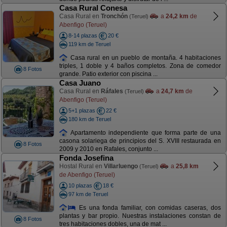
Casa Rural Conesa
Casa Rural en
Tronchón
a
24,2 km
de
(Teruel)
Abenfigo (Teruel)
8-14 plazas
20 €
119 km de Teruel
Casa rural en un pueblo de montaña. 4 habitaciones
triples, 1 doble y 4 baños completos. Zona de comedor
8 Fotos
grande. Patio exterior con piscina ...
Casa Juano
Casa Rural en
Ráfales
a
24,7 km
de
(Teruel)
Abenfigo (Teruel)
5+1 plazas
22 €
180 km de Teruel
Apartamento independiente que forma parte de una
casona solariega de principios del S. XVIII restaurada en
8 Fotos
2009 y 2010 en Rafales, conjunto ...
Fonda Josefina
Hostal Rural en
Villarluengo
a
25,8 km
(Teruel)
de Abenfigo (Teruel)
10 plazas
18 €
97 km de Teruel
Es una fonda familiar, con comidas caseras, dos
plantas y bar propio. Nuestras instalaciones constan de
8 Fotos
tres habitaciones dobles, una de mat ...