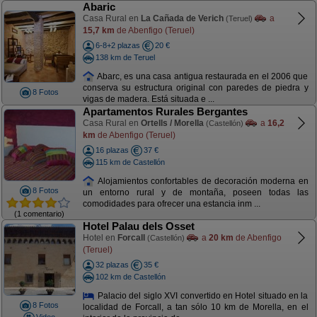
Abaric
Casa Rural en
La Cañada de Verich
a
(Teruel)
15,7 km
de Abenfigo (Teruel)
6-8+2 plazas
20 €
138 km de Teruel
Abarc, es una casa antigua restaurada en el 2006 que
conserva su estructura original con paredes de piedra y
8 Fotos
vigas de madera. Está situada e ...
Apartamentos Rurales Bergantes
Casa Rural en
Ortells / Morella
a
16,2
(Castellón)
km
de Abenfigo (Teruel)
16 plazas
37 €
115 km de Castellón
Alojamientos confortables de decoración moderna en
8 Fotos
un entorno rural y de montaña, poseen todas las
comodidades para ofrecer una estancia inm ...
(1 comentario)
Hotel Palau dels Osset
Hotel en
Forcall
a
20 km
de Abenfigo
(Castellón)
(Teruel)
32 plazas
35 €
102 km de Castellón
Palacio del siglo XVI convertido en Hotel situado en la
8 Fotos
localidad de Forcall, a tan sólo 10 km de Morella, en el
Video