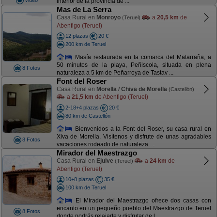
interior de la provincia de ...
Mas de La Serra
Casa Rural en
Monroyo
a
20,5 km
de
(Teruel)
Abenfigo (Teruel)
12 plazas
20 €
200 km de Teruel
Masía restaurada en la comarca del Matarraña, a
50 minutos de la playa, Peñiscola, situada en plena
8 Fotos
naturaleza a 5 km de Peñarroya de Tastav ...
Font del Roser
Casa Rural en
Morella / Chiva de Morella
(Castellón)
a
21,5 km
de Abenfigo (Teruel)
2-18+4 plazas
20 €
80 km de Castellón
Bienvenidos a la Font del Roser, su casa rural en
Xiva de Morella. Visítenos y disfrute de unas agradables
8 Fotos
vacaciones rodeado de naturaleza. ...
Mirador del Maestrazgo
Casa Rural en
Ejulve
a
24 km
de
(Teruel)
Abenfigo (Teruel)
10+8 plazas
35 €
100 km de Teruel
El Mirador del Maestrazgo ofrece dos casas con
encanto en un pequeño pueblo del Maestrazgo de Teruel
8 Fotos
donde podrás relajarte y disfrutar de l ...