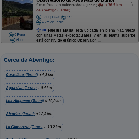
Casa Rural en
Valderrobres
a
36,5 km
(Teruel)
de Abenfigo (Teruel)
12+4 plazas
47 €
4 km de Teruel
Nuestra Masia, está ubicada en plena Naturaleza
8 Fotos
con unas vistas expectaculares, y en su planta superior
Video
está construido el único Observatori ...
Cerca de Abenfigo:
Castellote
(Teruel)
a 4,3 km
Aguaviva
(Teruel)
a 6,4 km
Los Alagones
(Teruel)
a 10,3 km
Alcorisa
(Teruel)
a 12,3 km
La Ginebrosa
(Teruel)
a 13,2 km