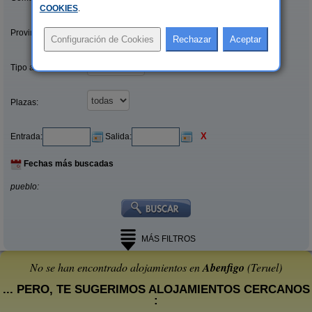
COOKIES
.
Provincias/Islas:
Tipo alquiler:
Plazas:
X
Entrada:
Salida:
Fechas más buscadas
pueblo:
MÁS FILTROS
No se han encontrado alojamientos en
Abenfigo
(Teruel)
... PERO, TE SUGERIMOS ALOJAMIENTOS CERCANOS
: