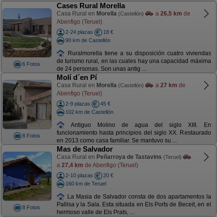
Cases Rural Morella
Casa Rural en
Morella
a
26,5 km
de
(Castellón)
Abenfigo (Teruel)
2-24 plazas
18 €
90 km de Castellón
Ruralmorella tiene a su disposición cuatro viviendas
de turismo rural, en las cuales hay una capacidad máxima
6 Fotos
de 24 personas. Son unas antig ...
Molí d´en Pí
Casa Rural en
Morella
a
27 km
de
(Castellón)
Abenfigo (Teruel)
2-9 plazas
45 €
102 km de Castellón
Antiguo Molino de agua del siglo XIII. En
funcionamiento hasta principios del siglo XX. Restaurado
8 Fotos
en 2013 como casa familiar. Se mantuvo su ...
Mas de Salvador
Casa Rural en
Peñarroya de Tastavins
(Teruel)
a
27,4 km
de Abenfigo (Teruel)
2-10 plazas
20 €
160 km de Teruel
La Masia de Salvador consta de dos apartamentos la
Pallisa y la Sala. Esta situada en Els Ports de Beceit, en el
8 Fotos
hermoso valle de Els Prats, ...