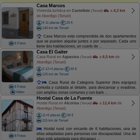
Casa Marcos
Vivienda turística en
Castellote
a
4,3 km
(Teruel)
de Abenfigo (Teruel)
9-11 plazas
20 €
140 km de Teruel
Casa Marcos esta comprendida de dos apartamentos
que se pueden alquilar juntos o por separado. Cada uno
8 Fotos
tiene dos habitaciones, un cuarto de ...
Casa El Gaiter
Casa Rural en
Aguaviva
a
6,5 km
de
(Teruel)
Abenfigo (Teruel)
2-12+4 plazas
40 €
125 km de Teruel
Casa Rural de Categoria Superior (tres espigas)
8 Fotos
comoda y cuidada al detalle, para descansar y evadirse,
Video
con amplias zonas comunes y con barb ...
Hostal Casa de La Fuente
Hostal Rural en
Alcorisa
a
12,4 km
de
(Teruel)
Abenfigo (Teruel)
11+5 plazas
30 €
115 km de Teruel
Hostal rural con encanto de 6 habitaciones, una de
ellas adaptadas para personas con discapacidad. Una de
8 Fotos
ellas está adaptada para discapaci ...