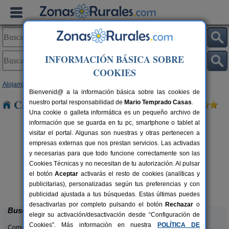
INFORMACIÓN BÁSICA SOBRE
COOKIES
Alojamientos
>
Aragón
>
Teruel
> Abenfigo
Bienvenid@ a la información básica sobre las cookies de
Casas Rurales cerca de Abenfigo
nuestro portal responsabilidad de
Mario Temprado Casas
.
Una cookie o galleta informática es un pequeño archivo de
información que se guarda en tu pc, smartphone o tablet al
visitar el portal. Algunas son nuestras y otras pertenecen a
empresas externas que nos prestan servicios. Las activadas
y necesarias para que todo funcione correctamente son las
Cookies Técnicas y no necesitan de tu autorización. Al pulsar
el botón
Aceptar
activarás el resto de cookies (analíticas y
Casas Rurales El Molinete
rs.
4-11+2 pers.
publicitarias), personalizadas según tus preferencias y con
 €
30 €
Mora de Rubielos (Teruel)
desde
publicidad ajustada a tus búsquedas. Estas últimas puedes
desactivarlas por completo pulsando el botón
Rechazar
o
Buscar
elegir su activación/desactivación desde “Configuración de
Cookies”. Más información en nuestra
POLÍTICA DE
Comunidades: