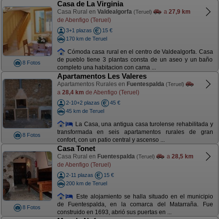
Casa de La Virginia
Casa Rural en
Valdealgorfa
a
27,9 km
(Teruel)
de Abenfigo (Teruel)
3+1 plazas
15 €
170 km de Teruel
Cómoda casa rural en el centro de Valdealgorfa. Casa
de pueblo tiene 3 plantas consta de un aseo y un baño
8 Fotos
completo una habitacion con cama ...
Apartamentos Les Valeres
Apartamentos Rurales en
Fuentespalda
(Teruel)
a
28,4 km
de Abenfigo (Teruel)
2-10+2 plazas
45 €
45 km de Teruel
La Casa, una antigua casa turolense rehabilitada y
transformada en seis apartamentos rurales de gran
8 Fotos
confort, con un patio central y ascenso ...
Casa Tonet
Casa Rural en
Fuentespalda
a
28,5 km
(Teruel)
de Abenfigo (Teruel)
2-11 plazas
15 €
200 km de Teruel
Este alojamiento se halla situado en el municipio
de Fuentespalda, en la comarca del Matarraña. Fue
8 Fotos
construido en 1693, abrió sus puertas en ...