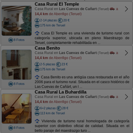
Casa Rural El Temple
Casa Rural en
Las Cuevas de Cañart
a
(Teruel)
14,4 km
de Abenfigo (Teruel)
2-14 plazas
20 €
175 km de Teruel
Casa El Temple es una vivienda de turismo rural con
categoría superior, ubicada en pleno Maestrazgo de
8 Fotos
Teruel, completamente rehabilitada en ...
Casa Benito
Casa Rural en
Las Cuevas de Cañart
a
(Teruel)
14,4 km
de Abenfigo (Teruel)
2-5 plazas
23 €
175 km de Teruel
Casa Benito es una antigüa casa restaurada en el año
2006 para el turismo rural. Situada en el casco histórico de
8 Fotos
Las Cuevas de Cañárt, un l ...
Casa Rural La Buhardilla
Casa Rural en
Las Cuevas de Cañart
a
(Teruel)
14,4 km
de Abenfigo (Teruel)
6+2 plazas
28 €
113 km de Teruel
Vivienda de turismo rural homologada de categoría
superior con distintivo oficial de calidad. Situada en el
8 Fotos
bello paraje del maestrazgo turo ...