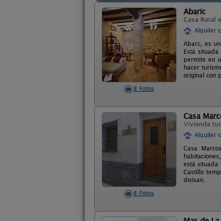
Abaric
Casa Rural 
Alquiler 
Abarc, es un
Está situada
permite en u
hacer turism
original con
8 Fotos
Casa Marc
Vivienda tur
Alquiler 
Casa Marcos
habitaciones
está situada
Castillo tem
divisan.
8 Fotos
Mas de La 