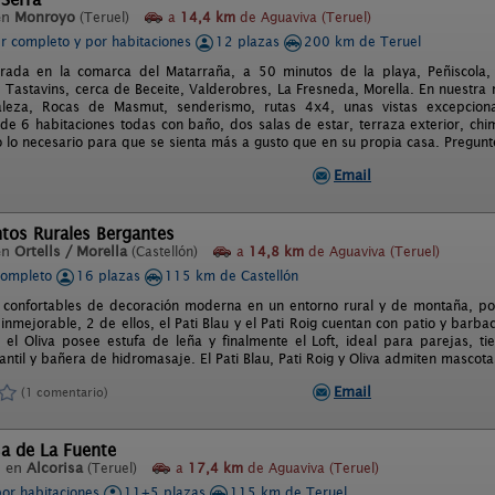
en
Monroyo
(Teruel)
a
14,4 km
de Aguaviva (Teruel)
er completo y por habitaciones
12 plazas
200 km de Teruel
urada en la comarca del Matarraña, a 50 minutos de la playa, Peñiscola
 Tastavins, cerca de Beceite, Valderobres, La Fresneda, Morella. En nuestra
aleza, Rocas de Masmut, senderismo, rutas 4x4, unas vistas excepcional
e 6 habitaciones todas con baño, dos salas de estar, terraza exterior, chim
o lo necesario para que se sienta más a gusto que en su propia casa. Pregunte
Email
tos Rurales Bergantes
en
Ortells / Morella
(Castellón)
a
14,8 km
de Aguaviva (Teruel)
completo
16 plazas
115 km de Castellón
 confortables de decoración moderna en un entorno rural y de montaña, p
inmejorable, 2 de ellos, el Pati Blau y el Pati Roig cuentan con patio y bar
 el Oliva posee estufa de leña y finalmente el Loft, ideal para parejas, ti
fantil y bañera de hidromasaje. El Pati Blau, Pati Roig y Oliva admiten masco
Email
(1 comentario)
a de La Fuente
l en
Alcorisa
(Teruel)
a
17,4 km
de Aguaviva (Teruel)
por habitaciones
11+5 plazas
115 km de Teruel