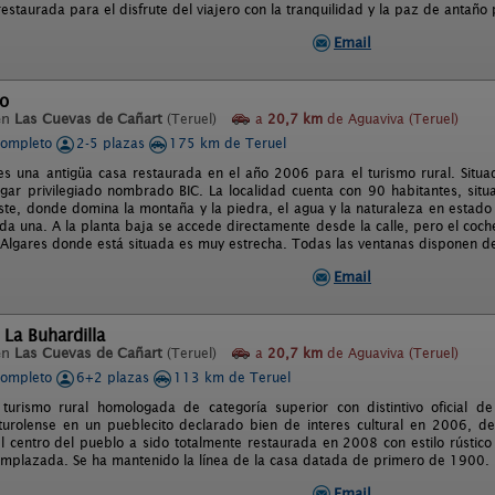
 restaurada para el disfrute del viajero con la tranquilidad y la paz de anta
Email
to
en
Las Cuevas de Cañart
(Teruel)
a
20,7 km
de Aguaviva (Teruel)
completo
2-5 plazas
175 km de Teruel
es una antigüa casa restaurada en el año 2006 para el turismo rural. Situa
ugar privilegiado nombrado BIC. La localidad cuenta con 90 habitantes, sit
ste, donde domina la montaña y la piedra, el agua y la naturaleza en estado 
a una. A la planta baja se accede directamente desde la calle, pero el coch
e Algares donde está situada es muy estrecha. Todas las ventanas disponen de
Email
 La Buhardilla
en
Las Cuevas de Cañart
(Teruel)
a
20,7 km
de Aguaviva (Teruel)
completo
6+2 plazas
113 km de Teruel
turismo rural homologada de categoría superior con distintivo oficial de
urolense en un pueblecito declarado bien de interes cultural en 2006, d
l centro del pueblo a sido totalmente restaurada en 2008 con estilo rústico
mplazada. Se ha mantenido la línea de la casa datada de primero de 1900.
Email