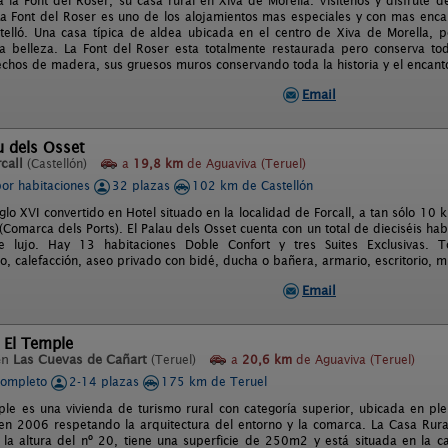
a la Font del Roser, su casa rural en Xiva de Morella. Visítenos y disfrute
La Font del Roser es uno de los alojamientos mas especiales y con mas enc
telló. Una casa típica de aldea ubicada en el centro de Xiva de Morella, 
ia belleza. La Font del Roser esta totalmente restaurada pero conserva to
echos de madera, sus gruesos muros conservando toda la historia y el encant
Email
u dels Osset
call
(Castellón)
a
19,8 km
de Aguaviva (Teruel)
por habitaciones
32 plazas
102 km de Castellón
iglo XVI convertido en Hotel situado en la localidad de Forcall, a tan sólo 10 k
(Comarca dels Ports). El Palau dels Osset cuenta con un total de dieciséis hab
de lujo. Hay 13 habitaciones Doble Confort y tres Suites Exclusivas. 
, calefacción, aseo privado con bidé, ducha o bañera, armario, escritorio, min
Email
 El Temple
en
Las Cuevas de Cañart
(Teruel)
a
20,6 km
de Aguaviva (Teruel)
completo
2-14 plazas
175 km de Teruel
le es una vivienda de turismo rural con categoría superior, ubicada en p
 en 2006 respetando la arquitectura del entorno y la comarca. La Casa Ru
 la altura del nº 20, tiene una superficie de 250m2 y está situada en la ca