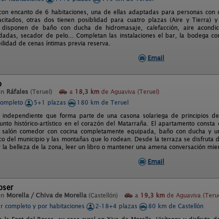
 con encanto de 6 habitaciones, una de ellas adaptadas para personas con 
citados, otras dos tienen posiblidad para cuatro plazas (Aire y Tierra) y
 disponen de baño con ducha de hidromasaje, calefacción, aire acondicion
adas, secador de pelo... Completan las instalaciones el bar, la bodega co
bilidad de cenas íntimas previa reserva.
Email
o
en
Ráfales
(Teruel)
a
18,3 km
de Aguaviva (Teruel)
completo
5+1 plazas
180 km de Teruel
 independiente que forma parte de una casona solariega de principios de
junto histórico-artístico en el corazón del Matarraña. El apartamento const
 salón comedor con cocina completamente equipada, baño con ducha y una
co del municipio y las montañas que lo rodean. Desde la terraza se disfruta d
 la belleza de la zona, leer un libro o mantener una amena conversación mie
Email
oser
en
Morella / Chiva de Morella
(Castellón)
a
19,3 km
de Aguaviva (Terue
er completo y por habitaciones
2-18+4 plazas
80 km de Castellón