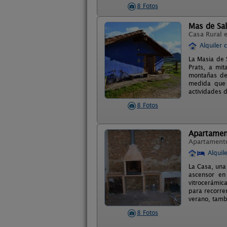
8 Fotos
Mas de Sa
Casa Rural 
Alquiler 
La Masia de S
Prats, a mi
montañas de
medida que 
actividades 
8 Fotos
Apartamen
Apartament
Alquil
La Casa, una 
ascensor en 
vitrocerámic
para recorrer
verano, tamb
8 Fotos