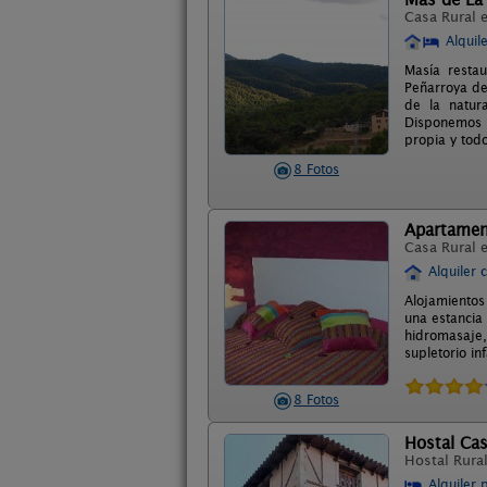
Casa Rural 
Alquil
Masía resta
Peñarroya de
de la natur
Disponemos d
propia y tod
8 Fotos
Apartamen
Casa Rural 
Alquiler 
Alojamientos
una estancia 
hidromasaje,
supletorio in
8 Fotos
Hostal Cas
Hostal Rura
Alquiler 