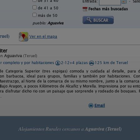
de 31 a 40
Entrada:
-
Sal
de 41 a 50
Fechas más buscadas
más de 50
pueblo:
Aguaviva
ruel)
Ver en el mapa
iter
en
Aguaviva
(Teruel)
er completo y por habitaciones
2-12+4 plazas
125 km de Teruel
de Categoria Superior (tres espigas) comoda y cuidada al detalle, para 
n barbacoa, ideal para grupos, familias y también por habitaciones. Con
Maestrazgo, al Norte de la comarca de su mismo nombre, junto a la comarca 
ajo Aragon, a pocos Kilómetros de Alcañiz y Morella. Impresiona por su entor
ra disfrutar dicho rio con un paisaje que sorprende y rodeado de bosques. P
.
Email
Alojamientos Rurales cercanos a
Aguaviva (Teruel)