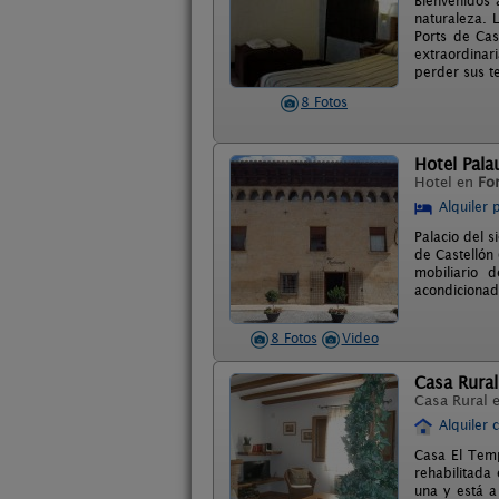
Bienvenidos 
naturaleza. 
Ports de Cas
extraordinar
perder sus t
8 Fotos
Hotel Pala
Hotel en
For
Alquiler 
Palacio del s
de Castellón 
mobiliario 
acondicionado
8 Fotos
Video
Casa Rural
Casa Rural 
Alquiler 
Casa El Temp
rehabilitada
una y está a