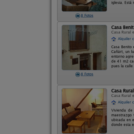
iglesia. Está
8 Fotos
Casa Beni
Casa Rural 
Alquiler 
Casa Benito 
Cañárt, un l
entorno agre
de 41 m2 cad
pues la call
8 Fotos
Casa Rural
Casa Rural 
Alquiler 
Vivienda de 
maestrazgo t
ubicada en e
donde esta e