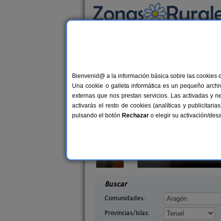
Busca por alojamiento
Alojamientos
>
Aragón
>
Teruel
> Aguaviva
Casas Rurales en Ag
Bienvenid@ a la información básica sobre las cookies 
Una cookie o galleta informática es un pequeño archiv
externas que nos prestan servicios. Las activadas y n
activarás el resto de cookies (analíticas y publicita
pulsando el botón
Rechazar
o elegir su activación/de
l Molinete
Casa Rural Los Cerezos
4-11+2 pers.
10+
30 €
s (Teruel)
Los Cerezos (Teruel)
desde
desd
Buscar
Comunidades:
Provincias/Islas: