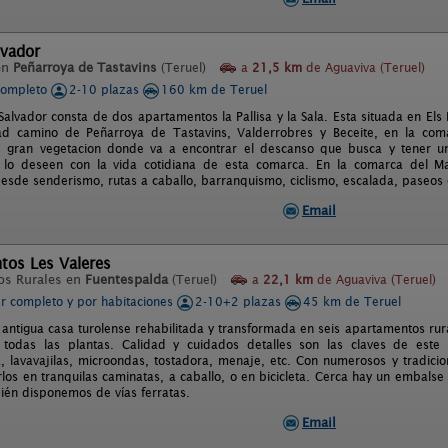
lvador
en
Peñarroya de Tastavins
(Teruel)
a
21,5 km
de Aguaviva (Teruel)
completo
2-10 plazas
160 km de Teruel
alvador consta de dos apartamentos la Pallisa y la Sala. Esta situada en Els 
tad camino de Peñarroya de Tastavins, Valderrobres y Beceite, en la com
 gran vegetacion donde va a encontrar el descanso que busca y tener una
lo deseen con la vida cotidiana de esta comarca. En la comarca del Ma
desde senderismo, rutas a caballo, barranquismo, ciclismo, escalada, paseos 
Email
tos Les Valeres
os Rurales en
Fuentespalda
(Teruel)
a
22,1 km
de Aguaviva (Teruel)
er completo y por habitaciones
2-10+2 plazas
45 km de Teruel
antigua casa turolense rehabilitada y transformada en seis apartamentos rura
todas las plantas. Calidad y cuidados detalles son las claves de este e
a, lavavajilas, microondas, tostadora, menaje, etc. Con numerosos y tradici
los en tranquilas caminatas, a caballo, o en bicicleta. Cerca hay un embalse
ién disponemos de vías ferratas.
Email