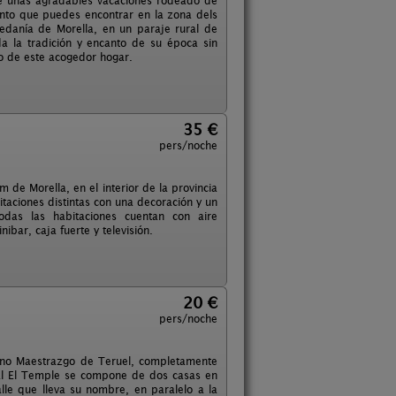
 de unas agradables vacaciones rodeado de
anto que puedes encontrar en la zona dels
pedanía de Morella, en un paraje rural de
da la tradición y encanto de su época sin
o de este acogedor hogar.
35 €
pers/noche
m de Morella, en el interior de la provincia
itaciones distintas con una decoración y un
Todas las habitaciones cuentan con aire
ibar, caja fuerte y televisión.
20 €
pers/noche
leno Maestrazgo de Teruel, completamente
ral El Temple se compone de dos casas en
lle que lleva su nombre, en paralelo a la