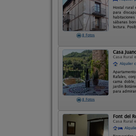
Hostal rural
para discapa
habitaciones
sábanas bord
lectura. Posi
8 Fotos
Casa Juan
Casa Rural 
Alquiler 
Apartamento
Rafales, con
cama doble,
jardín Botáni
para admirar
8 Fotos
Font del R
Casa Rural 
Alquil