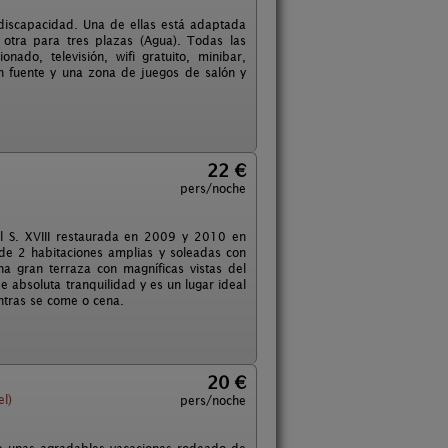
discapacidad. Una de ellas está adaptada
 otra para tres plazas (Agua). Todas las
ado, televisión, wifi gratuito, minibar,
n fuente y una zona de juegos de salón y
22 €
pers/noche
l S. XVIII restaurada en 2009 y 2010 en
a de 2 habitaciones amplias y soleadas con
 gran terraza con magníficas vistas del
e absoluta tranquilidad y es un lugar ideal
ntras se come o cena.
20 €
l)
pers/noche