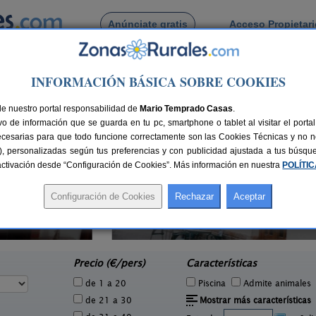
Anúnciate gratis
Acceso Propietar
Busca por pueblo
INFORMACIÓN BÁSICA SOBRE COOKIES
uaviva
de nuestro portal responsabilidad de
Mario Temprado Casas
.
o de información que se guarda en tu pc, smartphone o tablet al visitar el port
ecesarias para que todo funcione correctamente son las Cookies Técnicas y no ne
rias), personalizadas según tus preferencias y con publicidad ajustada a tus búsq
sactivación desde “Configuración de Cookies”. Más información en nuestra
POLÍTI
Obs
Fonda Josefina
2 pers.
10 pers.
20 €
18 €
Villarluengo (Teruel)
e
desde
Precio (€/pers)
Características
de 1 a 20
Piscina
Admite animales
de 21 a 30
Mostrar más características