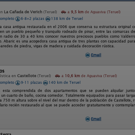
en
La Cañada de Verich
(Teruel)
a
9,5 km
de Aguaviva (Teruel)
completo
6-8+2 plazas
138 km de Teruel
a casa antigua restaurada en el 2006 que conserva su estructura original 
 en un pueblo pequeño y tranquilo rodeado de pinar, entre las comarcas de
n radio de 30 a 40 kms conocer nuestros preciosos pueblos como Valderrobr
o. Abaric es una acogedora casa antigua de tres plantas con capacidad par
 paredes de piedra, vigas de madera y cuidada decoración rústica.
Email
os
ística en
Castellote
(Teruel)
a
10,6 km
de Aguaviva (Teruel)
completo
9-11 plazas
140 km de Teruel
 esta comprendida de dos apartamentos que se pueden alquilar junt
, un cuarto de baño, cocina comedor. Totalmente equipados para pasar larg
 a 750 m altura sobre el nivel del mar dentro de la población de Castellote,
plario recién restaurado al que se puede acceder gratuitamente y contemplar
Email
Serra