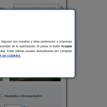
ios
-
al. Algunas son nuestras y otras pertenecen a empresas
cesitan de tu autorización. Al pulsar el botón
Aceptar
uedas. Estas últimas puedes desactivarlas por completo
CA DE COOKIES
.
ervatorio de Aves Mas de
12+4 pers.
47 €
Buñol
Casa El Puente
desde
Valderrobres (Teruel)
Beceite (Teruel)
Adaptada a discapacitados