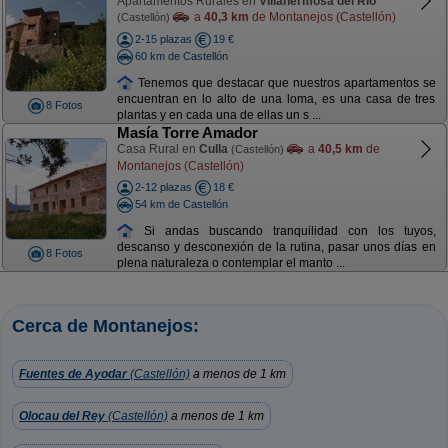
Apartamentos Rurales en
Villahermosa del Río
a
40,3 km
de Montanejos (Castellón)
(Castellón)
2-15 plazas
19 €
60 km de Castellón
Tenemos que destacar que nuestros apartamentos se
encuentran en lo alto de una loma, es una casa de tres
8 Fotos
plantas y en cada una de ellas un s ...
Masía Torre Amador
Casa Rural en
Culla
a
40,5 km
de
(Castellón)
Montanejos (Castellón)
2-12 plazas
18 €
54 km de Castellón
Si andas buscando tranquilidad con los tuyos,
descanso y desconexión de la rutina, pasar unos días en
8 Fotos
plena naturaleza o contemplar el manto ...
Cerca de Montanejos:
Fuentes de Ayodar
(Castellón)
a menos de 1 km
Olocau del Rey
(Castellón)
a menos de 1 km