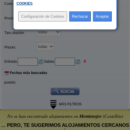
COOKIES
.
Comunidades:
Provincias/Islas:
Tipo alquiler:
Plazas:
X
Entrada:
Salida:
Fechas más buscadas
pueblo:
MÁS FILTROS
No se han encontrado alojamientos en
Montanejos
(Castellón)
... PERO, TE SUGERIMOS ALOJAMIENTOS CERCANOS
: