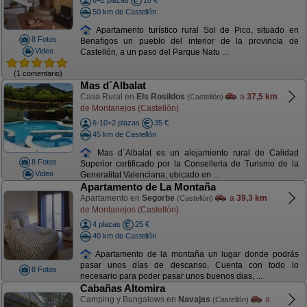
6+2 plazas
18 €
50 km de Castellón
Apartamento turístico rural Sol de Pico, situado en
8 Fotos
Benafigos un pueblo del interior de la provincia de
Video
Castellón, a un paso del Parque Natu ...
(1 comentario)
Mas d´Albalat
Casa Rural en
Els Rosildos
a
37,5 km
(Castellón)
de Montanejos (Castellón)
6-10+2 plazas
35 €
45 km de Castellón
Mas d´Albalat es un alojamiento rural de Calidad
8 Fotos
Superior certificado por la Conselleria de Turismo de la
Video
Generalitat Valenciana, ubicado en ...
Apartamento de La Montaña
Apartamento en
Segorbe
a
39,3 km
(Castellón)
de Montanejos (Castellón)
4 plazas
25 €
40 km de Castellón
Apartamento de la montaña un lugar donde podrás
pasar unos días de descanso. Cuenta con todo lo
8 Fotos
necesario para poder pasar unos buenos dias, ...
Cabañas Altomira
Camping y Bungalows en
Navajas
a
(Castellón)