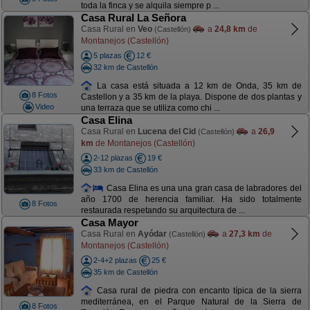
toda la finca y se alquila siempre p ...
Casa Rural La Señora
Casa Rural en
Veo
a
24,8 km
de
(Castellón)
Montanejos (Castellón)
5 plazas
12 €
32 km de Castellón
La casa está situada a 12 km de Onda, 35 km de
8 Fotos
Castellon y a 35 km de la playa. Dispone de dos plantas y
Video
una terraza que se utiliza como chi ...
Casa Elina
Casa Rural en
Lucena del Cid
a
26,9
(Castellón)
km
de Montanejos (Castellón)
2-12 plazas
19 €
33 km de Castellón
Casa Elina es una una gran casa de labradores del
año 1700 de herencia familiar. Ha sido totalmente
8 Fotos
restaurada respetando su arquitectura de ...
Casa Mayor
Casa Rural en
Ayódar
a
27,3 km
de
(Castellón)
Montanejos (Castellón)
2-4+2 plazas
25 €
35 km de Castellón
Casa rural de piedra con encanto típica de la sierra
mediterránea, en el Parque Natural de la Sierra de
8 Fotos