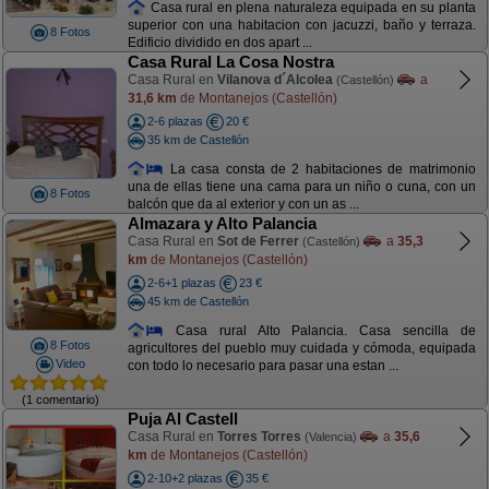
Casa rural en plena naturaleza equipada en su planta
superior con una habitacion con jacuzzi, baño y terraza.
8 Fotos
Edificio dividido en dos apart ...
Casa Rural La Cosa Nostra
Casa Rural en
Vilanova d´Alcolea
a
(Castellón)
31,6 km
de Montanejos (Castellón)
2-6 plazas
20 €
35 km de Castellón
La casa consta de 2 habitaciones de matrimonio
una de ellas tiene una cama para un niño o cuna, con un
8 Fotos
balcón que da al exterior y con un as ...
Almazara y Alto Palancia
Casa Rural en
Sot de Ferrer
a
35,3
(Castellón)
km
de Montanejos (Castellón)
2-6+1 plazas
23 €
45 km de Castellón
Casa rural Alto Palancia. Casa sencilla de
8 Fotos
agricultores del pueblo muy cuidada y cómoda, equipada
Video
con todo lo necesario para pasar una estan ...
(1 comentario)
Puja Al Castell
Casa Rural en
Torres Torres
a
35,6
(Valencia)
km
de Montanejos (Castellón)
2-10+2 plazas
35 €