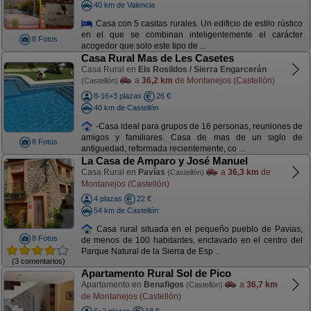
40 km de Valencia
Casa con 5 casitas rurales. Un edificio de estilo rústico
en el que se combinan inteligentemente el carácter
8 Fotos
acogedor que solo este tipo de ...
Casa Rural Mas de Les Casetes
Casa Rural en
Els Rosildos / Sierra Engarcerán
a
36,2 km
de Montanejos (Castellón)
(Castellón)
8-16+3 plazas
26 €
40 km de Castellón
-Casa ideal para grupos de 16 personas, reuniones de
amigos y familiares. Casa de mas de un siglo de
8 Fotos
antiguedad, reformada recientemente, co ...
La Casa de Amparo y José Manuel
Casa Rural en
Pavías
a
36,3 km
de
(Castellón)
Montanejos (Castellón)
4 plazas
22 €
54 km de Castellón
Casa rural situada en el pequeño pueblo de Pavías,
8 Fotos
de menos de 100 habitantes, enclavado en el centro del
Parque Natural de la Sierra de Esp ...
(3 comentarios)
Apartamento Rural Sol de Pico
Apartamento en
Benafigos
a
36,7 km
(Castellón)
de Montanejos (Castellón)