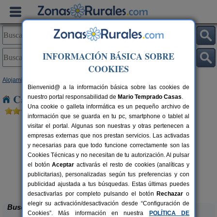
INFORMACIÓN BÁSICA SOBRE
COOKIES
Alojamientos
>
Comunidad Valenciana
>
Castellón
> Montanejos
Bienvenid@ a la información básica sobre las cookies de
Casas Rurales cerca de Montanejos
nuestro portal responsabilidad de
Mario Temprado Casas
.
Una cookie o galleta informática es un pequeño archivo de
información que se guarda en tu pc, smartphone o tablet al
visitar el portal. Algunas son nuestras y otras pertenecen a
empresas externas que nos prestan servicios. Las activadas
y necesarias para que todo funcione correctamente son las
Cookies Técnicas y no necesitan de tu autorización. Al pulsar
el botón
Aceptar
activarás el resto de cookies (analíticas y
rs.
publicitarias), personalizadas según tus preferencias y con
 €
Casa Hostalas
2-6+1 pers.
20 €
publicidad ajustada a tus búsquedas. Estas últimas puedes
Rossell (Castellón)
desde
desactivarlas por completo pulsando el botón
Rechazar
o
elegir su activación/desactivación desde “Configuración de
Buscar
Cookies”. Más información en nuestra
POLÍTICA DE