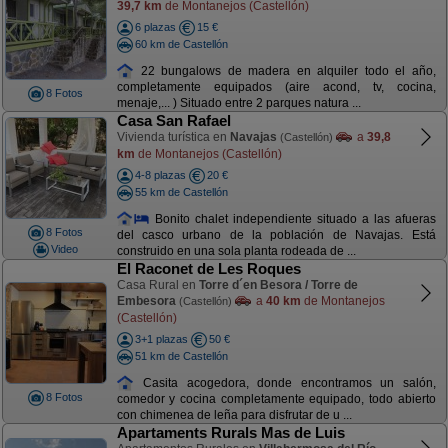
39,7 km
de Montanejos (Castellón)
6 plazas
15 €
60 km de Castellón
22 bungalows de madera en alquiler todo el año,
completamente equipados (aire acond, tv, cocina,
8 Fotos
menaje,... ) Situado entre 2 parques natura ...
Casa San Rafael
Vivienda turística en
Navajas
a
39,8
(Castellón)
km
de Montanejos (Castellón)
4-8 plazas
20 €
55 km de Castellón
Bonito chalet independiente situado a las afueras
8 Fotos
del casco urbano de la población de Navajas. Está
Video
construido en una sola planta rodeada de ...
El Raconet de Les Roques
Casa Rural en
Torre d´en Besora / Torre de
Embesora
a
40 km
de Montanejos
(Castellón)
(Castellón)
3+1 plazas
50 €
51 km de Castellón
Casita acogedora, donde encontramos un salón,
8 Fotos
comedor y cocina completamente equipado, todo abierto
con chimenea de leña para disfrutar de u ...
Apartaments Rurals Mas de Luis