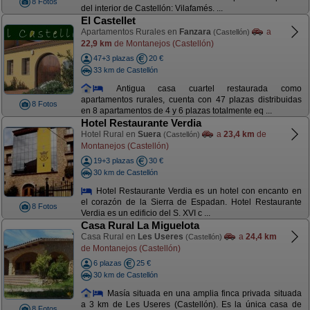
8 Fotos
del interior de Castellón: Vilafamés. ...
El Castellet
Apartamentos Rurales en
Fanzara
a
(Castellón)
22,9 km
de Montanejos (Castellón)
47+3 plazas
20 €
33 km de Castellón
Antigua casa cuartel restaurada como
apartamentos rurales, cuenta con 47 plazas distribuidas
8 Fotos
en 8 apartamentos de 4 y 6 plazas totalmente eq ...
Hotel Restaurante Verdia
Hotel Rural en
Suera
a
23,4 km
de
(Castellón)
Montanejos (Castellón)
19+3 plazas
30 €
30 km de Castellón
Hotel Restaurante Verdia es un hotel con encanto en
el corazón de la Sierra de Espadan. Hotel Restaurante
8 Fotos
Verdia es un edificio del S. XVI c ...
Casa Rural La Miguelota
Casa Rural en
Les Useres
a
24,4 km
(Castellón)
de Montanejos (Castellón)
6 plazas
25 €
30 km de Castellón
Masía situada en una amplia finca privada situada
a 3 km de Les Useres (Castellón). Es la única casa de
8 Fotos