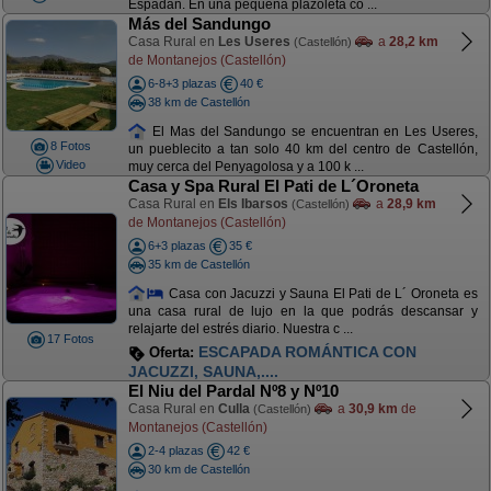
Espadán. En una pequeña plazoleta co ...
Más del Sandungo
Casa Rural en
Les Useres
a
28,2 km
(Castellón)
de Montanejos (Castellón)
6-8+3 plazas
40 €
38 km de Castellón
El Mas del Sandungo se encuentran en Les Useres,
8 Fotos
un pueblecito a tan solo 40 km del centro de Castellón,
Video
muy cerca del Penyagolosa y a 100 k ...
Casa y Spa Rural El Pati de L´Oroneta
Casa Rural en
Els Ibarsos
a
28,9 km
(Castellón)
de Montanejos (Castellón)
6+3 plazas
35 €
35 km de Castellón
Casa con Jacuzzi y Sauna El Pati de L´ Oroneta es
una casa rural de lujo en la que podrás descansar y
relajarte del estrés diario. Nuestra c ...
17 Fotos
ESCAPADA ROMÁNTICA CON
Oferta:
JACUZZI, SAUNA,....
El Niu del Pardal Nº8 y Nº10
Casa Rural en
Culla
a
30,9 km
de
(Castellón)
Montanejos (Castellón)
2-4 plazas
42 €
30 km de Castellón