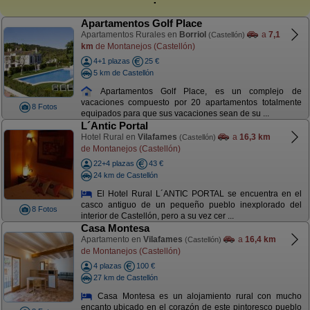
Apartamentos Golf Place
Apartamentos Rurales en
Borriol
a
7,1
(Castellón)
km
de Montanejos (Castellón)
4+1 plazas
25 €
5 km de Castellón
Apartamentos Golf Place, es un complejo de
vacaciones compuesto por 20 apartamentos totalmente
8 Fotos
equipados para que sus vacaciones sean de su ...
L´Antic Portal
Hotel Rural en
Vilafames
a
16,3 km
(Castellón)
de Montanejos (Castellón)
22+4 plazas
43 €
24 km de Castellón
El Hotel Rural L´ANTIC PORTAL se encuentra en el
casco antiguo de un pequeño pueblo inexplorado del
8 Fotos
interior de Castellón, pero a su vez cer ...
Casa Montesa
Apartamento en
Vilafames
a
16,4 km
(Castellón)
de Montanejos (Castellón)
4 plazas
100 €
27 km de Castellón
Casa Montesa es un alojamiento rural con mucho
encanto ubicado en el corazón de este pintoresco pueblo