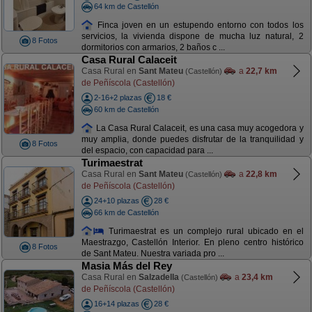
64 km de Castellón
Finca joven en un estupendo entorno con todos los
servicios, la vivienda dispone de mucha luz natural, 2
8 Fotos
dormitorios con armarios, 2 baños c ...
Casa Rural Calaceit
Casa Rural en
Sant Mateu
a
22,7 km
(Castellón)
de Peñíscola (Castellón)
2-16+2 plazas
18 €
60 km de Castellón
La Casa Rural Calaceit, es una casa muy acogedora y
muy amplia, donde puedes disfrutar de la tranquilidad y
8 Fotos
del espacio, con capacidad para ...
Turimaestrat
Casa Rural en
Sant Mateu
a
22,8 km
(Castellón)
de Peñíscola (Castellón)
24+10 plazas
28 €
66 km de Castellón
Turimaestrat es un complejo rural ubicado en el
Maestrazgo, Castellón Interior. En pleno centro histórico
8 Fotos
de Sant Mateu. Nuestra variada pro ...
Masia Más del Rey
Casa Rural en
Salzadella
a
23,4 km
(Castellón)
de Peñíscola (Castellón)
16+14 plazas
28 €