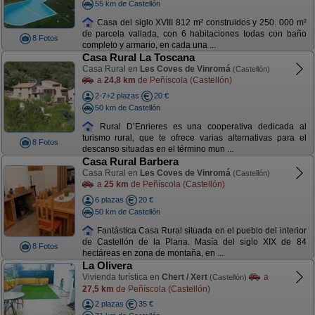
55 km de Castellón
Casa del siglo XVIII 812 m² construidos y 250. 000 m²
de parcela vallada, con 6 habitaciones todas con baño
8 Fotos
completo y armario, en cada una ...
Casa Rural La Toscana
Casa Rural en
Les Coves de Vinromá
(Castellón)
a
24,8 km
de Peñíscola (Castellón)
2-7+2 plazas
20 €
50 km de Castellón
Rural D’Enrieres es una cooperativa dedicada al
turismo rural, que te ofrece varias alternativas para el
8 Fotos
descanso situadas en el término mun ...
Casa Rural Barbera
Casa Rural en
Les Coves de Vinromá
(Castellón)
a
25 km
de Peñíscola (Castellón)
6 plazas
20 €
50 km de Castellón
Fantástica Casa Rural situada en el pueblo del interior
de Castellón de la Plana. Masía del siglo XIX de 84
8 Fotos
hectáreas en zona de montaña, en ...
La Olivera
Vivienda turística en
Chert / Xert
a
(Castellón)
27,5 km
de Peñíscola (Castellón)
2 plazas
35 €