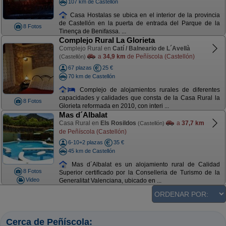
107 km de Castellón
Casa Hostalas se ubica en el interior de la provincia
de Castellón en la puerta de entrada del Parque de la
8 Fotos
Tinença de Benifassa. ...
Complejo Rural La Glorieta
Complejo Rural en
Catí / Balneario de L´Avellà
a
34,9 km
de Peñíscola (Castellón)
(Castellón)
67 plazas
25 €
70 km de Castellón
Complejo de alojamientos rurales de diferentes
capacidades y calidades que consta de la Casa Rural la
8 Fotos
Glorieta reformada en 2010, con interi ...
Mas d´Albalat
Casa Rural en
Els Rosildos
a
37,7 km
(Castellón)
de Peñíscola (Castellón)
6-10+2 plazas
35 €
45 km de Castellón
Mas d´Albalat es un alojamiento rural de Calidad
8 Fotos
Superior certificado por la Conselleria de Turismo de la
Video
Generalitat Valenciana, ubicado en ...
Cerca de Peñíscola: