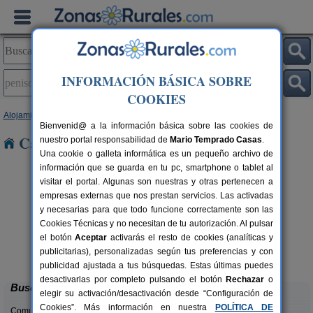
INFORMACIÓN BÁSICA SOBRE
COOKIES
Alojamientos
>
Comunidad Valenciana
>
Castellón
> Peñíscola
Bienvenid@ a la información básica sobre las cookies de
Casas Rurales en Peñíscola
nuestro portal responsabilidad de
Mario Temprado Casas
.
Una cookie o galleta informática es un pequeño archivo de
información que se guarda en tu pc, smartphone o tablet al
visitar el portal. Algunas son nuestras y otras pertenecen a
empresas externas que nos prestan servicios. Las activadas
y necesarias para que todo funcione correctamente son las
Cookies Técnicas y no necesitan de tu autorización. Al pulsar
rs.
el botón
Aceptar
activarás el resto de cookies (analíticas y
 €
Apartamentos Rurales Bergantes
16 pers.
publicitarias), personalizadas según tus preferencias y con
37 €
Ortells (Castellón)
desde
publicidad ajustada a tus búsquedas. Estas últimas puedes
desactivarlas por completo pulsando el botón
Rechazar
o
Buscar
elegir su activación/desactivación desde “Configuración de
Cookies”. Más información en nuestra
POLÍTICA DE
Comunidades: