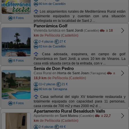
80 km de Castellón
Los alojamientos rurales de Mediterránea Rural están
totalmente equipados y cuentan con una situación
8 Fotos
privilegiada en la localidad de Sant J ...
Panorámica Golf
Vivienda turística en
Sant Jordi
a
18
(Castellón)
km
de Peñíscola (Castellón)
2-4 plazas
27 €
83 km de Castellón
Casa adosada, esquinera, en campo de golf
Panorámica en Sant Jordi, a unos 10 km de Vinaros. La
8 Fotos
casa está situada cerca de la entrada, con v ...
Senia de Don Pedro
Casa Rural en
Horta de Sant Joan
a
(Tarragona)
18,9 km
de Peñíscola (Castellón)
11+2 plazas
21 €
80 km de Tarragona
Casa señorial del siglo XV totalmente restaurada y
totalmente equipada con capacidad para 11 personas,
8 Fotos
casa consta de 700 m2 y mas 2000 m2 d ...
Apartamento Rural Besalduch Valls
Apartamento en
Sant Mateu
a
22,7
(Castellón)
km
de Peñíscola (Castellón)
2-4 plazas
49 €