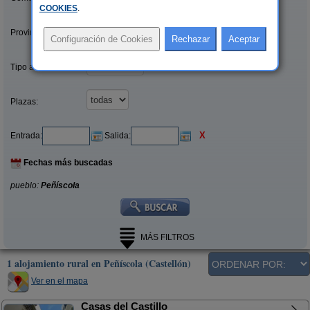
COOKIES
.
Provincias/Islas:
Tipo alquiler:
Plazas:
X
Entrada:
Salida:
Fechas más buscadas
pueblo:
Peñíscola
MÁS FILTROS
1 alojamiento rural en Peñíscola (Castellón)
Ver en el mapa
Casas del Castillo