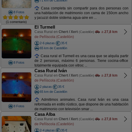
71 km de Castellón
Casa completa sin compartir para dos personas con
8 Fotos
una habitación de matrimonio con cama de 150cm ancho
y jacuzzi doble sistema agua-aire en ...
(1 comentario)
El Turmell
Casa Rural en
Chert / Xert
a
27,8 km
(Castellón)
de Peñíscola (Castellón)
2-6 plazas
35 €
65 km de Castellón
Casa rural el Turmell es una casa que se alquila partir
de 2 personas, máximo 6 personas. Tiene cocina-office
8 Fotos
totalmente equipada con vitroc ...
Casa Rural Iván
Casa Rural en
Chert / Xert
a
27,8 km
(Castellón)
de Peñíscola (Castellón)
2 plazas
35 €
65 km de Castellón
Admitimos animales. Casa rural Iván es una casa
reformada en estilo rústico, que dispone de una habitación
8 Fotos
de matrimonio con televisión smar ...
Casa Alba
Casa Rural en
Chert / Xert
a
27,8 km
(Castellón)
de Peñíscola (Castellón)
2-4 plazas
35 €