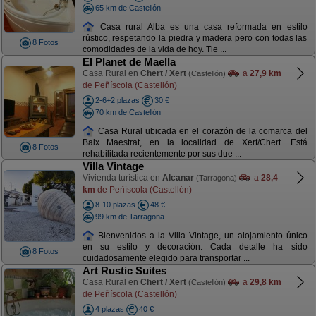
65 km de Castellón
Casa rural Alba es una casa reformada en estilo
rústico, respetando la piedra y madera pero con todas las
8 Fotos
comodidades de la vida de hoy. Tie ...
El Planet de Maella
Casa Rural en
Chert / Xert
a
27,9 km
(Castellón)
de Peñíscola (Castellón)
2-6+2 plazas
30 €
70 km de Castellón
Casa Rural ubicada en el corazón de la comarca del
Baix Maestrat, en la localidad de Xert/Chert. Está
8 Fotos
rehabilitada recientemente por sus due ...
Villa Vintage
Vivienda turística en
Alcanar
a
28,4
(Tarragona)
km
de Peñíscola (Castellón)
8-10 plazas
48 €
99 km de Tarragona
Bienvenidos a la Villa Vintage, un alojamiento único
en su estilo y decoración. Cada detalle ha sido
8 Fotos
cuidadosamente elegido para transportar ...
Art Rustic Suites
Casa Rural en
Chert / Xert
a
29,8 km
(Castellón)
de Peñíscola (Castellón)
4 plazas
40 €