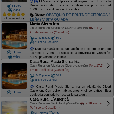
El Maset de Pulpis es un Albergue único, fruto de la
Restauración de una antigua Masia de principios del
8 Fotos
1800. Es una edificación Sostenible ...
Video
OBSEQUIO DE FRUTA DE CÍTRICOS /
Oferta:
(3 comentarios)
LEÑA / VISITA GUIADA
Masía Sierra Irta
Casa Rural en
Alcalà de Xivert
a
17,7
(Castellón)
km
de Peñíscola (Castellón)
12-30 plazas
30 €
28 km de Castellón
Nuestra masía por su ubicación en el centro de una de
8 Fotos
las mejores zonas turísticas de la provincia de Castellón,
Video
por su privacidad e intimid ...
Casa Rural Masía Sierra Irta
Casa Rural en
Alcalá de Xivert
a
17,7
(Castellón)
km
de Peñíscola (Castellón)
12-26 plazas
30 €
35 km de Castellón
Casa Rural Masía Sierra Irta en Alcalá de Xivert
Castellón. Con ocho habitaciones y cinco baños. Está
8 Fotos
equipada con todo lo necesario para qu ...
Casa Rural L´Americà
Casa Rural en
Sant Jordi
a
18 km
de
(Castellón)
Peñíscola (Castellón)
6+1 plazas
28 €