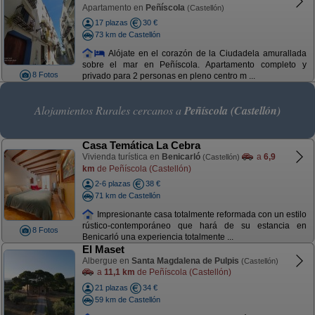
Apartamento en
Peñíscola
(Castellón)
17 plazas
30 €
73 km de Castellón
Alójate en el corazón de la Ciudadela amurallada
sobre el mar en Peñíscola. Apartamento completo y
8 Fotos
privado para 2 personas en pleno centro m ...
Alojamientos Rurales cercanos a
Peñíscola (Castellón)
Casa Temática La Cebra
Vivienda turística en
Benicarló
a
6,9
(Castellón)
km
de Peñíscola (Castellón)
2-6 plazas
38 €
71 km de Castellón
Impresionante casa totalmente reformada con un estilo
rústico-contemporáneo que hará de su estancia en
8 Fotos
Benicarló una experiencia totalmente ...
El Maset
Albergue en
Santa Magdalena de Pulpis
(Castellón)
a
11,1 km
de Peñíscola (Castellón)
21 plazas
34 €
59 km de Castellón