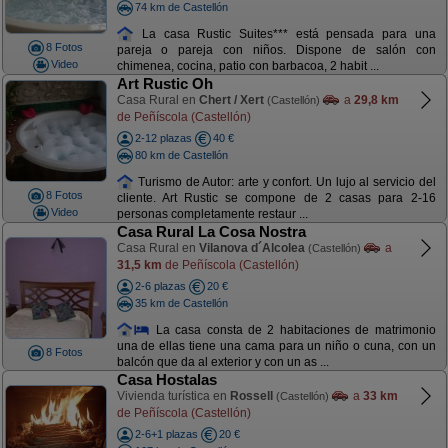
74 km de Castellón
La casa Rustic Suites*** está pensada para una
8 Fotos
pareja o pareja con niños. Dispone de salón con
Video
chimenea, cocina, patio con barbacoa, 2 habit ...
Art Rustic Oh
Casa Rural en
Chert / Xert
a
29,8 km
(Castellón)
de Peñíscola (Castellón)
2-12 plazas
40 €
80 km de Castellón
Turismo de Autor: arte y confort. Un lujo al servicio del
8 Fotos
cliente. Art Rustic se compone de 2 casas para 2-16
Video
personas completamente restaur ...
Casa Rural La Cosa Nostra
Casa Rural en
Vilanova d´Alcolea
a
(Castellón)
31,5 km
de Peñíscola (Castellón)
2-6 plazas
20 €
35 km de Castellón
La casa consta de 2 habitaciones de matrimonio
una de ellas tiene una cama para un niño o cuna, con un
8 Fotos
balcón que da al exterior y con un as ...
Casa Hostalas
Vivienda turística en
Rossell
a
33 km
(Castellón)
de Peñíscola (Castellón)
2-6+1 plazas
20 €