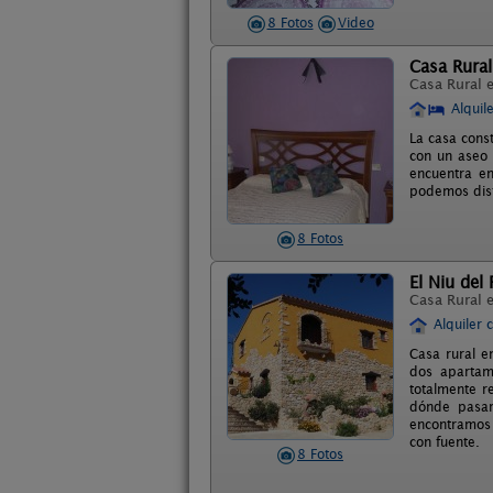
8 Fotos
Video
Casa Rural
Casa Rural 
Alquil
La casa cons
con un aseo 
encuentra en
podemos disf
8 Fotos
El Niu del
Casa Rural 
Alquiler 
Casa rural e
dos apartam
totalmente r
dónde pasar
encontramos 
con fuente.
8 Fotos