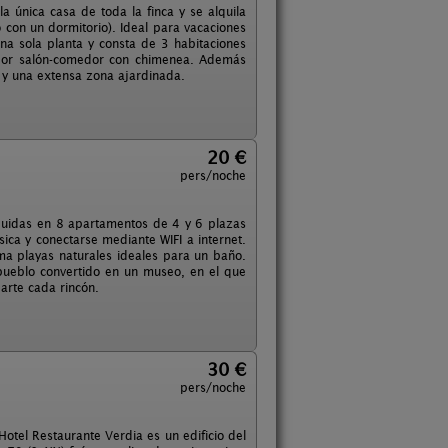
a única casa de toda la finca y se alquila
 con un dormitorio). Ideal para vacaciones
una sola planta y consta de 3 habitaciones
edor salón-comedor con chimenea. Además
 y una extensa zona ajardinada.
20 €
pers/noche
ibuidas en 8 apartamentos de 4 y 6 plazas
ica y conectarse mediante WIFI a internet.
ma playas naturales ideales para un baño.
n pueblo convertido en un museo, en el que
arte cada rincón.
30 €
pers/noche
otel Restaurante Verdia es un edificio del