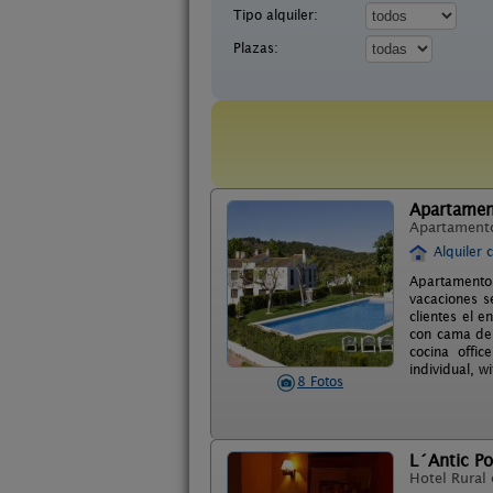
Tipo alquiler:
Plazas:
Apartamen
Apartament
Alquiler 
Apartamento
vacaciones s
clientes el 
con cama de 
cocina offic
individual, wi
8 Fotos
L´Antic Po
Hotel Rural