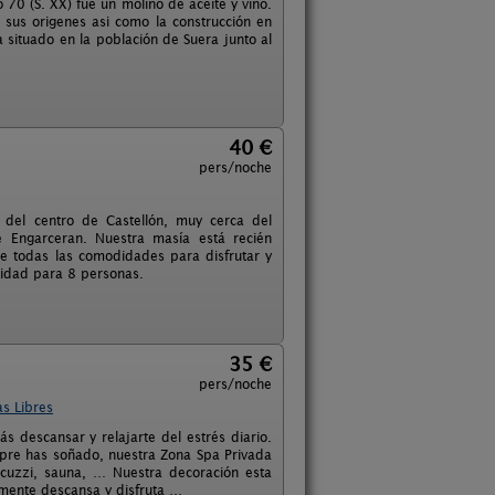
 70 (S. XX) fué un molino de aceite y vino.
 sus origenes asi como la construcción en
 situado en la población de Suera junto al
40 €
pers/noche
del centro de Castellón, muy cerca del
 Engarceran. Nuestra masía está recién
de todas las comodidades para disfrutar y
cidad para 8 personas.
35 €
pers/noche
s Libres
s descansar y relajarte del estrés diario.
pre has soñado, nuestra Zona Spa Privada
acuzzi, sauna, … Nuestra decoración esta
amente descansa y disfruta …