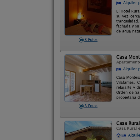
Alquiler 
El Hotel Rur
su vez cerc
tranquilidad
fachada y su 
de agua natu
8 Fotos
Casa Mont
Apartament
Alquiler 
Casa Montesa
Vilafamés. 
relajarte y 
Orden de San
propietaria d
8 Fotos
Casa Rural
Casa Rural 
Alquil