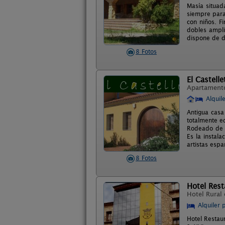
Masía situad
siempre para
con niños. F
dobles ampl
dispone de d
8 Fotos
El Castelle
Apartament
Alquil
Antigua casa
totalmente e
Rodeado de v
Es la instal
artistas esp
8 Fotos
Hotel Rest
Hotel Rural
Alquiler 
Hotel Restau