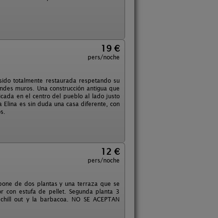
19 €
pers/noche
sido totalmente restaurada respetando su
andes muros. Una construcción antigua que
ada en el centro del pueblo al lado justo
a Elina es sin duda una casa diferente, con
s.
12 €
pers/noche
pone de dos plantas y una terraza que se
or con estufa de pellet. Segunda planta 3
l chill out y la barbacoa. NO SE ACEPTAN