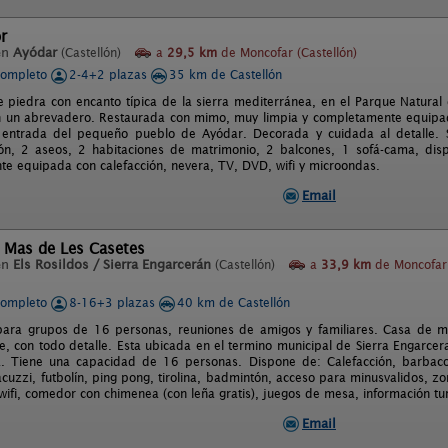
r
en
Ayódar
(Castellón)
a
29,5 km
de Moncofar (Castellón)
completo
2-4+2 plazas
35 km de Castellón
e piedra con encanto típica de la sierra mediterránea, en el Parque Natura
n un abrevadero. Restaurada con mimo, muy limpia y completamente equipada.
 entrada del pequeño pueblo de Ayódar. Decorada y cuidada al detalle. S
ón, 2 aseos, 2 habitaciones de matrimonio, 2 balcones, 1 sofá-cama, dis
e equipada con calefacción, nevera, TV, DVD, wifi y microondas.
Email
l Mas de Les Casetes
en
Els Rosildos / Sierra Engarcerán
(Castellón)
a
33,9 km
de Moncofar
completo
8-16+3 plazas
40 km de Castellón
para grupos de 16 personas, reuniones de amigos y familiares. Casa de m
, con todo detalle. Esta ubicada en el termino municipal de Sierra Engarcera
a. Tiene una capacidad de 16 personas. Dispone de: Calefacción, barbaco
acuzzi, futbolín, ping pong, tirolina, badmintón, acceso para minusvalidos, zo
ifi, comedor con chimenea (con leña gratis), juegos de mesa, información tur
Email