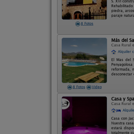
S. XVI constr
Rehabilitado
piedra, arco
paraje natur
8 Fotos
Más del S
Casa Rural 
Alquiler 
El Mas del 
Penyagolosa
reformada, m
desconectar 
8 Fotos
Video
Casa y Spa
Casa Rural 
Alquil
Casa con Jac
Nuestra casa
estará dispo
totalmente c