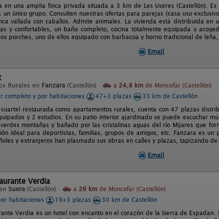
a en una amplia finca privada situada a 3 km de Les Useres (Castellón). Es l
 un único grupo. Consulten nuestras ofertas para parejas (casa uso exclusivo
inca vallada con caballos. Admite animales. La vivienda está distribuida en 
ias y confortables, un baño completo, cocina totalmente equipada y acog
os porches, uno de ellos equipado con barbacoa y horno tradicional de leña,
Email
t
os Rurales en
Fanzara
(Castellón)
a
24,8 km
de Moncofar (Castellón)
er completo y por habitaciones
47+3 plazas
33 km de Castellón
 cuartel restaurada como apartamentos rurales, cuenta con 47 plazas distr
quipados y 2 estudios. En su patio interior ajardinado se puede escuchar mús
erdes montañas y bañado por las cristalinas aguas del río Mijares que for
ación ideal para deportistas, familias, grupos de amigos, etc. Fanzara es u
añoles y extranjeros han plasmado sus obras en calles y plazas, tapizando de 
Email
aurante Verdia
 en
Suera
(Castellón)
a
26 km
de Moncofar (Castellón)
por habitaciones
19+3 plazas
30 km de Castellón
rante Verdia es un hotel con encanto en el corazón de la Sierra de Espadan. H