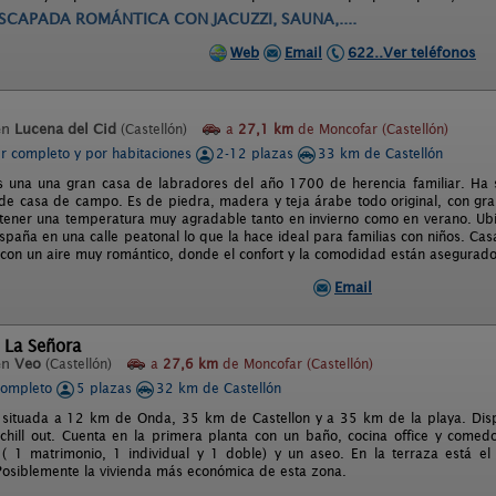
SCAPADA ROMÁNTICA CON JACUZZI, SAUNA,....
Web
Email
622..Ver teléfonos
en
Lucena del Cid
(Castellón)
a
27,1 km
de Moncofar (Castellón)
er completo y por habitaciones
2-12 plazas
33 km de Castellón
s una una gran casa de labradores del año 1700 de herencia familiar. Ha 
 de casa de campo. Es de piedra, madera y teja árabe todo original, con gr
ener una temperatura muy agradable tanto en invierno como en verano. Ubic
spaña en una calle peatonal lo que la hace ideal para familias con niños. Cas
je con un aire muy romántico, donde el confort y la comodidad están asegurado
Email
 La Señora
en
Veo
(Castellón)
a
27,6 km
de Moncofar (Castellón)
completo
5 plazas
32 km de Castellón
 situada a 12 km de Onda, 35 km de Castellon y a 35 km de la playa. Dis
 chill out. Cuenta en la primera planta con un baño, cocina office y comed
 ( 1 matrimonio, 1 individual y 1 doble) y un aseo. En la terraza está e
siblemente la vivienda más económica de esta zona.