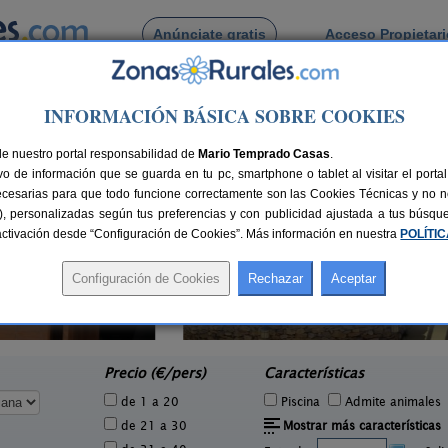
Anúnciate gratis
Acceso Propietar
Busca por pueblo
INFORMACIÓN BÁSICA SOBRE COOKIES
tellón
> Moncofar
 de Moncofar
de nuestro portal responsabilidad de
Mario Temprado Casas
.
o de información que se guarda en tu pc, smartphone o tablet al visitar el port
ecesarias para que todo funcione correctamente son las Cookies Técnicas y no ne
rias), personalizadas según tus preferencias y con publicidad ajustada a tus búsq
sactivación desde “Configuración de Cookies”. Más información en nuestra
POLÍTI
Cases Rural Morella
1 pers.
2-24 pers.
50 €
18 €
Morella (Castellón)
Les 
e
desde
Precio (€/pers)
Características
de 1 a 20
Piscina
Admite animales
de 21 a 30
Mostrar más características