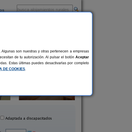
ios
-
al. Algunas son nuestras y otras pertenecen a empresas
cesitan de tu autorización. Al pulsar el botón
Aceptar
uedas. Estas últimas puedes desactivarlas por completo
CA DE COOKIES
.
Casa Rural Barbera
Casa Rural La Migue
6 pers.
20 €
Coves de Vinromá (Castellón)
Les Useres (Castell
desde
Adaptada a discapacitados