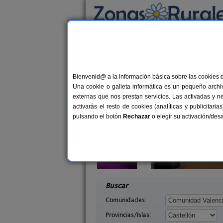
Busca por alojamiento
Alojamientos
>
Comunidad Valenciana
>
Cas
Casas Rurales cerca
Bienvenid@ a la información básica sobre las cookies 
Una cookie o galleta informática es un pequeño archiv
externas que nos prestan servicios. Las activadas y n
activarás el resto de cookies (analíticas y publicita
pulsando el botón
Rechazar
o elegir su activación/de
El Pati de L
6+3 pers.
35 €
ta
El Raconet de Les Roques
3+
desde
stellón)
Torre d´en Besora (Castellón)
desd
Buscar
Comunidades:
Provincias/Islas: