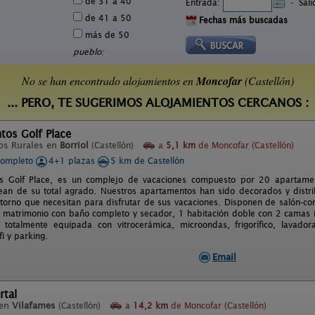
de 31 a 40
Entrada:
-
Sal
de 41 a 50
Fechas más buscadas
más de 50
pueblo:
No se han encontrado alojamientos en
Moncofar
(Castellón)
... PERO, TE SUGERIMOS ALOJAMIENTOS CERCANOS :
tos Golf Place
os Rurales en
Borriol
(Castellón)
a
5,1 km
de Moncofar (Castellón)
completo
4+1 plazas
5 km de Castellón
s Golf Place, es un complejo de vacaciones compuesto por 20 apartame
ean de su total agrado. Nuestros apartamentos han sido decorados y distr
entorno que necesitan para disfrutar de sus vacaciones. Disponen de salón-c
matrimonio con baño completo y secador, 1 habitación doble con 2 camas i
e totalmente equipada con vitrocerámica, microondas, frigorífico, lavado
fi y parking.
Email
rtal
 en
Vilafames
(Castellón)
a
14,2 km
de Moncofar (Castellón)