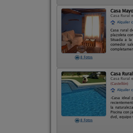
Casa Mayo
Casa Rural 
Alquiler 
Casa rural d
plazoleta co
Situada a la
comedor sal
completament
8 Fotos
Casa Rura
Casa Rural 
(Castellón)
Alquiler 
-Casa ideal 
recientemente
la naturalez
Piscina con j
dvd, equipo w
8 Fotos