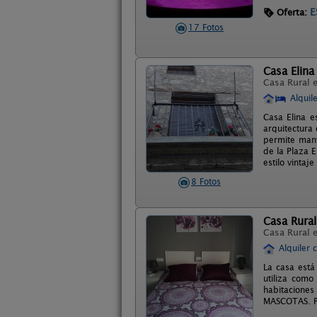
E
Oferta:
17 Fotos
Casa Elina
Casa Rural 
Alquil
Casa Elina e
arquitectura
permite mant
de la Plaza E
estilo vinta
8 Fotos
Casa Rural
Casa Rural 
Alquiler 
La casa está
utiliza como
habitaciones
MASCOTAS. Po