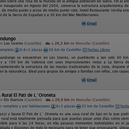
uido sobre una roca de la muralla de la antigua población de Suera. Fin al año
 e inaugurado en Agosto del 2004, conserva la estructura arquitectonica de
s de medio punto y arcos de medio punto roto. Hotel Restaurante Verdia esta
al de la Sierra de Espadan y a 30 km del Mar Mediterraneo.
Email
andungo
en
Les Useres
(Castellón)
a
26,3 km
de Moncofar (Castellón)
completo
6-8+3 plazas
38 km de Castellón
Fechas Libres
Sandungo se encuentran en Les Useres, un pueblecito a tan solo 40 km 
 y a 100 km de Valencia con unas impresionantes vistas a La Sierra de
anteniendo la estructura de las masías tradicionales de la zona, dispone 
en la naturaleza. Ideal para grupos de amigos y familias con niños, con capa
Email
 Rural El Pati de L´Oroneta
en
Els Ibarsos
(Castellón)
a
26,9 km
de Moncofar (Castellón)
er completo y por habitaciones
6+3 plazas
35 km de Castellón
Fecha
uzzi y Sauna El Pati de L´ Oroneta es una casa rural de lujo en la que podrá
 rural está totalmente pensada para que puedas pasar unos días como siem
nible para ti las 24 horas, en ella pasaras momentos inolvidables en el j
uidada y dispones de todo lo necesario para no tener que preocuparte, únic