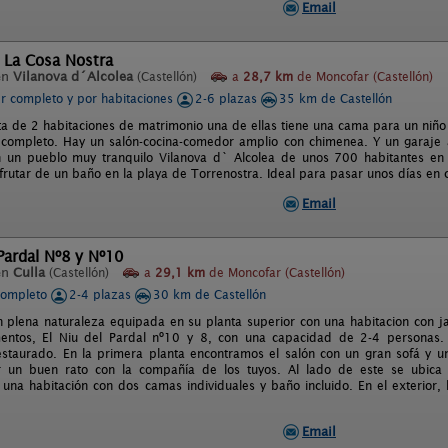
Email
 La Cosa Nostra
en
Vilanova d´Alcolea
(Castellón)
a
28,7 km
de Moncofar (Castellón)
er completo y por habitaciones
2-6 plazas
35 km de Castellón
ta de 2 habitaciones de matrimonio una de ellas tiene una cama para un niño 
completo. Hay un salón-cocina-comedor amplio con chimenea. Y un garaje 
 un pueblo muy tranquilo Vilanova d` Alcolea de unos 700 habitantes en e
rutar de un baño en la playa de Torrenostra. Ideal para pasar unos días en 
Email
 Pardal Nº8 y Nº10
en
Culla
(Castellón)
a
29,1 km
de Moncofar (Castellón)
completo
2-4 plazas
30 km de Castellón
n plena naturaleza equipada en su planta superior con una habitacion con jac
entos, El Niu del Pardal nº10 y 8, con una capacidad de 2-4 personas. 
estaurado. En la primera planta encontramos el salón con un gran sofá y
 un buen rato con la compañía de los tuyos. Al lado de este se ubica 
una habitación con dos camas individuales y baño incluido. En el exterior,
Email