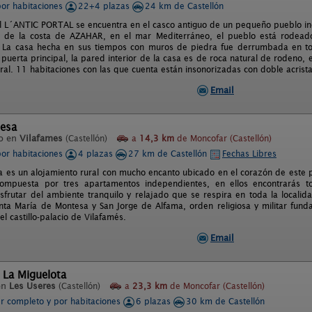
por habitaciones
22+4 plazas
24 km de Castellón
al L´ANTIC PORTAL se encuentra en el casco antiguo de un pequeño pueblo ine
a de la costa de AZAHAR, en el mar Mediterráneo, el pueblo está rodeado
. La casa hecha en sus tiempos con muros de piedra fue derrumbada en todo
puerta principal, la pared interior de la casa es de roca natural de rodeno, e
ral. 11 habitaciones con las que cuenta están insonorizadas con doble acrist
Email
esa
o en
Vilafames
(Castellón)
a
14,3 km
de Moncofar (Castellón)
por habitaciones
4 plazas
27 km de Castellón
Fechas Libres
 es un alojamiento rural con mucho encanto ubicado en el corazón de este pi
Compuesta por tres apartamentos independientes, en ellos encontrarás
disfrutar del ambiente tranquilo y relajado que se respira en toda la local
ta María de Montesa y San Jorge de Alfama, orden religiosa y militar funda
el castillo-palacio de Vilafamés.
Email
 La Miguelota
en
Les Useres
(Castellón)
a
23,3 km
de Moncofar (Castellón)
er completo y por habitaciones
6 plazas
30 km de Castellón