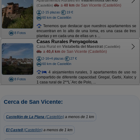
Apartamentos Rurales en
Villahermosa del Río
a
40 km
de San Vicente (Castellón)
(Castellón)
2-15 plazas
19 €
60 km de Castellón
Tenemos que destacar que nuestros apartamentos se
encuentran en lo alto de una loma, es una casa de tres
8 Fotos
plantas y en cada una de ellas un s ...
Casas Rurales Penyagolosa
Casa Rural en
Vistabella del Maestrat
(Castellón)
a
40,4 km
de San Vicente (Castellón)
2-16+4 plazas
27 €
60 km de Castellón
4 alojamientos rurales, 3 apartamentos de uso no
compartido de diferente capacidad: Gregal, Garbi, Xaloc y
8 Fotos
1 casa rural de 2**L´Arc de Polo, ...
Cerca de San Vicente:
Castellón de La Plana
(Castellón)
a menos de 1 km
El Castell
(Castellón)
a menos de 1 km