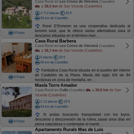
Casa Rural en
Les Coves de Vinromá
(Castellón)
a
38,5 km
de San Vicente (Castellón)
2-7+2 plazas
20 €
50 km de Castellón
Rural D’Enrieres es una cooperativa dedicada al
turismo rural, que te ofrece varias alternativas para el
8 Fotos
descanso situadas en el término mun ...
Casa Rural Barbera
Casa Rural en
Les Coves de Vinromá
(Castellón)
a
38,7 km
de San Vicente (Castellón)
6 plazas
20 €
50 km de Castellón
Fantástica Casa Rural situada en el pueblo del interior
de Castellón de la Plana. Masía del siglo XIX de 84
8 Fotos
hectáreas en zona de montaña, en ...
Masía Torre Amador
Casa Rural en
Culla
a
38,8 km
de San
(Castellón)
Vicente (Castellón)
2-12 plazas
18 €
54 km de Castellón
Si andas buscando tranquilidad con los tuyos,
descanso y desconexión de la rutina, pasar unos días en
8 Fotos
plena naturaleza o contemplar el manto ...
Apartaments Rurals Mas de Luis