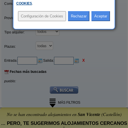
COOKIES
.
Comunidades:
Provincias/Islas:
Tipo alquiler:
Plazas:
X
Entrada:
Salida:
Fechas más buscadas
pueblo:
MÁS FILTROS
No se han encontrado alojamientos en
San Vicente
(Castellón)
... PERO, TE SUGERIMOS ALOJAMIENTOS CERCANOS
: