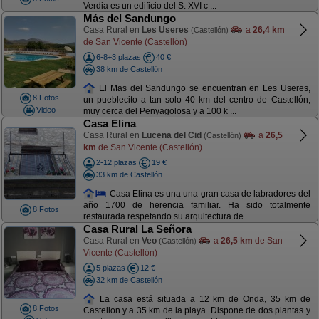
Verdia es un edificio del S. XVI c ...
Más del Sandungo
Casa Rural en
Les Useres
a
26,4 km
(Castellón)
de San Vicente (Castellón)
6-8+3 plazas
40 €
38 km de Castellón
El Mas del Sandungo se encuentran en Les Useres,
8 Fotos
un pueblecito a tan solo 40 km del centro de Castellón,
Video
muy cerca del Penyagolosa y a 100 k ...
Casa Elina
Casa Rural en
Lucena del Cid
a
26,5
(Castellón)
km
de San Vicente (Castellón)
2-12 plazas
19 €
33 km de Castellón
Casa Elina es una una gran casa de labradores del
año 1700 de herencia familiar. Ha sido totalmente
8 Fotos
restaurada respetando su arquitectura de ...
Casa Rural La Señora
Casa Rural en
Veo
a
26,5 km
de San
(Castellón)
Vicente (Castellón)
5 plazas
12 €
32 km de Castellón
La casa está situada a 12 km de Onda, 35 km de
8 Fotos
Castellon y a 35 km de la playa. Dispone de dos plantas y