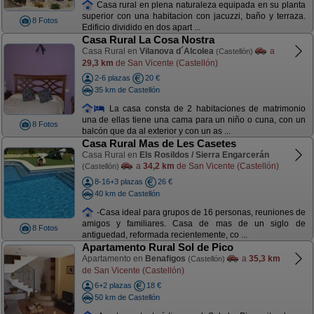
Casa rural en plena naturaleza equipada en su planta
superior con una habitacion con jacuzzi, baño y terraza.
8 Fotos
Edificio dividido en dos apart ...
Casa Rural La Cosa Nostra
Casa Rural en
Vilanova d´Alcolea
a
(Castellón)
29,3 km
de San Vicente (Castellón)
2-6 plazas
20 €
35 km de Castellón
La casa consta de 2 habitaciones de matrimonio
una de ellas tiene una cama para un niño o cuna, con un
8 Fotos
balcón que da al exterior y con un as ...
Casa Rural Mas de Les Casetes
Casa Rural en
Els Rosildos / Sierra Engarcerán
a
34,2 km
de San Vicente (Castellón)
(Castellón)
8-16+3 plazas
26 €
40 km de Castellón
-Casa ideal para grupos de 16 personas, reuniones de
amigos y familiares. Casa de mas de un siglo de
8 Fotos
antiguedad, reformada recientemente, co ...
Apartamento Rural Sol de Pico
Apartamento en
Benafigos
a
35,3 km
(Castellón)
de San Vicente (Castellón)
6+2 plazas
18 €
50 km de Castellón