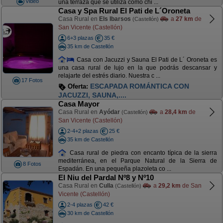
Video
una terraza que se utiliza como chi ...
Casa y Spa Rural El Pati de L´Oroneta
Casa Rural en
Els Ibarsos
a
27 km
de
(Castellón)
San Vicente (Castellón)
6+3 plazas
35 €
35 km de Castellón
Casa con Jacuzzi y Sauna El Pati de L´ Oroneta es
una casa rural de lujo en la que podrás descansar y
relajarte del estrés diario. Nuestra c ...
17 Fotos
ESCAPADA ROMÁNTICA CON
Oferta:
JACUZZI, SAUNA,....
Casa Mayor
Casa Rural en
Ayódar
a
28,4 km
de
(Castellón)
San Vicente (Castellón)
2-4+2 plazas
25 €
35 km de Castellón
Casa rural de piedra con encanto típica de la sierra
mediterránea, en el Parque Natural de la Sierra de
8 Fotos
Espadán. En una pequeña plazoleta co ...
El Niu del Pardal Nº8 y Nº10
Casa Rural en
Culla
a
29,2 km
de San
(Castellón)
Vicente (Castellón)
2-4 plazas
42 €
30 km de Castellón