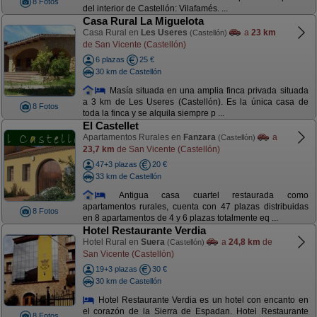
8 Fotos
del interior de Castellón: Vilafamés. ...
Casa Rural La Miguelota
Casa Rural en
Les Useres
a
23 km
(Castellón)
de San Vicente (Castellón)
6 plazas
25 €
30 km de Castellón
Masía situada en una amplia finca privada situada
a 3 km de Les Useres (Castellón). Es la única casa de
8 Fotos
toda la finca y se alquila siempre p ...
El Castellet
Apartamentos Rurales en
Fanzara
a
(Castellón)
23,7 km
de San Vicente (Castellón)
47+3 plazas
20 €
33 km de Castellón
Antigua casa cuartel restaurada como
apartamentos rurales, cuenta con 47 plazas distribuidas
8 Fotos
en 8 apartamentos de 4 y 6 plazas totalmente eq ...
Hotel Restaurante Verdia
Hotel Rural en
Suera
a
24,8 km
de
(Castellón)
San Vicente (Castellón)
19+3 plazas
30 €
30 km de Castellón
Hotel Restaurante Verdia es un hotel con encanto en
el corazón de la Sierra de Espadan. Hotel Restaurante
8 Fotos