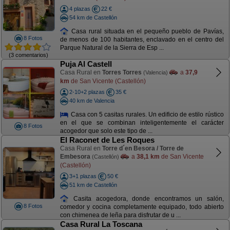
4 plazas
22 €
54 km de Castellón
Casa rural situada en el pequeño pueblo de Pavías,
8 Fotos
de menos de 100 habitantes, enclavado en el centro del
Parque Natural de la Sierra de Esp ...
(3 comentarios)
Puja Al Castell
Casa Rural en
Torres Torres
a
37,9
(Valencia)
km
de San Vicente (Castellón)
2-10+2 plazas
35 €
40 km de Valencia
Casa con 5 casitas rurales. Un edificio de estilo rústico
en el que se combinan inteligentemente el carácter
8 Fotos
acogedor que solo este tipo de ...
El Raconet de Les Roques
Casa Rural en
Torre d´en Besora / Torre de
Embesora
a
38,1 km
de San Vicente
(Castellón)
(Castellón)
3+1 plazas
50 €
51 km de Castellón
Casita acogedora, donde encontramos un salón,
8 Fotos
comedor y cocina completamente equipado, todo abierto
con chimenea de leña para disfrutar de u ...
Casa Rural La Toscana