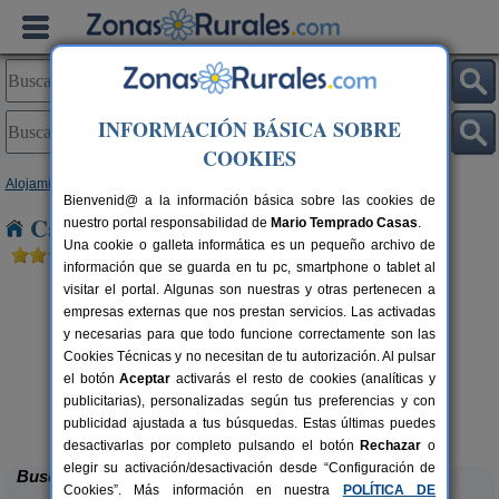
INFORMACIÓN BÁSICA SOBRE
COOKIES
Alojamientos
>
Comunidad Valenciana
>
Castellón
> San Vicente
Bienvenid@ a la información básica sobre las cookies de
Casas Rurales cerca de San Vicente
nuestro portal responsabilidad de
Mario Temprado Casas
.
Una cookie o galleta informática es un pequeño archivo de
información que se guarda en tu pc, smartphone o tablet al
visitar el portal. Algunas son nuestras y otras pertenecen a
empresas externas que nos prestan servicios. Las activadas
y necesarias para que todo funcione correctamente son las
Cookies Técnicas y no necesitan de tu autorización. Al pulsar
el botón
Aceptar
activarás el resto de cookies (analíticas y
A
rs.
publicitarias), personalizadas según tus preferencias y con
 €
Masía Sierra Irta
12-30 pers.
30 €
publicidad ajustada a tus búsquedas. Estas últimas puedes
Alcalà de Xivert (Castellón)
desde
desactivarlas por completo pulsando el botón
Rechazar
o
elegir su activación/desactivación desde “Configuración de
Buscar
Cookies”. Más información en nuestra
POLÍTICA DE