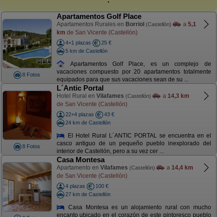
Apartamentos Golf Place
Apartamentos Rurales en
Borriol
a
5,1
(Castellón)
km
de San Vicente (Castellón)
4+1 plazas
25 €
5 km de Castellón
Apartamentos Golf Place, es un complejo de
vacaciones compuesto por 20 apartamentos totalmente
8 Fotos
equipados para que sus vacaciones sean de su ...
L´Antic Portal
Hotel Rural en
Vilafames
a
14,3 km
(Castellón)
de San Vicente (Castellón)
22+4 plazas
43 €
24 km de Castellón
El Hotel Rural L´ANTIC PORTAL se encuentra en el
casco antiguo de un pequeño pueblo inexplorado del
8 Fotos
interior de Castellón, pero a su vez cer ...
Casa Montesa
Apartamento en
Vilafames
a
14,4 km
(Castellón)
de San Vicente (Castellón)
4 plazas
100 €
27 km de Castellón
Casa Montesa es un alojamiento rural con mucho
encanto ubicado en el corazón de este pintoresco pueblo