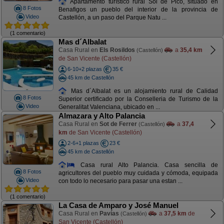
Apartamento turístico rural Sol de Pico, situado en
8 Fotos
Benafigos un pueblo del interior de la provincia de
Video
Castellón, a un paso del Parque Natu ...
(1 comentario)
Mas d´Albalat
Casa Rural en
Els Rosildos
a
35,4 km
(Castellón)
de San Vicente (Castellón)
6-10+2 plazas
35 €
45 km de Castellón
Mas d´Albalat es un alojamiento rural de Calidad
8 Fotos
Superior certificado por la Conselleria de Turismo de la
Video
Generalitat Valenciana, ubicado en ...
Almazara y Alto Palancia
Casa Rural en
Sot de Ferrer
a
37,4
(Castellón)
km
de San Vicente (Castellón)
2-6+1 plazas
23 €
45 km de Castellón
Casa rural Alto Palancia. Casa sencilla de
8 Fotos
agricultores del pueblo muy cuidada y cómoda, equipada
Video
con todo lo necesario para pasar una estan ...
(1 comentario)
La Casa de Amparo y José Manuel
Casa Rural en
Pavías
a
37,5 km
de
(Castellón)
San Vicente (Castellón)