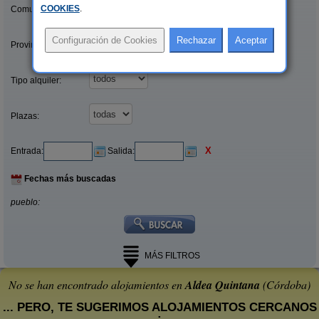
COOKIES
.
Comunidades:
Provincias/Islas:
Tipo alquiler:
Plazas:
X
Entrada:
Salida:
Fechas más buscadas
pueblo:
MÁS FILTROS
No se han encontrado alojamientos en
Aldea Quintana
(Córdoba)
... PERO, TE SUGERIMOS ALOJAMIENTOS CERCANOS
: