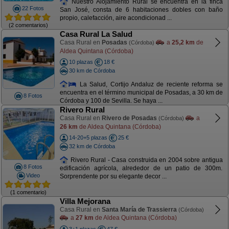
Nuestro Alojamiento Rural se encuentra en la finca
22 Fotos
San José, consta de 6 habitaciones dobles con baño
propio, calefacción, aire acondicionad ...
(2 comentarios)
Casa Rural La Salud
Casa Rural en
Posadas
a
25,2 km
de
(Córdoba)
Aldea Quintana (Córdoba)
10 plazas
18 €
30 km de Córdoba
La Salud, Cortijo Andaluz de reciente reforma se
encuentra en el término municipal de Posadas, a 30 km de
8 Fotos
Córdoba y 100 de Sevilla. Se haya ...
Rivero Rural
Casa Rural en
Rivero de Posadas
a
(Córdoba)
26 km
de Aldea Quintana (Córdoba)
14-20+5 plazas
25 €
32 km de Córdoba
Rivero Rural - Casa construida en 2004 sobre antigua
8 Fotos
edificación agrícola, alrededor de un patio de 300m.
Video
Sorprendente por su elegante decor ...
(1 comentario)
Villa Mejorana
Casa Rural en
Santa María de Trassierra
(Córdoba)
a
27 km
de Aldea Quintana (Córdoba)