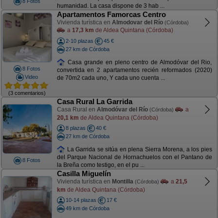
8 Fotos
humanidad. La casa dispone de 3 hab ...
Apartamentos Famorcas Centro
Vivienda turística en
Almodovar del Río
(Córdoba)
a
17,3 km
de Aldea Quintana (Córdoba)
2-10 plazas
45 €
27 km de Córdoba
Casa grande en pleno centro de Almodóvar del Rio,
8 Fotos
convertida en 2 apartamentos recién reformados (2020)
Video
de 70m2 cada uno, Y cada uno cuenta ...
(3 comentarios)
Casa Rural La Garrida
Casa Rural en
Almodóvar del Río
a
(Córdoba)
20,1 km
de Aldea Quintana (Córdoba)
8 plazas
40 €
27 km de Córdoba
La Garrida se sitúa en plena Sierra Morena, a los pies
del Parque Nacional de Hornachuelos con el Pantano de
8 Fotos
la Breña como testigo, en el pu ...
Casilla Miguelín
Vivienda turística en
Montilla
a
21,5
(Córdoba)
km
de Aldea Quintana (Córdoba)
10-14 plazas
17 €
49 km de Córdoba