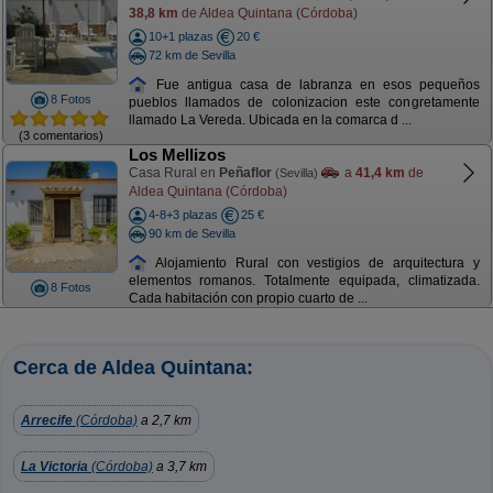
38,8 km
de Aldea Quintana (Córdoba)
10+1 plazas
20 €
72 km de Sevilla
Fue antigua casa de labranza en esos pequeños
8 Fotos
pueblos llamados de colonizacion este congretamente
llamado La Vereda. Ubicada en la comarca d ...
(3 comentarios)
Los Mellizos
Casa Rural en
Peñaflor
a
41,4 km
de
(Sevilla)
Aldea Quintana (Córdoba)
4-8+3 plazas
25 €
90 km de Sevilla
Alojamiento Rural con vestigios de arquitectura y
elementos romanos. Totalmente equipada, climatizada.
8 Fotos
Cada habitación con propio cuarto de ...
Cerca de Aldea Quintana:
Arrecife
(Córdoba)
a 2,7 km
La Victoria
(Córdoba)
a 3,7 km