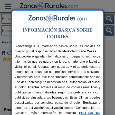
INFORMACIÓN BÁSICA SOBRE
COOKIES
Alojamientos
>
Andalucía
>
Córdoba
> Aldea Quintana
Bienvenid@ a la información básica sobre las cookies de
Casas Rurales cerca de Aldea Quintana
nuestro portal responsabilidad de
Mario Temprado Casas
.
Una cookie o galleta informática es un pequeño archivo de
información que se guarda en tu pc, smartphone o tablet al
visitar el portal. Algunas son nuestras y otras pertenecen a
empresas externas que nos prestan servicios. Las activadas
y necesarias para que todo funcione correctamente son las
Cookies Técnicas y no necesitan de tu autorización. Al pulsar
el botón
Aceptar
activarás el resto de cookies (analíticas y
publicitarias), personalizadas según tus preferencias y con
Casa Rural La Cruz de San Pedro
rs.
10-12 pers.
 €
27 €
publicidad ajustada a tus búsquedas. Estas últimas puedes
Añora (Córdoba)
desde
desactivarlas por completo pulsando el botón
Rechazar
o
elegir su activación/desactivación desde “Configuración de
Buscar
Cookies”. Más información en nuestra
POLÍTICA DE