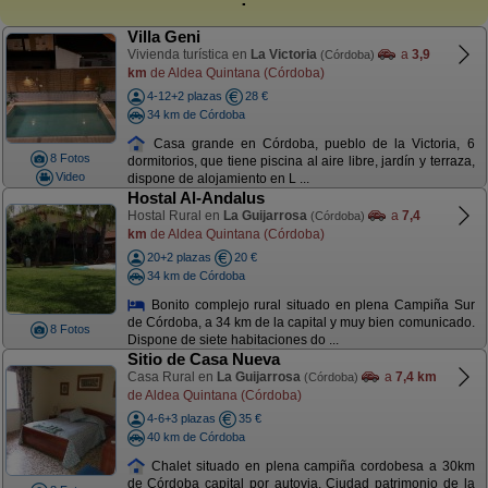
Villa Geni
Vivienda turística en
La Victoria
a
3,9
(Córdoba)
km
de Aldea Quintana (Córdoba)
4-12+2 plazas
28 €
34 km de Córdoba
Casa grande en Córdoba, pueblo de la Victoria, 6
8 Fotos
dormitorios, que tiene piscina al aire libre, jardín y terraza,
Video
dispone de alojamiento en L ...
Hostal Al-Andalus
Hostal Rural en
La Guijarrosa
a
7,4
(Córdoba)
km
de Aldea Quintana (Córdoba)
20+2 plazas
20 €
34 km de Córdoba
Bonito complejo rural situado en plena Campiña Sur
de Córdoba, a 34 km de la capital y muy bien comunicado.
8 Fotos
Dispone de siete habitaciones do ...
Sitio de Casa Nueva
Casa Rural en
La Guijarrosa
a
7,4 km
(Córdoba)
de Aldea Quintana (Córdoba)
4-6+3 plazas
35 €
40 km de Córdoba
Chalet situado en plena campiña cordobesa a 30km
de Córdoba capital por autovia. Ciudad patrimonio de la