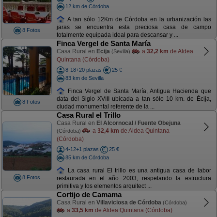
12 km de Córdoba
A tan sólo 12Km de Córdoba en la urbanización las
jaras se encuentra esta preciosa casa de campo
8 Fotos
totalmente equipada ideal para descansar y ...
Finca Vergel de Santa María
Casa Rural en
Ecija
a
32,2 km
de Aldea
(Sevilla)
Quintana (Córdoba)
8-18+20 plazas
25 €
83 km de Sevilla
Finca Vergel de Santa María, Antigua Hacienda que
data del Siglo XVIII ubicada a tan sólo 10 km. de Écija,
8 Fotos
ciudad monumental referente de la ...
Casa Rural el Trillo
Casa Rural en
El Alcornocal / Fuente Obejuna
a
32,4 km
de Aldea Quintana
(Córdoba)
(Córdoba)
4-12+1 plazas
25 €
85 km de Córdoba
La casa rural El trillo es una antigua casa de labor
8 Fotos
restaurada en el año 2003, respetando la estructura
primitiva y los elementos arquitect ...
Cortijo de Camama
Casa Rural en
Villaviciosa de Córdoba
(Córdoba)
a
33,5 km
de Aldea Quintana (Córdoba)