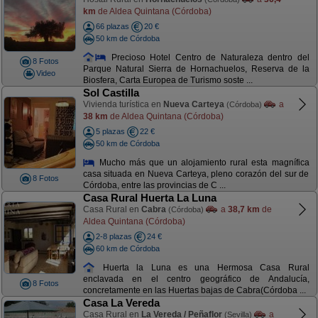
km
de Aldea Quintana (Córdoba)
66 plazas
20 €
50 km de Córdoba
Precioso Hotel Centro de Naturaleza dentro del
8 Fotos
Parque Natural Sierra de Hornachuelos, Reserva de la
Video
Biosfera, Carta Europea de Turismo soste ...
Sol Castilla
Vivienda turística en
Nueva Carteya
a
(Córdoba)
38 km
de Aldea Quintana (Córdoba)
5 plazas
22 €
50 km de Córdoba
Mucho más que un alojamiento rural esta magnífica
casa situada en Nueva Carteya, pleno corazón del sur de
8 Fotos
Córdoba, entre las provincias de C ...
Casa Rural Huerta La Luna
Casa Rural en
Cabra
a
38,7 km
de
(Córdoba)
Aldea Quintana (Córdoba)
2-8 plazas
24 €
60 km de Córdoba
Huerta la Luna es una Hermosa Casa Rural
enclavada en el centro geográfico de Andalucía,
8 Fotos
concretamente en las Huertas bajas de Cabra(Córdoba ...
Casa La Vereda
Casa Rural en
La Vereda / Peñaflor
a
(Sevilla)