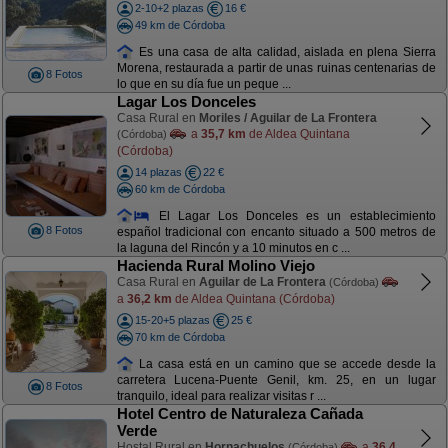
2-10+2 plazas
16 €
49 km de Córdoba
Es una casa de alta calidad, aislada en plena Sierra
Morena, restaurada a partir de unas ruinas centenarias de
8 Fotos
lo que en su día fue un peque ...
Lagar Los Donceles
Casa Rural en
Moriles / Aguilar de La Frontera
a
35,7 km
de Aldea Quintana
(Córdoba)
(Córdoba)
14 plazas
22 €
60 km de Córdoba
El Lagar Los Donceles es un establecimiento
8 Fotos
español tradicional con encanto situado a 500 metros de
la laguna del Rincón y a 10 minutos en c ...
Hacienda Rural Molino Viejo
Casa Rural en
Aguilar de La Frontera
(Córdoba)
a
36,2 km
de Aldea Quintana (Córdoba)
15-20+5 plazas
25 €
70 km de Córdoba
La casa está en un camino que se accede desde la
carretera Lucena-Puente Genil, km. 25, en un lugar
8 Fotos
tranquilo, ideal para realizar visitas r ...
Hotel Centro de Naturaleza Cañada
Verde
Hostal Rural en
Hornachuelos
a
36,4
(Córdoba)