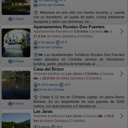
3+1 plazas
47 €
16 km de Córdoba
Mejorana es una villa con mucho encanto, y cuenta
con un dormitorio, un cuarto de baño, cocina totalmente
8 Fotos
equipada y salón con chimenea. Se ...
Apartamentos Rurales Dos Fuentes
Apartamentos Rurales en
Córdoba
a
(Córdoba)
27,4 km
de Aldea Quintana (Córdoba)
2-25 plazas
25 €
9 km de Córdoba
Los Apartamentos Turísticos Rurales Dos Fuentes
están ubicados en Córdoba servicio de información
8 Fotos
turística, jardín, piscina de temporada al ...
Casa del Brezo
Vivienda turística en
Las Jaras / Córdoba
(Córdoba)
a
28,5 km
de Aldea Quintana (Córdoba)
8-10+2 plazas
19 €
16 km de Córdoba
Chalet a 12 km de Córdoba capital, en plena Sierra
Morena. Es un alojamiento en una parcela de 2000
8 Fotos
metros, con gran piscina, a 5 minutos an ...
Las Jaras
Vivienda turística en
Las Jaras
a
28,6
(Córdoba)
km
de Aldea Quintana (Córdoba)
8 plazas
14 €