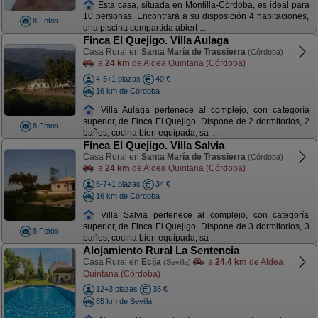
Esta casa, situada en Montilla-Córdoba, es ideal para
10 personas. Encontrará a su disposición 4 habitaciones,
8 Fotos
una piscina compartida abiert ...
Finca El Quejigo. Villa Aulaga
Casa Rural en
Santa María de Trassierra
(Córdoba)
a
24 km
de Aldea Quintana (Córdoba)
4-5+1 plazas
40 €
16 km de Córdoba
Villa Aulaga pertenece al complejo, con categoría
superior, de Finca El Quejigo. Dispone de 2 dormitorios, 2
8 Fotos
baños, cocina bien equipada, sa ...
Finca El Quejigo. Villa Salvia
Casa Rural en
Santa María de Trassierra
(Córdoba)
a
24 km
de Aldea Quintana (Córdoba)
6-7+1 plazas
34 €
16 km de Córdoba
Villa Salvia pertenece al complejo, con categoría
superior, de Finca El Quejigo. Dispone de 3 dormitorios, 3
8 Fotos
baños, cocina bien equipada, sa ...
Alojamiento Rural La Sentencia
Casa Rural en
Ecija
a
24,4 km
de Aldea
(Sevilla)
Quintana (Córdoba)
12+3 plazas
35 €
85 km de Sevilla