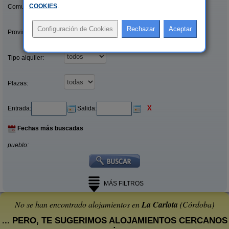
COOKIES
.
Comunidades:
Provincias/Islas:
Tipo alquiler:
Plazas:
X
Entrada:
Salida:
Fechas más buscadas
pueblo:
MÁS FILTROS
No se han encontrado alojamientos en
La Carlota
(Córdoba)
... PERO, TE SUGERIMOS ALOJAMIENTOS CERCANOS
: