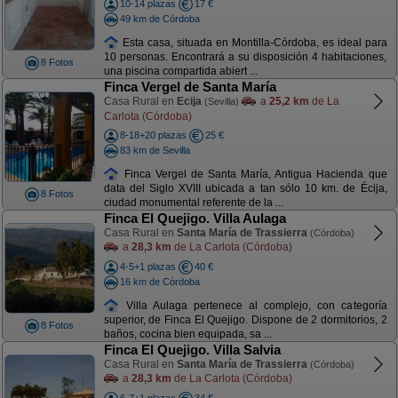
10-14 plazas
17 €
49 km de Córdoba
Esta casa, situada en Montilla-Córdoba, es ideal para
10 personas. Encontrará a su disposición 4 habitaciones,
8 Fotos
una piscina compartida abiert ...
Finca Vergel de Santa María
Casa Rural en
Ecija
a
25,2 km
de La
(Sevilla)
Carlota (Córdoba)
8-18+20 plazas
25 €
83 km de Sevilla
Finca Vergel de Santa María, Antigua Hacienda que
data del Siglo XVIII ubicada a tan sólo 10 km. de Écija,
8 Fotos
ciudad monumental referente de la ...
Finca El Quejigo. Villa Aulaga
Casa Rural en
Santa María de Trassierra
(Córdoba)
a
28,3 km
de La Carlota (Córdoba)
4-5+1 plazas
40 €
16 km de Córdoba
Villa Aulaga pertenece al complejo, con categoría
superior, de Finca El Quejigo. Dispone de 2 dormitorios, 2
8 Fotos
baños, cocina bien equipada, sa ...
Finca El Quejigo. Villa Salvia
Casa Rural en
Santa María de Trassierra
(Córdoba)
a
28,3 km
de La Carlota (Córdoba)