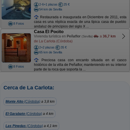
2-6+1 plazas
25 €
54 km de Sevilla
Restaurada e inaugurada en Diciembre de 2011, esta
casa es una réplica exacta de una típica casa de pueblo
8 Fotos
andaluz de principios del siglo X ...
Casa El Pocito
Vivienda turística en
Peñaflor
a
36,7 km
(Sevilla)
de La Carlota (Córdoba)
2+2 plazas
35 €
65 km de Sevilla
Preciosa casa con encanto situada en el casco
histórico de la villa de Peñaflor, manteniendo en su interior
8 Fotos
parte de la roca que soporta la ...
Cerca de La Carlota:
Monte Alto
(Córdoba)
a 3,8 km
El Garabato
(Córdoba)
a 4 km
Las Pinedas
(Córdoba)
a 4,1 km