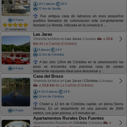
10+1 plazas
20 €
72 km de Sevilla
Fue antigua casa de labranza en esos pequeños
8 Fotos
pueblos llamados de colonizacion este congretamente
llamado La Vereda. Ubicada en la comarca d ...
(3 comentarios)
Las Jaras
Vivienda turística en
Las Jaras
a
33,6
(Córdoba)
km
de La Carlota (Córdoba)
8 plazas
14 €
12 km de Córdoba
A tan sólo 12Km de Córdoba en la urbanización las
jaras se encuentra esta preciosa casa de campo
8 Fotos
totalmente equipada ideal para descansar y ...
Casa del Brezo
Vivienda turística en
Las Jaras / Córdoba
(Córdoba)
a
33,6 km
de La Carlota (Córdoba)
8-10+2 plazas
19 €
16 km de Córdoba
Chalet a 12 km de Córdoba capital, en plena Sierra
Morena. Es un alojamiento en una parcela de 2000
8 Fotos
metros, con gran piscina, a 5 minutos an ...
Apartamentos Rurales Dos Fuentes
Apartamentos Rurales en
Córdoba
a
(Córdoba)