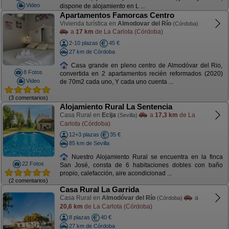
Video
dispone de alojamiento en L ...
Apartamentos Famorcas Centro
Vivienda turística en
Almodovar del Río
(Córdoba)
a
17 km
de La Carlota (Córdoba)
2-10 plazas
45 €
27 km de Córdoba
Casa grande en pleno centro de Almodóvar del Rio,
8 Fotos
convertida en 2 apartamentos recién reformados (2020)
Video
de 70m2 cada uno, Y cada uno cuenta ...
(3 comentarios)
Alojamiento Rural La Sentencia
Casa Rural en
Ecija
a
17,3 km
de La
(Sevilla)
Carlota (Córdoba)
12+3 plazas
35 €
85 km de Sevilla
Nuestro Alojamiento Rural se encuentra en la finca
22 Fotos
San José, consta de 6 habitaciones dobles con baño
propio, calefacción, aire acondicionad ...
(2 comentarios)
Casa Rural La Garrida
Casa Rural en
Almodóvar del Río
a
(Córdoba)
20,6 km
de La Carlota (Córdoba)
8 plazas
40 €
27 km de Córdoba