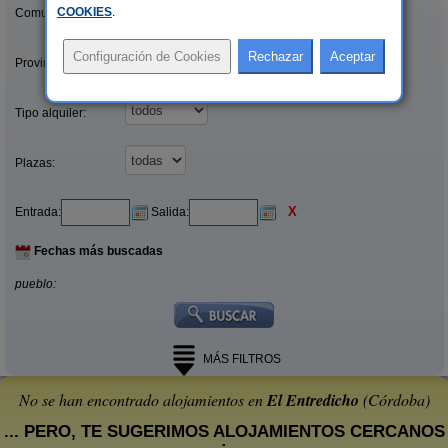
COOKIES
.
Comunidades:
Provincias/Islas:
Tipo alquiler:
Plazas:
X
Entrada:
Salida:
Fechas más buscadas
pueblo:
MÁS FILTROS
No se han encontrado alojamientos en
El Entredicho
(Córdoba)
... PERO, TE SUGERIMOS ALOJAMIENTOS CERCANOS
: