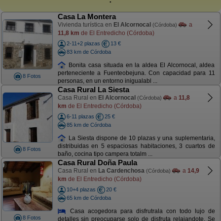
Casa La Montera
Vivienda turística en
El Alcornocal
a
(Córdoba)
11,8 km
de El Entredicho (Córdoba)
2-11+2 plazas
13 €
83 km de Córdoba
Bonita casa situada en la aldea El Alcornocal, aldea
perteneciente a Fuenteobejuna. Con capacidad para 11
8 Fotos
personas, en un entorno inigualabl ...
Casa Rural La Siesta
Casa Rural en
El Alcornocal
a
11,8
(Córdoba)
km
de El Entredicho (Córdoba)
6-11 plazas
25 €
85 km de Córdoba
La Siesta dispone de 10 plazas y una suplementaria,
distribuidas en 5 espaciosas habitaciones, 3 cuartos de
8 Fotos
baño, cocina tipo campera totalm ...
Casa Rural Doña Paula
Casa Rural en
La Cardenchosa
a
14,9
(Córdoba)
km
de El Entredicho (Córdoba)
10+4 plazas
20 €
65 km de Córdoba
Casa acogedora para disfrutrala con todo lujo de
8 Fotos
detalles sin preocuparse solo de disfruta relajandote. Se