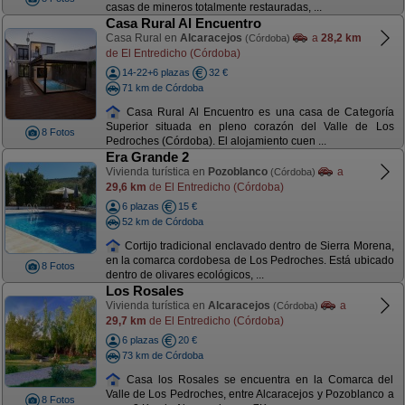
casas de mineros totalmente restauradas, ...
Casa Rural Al Encuentro
Casa Rural en
Alcaracejos
a
28,2 km
(Córdoba)
de El Entredicho (Córdoba)
14-22+6 plazas
32 €
71 km de Córdoba
Casa Rural Al Encuentro es una casa de Categoría
Superior situada en pleno corazón del Valle de Los
8 Fotos
Pedroches (Córdoba). El alojamiento cuen ...
Era Grande 2
Vivienda turística en
Pozoblanco
a
(Córdoba)
29,6 km
de El Entredicho (Córdoba)
6 plazas
15 €
52 km de Córdoba
Cortijo tradicional enclavado dentro de Sierra Morena,
en la comarca cordobesa de Los Pedroches. Está ubicado
8 Fotos
dentro de olivares ecológicos, ...
Los Rosales
Vivienda turística en
Alcaracejos
a
(Córdoba)
29,7 km
de El Entredicho (Córdoba)
6 plazas
20 €
73 km de Córdoba
Casa los Rosales se encuentra en la Comarca del
Valle de Los Pedroches, entre Alcaracejos y Pozoblanco a
8 Fotos