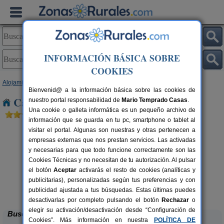
INFORMACIÓN BÁSICA SOBRE
COOKIES
Alojamientos
>
Andalucía
>
Córdoba
> El Entredicho
Bienvenid@ a la información básica sobre las cookies de
Casas Rurales cerca de El Entredicho
nuestro portal responsabilidad de
Mario Temprado Casas
.
Una cookie o galleta informática es un pequeño archivo de
información que se guarda en tu pc, smartphone o tablet al
visitar el portal. Algunas son nuestras y otras pertenecen a
empresas externas que nos prestan servicios. Las activadas
y necesarias para que todo funcione correctamente son las
Cookies Técnicas y no necesitan de tu autorización. Al pulsar
el botón
Aceptar
activarás el resto de cookies (analíticas y
publicitarias), personalizadas según tus preferencias y con
Casa Rural La Cruz de San Pedro
rs.
10-12 pers.
 €
27 €
publicidad ajustada a tus búsquedas. Estas últimas puedes
Añora (Córdoba)
desde
desactivarlas por completo pulsando el botón
Rechazar
o
elegir su activación/desactivación desde “Configuración de
Buscar
Cookies”. Más información en nuestra
POLÍTICA DE