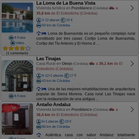
La Loma de La Buena Vista
Vivienda turística en
Pozoblanco
a
(Córdoba)
35,8 km
de El Entredicho (Córdoba)
2-12 plazas
15 €
50 km de Córdoba
Loma de Buenavista es un pequeño complejo rural
8 Fotos
constituido por tres casas: Cortijo Loma de Buenavista,
Video
Cortijo del Tío Antonio y El Horno d ...
(1 comentario)
Las Tinajas
Casa Rural en
Obejo
a
36,1 km
de El
(Córdoba)
Entredicho (Córdoba)
6-12+1 plazas
17 €
43 km de Córdoba
Una de las mejores rehabilitaciones de arquitectura
popular de Sierra Morena. Casa rural Las Tinajas nace
8 Fotos
con la restauración de una antigua ...
Antaño Andaluz
Vivienda turística en
Pozoblanco
a
(Córdoba)
36,4 km
de El Entredicho (Córdoba)
6+1 plazas
18 €
80 km de Córdoba
Auténtica casa con sabor Andaluz totalmente