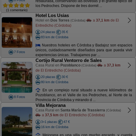
8 Fotos
restaurada, conservando las bóvedas y el granito típico de
los Pedroches. Dispone de tres dormit ...
(1 comentario)
Hotel Los Usias
Hotel en
Dos Torres
a
37,1 km
de El
(Córdoba)
Entredicho (Córdoba)
24 plazas
35 €
83 km de Córdoba
Nuestros hoteles en Córdoba y Badajoz son espacios
únicos, cuidadosamente diseñados para que pueda vivir
7 Fotos
experiencias únicas. Trabajamos par ...
Cortijo Rural Ventorro de Sales
Casa Rural en
Pozoblanco
a
37,3 km
(Córdoba)
de El Entredicho (Córdoba)
20 plazas
30 €
80 km de Córdoba
En un complejo rural situado a nueve kilómetros de
Pozoblanco, en el Valle de los Pedroches, al Norte de la
8 Fotos
Provincia de Córdoba y mirando d ...
Villa Mejorana
Casa Rural en
Santa María de Trassierra
(Córdoba)
a
37,5 km
de El Entredicho (Córdoba)
3+1 plazas
47 €
16 km de Córdoba
Mejorana es una villa con mucho encanto, y cuenta