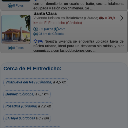
con un dormitorio, un cuarto de baño, cocina totalmente
8 Fotos
equipada y salón con chimenea. Se ...
Santa Clara
Vivienda turística en
Belalcázar
a
39,9
(Córdoba)
km
de El Entredicho (Córdoba)
2-6 plazas
25 €
98 km de Córdoba
Nuestra vivienda se encuentra ubicada fuera del
núcleo urbano, ideal para un descanso sin ruidos, y bien
8 Fotos
comunicada con las poblaciones cerc ...
Cerca de El Entredicho:
Villanueva del Rey
(Córdoba)
a 4,5 km
Belmez
(Córdoba)
a 6,7 km
Posadilla
(Córdoba)
a 7,2 km
El Hoyo
(Córdoba)
a 8,9 km