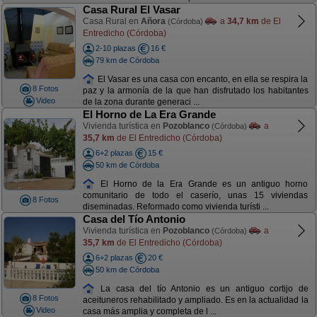
Casa Rural El Vasar
Casa Rural en
Añora
a
34,7 km
de El
(Córdoba)
Entredicho (Córdoba)
2-10 plazas
16 €
79 km de Córdoba
El Vasar es una casa con encanto, en ella se respira la
8 Fotos
paz y la armonía de la que han disfrutado los habitantes
Video
de la zona durante generaci ...
El Horno de La Era Grande
Vivienda turística en
Pozoblanco
a
(Córdoba)
35,7 km
de El Entredicho (Córdoba)
6+2 plazas
15 €
50 km de Córdoba
El Horno de la Era Grande es un antiguo horno
comunitario de todo el caserío, unas 15 viviendas
8 Fotos
diseminadas. Reformado como vivienda turísti ...
Casa del Tío Antonio
Vivienda turística en
Pozoblanco
a
(Córdoba)
35,7 km
de El Entredicho (Córdoba)
6+2 plazas
20 €
50 km de Córdoba
La casa del tío Antonio es un antiguo cortijo de
8 Fotos
aceituneros rehabilitado y ampliado. Es en la actualidad la
Video
casa más amplia y completa de l ...