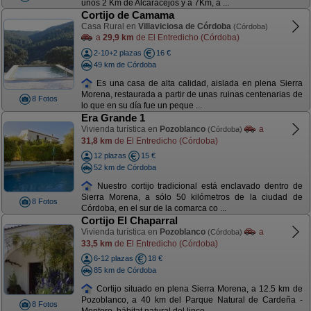
unos 2 Km de Alcaracejos y a 7Km, a ...
Cortijo de Camama
Casa Rural en
Villaviciosa de Córdoba
(Córdoba)
a
29,9 km
de El Entredicho (Córdoba)
2-10+2 plazas
16 €
49 km de Córdoba
Es una casa de alta calidad, aislada en plena Sierra
Morena, restaurada a partir de unas ruinas centenarias de
8 Fotos
lo que en su día fue un peque ...
Era Grande 1
Vivienda turística en
Pozoblanco
a
(Córdoba)
31,8 km
de El Entredicho (Córdoba)
12 plazas
15 €
52 km de Córdoba
Nuestro cortijo tradicional está enclavado dentro de
Sierra Morena, a sólo 50 kilómetros de la ciudad de
8 Fotos
Córdoba, en el sur de la comarca co ...
Cortijo El Chaparral
Vivienda turística en
Pozoblanco
a
(Córdoba)
33,5 km
de El Entredicho (Córdoba)
6-12 plazas
18 €
85 km de Córdoba
Cortijo situado en plena Sierra Morena, a 12.5 km de
Pozoblanco, a 40 km del Parque Natural de Cardeña -
8 Fotos