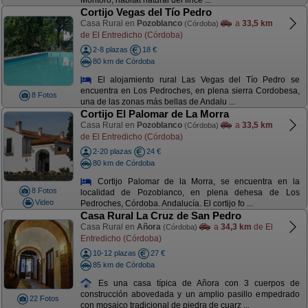
Montoro, hábitat natural del lince ...
Cortijo Vegas del Tío Pedro
Casa Rural en
Pozoblanco
a
33,5 km
(Córdoba)
de El Entredicho (Córdoba)
2-8 plazas
18 €
80 km de Córdoba
El alojamiento rural Las Vegas del Tío Pedro se
encuentra en Los Pedroches, en plena sierra Cordobesa,
8 Fotos
una de las zonas más bellas de Andalu ...
Cortijo El Palomar de La Morra
Casa Rural en
Pozoblanco
a
33,5 km
(Córdoba)
de El Entredicho (Córdoba)
2-20 plazas
24 €
80 km de Córdoba
Cortijo Palomar de la Morra, se encuentra en la
8 Fotos
localidad de Pozoblanco, en plena dehesa de Los
Video
Pedroches, Córdoba. Andalucía. El cortijo fo ...
Casa Rural La Cruz de San Pedro
Casa Rural en
Añora
a
34,3 km
de El
(Córdoba)
Entredicho (Córdoba)
10-12 plazas
27 €
85 km de Córdoba
Es una casa típica de Añora con 3 cuerpos de
construcción abovedada y un amplio pasillo empedrado
22 Fotos
con mosaico tradicional de piedra de cuarz ...