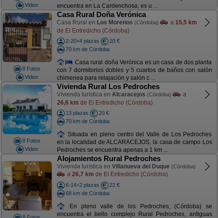
Video
encuentra en La Cardenchosa, es u ...
Casa Rural Doña Verónica
Casa Rural en
Los Morenos
a
15,5 km
(Córdoba)
de El Entredicho (Córdoba)
2-20+4 plazas
20 €
70 km de Córdoba
Casa rural doña Verónica es un casa de dos planta
8 Fotos
con 7 dormitorios dobles y 5 cuartos de baños con salón
Video
chimenea para relajación y salón c ...
Vivienda Rural Los Pedroches
Vivienda turística en
Alcaracejos
a
(Córdoba)
26,6 km
de El Entredicho (Córdoba)
13 plazas
20 €
70 km de Córdoba
Situada en pleno centro del Valle de Los Pedroches
8 Fotos
en la localidad de ALCARACEJOS, la casa de campo Los
Video
Pedroches se encuentra apenas a 1 km ...
Alojamientos Rural Pedroches
Vivienda turística en
Villanueva del Duque
(Córdoba)
a
26,7 km
de El Entredicho (Córdoba)
6-14+2 plazas
22 €
68 km de Córdoba
En pleno valle de los Pedroches, (Córdoba) se
encuentra el bello complejo Rural Pedroches, antiguas
8 Fotos