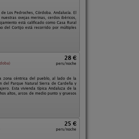
a de Los Pedroches, Córdoba. Andalucía. El
nuestras ovejas merinas, cerdos ibéricos,
lojamiento está calificado como Casa Rural
o del Cortijo está recorrido por múltiples
28 €
rdoba)
pers/noche
 zona céntrica del pueblo, al lado de la
ón del Parque Natural Sierra de Cardeña y
jero. Esta vivienda típica Andaluza de la
chos altos, arcos de medio punto y gruesos
25 €
)
pers/noche