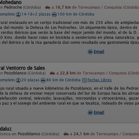
l Mohedano
en
Pedroche
(Córdoba)
a
16,7 km
de Torrecampo / Conquista (Córdob
completo
14-18+2 plazas
100 km de Córdoba
rural enclavado en un cortijo tradicional con más de 250 años de antigüedad
 del mundo: la Dehesa de Los Pedroches. Un alojamiento típico, dentro de 
os cerdos ibéricos que serán la base del mejor jamón del mundo, el de la D
 Kms. donde hacer rutas en bicicleta o senderismo en plena naturaleza; 
s del ibérico y de la rica ganadería dan como resultado una gastronomía típic
Email
ral Ventorro de Sales
en
Pozoblanco
(Córdoba)
a
22,8 km
de Torrecampo / Conquista (Córd
completo
20 plazas
80 km de Córdoba
Fechas Libres
jo rural situado a nueve kilómetros de Pozoblanco, en el Valle de los Pedroc
e la dehesa de encinar mejor conservada del Sur de Europa hacia los abrup
lefacción central, televisión, lavavajillas, microondas y vitrocerámica, g
a paz y el sosiego del ambiente rural en que se localiza, rodeado de vistas 
Email
daluz
ística en
Pozoblanco
(Córdoba)
a
24,1 km
de Torrecampo / Conquist