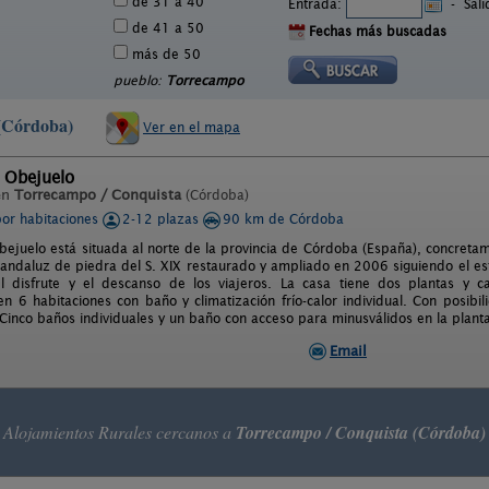
de 31 a 40
Entrada:
-
Sal
de 41 a 50
Fechas más buscadas
más de 50
pueblo:
Torrecampo
 (Córdoba)
Ver en el mapa
 Obejuelo
en
Torrecampo / Conquista
(Córdoba)
por habitaciones
2-12 plazas
90 km de Córdoba
bejuelo está situada al norte de la provincia de Córdoba (España), concretam
o andaluz de piedra del S. XIX restaurado y ampliado en 2006 siguiendo el est
l disfrute y el descanso de los viajeros. La casa tiene dos plantas y 
 en 6 habitaciones con baño y climatización frío-calor individual. Con posib
Cinco baños individuales y un baño con acceso para minusválidos en la plant
Email
Alojamientos Rurales cercanos a
Torrecampo / Conquista (Córdoba)