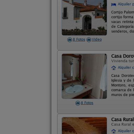
Alquiler 
Cortijo Palo
cortijo form
vacas retint
de Categoría
senderos, do
8 Fotos
Video
Casa Doro
Vivienda tur
Alquiler 
Casa Doroteo
Iglesia y de
Montoro, esp
comarca de l
muros de pie
8 Fotos
Casa Rural
Casa Rural 
Alquiler 