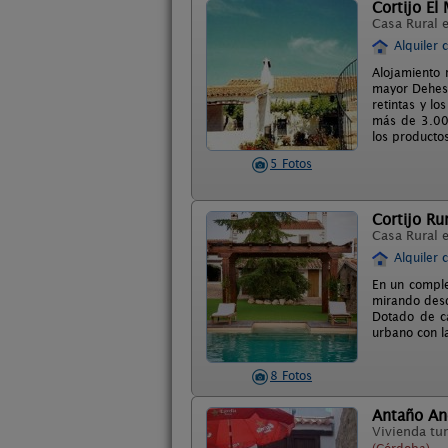
Cortijo E
Casa Rural 
Alquiler 
Alojamiento 
mayor Dehesa
retintas y l
más de 3.000
los producto
5 Fotos
Cortijo Ru
Casa Rural 
Alquiler 
En un comple
mirando desd
Dotado de ca
urbano con l
8 Fotos
Antaño An
Vivienda tur