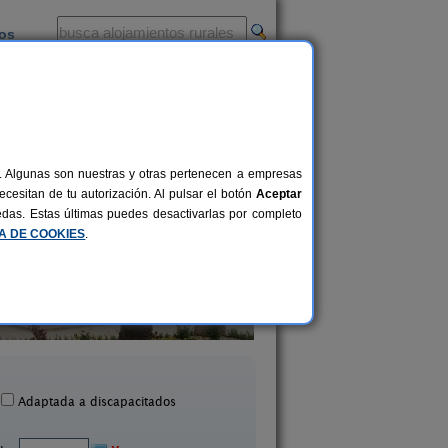
ios
-
al. Algunas son nuestras y otras pertenecen a empresas
cesitan de tu autorización. Al pulsar el botón
Aceptar
uedas. Estas últimas puedes desactivarlas por completo
CA DE COOKIES
.
Casa Rural La Reja
Era Grande 1
6-10+3 pers.
20 €
astil de Campos (Córdoba)
Pozoblanco (Córdo
desde
Adaptada a discapacitados