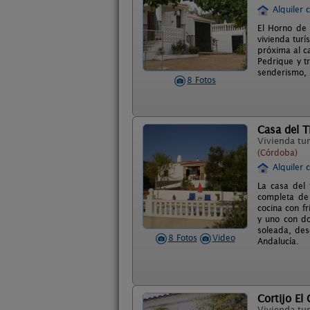
Alquiler 
El Horno de 
vivienda tur
próxima al c
Pedrique y tr
senderismo, 
8 Fotos
Casa del T
Vivienda tur
(Córdoba)
Alquiler 
La casa del 
completa de
cocina con f
y uno con do
soleada, des
8 Fotos
Video
Andalucía.
Cortijo El
Vivienda tur