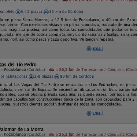
completo
6-12 plazas
85 km de Córdoba
uado en plena Sierra Morena, a 12.5 km de Pozoblanco, a 40 km del Parqu
lince ibérico. Con excelentes vistas y en plena naturaleza, rodeado de una d
una magnífica piscina, así como todas las comodidades que podamos tener
quipada, menaje de cocina completo, servicio de sábanas y toallas. En la zon
smo, golf, así como pesca y caza deportiva. Visítenos y repetirá.
Email
gas del Tío Pedro
en
Pozoblanco
(Córdoba)
a
26,2 km
de Torrecampo / Conquista (Córd
por habitaciones
2-8 plazas
80 km de Córdoba
to rural Las Vegas del Tío Pedro se encuentra en Los Pedroches, en plen
dalucía, en el sur de España. Se encuentran ubicadas en un bello paraje nat
ndientes, con su piscina privada cada una, se puede pasear por toda la finca
admiten caballos Son construcciones típica de la zona, con capacidad para 2
iscina. Nuestros clientes podrán disfrutar de todas las comodidades.
Email
 Palomar de La Morra
en
Pozoblanco
(Córdoba)
a
26,2 km
de Torrecampo / Conquista (Córd