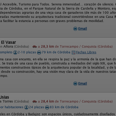
l Accesible, Turismo para Todos. Serena inmensidad… corazón de silencio. C
cia de Córdoba, en el Parque Natural de la Sierra de Cardeña y Montoro, esp
 dependencias agrarias de una vieja casa de ganaderos (de más de 100 años
uradas manteniendo su arquitectura tradicional convirtiéndose en una Casa R
a facilitar la estancia a personas con graves problemas de movilidad.
Email
 El Vasar
en
Añora
(Córdoba)
a
28,3 km
de Torrecampo / Conquista (Córdoba)
completo
2-10 plazas
79 km de Córdoba
Fechas Libres
una casa con encanto, en ella se respira la paz y la armonía de la que han di
. Se trata de una casa de pueblo, construida a mediados del siglo XIX, que 
mentos constructivos típicos de la arquitectura popular de la localidad, y de
s desde su construcción, hay una visión muy clara de la vida de nuestros tata
iempo.
Email
Usias
s Torres
(Córdoba)
a
28,4 km
de Torrecampo / Conquista (Córdoba)
por habitaciones
24 plazas
83 km de Córdoba
eles en Córdoba y Badajoz son espacios únicos, cuidadosamente diseñados p