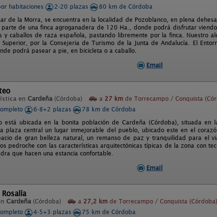
por habitaciones
2-20 plazas
80 km de Córdoba
mar de la Morra, se encuentra en la localidad de Pozoblanco, en plena dehes
a parte de una finca agroganadera de 120 Ha., donde podrá disfrutar viendo 
as y caballos de raza española, pastando libremente por la finca. Nuestro a
 Superior, por la Consejeria de Turismo de la Junta de Andalucía. El Entorn
nde podrá pasear a pie, en bicicleta o a caballo.
Email
teo
ística en
Cardeña
(Córdoba)
a
27 km
de Torrecampo / Conquista (Có
completo
6-8+2 plazas
78 km de Córdoba
 está ubicada en la bonita población de Cardeña (Córdoba), situada en la
 la plaza central un lugar inmejorable del pueblo, ubicado este en el coraz
acio de gran belleza natural, un remanso de paz y tranquilidad para el via
os pedroche con las características arquitectónicas típicas de la zona con te
dra que hacen una estancia confortable.
Email
 Rosalía
en
Cardeña
(Córdoba)
a
27,2 km
de Torrecampo / Conquista (Córdoba
completo
4-5+3 plazas
75 km de Córdoba