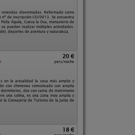
15 viviendas diseminadas. Reformado como
on nº de inscripción CO/0013. Se encuentra
 Peña Águila, Cueva la Osa, monasterio de
s se pueden realizar múltiples actividades:
del, deportes de aventura y naturaleza.
20 €
a
pers/noche
 Es en la actualidad la casa más amplia y
alón con chimenea comunicado con amplia
es dormitorios, dos con cama de matrimonio
bre una colina, es una zona muy amplia y
or la Consejería de Turismo de la Junta de
18 €
a