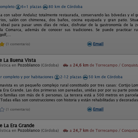
completo
6+1 plazas
80 km de Córdoba
sa con sabor Andaluz totalmente restaurada, conservando las bóvedas y el gr
rios, salón con chimenea, dos baños, cocina equipada y gran patio. Situ
ideal para pasar unos días de relax, disfrutar de la gastronomía de la zon
la Comarca, además de conocer sus tradiciones. Se puede practicar ruta
olf,...
Email
(1 comentario)
e La Buena Vista
ística en
Pozoblanco
(Córdoba)
a
24,6 km
de Torrecampo / Conquist
er completo y por habitaciones
2-12 plazas
50 km de Córdoba
avista es un pequeño complejo rural constituido por tres casas: Cortijo Lom
la Era Grande. Las dos primeras son pareadas, unidas por por su parte poster
o familias con más de 6 personas. La tercera está a 500 metros en parcela
Todas ellas son construcciones con historia y están rehabilitadas y decoradas 
Email
(1 comentario)
e La Era Grande
ística en
Pozoblanco
(Córdoba)
a
24,7 km
de Torrecampo / Conquist