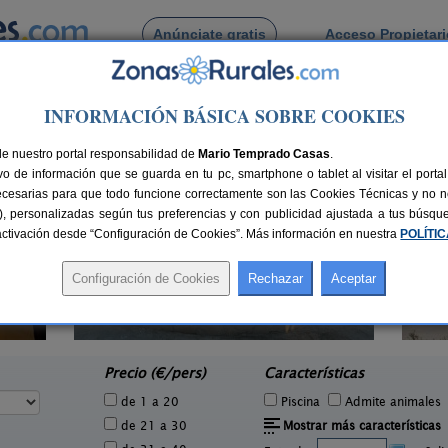
Anúnciate gratis
Acceso Propietar
Busca por pueblo
INFORMACIÓN BÁSICA SOBRE COOKIES
ecampo
rrecampo
de nuestro portal responsabilidad de
Mario Temprado Casas
.
o de información que se guarda en tu pc, smartphone o tablet al visitar el port
ecesarias para que todo funcione correctamente son las Cookies Técnicas y no ne
rias), personalizadas según tus preferencias y con publicidad ajustada a tus búsq
sactivación desde “Configuración de Cookies”. Más información en nuestra
POLÍTI
Casa Rural Obejuelo
4 pers.
2-12 pers.
30 €
24 €
Torrecampo (Córdoba)
C
e
desde
Precio (€/pers)
Características
de 1 a 20
Piscina
Admite animales
de 21 a 30
Mostrar más características