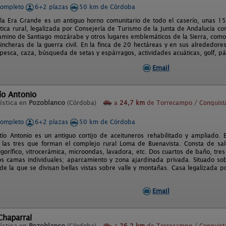
completo
6+2 plazas
50 km de Córdoba
la Era Grande es un antiguo horno comunitario de todo el caserío, unas 
ística rural, legalizada por Consejería de Turismo de la Junta de Andalucía c
amino de Santiago mozárabe y otros lugares emblemáticos de la Sierra, como
incheras de la guerra civil. En la finca de 20 hectáreas y en sus alrededore
pesca, caza, búsqueda de setas y espárragos, actividades acuáticas, golf, pá
Email
ío Antonio
ística en
Pozoblanco
(Córdoba)
a
24,7 km
de Torrecampo / Conquist
completo
6+2 plazas
50 km de Córdoba
tío Antonio es un antiguo cortijo de aceituneros rehabilitado y ampliado.
 las tres que forman el complejo rural Loma de Buenavista. Consta de s
rigorífico, vitrocerámica, microondas, lavadora, etc. Dos cuartos de baño, tr
s camas individuales; aparcamiento y zona ajardinada privada. Situado so
de la que se divisan bellas vistas sobre valle y montañas. Casa legalizada p
Email
 Chaparral
ística en
Pozoblanco
(Córdoba)
a
26,2 km
de Torrecampo / Conquist