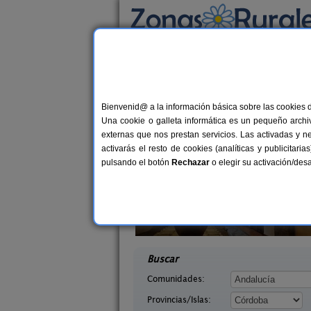
Busca por alojamiento
Alojamientos
>
Andalucía
>
Córdoba
> Torr
Casas Rurales en To
Bienvenid@ a la información básica sobre las cookies 
Una cookie o galleta informática es un pequeño archiv
externas que nos prestan servicios. Las activadas y n
activarás el resto de cookies (analíticas y publicita
pulsando el botón
Rechazar
o elegir su activación/de
 de San Pedro
Casa El Viso
10-12 pers.
27 €
doba)
Rute (Córdoba)
desde
desd
Buscar
Comunidades:
Provincias/Islas: