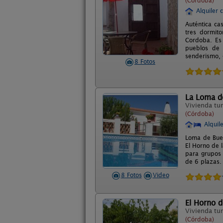
(Córdoba)
Alquiler 
Auténtica ca
tres dormito
Cordoba. Es 
pueblos de 
senderismo, g
8 Fotos
La Loma d
Vivienda tur
(Córdoba)
Alquil
Loma de Buen
El Horno de 
para grupos 
de 6 plazas. 
8 Fotos
Video
El Horno d
Vivienda tur
(Córdoba)