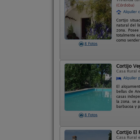
(Córdoba)
Alquiler 
Cortijo sit
natural del 
zona. Posee 
totalmente e
como senderi
8 Fotos
Cortijo Ve
Casa Rural 
Alquiler 
El alojamien
bellas de An
casas indepe
la zona. se 
barbacoa y p
8 Fotos
Cortijo El
Casa Rural 