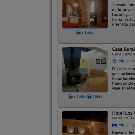
Turismo Rura
de la provin
Las antiguas
fueron resta
diseñada par
8 Fotos
Casa Rural
Casa Rural 
Alquiler 
El Vasar es 
generaciones
todos los ele
transcurrido
viaje en el t
8 Fotos
Video
Hotel Los 
Hotel en
Do
Alquiler 
Nuestros hot