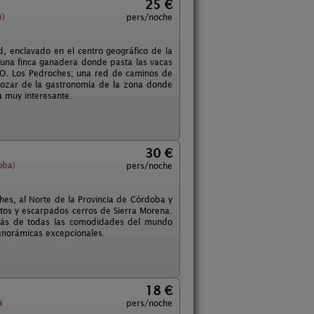
25 €
a)
pers/noche
, enclavado en el centro geográfico de la
una finca ganadera donde pasta las vacas
. O. Los Pedroches; una red de caminos de
gozar de la gastronomía de la zona donde
a muy interesante.
30 €
oba)
pers/noche
hes, al Norte de la Provincia de Córdoba y
tos y escarpados cerros de Sierra Morena.
ozarás de todas las comodidades del mundo
panorámicas excepcionales.
18 €
a
pers/noche