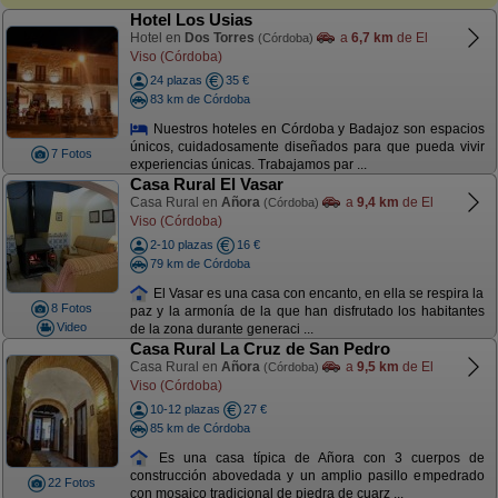
Hotel Los Usias
Hotel en
Dos Torres
a
6,7 km
de El
(Córdoba)
Viso (Córdoba)
24 plazas
35 €
83 km de Córdoba
Nuestros hoteles en Córdoba y Badajoz son espacios
únicos, cuidadosamente diseñados para que pueda vivir
7 Fotos
experiencias únicas. Trabajamos par ...
Casa Rural El Vasar
Casa Rural en
Añora
a
9,4 km
de El
(Córdoba)
Viso (Córdoba)
2-10 plazas
16 €
79 km de Córdoba
El Vasar es una casa con encanto, en ella se respira la
8 Fotos
paz y la armonía de la que han disfrutado los habitantes
Video
de la zona durante generaci ...
Casa Rural La Cruz de San Pedro
Casa Rural en
Añora
a
9,5 km
de El
(Córdoba)
Viso (Córdoba)
10-12 plazas
27 €
85 km de Córdoba
Es una casa típica de Añora con 3 cuerpos de
construcción abovedada y un amplio pasillo empedrado
22 Fotos
con mosaico tradicional de piedra de cuarz ...