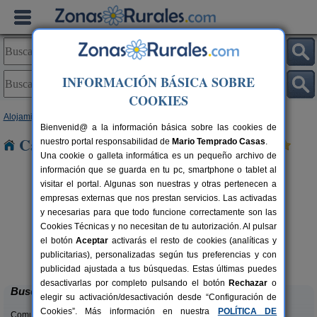
INFORMACIÓN BÁSICA SOBRE
COOKIES
Alojamientos
>
Andalucía
>
Córdoba
> El Viso
Bienvenid@ a la información básica sobre las cookies de
Casas Rurales cerca de El Viso
nuestro portal responsabilidad de
Mario Temprado Casas
.
Una cookie o galleta informática es un pequeño archivo de
información que se guarda en tu pc, smartphone o tablet al
visitar el portal. Algunas son nuestras y otras pertenecen a
empresas externas que nos prestan servicios. Las activadas
y necesarias para que todo funcione correctamente son las
Cookies Técnicas y no necesitan de tu autorización. Al pulsar
el botón
Aceptar
activarás el resto de cookies (analíticas y
Casa El Viso
rs.
4 pers.
publicitarias), personalizadas según tus preferencias y con
 €
30 €
Rute (Córdoba)
desde
publicidad ajustada a tus búsquedas. Estas últimas puedes
desactivarlas por completo pulsando el botón
Rechazar
o
Buscar
elegir su activación/desactivación desde “Configuración de
Cookies”. Más información en nuestra
POLÍTICA DE
Comunidades: