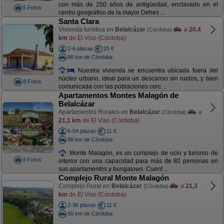
con más de 250 años de antigüedad, enclavado en el
5 Fotos
centro geográfico de la mayor Dehes ...
Santa Clara
Vivienda turística en
Belalcázar
a
20,4
(Córdoba)
km
de El Viso (Córdoba)
2-6 plazas
25 €
98 km de Córdoba
Nuestra vivienda se encuentra ubicada fuera del
núcleo urbano, ideal para un descanso sin ruidos, y bien
8 Fotos
comunicada con las poblaciones cerc ...
Apartamentos Montes Malagón de
Belalcázar
Apartamentos Rurales en
Belalcázar
a
(Córdoba)
21,1 km
de El Viso (Córdoba)
6-54 plazas
11 €
98 km de Córdoba
Monte Malagón, es un complejo de ocio y turismo de
8 Fotos
interior con una capacidad para más de 80 personas en
sus apartamentos y bungalows. Cuent ...
Complejo Rural Monte Malagón
Complejo Rural en
Belalcázar
a
21,3
(Córdoba)
km
de El Viso (Córdoba)
2-96 plazas
11 €
90 km de Córdoba