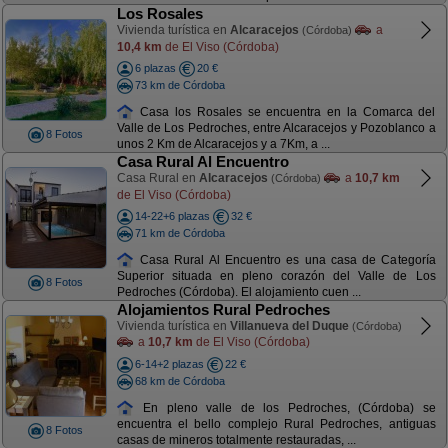
Los Rosales
Vivienda turística en
Alcaracejos
a
(Córdoba)
10,4 km
de El Viso (Córdoba)
6 plazas
20 €
73 km de Córdoba
Casa los Rosales se encuentra en la Comarca del
Valle de Los Pedroches, entre Alcaracejos y Pozoblanco a
8 Fotos
unos 2 Km de Alcaracejos y a 7Km, a ...
Casa Rural Al Encuentro
Casa Rural en
Alcaracejos
a
10,7 km
(Córdoba)
de El Viso (Córdoba)
14-22+6 plazas
32 €
71 km de Córdoba
Casa Rural Al Encuentro es una casa de Categoría
Superior situada en pleno corazón del Valle de Los
8 Fotos
Pedroches (Córdoba). El alojamiento cuen ...
Alojamientos Rural Pedroches
Vivienda turística en
Villanueva del Duque
(Córdoba)
a
10,7 km
de El Viso (Córdoba)
6-14+2 plazas
22 €
68 km de Córdoba
En pleno valle de los Pedroches, (Córdoba) se
encuentra el bello complejo Rural Pedroches, antiguas
8 Fotos
casas de mineros totalmente restauradas, ...