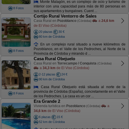
Monte Malagón, es un complejo de ocio y turismo de
interior con una capacidad para más de 80 personas en
8 Fotos
sus apartamentos y bungalows. Cuent ...
Cortijo Rural Ventorro de Sales
Casa Rural en
Pozoblanco
a
24,6 km
(Córdoba)
de El Viso (Córdoba)
20 plazas
30 €
80 km de Córdoba
En un complejo rural situado a nueve kilómetros de
Pozoblanco, en el Valle de los Pedroches, al Norte de la
8 Fotos
Provincia de Córdoba y mirando d ...
Casa Rural Obejuelo
Casa Rural en
Torrecampo / Conquista
(Córdoba)
a
34,3 km
de El Viso (Córdoba)
2-12 plazas
24 €
90 km de Córdoba
Casa Rural Obejuelo está situada al norte de la
provincia de Córdoba (España), concretamente en el Valle
8 Fotos
de los Pedroches. La casa es un cor ...
Era Grande 2
Vivienda turística en
Pozoblanco
a
(Córdoba)
34,6 km
de El Viso (Córdoba)
6 plazas
15 €
52 km de Córdoba