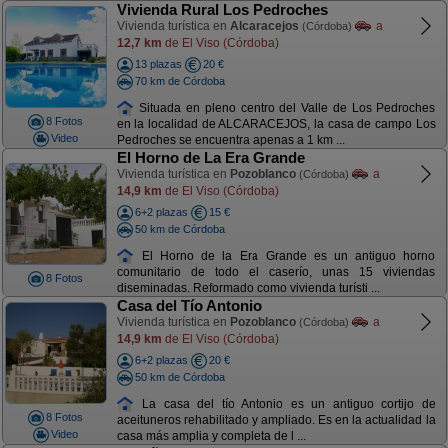
Vivienda Rural Los Pedroches
Vivienda turística en
Alcaracejos
a
(Córdoba)
12,7 km
de El Viso (Córdoba)
13 plazas
20 €
70 km de Córdoba
Situada en pleno centro del Valle de Los Pedroches
8 Fotos
en la localidad de ALCARACEJOS, la casa de campo Los
Video
Pedroches se encuentra apenas a 1 km ...
El Horno de La Era Grande
Vivienda turística en
Pozoblanco
a
(Córdoba)
14,9 km
de El Viso (Córdoba)
6+2 plazas
15 €
50 km de Córdoba
El Horno de la Era Grande es un antiguo horno
comunitario de todo el caserío, unas 15 viviendas
8 Fotos
diseminadas. Reformado como vivienda turísti ...
Casa del Tío Antonio
Vivienda turística en
Pozoblanco
a
(Córdoba)
14,9 km
de El Viso (Córdoba)
6+2 plazas
20 €
50 km de Córdoba
La casa del tío Antonio es un antiguo cortijo de
8 Fotos
aceituneros rehabilitado y ampliado. Es en la actualidad la
Video
casa más amplia y completa de l ...