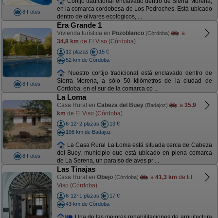
Cortijo tradicional enclavado dentro de Sierra Morena,
en la comarca cordobesa de Los Pedroches. Está ubicado
8 Fotos
dentro de olivares ecológicos, ...
Era Grande 1
Vivienda turística en
Pozoblanco
a
(Córdoba)
34,8 km
de El Viso (Córdoba)
12 plazas
15 €
52 km de Córdoba
Nuestro cortijo tradicional está enclavado dentro de
Sierra Morena, a sólo 50 kilómetros de la ciudad de
8 Fotos
Córdoba, en el sur de la comarca co ...
La Loma
Casa Rural en
Cabeza del Buey
a
35,9
(Badajoz)
km
de El Viso (Córdoba)
6-12+2 plazas
13 €
198 km de Badajoz
La Casa Rural La Loma está situada cerca de Cabeza
del Buey, municipio que está ubicado en plena comarca
8 Fotos
de La Serena, un paraíso de aves pr ...
Las Tinajas
Casa Rural en
Obejo
a
41,3 km
de El
(Córdoba)
Viso (Córdoba)
6-12+1 plazas
17 €
43 km de Córdoba
Una de las mejores rehabilitaciones de arquitectura