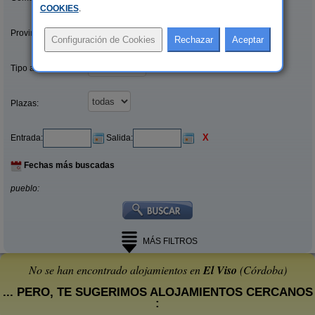
COOKIES
.
Provincias/Islas:
Tipo alquiler:
Plazas:
X
Entrada:
Salida:
Fechas más buscadas
pueblo:
MÁS FILTROS
No se han encontrado alojamientos en
El Viso
(Córdoba)
... PERO, TE SUGERIMOS ALOJAMIENTOS CERCANOS
: