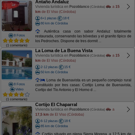
Antaño Andaluz
Vivienda turística en
Pozoblanco
a
15
(Córdoba)
km
de El Viso (Córdoba)
6+1 plazas
18 €
80 km de Córdoba
Auténtica casa con sabor Andaluz totalmente
8 Fotos
restaurada, conservando las bóvedas y el granito típico de
los Pedroches. Dispone de tres dormit ...
(1 comentario)
La Loma de La Buena Vista
Vivienda turística en
Pozoblanco
a
15
(Córdoba)
km
de El Viso (Córdoba)
2-12 plazas
15 €
50 km de Córdoba
Loma de Buenavista es un pequeño complejo rural
8 Fotos
constituido por tres casas: Cortijo Loma de Buenavista,
Video
Cortijo del Tío Antonio y El Horno d ...
(1 comentario)
Cortijo El Chaparral
Vivienda turística en
Pozoblanco
a
(Córdoba)
17,5 km
de El Viso (Córdoba)
6-12 plazas
18 €
85 km de Córdoba
Cortijo situado en plena Sierra Morena, a 12.5 km de