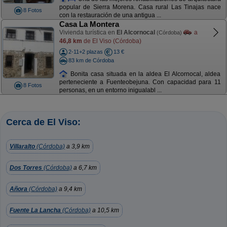
popular de Sierra Morena. Casa rural Las Tinajas nace
8 Fotos
con la restauración de una antigua ...
Casa La Montera
Vivienda turística en
El Alcornocal
a
(Córdoba)
46,8 km
de El Viso (Córdoba)
2-11+2 plazas
13 €
83 km de Córdoba
Bonita casa situada en la aldea El Alcornocal, aldea
perteneciente a Fuenteobejuna. Con capacidad para 11
8 Fotos
personas, en un entorno inigualabl ...
Cerca de El Viso:
Villaralto
(Córdoba)
a 3,9 km
Dos Torres
(Córdoba)
a 6,7 km
Añora
(Córdoba)
a 9,4 km
Fuente La Lancha
(Córdoba)
a 10,5 km