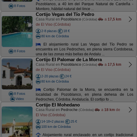
Pozoblanco, a 40 km del Parque Natural de Cardeña -
8 Fotos
Montoro, hábitat natural del lince ...
Cortijo Vegas del Tío Pedro
Casa Rural en
Pozoblanco
a
17,5 km
(Córdoba)
de El Viso (Córdoba)
2-8 plazas
18 €
80 km de Córdoba
El alojamiento rural Las Vegas del Tío Pedro se
encuentra en Los Pedroches, en plena sierra Cordobesa,
8 Fotos
una de las zonas más bellas de Andalu ...
Cortijo El Palomar de La Morra
Casa Rural en
Pozoblanco
a
17,5 km
(Córdoba)
de El Viso (Córdoba)
2-20 plazas
24 €
80 km de Córdoba
Cortijo Palomar de la Morra, se encuentra en la
8 Fotos
localidad de Pozoblanco, en plena dehesa de Los
Video
Pedroches, Córdoba. Andalucía. El cortijo fo ...
Cortijo El Mohedano
Casa Rural en
Pedroche
a
18 km
de
(Córdoba)
El Viso (Córdoba)
14-18+2 plazas
25 €
100 km de Córdoba
Alojamiento rural enclavado en un cortijo tradicional