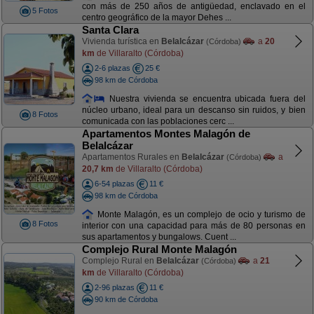
con más de 250 años de antigüedad, enclavado en el
5 Fotos
centro geográfico de la mayor Dehes ...
Santa Clara
Vivienda turística en
Belalcázar
a
20
(Córdoba)
km
de Villaralto (Córdoba)
2-6 plazas
25 €
98 km de Córdoba
Nuestra vivienda se encuentra ubicada fuera del
núcleo urbano, ideal para un descanso sin ruidos, y bien
8 Fotos
comunicada con las poblaciones cerc ...
Apartamentos Montes Malagón de
Belalcázar
Apartamentos Rurales en
Belalcázar
a
(Córdoba)
20,7 km
de Villaralto (Córdoba)
6-54 plazas
11 €
98 km de Córdoba
Monte Malagón, es un complejo de ocio y turismo de
8 Fotos
interior con una capacidad para más de 80 personas en
sus apartamentos y bungalows. Cuent ...
Complejo Rural Monte Malagón
Complejo Rural en
Belalcázar
a
21
(Córdoba)
km
de Villaralto (Córdoba)
2-96 plazas
11 €
90 km de Córdoba