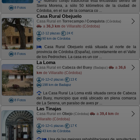
Nuestro cortijo tradicional está enclavado dentro de
Sierra Morena, a sólo 50 kilómetros de la ciudad de
8 Fotos
Córdoba, en el sur de la comarca co ...
Casa Rural Obejuelo
Casa Rural en
Torrecampo / Conquista
(Córdoba)
a
36,3 km
de Villaralto (Córdoba)
2-12 plazas
24 €
90 km de Córdoba
Casa Rural Obejuelo está situada al norte de la
provincia de Córdoba (España), concretamente en el Valle
8 Fotos
de los Pedroches. La casa es un cor ...
La Loma
Casa Rural en
Cabeza del Buey
a
36,6
(Badajoz)
km
de Villaralto (Córdoba)
6-12+2 plazas
13 €
198 km de Badajoz
La Casa Rural La Loma está situada cerca de Cabeza
del Buey, municipio que está ubicado en plena comarca
8 Fotos
de La Serena, un paraíso de aves pr ...
Las Tinajas
Casa Rural en
Obejo
a
39,4 km
de
(Córdoba)
Villaralto (Córdoba)
6-12+1 plazas
17 €
43 km de Córdoba
Una de las mejores rehabilitaciones de arquitectura