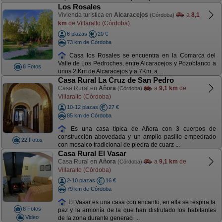
Los Rosales
Vivienda turística en
Alcaracejos
a
8,1
(Córdoba)
km
de Villaralto (Córdoba)
6 plazas
20 €
73 km de Córdoba
Casa los Rosales se encuentra en la Comarca del
Valle de Los Pedroches, entre Alcaracejos y Pozoblanco a
8 Fotos
unos 2 Km de Alcaracejos y a 7Km, a ...
Casa Rural La Cruz de San Pedro
Casa Rural en
Añora
a
9,1 km
de
(Córdoba)
Villaralto (Córdoba)
10-12 plazas
27 €
85 km de Córdoba
Es una casa típica de Añora con 3 cuerpos de
construcción abovedada y un amplio pasillo empedrado
22 Fotos
con mosaico tradicional de piedra de cuarz ...
Casa Rural El Vasar
Casa Rural en
Añora
a
9,1 km
de
(Córdoba)
Villaralto (Córdoba)
2-10 plazas
16 €
79 km de Córdoba
El Vasar es una casa con encanto, en ella se respira la
8 Fotos
paz y la armonía de la que han disfrutado los habitantes
Video
de la zona durante generaci ...