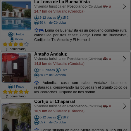
La Loma de La Buena Vista
Vivienda turística en
Pozoblanco
a
(Córdoba)
14,7 km
de Villaralto (Córdoba)
2-12 plazas
15 €
50 km de Córdoba
Loma de Buenavista es un pequeño complejo rural
8 Fotos
constituido por tres casas: Cortijo Loma de Buenavista,
Video
Cortijo del Tío Antonio y El Horno d ...
(1 comentario)
Antaño Andaluz
Vivienda turística en
Pozoblanco
a
(Córdoba)
14,8 km
de Villaralto (Córdoba)
6+1 plazas
18 €
80 km de Córdoba
Auténtica casa con sabor Andaluz totalmente
8 Fotos
restaurada, conservando las bóvedas y el granito típico de
los Pedroches. Dispone de tres dormit ...
(1 comentario)
Cortijo El Chaparral
Vivienda turística en
Pozoblanco
a
(Córdoba)
16,5 km
de Villaralto (Córdoba)
6-12 plazas
18 €
85 km de Córdoba
Cortijo situado en plena Sierra Morena, a 12.5 km de