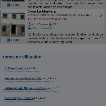
popular de Sierra Morena. Casa rural Las Tinajas nace
8 Fotos
con la restauración de una antigua ...
Casa La Montera
Vivienda turística en
El Alcornocal
a
(Córdoba)
42,9 km
de Villaralto (Córdoba)
2-11+2 plazas
13 €
83 km de Córdoba
Bonita casa situada en la aldea El Alcornocal, aldea
perteneciente a Fuenteobejuna. Con capacidad para 11
8 Fotos
personas, en un entorno inigualabl ...
Cerca de Villaralto:
El Viso
(Córdoba)
a 3,9 km
Fuente La Lancha
(Córdoba)
a 6,7 km
Villanueva del Duque
(Córdoba)
a 7,1 km
Alcaracejos
(Córdoba)
a 7,6 km