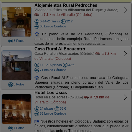
Alojamientos Rural Pedroches
Vivienda turística en
Villanueva del Duque
(Córdoba)
a
7,1 km
de Villaralto (Córdoba)
6-14+2 plazas
22 €
68 km de Córdoba
En pleno valle de los Pedroches, (Córdoba) se
encuentra el bello complejo Rural Pedroches, antiguas
8 Fotos
casas de mineros totalmente restauradas, ...
Casa Rural Al Encuentro
Casa Rural en
Alcaracejos
a
7,8 km
(Córdoba)
de Villaralto (Córdoba)
14-22+6 plazas
32 €
71 km de Córdoba
Casa Rural Al Encuentro es una casa de Categoría
Superior situada en pleno corazón del Valle de Los
8 Fotos
Pedroches (Córdoba). El alojamiento cuen ...
Hotel Los Usias
Hotel en
Dos Torres
a
7,9 km
de
(Córdoba)
Villaralto (Córdoba)
24 plazas
35 €
83 km de Córdoba
Nuestros hoteles en Córdoba y Badajoz son espacios
únicos, cuidadosamente diseñados para que pueda vivir
7 Fotos
experiencias únicas. Trabajamos par ...