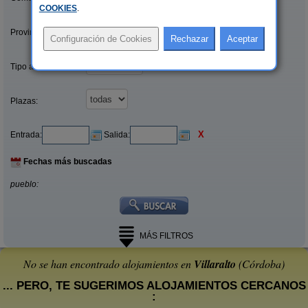
COOKIES
.
Provincias/Islas:
Tipo alquiler:
Plazas:
X
Entrada:
Salida:
Fechas más buscadas
pueblo:
MÁS FILTROS
No se han encontrado alojamientos en
Villaralto
(Córdoba)
... PERO, TE SUGERIMOS ALOJAMIENTOS CERCANOS
: