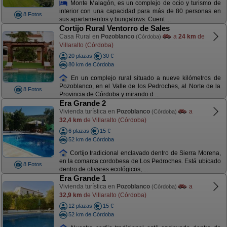
Monte Malagón, es un complejo de ocio y turismo de
interior con una capacidad para más de 80 personas en
8 Fotos
sus apartamentos y bungalows. Cuent ...
Cortijo Rural Ventorro de Sales
Casa Rural en
Pozoblanco
a
24 km
de
(Córdoba)
Villaralto (Córdoba)
20 plazas
30 €
80 km de Córdoba
En un complejo rural situado a nueve kilómetros de
Pozoblanco, en el Valle de los Pedroches, al Norte de la
8 Fotos
Provincia de Córdoba y mirando d ...
Era Grande 2
Vivienda turística en
Pozoblanco
a
(Córdoba)
32,4 km
de Villaralto (Córdoba)
6 plazas
15 €
52 km de Córdoba
Cortijo tradicional enclavado dentro de Sierra Morena,
en la comarca cordobesa de Los Pedroches. Está ubicado
8 Fotos
dentro de olivares ecológicos, ...
Era Grande 1
Vivienda turística en
Pozoblanco
a
(Córdoba)
32,9 km
de Villaralto (Córdoba)
12 plazas
15 €
52 km de Córdoba