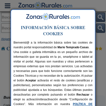
INFORMACIÓN BÁSICA SOBRE
COOKIES
Alojamientos
>
Andalucía
>
Córdoba
> Villaralto
Bienvenid@ a la información básica sobre las cookies de
Casas Rurales cerca de Villaralto
nuestro portal responsabilidad de
Mario Temprado Casas
.
Una cookie o galleta informática es un pequeño archivo de
información que se guarda en tu pc, smartphone o tablet al
visitar el portal. Algunas son nuestras y otras pertenecen a
empresas externas que nos prestan servicios. Las activadas
y necesarias para que todo funcione correctamente son las
Cookies Técnicas y no necesitan de tu autorización. Al pulsar
el botón
Aceptar
activarás el resto de cookies (analíticas y
Casa Rural La Cruz de San Pedro
rs.
10-12 pers.
publicitarias), personalizadas según tus preferencias y con
 €
27 €
Añora (Córdoba)
desde
publicidad ajustada a tus búsquedas. Estas últimas puedes
desactivarlas por completo pulsando el botón
Rechazar
o
Buscar
elegir su activación/desactivación desde “Configuración de
Cookies”. Más información en nuestra
POLÍTICA DE
Comunidades: