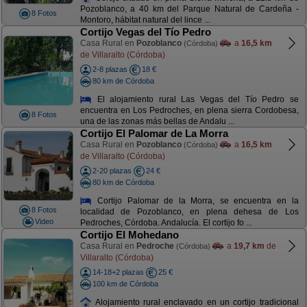
Pozoblanco, a 40 km del Parque Natural de Cardeña -
8 Fotos
Montoro, hábitat natural del lince ...
Cortijo Vegas del Tío Pedro
Casa Rural en
Pozoblanco
a
16,5 km
(Córdoba)
de Villaralto (Córdoba)
2-8 plazas
18 €
80 km de Córdoba
El alojamiento rural Las Vegas del Tío Pedro se
encuentra en Los Pedroches, en plena sierra Cordobesa,
8 Fotos
una de las zonas más bellas de Andalu ...
Cortijo El Palomar de La Morra
Casa Rural en
Pozoblanco
a
16,5 km
(Córdoba)
de Villaralto (Córdoba)
2-20 plazas
24 €
80 km de Córdoba
Cortijo Palomar de la Morra, se encuentra en la
8 Fotos
localidad de Pozoblanco, en plena dehesa de Los
Video
Pedroches, Córdoba. Andalucía. El cortijo fo ...
Cortijo El Mohedano
Casa Rural en
Pedroche
a
19,7 km
de
(Córdoba)
Villaralto (Córdoba)
14-18+2 plazas
25 €
100 km de Córdoba
Alojamiento rural enclavado en un cortijo tradicional