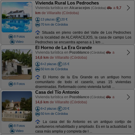
Vivienda Rural Los Pedroches
Vivienda turística en
Alcaracejos
a
9,7
(Córdoba)
km
de Villaralto (Córdoba)
13 plazas
20 €
70 km de Córdoba
Situada en pleno centro del Valle de Los Pedroches
8 Fotos
en la localidad de ALCARACEJOS, la casa de campo Los
Video
Pedroches se encuentra apenas a 1 km ...
El Horno de La Era Grande
Vivienda turística en
Pozoblanco
a
(Córdoba)
14,6 km
de Villaralto (Córdoba)
6+2 plazas
15 €
50 km de Córdoba
El Horno de la Era Grande es un antiguo horno
comunitario de todo el caserío, unas 15 viviendas
8 Fotos
diseminadas. Reformado como vivienda turísti ...
Casa del Tío Antonio
Vivienda turística en
Pozoblanco
a
(Córdoba)
14,6 km
de Villaralto (Córdoba)
6+2 plazas
20 €
50 km de Córdoba
La casa del tío Antonio es un antiguo cortijo de
8 Fotos
aceituneros rehabilitado y ampliado. Es en la actualidad la
Video
casa más amplia y completa de l ...