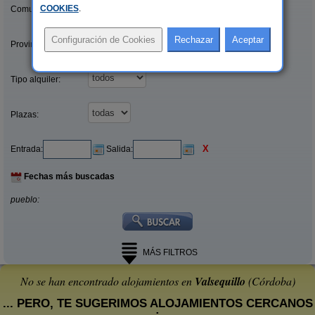
COOKIES
.
Comunidades:
Provincias/Islas:
Tipo alquiler:
Plazas:
X
Entrada:
Salida:
Fechas más buscadas
pueblo:
MÁS FILTROS
No se han encontrado alojamientos en
Valsequillo
(Córdoba)
... PERO, TE SUGERIMOS ALOJAMIENTOS CERCANOS
: