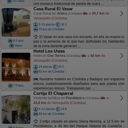
22 Fotos
con mosaico tradicional de piedra de cuarz ...
Casa Rural El Vasar
Casa Rural en
Añora
a
39,7 km
de
(Córdoba)
Valsequillo (Córdoba)
2-10 plazas
16 €
79 km de Córdoba
El Vasar es una casa con encanto, en ella se respira la
8 Fotos
paz y la armonía de la que han disfrutado los habitantes
Video
de la zona durante generaci ...
Hotel Los Usias
Hotel en
Dos Torres
a
40 km
de
(Córdoba)
Valsequillo (Córdoba)
24 plazas
35 €
83 km de Córdoba
Nuestros hoteles en Córdoba y Badajoz son espacios
únicos, cuidadosamente diseñados para que pueda vivir
7 Fotos
experiencias únicas. Trabajamos par ...
Cortijo El Chaparral
Vivienda turística en
Pozoblanco
a
(Córdoba)
43,6 km
de Valsequillo (Córdoba)
6-12 plazas
18 €
85 km de Córdoba
Cortijo situado en plena Sierra Morena, a 12.5 km de
Pozoblanco, a 40 km del Parque Natural de Cardeña -
8 Fotos