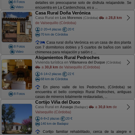
8 Fotos
detalles sin preocuparse solo de disfruta relajandote. Se
Video
encuentra en La Cardenchosa, es u ...
Casa Rural Doña Verónica
Casa Rural en
Los Morenos
a
28,8 km
(Córdoba)
de Valsequillo (Córdoba)
2-20+4 plazas
20 €
70 km de Córdoba
Casa rural doña Verónica es un casa de dos planta
8 Fotos
con 7 dormitorios dobles y 5 cuartos de baños con salón
Video
chimenea para relajación y salón c ...
Alojamientos Rural Pedroches
Vivienda turística en
Villanueva del Duque
(Córdoba)
a
30,8 km
de Valsequillo (Córdoba)
6-14+2 plazas
22 €
68 km de Córdoba
En pleno valle de los Pedroches, (Córdoba) se
encuentra el bello complejo Rural Pedroches, antiguas
8 Fotos
casas de mineros totalmente restauradas, ...
Cortijo Viña del Duco
Casa Rural en
Azuaga
a
30,8 km
de
(Badajoz)
Valsequillo (Córdoba)
6-8+2 plazas
20 €
140 km de Badajoz
Cortijo familiar rehabilitado, cerca de la alegre e