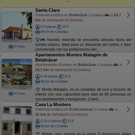
Santa Clara
Vivienda turística en
Belalcázar
a
24,7
(Córdoba)
km
de Valsequillo (Córdoba)
2-6 plazas
25 €
98 km de Córdoba
Nuestra vivienda se encuentra ubicada fuera del
núcleo urbano, ideal para un descanso sin ruidos, y bien
8 Fotos
comunicada con las poblaciones cerc ...
Apartamentos Montes Malagón de
Belalcázar
Apartamentos Rurales en
Belalcázar
a
(Córdoba)
24,7 km
de Valsequillo (Córdoba)
6-54 plazas
11 €
98 km de Córdoba
Monte Malagón, es un complejo de ocio y turismo de
8 Fotos
interior con una capacidad para más de 80 personas en
sus apartamentos y bungalows. Cuent ...
Casa La Montera
Vivienda turística en
El Alcornocal
a
(Córdoba)
25 km
de Valsequillo (Córdoba)
2-11+2 plazas
13 €
83 km de Córdoba
Bonita casa situada en la aldea El Alcornocal, aldea