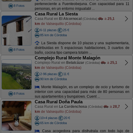
perteneciente a Fuenteobejuna. Con capacidad para 11
8 Fotos
personas, en un entorno inigualabl ...
Casa Rural La Siesta
Casa Rural en
El Alcornocal
a
25,1
(Córdoba)
km
de Valsequillo (Córdoba)
6-11 plazas
25 €
85 km de Córdoba
La Siesta dispone de 10 plazas y una suplementaria,
distribuidas en 5 espaciosas habitaciones, 3 cuartos de
8 Fotos
baño, cocina tipo campera totalm ...
Complejo Rural Monte Malagón
Complejo Rural en
Belalcázar
a
25,1
(Córdoba)
km
de Valsequillo (Córdoba)
2-96 plazas
11 €
90 km de Córdoba
Monte Malagón, es un complejo de ocio y turismo de
interior con una capacidad para más de 80 personas en
8 Fotos
sus apartamentos y bungalows. Cuent ...
Casa Rural Doña Paula
Casa Rural en
La Cardenchosa
a
28,7
(Córdoba)
km
de Valsequillo (Córdoba)
10+4 plazas
20 €
65 km de Córdoba
Casa acogedora para disfrutrala con todo lujo de