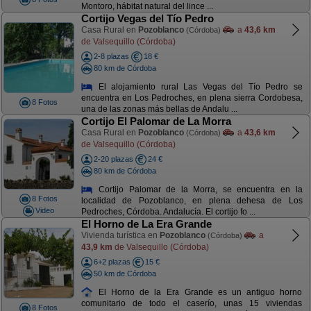
Montoro, hábitat natural del lince ...
Cortijo Vegas del Tío Pedro
Casa Rural en
Pozoblanco
a
43,6 km
(Córdoba)
de Valsequillo (Córdoba)
2-8 plazas
18 €
80 km de Córdoba
El alojamiento rural Las Vegas del Tío Pedro se
encuentra en Los Pedroches, en plena sierra Cordobesa,
8 Fotos
una de las zonas más bellas de Andalu ...
Cortijo El Palomar de La Morra
Casa Rural en
Pozoblanco
a
43,6 km
(Córdoba)
de Valsequillo (Córdoba)
2-20 plazas
24 €
80 km de Córdoba
Cortijo Palomar de la Morra, se encuentra en la
8 Fotos
localidad de Pozoblanco, en plena dehesa de Los
Video
Pedroches, Córdoba. Andalucía. El cortijo fo ...
El Horno de La Era Grande
Vivienda turística en
Pozoblanco
a
(Córdoba)
43,9 km
de Valsequillo (Córdoba)
6+2 plazas
15 €
50 km de Córdoba
El Horno de la Era Grande es un antiguo horno
comunitario de todo el caserío, unas 15 viviendas
8 Fotos