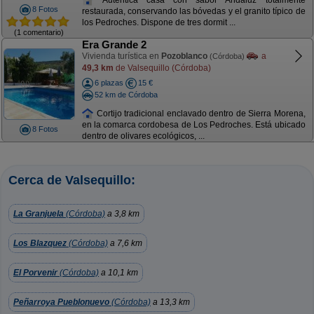
8 Fotos
restaurada, conservando las bóvedas y el granito típico de
los Pedroches. Dispone de tres dormit ...
(1 comentario)
Era Grande 2
Vivienda turística en
Pozoblanco
a
(Córdoba)
49,3 km
de Valsequillo (Córdoba)
6 plazas
15 €
52 km de Córdoba
Cortijo tradicional enclavado dentro de Sierra Morena,
en la comarca cordobesa de Los Pedroches. Está ubicado
8 Fotos
dentro de olivares ecológicos, ...
Cerca de Valsequillo:
La Granjuela
(Córdoba)
a 3,8 km
Los Blazquez
(Córdoba)
a 7,6 km
El Porvenir
(Córdoba)
a 10,1 km
Peñarroya Pueblonuevo
(Córdoba)
a 13,3 km