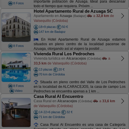
importante población de Azuaga. Ideal para descansar
8 Fotos
todo el tiempo que requiera. Próxim ...
Hotel Apartamento Rural de Azuaga SC
Apartamento en
Azuaga
a
32,8 km
de
(Badajoz)
Valsequillo (Córdoba)
18+9 plazas
50 €
147 km de Badajoz
En Hotel Apartamento Rural de Azuaga estamos
situados en pleno centro de la localidad pacense de
8 Fotos
Azuaga, otorgando así al viajero la posibil ...
Vivienda Rural Los Pedroches
Vivienda turística en
Alcaracejos
a
(Córdoba)
33,5 km
de Valsequillo (Córdoba)
13 plazas
20 €
70 km de Córdoba
Situada en pleno centro del Valle de Los Pedroches
8 Fotos
en la localidad de ALCARACEJOS, la casa de campo Los
Video
Pedroches se encuentra apenas a 1 km ...
Casa Rural Al Encuentro
Casa Rural en
Alcaracejos
a
33,6 km
(Córdoba)
de Valsequillo (Córdoba)
14-22+6 plazas
32 €
71 km de Córdoba
Casa Rural Al Encuentro es una casa de Categoría