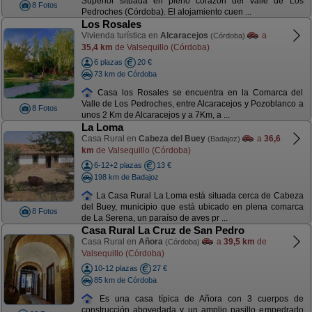
Superior situada en pleno corazón del Valle de Los
8 Fotos
Pedroches (Córdoba). El alojamiento cuen ...
Los Rosales
Vivienda turística en
Alcaracejos
a
(Córdoba)
35,4 km
de Valsequillo (Córdoba)
6 plazas
20 €
73 km de Córdoba
Casa los Rosales se encuentra en la Comarca del
Valle de Los Pedroches, entre Alcaracejos y Pozoblanco a
8 Fotos
unos 2 Km de Alcaracejos y a 7Km, a ...
La Loma
Casa Rural en
Cabeza del Buey
a
36,6
(Badajoz)
km
de Valsequillo (Córdoba)
6-12+2 plazas
13 €
198 km de Badajoz
La Casa Rural La Loma está situada cerca de Cabeza
del Buey, municipio que está ubicado en plena comarca
8 Fotos
de La Serena, un paraíso de aves pr ...
Casa Rural La Cruz de San Pedro
Casa Rural en
Añora
a
39,5 km
de
(Córdoba)
Valsequillo (Córdoba)
10-12 plazas
27 €
85 km de Córdoba
Es una casa típica de Añora con 3 cuerpos de
construcción abovedada y un amplio pasillo empedrado