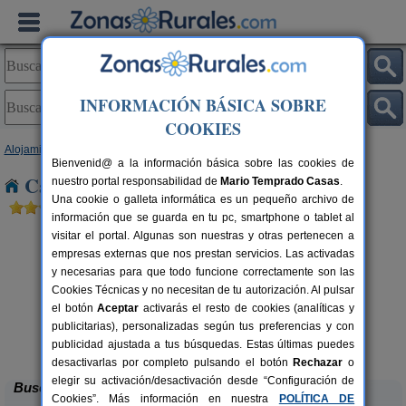
INFORMACIÓN BÁSICA SOBRE
COOKIES
Alojamientos
>
Andalucía
>
Córdoba
> Valsequillo
Bienvenid@ a la información básica sobre las cookies de
Casas Rurales cerca de Valsequillo
nuestro portal responsabilidad de
Mario Temprado Casas
.
Una cookie o galleta informática es un pequeño archivo de
información que se guarda en tu pc, smartphone o tablet al
visitar el portal. Algunas son nuestras y otras pertenecen a
empresas externas que nos prestan servicios. Las activadas
y necesarias para que todo funcione correctamente son las
Cookies Técnicas y no necesitan de tu autorización. Al pulsar
el botón
Aceptar
activarás el resto de cookies (analíticas y
publicitarias), personalizadas según tus preferencias y con
Casa Rural La Cruz de San Pedro
rs.
10-12 pers.
 €
27 €
publicidad ajustada a tus búsquedas. Estas últimas puedes
Añora (Córdoba)
desde
desactivarlas por completo pulsando el botón
Rechazar
o
elegir su activación/desactivación desde “Configuración de
Buscar
Cookies”. Más información en nuestra
POLÍTICA DE