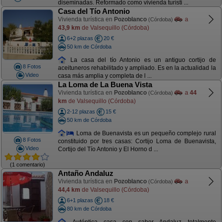
diseminadas. Reformado como vivienda turísti ...
Casa del Tío Antonio
Vivienda turística en
Pozoblanco
a
(Córdoba)
43,9 km
de Valsequillo (Córdoba)
6+2 plazas
20 €
50 km de Córdoba
La casa del tío Antonio es un antiguo cortijo de
8 Fotos
aceituneros rehabilitado y ampliado. Es en la actualidad la
Video
casa más amplia y completa de l ...
La Loma de La Buena Vista
Vivienda turística en
Pozoblanco
a
44
(Córdoba)
km
de Valsequillo (Córdoba)
2-12 plazas
15 €
50 km de Córdoba
Loma de Buenavista es un pequeño complejo rural
8 Fotos
constituido por tres casas: Cortijo Loma de Buenavista,
Video
Cortijo del Tío Antonio y El Horno d ...
(1 comentario)
Antaño Andaluz
Vivienda turística en
Pozoblanco
a
(Córdoba)
44,4 km
de Valsequillo (Córdoba)
6+1 plazas
18 €
80 km de Córdoba
Auténtica casa con sabor Andaluz totalmente