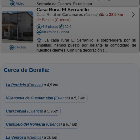
Video
Serranía de Cuenca. Es un lugar ...
Casa Rural El Serranillo
Casa Rural en
Cañamares
a
38,9 km
(Cuenca)
de Bonilla (Cuenca)
4-8 plazas
20 €
58 km de Cuenca
La casa rural El Serranillo le sorprenderá por su
amplitud, hemos puesto por delante la comodidad de
8 Fotos
nuestros clientes. Con una decoración t ...
Cerca de Bonilla:
La Peraleja
(Cuenca)
a 4,9 km
Villanueva de Guadamejud
(Cuenca)
a 5,3 km
Caracenilla
(Cuenca)
a 5,9 km
Castillejo del Romeral
(Cuenca)
a 6,7 km
La Ventosa
(Cuenca)
a 10 km