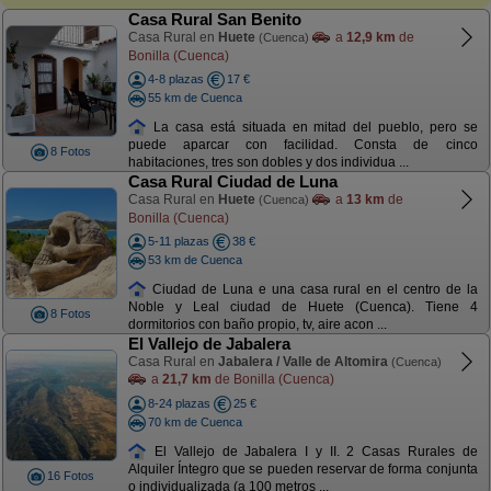
Casa Rural San Benito
Casa Rural en
Huete
a
12,9 km
de
(Cuenca)
Bonilla (Cuenca)
4-8 plazas
17 €
55 km de Cuenca
La casa está situada en mitad del pueblo, pero se
puede aparcar con facilidad. Consta de cinco
8 Fotos
habitaciones, tres son dobles y dos individua ...
Casa Rural Ciudad de Luna
Casa Rural en
Huete
a
13 km
de
(Cuenca)
Bonilla (Cuenca)
5-11 plazas
38 €
53 km de Cuenca
Ciudad de Luna e una casa rural en el centro de la
Noble y Leal ciudad de Huete (Cuenca). Tiene 4
8 Fotos
dormitorios con baño propio, tv, aire acon ...
El Vallejo de Jabalera
Casa Rural en
Jabalera / Valle de Altomira
(Cuenca)
a
21,7 km
de Bonilla (Cuenca)
8-24 plazas
25 €
70 km de Cuenca
El Vallejo de Jabalera I y II. 2 Casas Rurales de
Alquiler Íntegro que se pueden reservar de forma conjunta
16 Fotos
o individualizada (a 100 metros ...