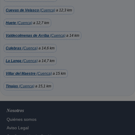
Cuevas de Velasco
(Cuenca)
a 12,3 km
Huete
(Cuenca)
a 12,7 km
Valdecolmenas de Arriba
(Cuenca)
a 14 km
Culebras
(Cuenca)
a 14,6 km
La Langa
(Cuenca)
a 14,7 km
Villar del Maestre
(Cuenca)
a 15 km
Tinajas
(Cuenca)
a 15,1 km
Nosotros
Quiénes somos
Aviso Legal