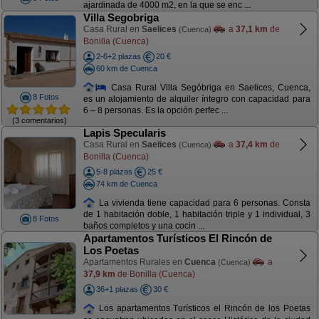
ajardinada de 4000 m2, en la que se enc ...
Villa Segobriga
Casa Rural en
Saelices
a
37,1 km
de
(Cuenca)
Bonilla (Cuenca)
2-6+2 plazas
20 €
60 km de Cuenca
Casa Rural Villa Segóbriga en Saelices, Cuenca,
8 Fotos
es un alojamiento de alquiler íntegro con capacidad para
6 – 8 personas. Es la opción perfec ...
(3 comentarios)
Lapis Specularis
Casa Rural en
Saelices
a
37,4 km
de
(Cuenca)
Bonilla (Cuenca)
5-8 plazas
25 €
74 km de Cuenca
La vivienda tiene capacidad para 6 personas. Consta
de 1 habitación doble, 1 habitación triple y 1 individual, 3
8 Fotos
baños completos y una cocin ...
Apartamentos Turísticos El Rincón de
Los Poetas
Apartamentos Rurales en
Cuenca
a
(Cuenca)
37,9 km
de Bonilla (Cuenca)
36+1 plazas
30 €
Los apartamentos Turísticos el Rincón de los Poetas