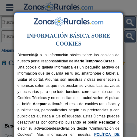
INFORMACIÓN BÁSICA SOBRE
COOKIES
Alojamientos
>
Castilla-La Mancha
>
Cuenca
> Bonilla
Bienvenid@ a la información básica sobre las cookies de
Casas Rurales cerca de Bonilla
nuestro portal responsabilidad de
Mario Temprado Casas
.
Una cookie o galleta informática es un pequeño archivo de
información que se guarda en tu pc, smartphone o tablet al
visitar el portal. Algunas son nuestras y otras pertenecen a
empresas externas que nos prestan servicios. Las activadas
y necesarias para que todo funcione correctamente son las
Cookies Técnicas y no necesitan de tu autorización. Al pulsar
el botón
Aceptar
activarás el resto de cookies (analíticas y
La Casa de La Posada
rs.
3-12 pers.
publicitarias), personalizadas según tus preferencias y con
 €
22 €
Ribagorda (Cuenca)
desde
publicidad ajustada a tus búsquedas. Estas últimas puedes
desactivarlas por completo pulsando el botón
Rechazar
o
Buscar
elegir su activación/desactivación desde “Configuración de
Cookies”. Más información en nuestra
POLÍTICA DE
Comunidades: