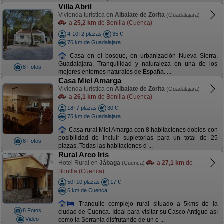
Villa Abril
Vivienda turística en
Albalate de Zorita
(Guadalajara)
a
25,2 km
de Bonilla (Cuenca)
4-10+2 plazas
35 €
76 km de Guadalajara
Casa en el bosque, en urbanización Nueva Sierra,
Guadalajara. Tranquilidad y naturaleza en una de los
8 Fotos
mejores entornos naturales de España. ...
Casa Miel Amarga
Vivienda turística en
Albalate de Zorita
(Guadalajara)
a
26,1 km
de Bonilla (Cuenca)
18+7 plazas
30 €
75 km de Guadalajara
Casa rural Miel Amarga con 8 habitaciones dobles con
posibilidad de incluir supletorias para un total de 25
8 Fotos
plazas. Todas las habitaciones d ...
Rural Arco Iris
Hotel Rural en
Jábaga
a
27,1 km
de
(Cuenca)
Bonilla (Cuenca)
50+10 plazas
17 €
6 km de Cuenca
Tranquilo complejo rural situado a 5kms de la
8 Fotos
ciudad de Cuenca. Ideal para visitar su Casco Antiguo así
Video
como la Serranía disfrutando de un e ...