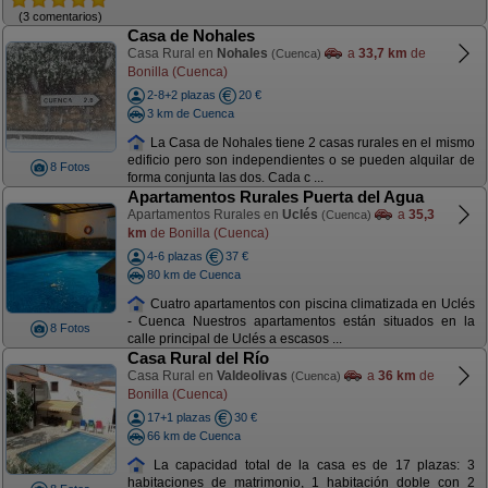
(3 comentarios)
Casa de Nohales
Casa Rural en
Nohales
a
33,7 km
de
(Cuenca)
Bonilla (Cuenca)
2-8+2 plazas
20 €
3 km de Cuenca
La Casa de Nohales tiene 2 casas rurales en el mismo
edificio pero son independientes o se pueden alquilar de
8 Fotos
forma conjunta las dos. Cada c ...
Apartamentos Rurales Puerta del Agua
Apartamentos Rurales en
Uclés
a
35,3
(Cuenca)
km
de Bonilla (Cuenca)
4-6 plazas
37 €
80 km de Cuenca
Cuatro apartamentos con piscina climatizada en Uclés
- Cuenca Nuestros apartamentos están situados en la
8 Fotos
calle principal de Uclés a escasos ...
Casa Rural del Río
Casa Rural en
Valdeolivas
a
36 km
de
(Cuenca)
Bonilla (Cuenca)
17+1 plazas
30 €
66 km de Cuenca
La capacidad total de la casa es de 17 plazas: 3
habitaciones de matrimonio, 1 habitación doble con 2