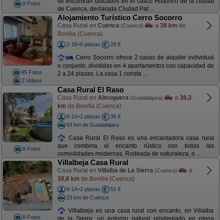
se encuntran ubicados en el casco Histórico de la ciudad
8 Fotos
de Cuenca, declarada Ciudad Pat ...
Alojamiento Turístico Cerro Socorro
Casa Rural en
Cuenca
a
38 km
de
(Cuenca)
Bonilla (Cuenca)
2-18+6 plazas
20 €
Cerro Socorro ofrece 2 casas de alquiler individual
o conjunto, divididas en 4 apartamentos con capacidad de
45 Fotos
2 a 24 plazas. La casa 1 consta ...
2 Videos
Casa Rural El Raso
Casa Rural en
Almoguera
a
38,3
(Guadalajara)
km
de Bonilla (Cuenca)
8-10+2 plazas
36 €
63 km de Guadalajara
Casa Rural El Raso es una encantadora casa rural
que combina el encanto rústico con todas las
8 Fotos
comodidades modernas. Rodeada de naturaleza, o ...
Villalbeja Casa Rural
Casa Rural en
Villalba de La Sierra
a
(Cuenca)
38,8 km
de Bonilla (Cuenca)
6-14+2 plazas
51 €
23 km de Cuenca
Villalbeja es una casa rural con encanto, en Villalba
8 Fotos
de la Sierra, un entorno natural privilegiado en plena