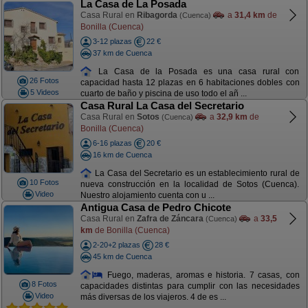
La Casa de La Posada
Casa Rural en
Ribagorda
a
31,4 km
de
(Cuenca)
Bonilla (Cuenca)
3-12 plazas
22 €
37 km de Cuenca
La Casa de la Posada es una casa rural con
26 Fotos
capacidad hasta 12 plazas en 6 habitaciones dobles con
5 Videos
cuarto de baño y piscina de uso todo el añ ...
Casa Rural La Casa del Secretario
Casa Rural en
Sotos
a
32,9 km
de
(Cuenca)
Bonilla (Cuenca)
6-16 plazas
20 €
16 km de Cuenca
La Casa del Secretario es un establecimiento rural de
10 Fotos
nueva construcción en la localidad de Sotos (Cuenca).
Video
Nuestro alojamiento cuenta con u ...
Antigua Casa de Pedro Chicote
Casa Rural en
Zafra de Záncara
a
33,5
(Cuenca)
km
de Bonilla (Cuenca)
2-20+2 plazas
28 €
45 km de Cuenca
Fuego, maderas, aromas e historia. 7 casas, con
8 Fotos
capacidades distintas para cumplir con las necesidades
Video
más diversas de los viajeros. 4 de es ...