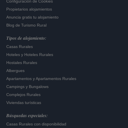
Configuración de Cookies
Propietarios alojamientos
Anuncia gratis tu alojamiento
Blog de Turismo Rural
Tipos de alojamiento:
Casas Rurales
Hoteles
y
Hoteles Rurales
Hostales Rurales
Albergues
Apartamentos
y
Apartamentos Rurales
Campings y Bungalows
Complejos Rurales
Viviendas turísticas
Búsquedas especiales:
Casas Rurales con disponibilidad