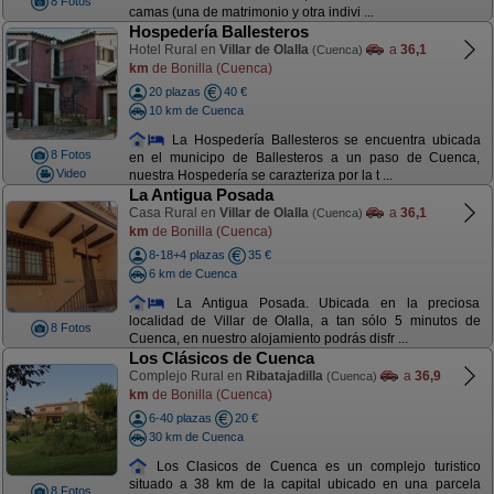
8 Fotos
camas (una de matrimonio y otra indivi ...
Hospedería Ballesteros
Hotel Rural en
Villar de Olalla
a
36,1
(Cuenca)
km
de Bonilla (Cuenca)
20 plazas
40 €
10 km de Cuenca
La Hospedería Ballesteros se encuentra ubicada
8 Fotos
en el municipo de Ballesteros a un paso de Cuenca,
Video
nuestra Hospedería se carazteriza por la t ...
La Antigua Posada
Casa Rural en
Villar de Olalla
a
36,1
(Cuenca)
km
de Bonilla (Cuenca)
8-18+4 plazas
35 €
6 km de Cuenca
La Antigua Posada. Ubicada en la preciosa
localidad de Villar de Olalla, a tan sólo 5 minutos de
8 Fotos
Cuenca, en nuestro alojamiento podrás disfr ...
Los Clásicos de Cuenca
Complejo Rural en
Ribatajadilla
a
36,9
(Cuenca)
km
de Bonilla (Cuenca)
6-40 plazas
20 €
30 km de Cuenca
Los Clasicos de Cuenca es un complejo turistico
situado a 38 km de la capital ubicado en una parcela
8 Fotos