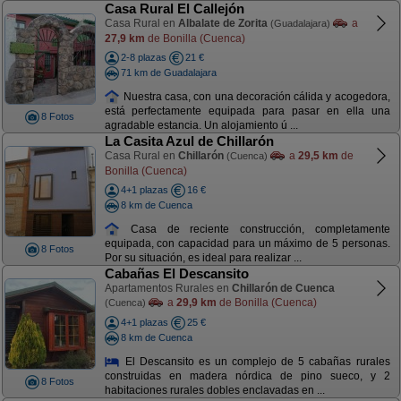
Casa Rural El Callejón
Casa Rural en
Albalate de Zorita
a
(Guadalajara)
27,9 km
de Bonilla (Cuenca)
2-8 plazas
21 €
71 km de Guadalajara
Nuestra casa, con una decoración cálida y acogedora,
está perfectamente equipada para pasar en ella una
8 Fotos
agradable estancia. Un alojamiento ú ...
La Casita Azul de Chillarón
Casa Rural en
Chillarón
a
29,5 km
de
(Cuenca)
Bonilla (Cuenca)
4+1 plazas
16 €
8 km de Cuenca
Casa de reciente construcción, completamente
equipada, con capacidad para un máximo de 5 personas.
8 Fotos
Por su situación, es ideal para realizar ...
Cabañas El Descansito
Apartamentos Rurales en
Chillarón de Cuenca
a
29,9 km
de Bonilla (Cuenca)
(Cuenca)
4+1 plazas
25 €
8 km de Cuenca
El Descansito es un complejo de 5 cabañas rurales
construidas en madera nórdica de pino sueco, y 2
8 Fotos
habitaciones rurales dobles enclavadas en ...