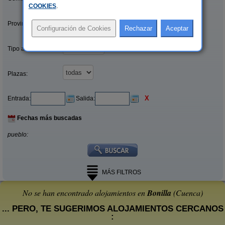
COOKIES
.
Provincias/Islas:
Tipo alquiler:
Plazas:
X
Entrada:
Salida:
Fechas más buscadas
pueblo:
MÁS FILTROS
No se han encontrado alojamientos en
Bonilla
(Cuenca)
... PERO, TE SUGERIMOS ALOJAMIENTOS CERCANOS
: