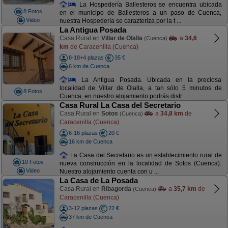
La Hospedería Ballesteros se encuentra ubicada
8 Fotos
en el municipo de Ballesteros a un paso de Cuenca,
Video
nuestra Hospedería se carazteriza por la t ...
La Antigua Posada
Casa Rural en
Villar de Olalla
a
34,6
(Cuenca)
km
de Caracenilla (Cuenca)
8-18+4 plazas
35 €
6 km de Cuenca
La Antigua Posada. Ubicada en la preciosa
localidad de Villar de Olalla, a tan sólo 5 minutos de
8 Fotos
Cuenca, en nuestro alojamiento podrás disfr ...
Casa Rural La Casa del Secretario
Casa Rural en
Sotos
a
34,8 km
de
(Cuenca)
Caracenilla (Cuenca)
6-16 plazas
20 €
16 km de Cuenca
La Casa del Secretario es un establecimiento rural de
10 Fotos
nueva construcción en la localidad de Sotos (Cuenca).
Video
Nuestro alojamiento cuenta con u ...
La Casa de La Posada
Casa Rural en
Ribagorda
a
35,7 km
de
(Cuenca)
Caracenilla (Cuenca)
3-12 plazas
22 €
37 km de Cuenca