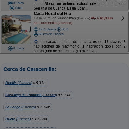
8 Fotos
de la Sierra, un entorno natural privilegiado en plena
Video
Serranía de Cuenca. Es un lugar ...
Casa Rural del Río
Casa Rural en
Valdeolivas
a
41,8 km
(Cuenca)
de Caracenilla (Cuenca)
17+1 plazas
30 €
66 km de Cuenca
La capacidad total de la casa es de 17 plazas: 3
habitaciones de matrimonio, 1 habitación doble con 2
8 Fotos
camas (una de matrimonio y otra indivi ...
Cerca de Caracenilla:
Bonilla
(Cuenca)
a 5,9 km
Castillejo del Romeral
(Cuenca)
a 5,9 km
La Langa
(Cuenca)
a 9,8 km
Huete
(Cuenca)
a 10,2 km