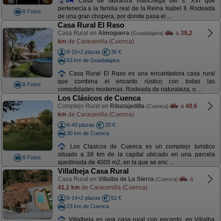
Casa de labranza manchega del s. XVI que
pertenecía a la familia real de la Reina Isabel II. Rodeada
8 Fotos
de una gran chopera, por donde pasa el ...
Casa Rural El Raso
Casa Rural en
Almoguera
a
39,2
(Guadalajara)
km
de Caracenilla (Cuenca)
8-10+2 plazas
36 €
63 km de Guadalajara
Casa Rural El Raso es una encantadora casa rural
que combina el encanto rústico con todas las
8 Fotos
comodidades modernas. Rodeada de naturaleza, o ...
Los Clásicos de Cuenca
Complejo Rural en
Ribatajadilla
a
40,6
(Cuenca)
km
de Caracenilla (Cuenca)
6-40 plazas
20 €
30 km de Cuenca
Los Clasicos de Cuenca es un complejo turistico
situado a 38 km de la capital ubicado en una parcela
8 Fotos
ajardinada de 4000 m2, en la que se enc ...
Villalbeja Casa Rural
Casa Rural en
Villalba de La Sierra
a
(Cuenca)
41,1 km
de Caracenilla (Cuenca)
6-14+2 plazas
51 €
23 km de Cuenca
Villalbeja es una casa rural con encanto, en Villalba