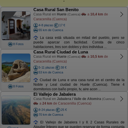
Casa Rural San Benito
Casa Rural en
Huete
a
10,4 km
de
(Cuenca)
Caracenilla (Cuenca)
4-8 plazas
17 €
55 km de Cuenca
La casa está situada en mitad del pueblo, pero se
puede aparcar con facilidad. Consta de cinco
8 Fotos
habitaciones, tres son dobles y dos individua ...
Casa Rural Ciudad de Luna
Casa Rural en
Huete
a
10,5 km
de
(Cuenca)
Caracenilla (Cuenca)
5-11 plazas
38 €
53 km de Cuenca
Ciudad de Luna e una casa rural en el centro de la
Noble y Leal ciudad de Huete (Cuenca). Tiene 4
8 Fotos
dormitorios con baño propio, tv, aire acon ...
El Vallejo de Jabalera
Casa Rural en
Jabalera / Valle de Altomira
(Cuenca)
a
24 km
de Caracenilla (Cuenca)
8-24 plazas
25 €
70 km de Cuenca
El Vallejo de Jabalera I y II. 2 Casas Rurales de
Alquiler Íntegro que se pueden reservar de forma conjunta