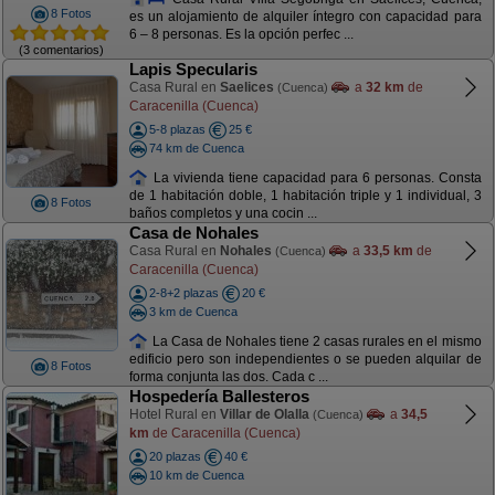
8 Fotos
es un alojamiento de alquiler íntegro con capacidad para
6 – 8 personas. Es la opción perfec ...
(3 comentarios)
Lapis Specularis
Casa Rural en
Saelices
a
32 km
de
(Cuenca)
Caracenilla (Cuenca)
5-8 plazas
25 €
74 km de Cuenca
La vivienda tiene capacidad para 6 personas. Consta
de 1 habitación doble, 1 habitación triple y 1 individual, 3
8 Fotos
baños completos y una cocin ...
Casa de Nohales
Casa Rural en
Nohales
a
33,5 km
de
(Cuenca)
Caracenilla (Cuenca)
2-8+2 plazas
20 €
3 km de Cuenca
La Casa de Nohales tiene 2 casas rurales en el mismo
edificio pero son independientes o se pueden alquilar de
8 Fotos
forma conjunta las dos. Cada c ...
Hospedería Ballesteros
Hotel Rural en
Villar de Olalla
a
34,5
(Cuenca)
km
de Caracenilla (Cuenca)
20 plazas
40 €
10 km de Cuenca