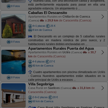
Nuestra casa, con una decoración cálida y acogedora,
está perfectamente equipada para pasar en ella una
8 Fotos
agradable estancia. Un alojamiento ú ...
Cabañas El Descansito
Apartamentos Rurales en
Chillarón de Cuenca
a
29,9 km
de Caracenilla (Cuenca)
(Cuenca)
4+1 plazas
25 €
8 km de Cuenca
El Descansito es un complejo de 5 cabañas rurales
construidas en madera nórdica de pino sueco, y 2
8 Fotos
habitaciones rurales dobles enclavadas en ...
Apartamentos Rurales Puerta del Agua
Apartamentos Rurales en
Uclés
a
30,7
(Cuenca)
km
de Caracenilla (Cuenca)
4-6 plazas
37 €
80 km de Cuenca
Cuatro apartamentos con piscina climatizada en Uclés
- Cuenca Nuestros apartamentos están situados en la
8 Fotos
calle principal de Uclés a escasos ...
Villa Segobriga
Casa Rural en
Saelices
a
31,8 km
de
(Cuenca)
Caracenilla (Cuenca)
2-6+2 plazas
20 €
60 km de Cuenca
Casa Rural Villa Segóbriga en Saelices, Cuenca,