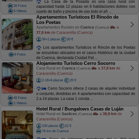
La Casa de la Posada es una casa rural con
26 Fotos
capacidad hasta 12 plazas en 6 habitaciones dobles con
5 Videos
cuarto de baño y piscina de uso todo el añ ...
Apartamentos Turísticos El Rincón de
Los Poetas
Apartamentos Rurales en
Cuenca
a
(Cuenca)
37,6 km
de Caracenilla (Cuenca)
36+1 plazas
30 €
Los apartamentos Turísticos el Rincón de los Poetas
se encuntran ubicados en el casco Histórico de la ciudad
8 Fotos
de Cuenca, declarada Ciudad Pat ...
Alojamiento Turístico Cerro Socorro
Casa Rural en
Cuenca
a
37,8 km
de
(Cuenca)
Caracenilla (Cuenca)
2-18+6 plazas
20 €
Cerro Socorro ofrece 2 casas de alquiler individual
o conjunto, divididas en 4 apartamentos con capacidad de
45 Fotos
2 a 24 plazas. La casa 1 consta ...
2 Videos
Hotel Rural / Bungalows Casas de Luján
Hotel Rural en
Saelices
a
38,9 km
de
(Cuenca)
Caracenilla (Cuenca)
100 plazas
22 €
76 km de Cuenca