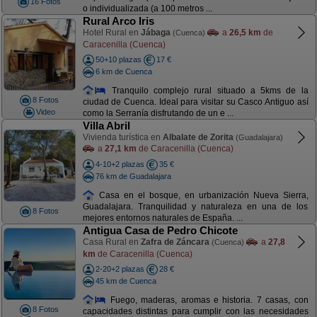
16 Fotos
o individualizada (a 100 metros ...
Rural Arco Iris
Hotel Rural en
Jábaga
a
26,5 km
de
(Cuenca)
Caracenilla (Cuenca)
50+10 plazas
17 €
6 km de Cuenca
Tranquilo complejo rural situado a 5kms de la
8 Fotos
ciudad de Cuenca. Ideal para visitar su Casco Antiguo así
Video
como la Serranía disfrutando de un e ...
Villa Abril
Vivienda turística en
Albalate de Zorita
(Guadalajara)
a
27,1 km
de Caracenilla (Cuenca)
4-10+2 plazas
35 €
76 km de Guadalajara
Casa en el bosque, en urbanización Nueva Sierra,
Guadalajara. Tranquilidad y naturaleza en una de los
8 Fotos
mejores entornos naturales de España. ...
Antigua Casa de Pedro Chicote
Casa Rural en
Zafra de Záncara
a
27,8
(Cuenca)
km
de Caracenilla (Cuenca)
2-20+2 plazas
28 €
45 km de Cuenca
Fuego, maderas, aromas e historia. 7 casas, con
8 Fotos
capacidades distintas para cumplir con las necesidades