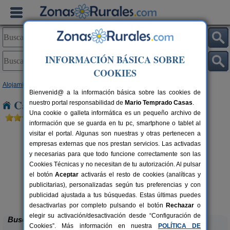
INFORMACIÓN BÁSICA SOBRE
COOKIES
Alojamientos
>
Castilla-La Mancha
>
Cuenca
> Caracenilla
Bienvenid@ a la información básica sobre las cookies de
Casas Rurales cerca de Caracenilla
nuestro portal responsabilidad de
Mario Temprado Casas
.
Una cookie o galleta informática es un pequeño archivo de
información que se guarda en tu pc, smartphone o tablet al
visitar el portal. Algunas son nuestras y otras pertenecen a
empresas externas que nos prestan servicios. Las activadas
y necesarias para que todo funcione correctamente son las
Cookies Técnicas y no necesitan de tu autorización. Al pulsar
el botón
Aceptar
activarás el resto de cookies (analíticas y
publicitarias), personalizadas según tus preferencias y con
Casas Rurales El Pinar
rs.
10-20+6 pers.
 €
40 €
publicidad ajustada a tus búsquedas. Estas últimas puedes
El Picazo (Cuenca)
desde
desactivarlas por completo pulsando el botón
Rechazar
o
elegir su activación/desactivación desde “Configuración de
Buscar
Cookies”. Más información en nuestra
POLÍTICA DE