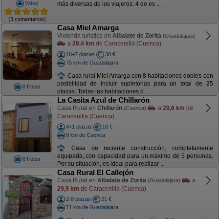
Video
más diversas de los viajeros. 4 de es ...
(3 comentarios)
Casa Miel Amarga
Vivienda turística en
Albalate de Zorita
(Guadalajara)
a
28,4 km
de Caracenilla (Cuenca)
18+7 plazas
30 €
75 km de Guadalajara
Casa rural Miel Amarga con 8 habitaciones dobles con
posibilidad de incluir supletorias para un total de 25
8 Fotos
plazas. Todas las habitaciones d ...
La Casita Azul de Chillarón
Casa Rural en
Chillarón
a
29,6 km
de
(Cuenca)
Caracenilla (Cuenca)
4+1 plazas
16 €
8 km de Cuenca
Casa de reciente construcción, completamente
equipada, con capacidad para un máximo de 5 personas.
8 Fotos
Por su situación, es ideal para realizar ...
Casa Rural El Callejón
Casa Rural en
Albalate de Zorita
a
(Guadalajara)
29,9 km
de Caracenilla (Cuenca)
2-8 plazas
21 €
71 km de Guadalajara