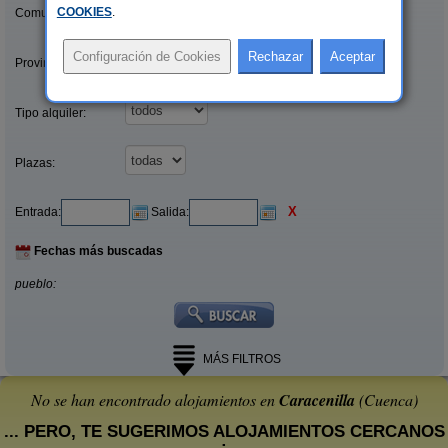
COOKIES
.
Comunidades:
Provincias/Islas:
Tipo alquiler:
Plazas:
X
Entrada:
Salida:
Fechas más buscadas
pueblo:
MÁS FILTROS
No se han encontrado alojamientos en
Caracenilla
(Cuenca)
... PERO, TE SUGERIMOS ALOJAMIENTOS CERCANOS
: