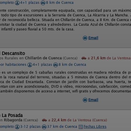
completo
4+1 plazas
8 km de Cuenca
ente construcción, completamente equipada, con capacidad para un máximo d
r todo tipo de excursiones a la Serranía de Cuenca, La Alcarria y La Mancha.
r de reconocida belleza. Situada en Chillarón de Cuenca, a 8 Km. de Cuenca ca
y visitar la ciudad de Cuenca y alrededores. La Casita Azul de Chillarón cons
infantil y paseo fluvial a 50 mts. de la casa.
Email
l Descansito
os Rurales en
Chillarón de Cuenca
(Cuenca)
a
21,6 km
de La Ventosa
por habitaciones
4+1 plazas
8 km de Cuenca
o es un complejo de 5 cabañas rurales construidas en madera nórdica de pi
n la roca natural del terreno, situadas a 5 minutos de Cuenca dentro del mu
ca de Ciudad Encantada. Constan de jardín con barbacoa, una huerta, terr
entan con aire acondicionado, DVD o vídeo, microoondas, calefacción, comedo
También disponemos de acceso a internet, wifi gratis y ofrecemos documentac
Email
e La Posada
en
Ribagorda
(Cuenca)
a
22,4 km
de La Ventosa (Cuenca)
completo
3-12 plazas
37 km de Cuenca
Fechas Libres