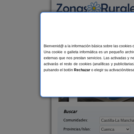
Busca por alojamiento
Alojamientos
>
Castilla-La Mancha
>
Cuenca
>
Casas Rurales cerca 
Bienvenid@ a la información básica sobre las cookies 
Una cookie o galleta informática es un pequeño archiv
externas que nos prestan servicios. Las activadas y n
activarás el resto de cookies (analíticas y publicita
pulsando el botón
Rechazar
o elegir su activación/de
a Posada
Casas Rurales El Pinar
3-12 pers.
10-20+
22 €
uenca)
El Picazo (Cuenca)
desde
desd
Buscar
Comunidades:
Provincias/Islas: