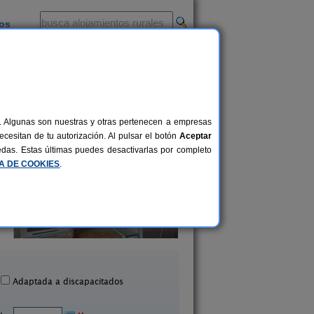
ios
-
al. Algunas son nuestras y otras pertenecen a empresas
cesitan de tu autorización. Al pulsar el botón
Aceptar
uedas. Estas últimas puedes desactivarlas por completo
CA DE COOKIES
.
Casas Rurales La Cue
Casa Rural Berta
Cirondo
15 pers.
28 €
El Picazo (Cuenca)
El Peral (Cuenca)
desde
Adaptada a discapacitados