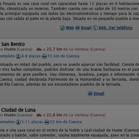
a Posada es una casa rural con capacidad hasta 12 plazas en 6 habitacione
año, climatizada en invierno. También cuenta con un salón de 30 metros con T
 la principal equipada con todos los electrodomésticos y menaje para la ca
as con salida al patio en la planta baja. Situada en un pequeño pueblo a med
Web
Email
666..Ver teléfono
 San Benito
en
Huete
(Cuenca)
a
22,7 km
de La Ventosa (Cuenca)
completo
4-8 plazas
55 km de Cuenca
 situada en mitad del pueblo, pero se puede aparcar con facilidad. Consta de
 y tres baños completos, podréis disfrutar de una buena barbacoa en el pat
onemos de gran paellera. Hay chimenea, lavadora, juegos e información t
 Cuenca, ciudad declarada Patrimonio de la Humanidad y su Serranía, donde
el Río Cuervo, además de sus encantadores pueblos de la Serranía.
Email
 Ciudad de Luna
en
Huete
(Cuenca)
a
22,8 km
de La Ventosa (Cuenca)
completo
5-11 plazas
53 km de Cuenca
na e una casa rural en el centro de la Noble y Leal ciudad de Huete (Cuenca)
ionado y balcón, salón comedor, cocina totalmente equipada, aseo en la zo