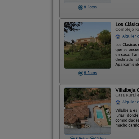
8 Fotos
Los Clási
Complejo R
Alquiler 
Los Clasicos
que se encue
en casa. Tam
destinado a
Aparcamiento
8 Fotos
Villalbeja 
Casa Rural 
Alquiler 
Villalbeja es
lugar donde
comodidades 
mucho cariño
8 Fotos
Video