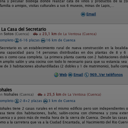
eña y peculiar bodega donde realizar cata de vinos y productos de la zo
familia o amigos, visitas culturales a sus 6 museos, minas de Lapis,...
Email
 La Casa del Secretario
en
Sotos
(Cuenca)
a
23,1 km
de La Ventosa (Cuenca)
completo
6-16 plazas
16 km de Cuenca
Secretario es un establecimiento rural de nueva construcción en la localid
una capacidad para 14 personas distribuidas en dos plantas de 8 y 6 
es o como casa completa. La primera planta cuenta con 2 habitaciones dobl
n amplio salón y una cocina con todo lo necesario para que su estancia se
ne de 3 habitaciones abuhardilladas (2 dobles y 1 de matrimonio), baño comp
Web
Email
969..Ver teléfonos
ohales
en
Nohales
(Cuenca)
a
25,5 km
de La Ventosa (Cuenca)
completo
2-8+2 plazas
3 km de Cuenca
ohales tiene 2 casas rurales en el mismo edificio pero son independientes o
sa tiene dos habitaciones, baño, salón-cocina con chimenea y zona exter
uenca y a poco más de media hora de la sierra de Cuenca. Desde las casas es
mo a la carretera que va a la Ciudad Encantada, al Nacimiento del Rio Cuervo