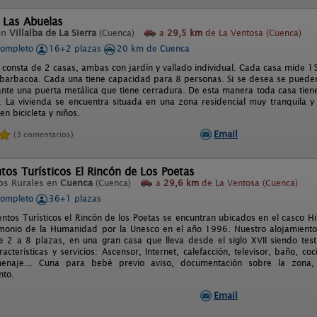
 Las Abuelas
en
Villalba de La Sierra
(Cuenca)
a
29,5 km
de La Ventosa (Cuenca)
completo
16+2 plazas
20 km de Cuenca
 consta de 2 casas, ambas con jardín y vallado individual. Cada casa mide 1
arbacoa. Cada una tiene capacidad para 8 personas. Si se desea se pueden c
ante una puerta metálica que tiene cerradura. De esta manera toda casa tiene
 La vivienda se encuentra situada en una zona residencial muy tranquila y c
n bicicleta y niños.
Email
(3 comentarios)
os Turísticos El Rincón de Los Poetas
os Rurales en
Cuenca
(Cuenca)
a
29,6 km
de La Ventosa (Cuenca)
completo
36+1 plazas
ntos Turísticos el Rincón de los Poetas se encuntran ubicados en el casco H
imonio de la Humanidad por la Unesco en el año 1996. Nuestro alojamient
 2 a 8 plazas, en una gran casa que lleva desde el siglo XVII siendo test
racterísticas y servicios: Ascensor, Internet, calefacción, televisor, baño, c
, menaje... Cuna para bebé previo aviso, documentación sobre la zon
nto.
Email