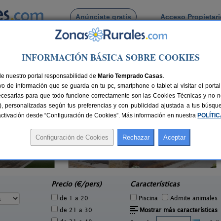
Anúnciate gratis
Acceso Propietar
Busca por pueblo
INFORMACIÓN BÁSICA SOBRE COOKIES
 La Ventosa
de La Ventosa
de nuestro portal responsabilidad de
Mario Temprado Casas
.
o de información que se guarda en tu pc, smartphone o tablet al visitar el port
ecesarias para que todo funcione correctamente son las Cookies Técnicas y no ne
rias), personalizadas según tus preferencias y con publicidad ajustada a tus búsq
sactivación desde “Configuración de Cookies”. Más información en nuestra
POLÍTI
Casa Rural Esmeralda
6 pers.
2-7 pers.
40 €
15 €
Villanueva de la Jara (Cuenca)
e
desde
Precio (€/pers)
Características
de 1 a 20
Piscina
Admite animales
de 21 a 30
Mostrar más características