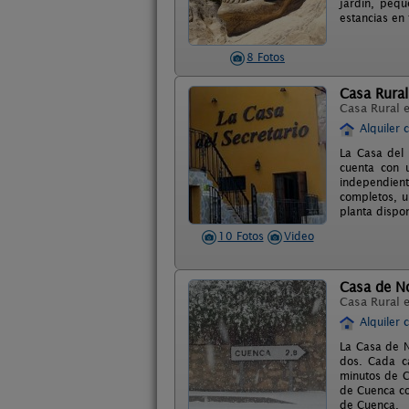
jardín, pequ
estancias en 
8 Fotos
Casa Rural
Casa Rural 
Alquiler 
La Casa del 
cuenta con 
independient
completos, u
planta dispo
10 Fotos
Video
Casa de N
Casa Rural 
Alquiler 
La Casa de N
dos. Cada ca
minutos de C
de Cuenca co
de Cuenca.