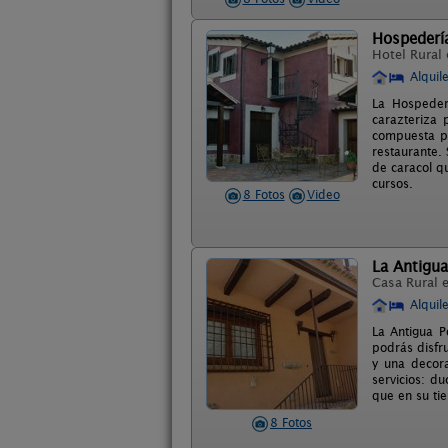
Hospedería
Hotel Rural
Alquil
La Hospeder
carazteriza 
compuesta p
restaurante.
de caracol q
cursos.
8 Fotos
Video
La Antigu
Casa Rural 
Alquil
La Antigua P
podrás disfr
y una decora
servicios: d
que en su ti
8 Fotos