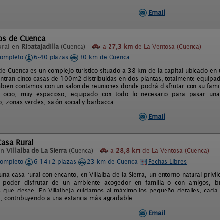
Email
cos de Cuenca
ural en
Ribatajadilla
(Cuenca)
a
27,3 km
de La Ventosa (Cuenca)
completo
6-40 plazas
30 km de Cuenca
 de Cuenca es un complejo turistico situado a 38 km de la capital ubicado e
ntran cinco casas de 100m2 distribuidas en dos plantas, totalmente equipad
bien contamos con un salon de reuniones donde podrá disfrutar con su famili
l ocio, muy espacioso, equipado con todo lo necesario para pasar una 
, zonas verdes, salón social y barbacoa.
Email
Casa Rural
en
Villalba de La Sierra
(Cuenca)
a
28,8 km
de La Ventosa (Cuenca)
completo
6-14+2 plazas
23 km de Cuenca
Fechas Libres
 una casa rural con encanto, en Villalba de la Sierra, un entorno natural priv
 poder disfrutar de un ambiente acogedor en familia o con amigos, bri
que desee. En Villalbeja cuidamos al máximo los pequeño detalles, cada 
, contribuyendo a una estancia más agradable.
Email