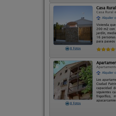
Casa Rural
Casa Rural 
Alquiler 
Vivienda que
200 m2 con b
jardín, medi
16 personas.
para paseos e
8 Fotos
Apartament
Apartament
Alquiler 
Los apartame
Ciudad Patr
capacidad de
siguientes ca
frigorífico
apacarcamie
8 Fotos