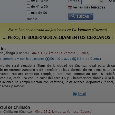
de 31 a 40
Entrada:
-
Sal
de 41 a 50
Fechas más buscadas
más de 50
pueblo:
No se han encontrado alojamientos en
La Ventosa
(Cuenca)
... PERO, TE SUGERIMOS ALOJAMIENTOS CERCANOS :
Iris
 en
Jábaga
(Cuenca)
a
19,7 km
de La Ventosa (Cuenca)
er completo y por habitaciones
50+10 plazas
6 km de Cuenca
omplejo rural situado a 5kms de la ciudad de Cuenca. Ideal para visita
de un entrono tranquilo y de increíble belleza durmiendo en plena natural
miento. Nuestro complejo complejo rural está compuesto por 10 cabañ
 estudio, cada una con un color del arco iris y 3 habitaciones dobles. A l
talaciones se complementan con cafetería, instalaciones deportivas (fútbol,
rbacoas y salones.
Email
Azul de Chillarón
en
Chillarón
(Cuenca)
a
21,2 km
de La Ventosa (Cuenca)