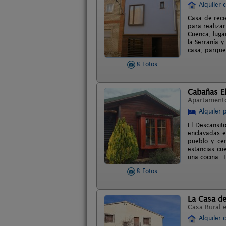
Alquiler 
Casa de reci
para realiza
Cuenca, luga
la Serranía 
casa, parque 
8 Fotos
Cabañas E
Apartament
Alquiler 
El Descansit
enclavadas e
pueblo y cer
estancias cu
una cocina. 
8 Fotos
La Casa d
Casa Rural 
Alquiler 