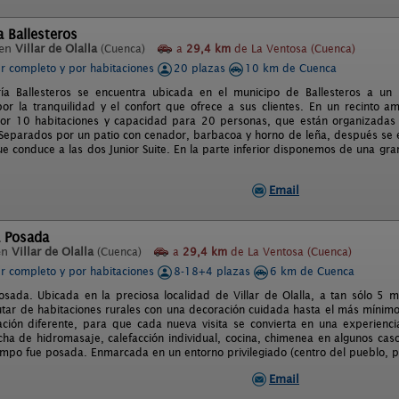
 Ballesteros
 en
Villar de Olalla
(Cuenca)
a
29,4 km
de La Ventosa (Cuenca)
er completo y por habitaciones
20 plazas
10 km de Cuenca
ía Ballesteros se encuentra ubicada en el municipo de Ballesteros a u
por la tranquilidad y el confort que ofrece a sus clientes. En un recinto a
or 10 habitaciones y capacidad para 20 personas, que están organizadas 
 Separados por un patio con cenador, barbacoa y horno de leña, después se 
ue conduce a las dos Junior Suite. En la parte inferior disponemos de una gra
Email
a Posada
en
Villar de Olalla
(Cuenca)
a
29,4 km
de La Ventosa (Cuenca)
er completo y por habitaciones
8-18+4 plazas
6 km de Cuenca
osada. Ubicada en la preciosa localidad de Villar de Olalla, a tan sólo 5 
utar de habitaciones rurales con una decoración cuidada hasta el más mínimo
ción diferente, para que cada nueva visita se convierta en una experienci
ucha de hidromasaje, calefacción individual, cocina, chimenea en algunos caso
empo fue posada. Enmarcada en un entorno privilegiado (centro del pueblo, 
Email