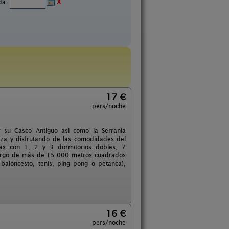
ida:
X
17 €
pers/noche
r su Casco Antiguo así como la Serranía
eza y disfrutando de las comodidades del
as con 1, 2 y 3 dormitorios dobles, 7
o largo de más de 15.000 metros cuadrados
 baloncesto, tenis, ping pong o petanca),
16 €
pers/noche