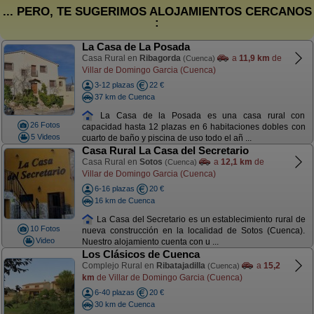
... PERO, TE SUGERIMOS ALOJAMIENTOS CERCANOS
:
La Casa de La Posada
Casa Rural en
Ribagorda
a
11,9 km
de
(Cuenca)
Villar de Domingo Garcia (Cuenca)
3-12 plazas
22 €
37 km de Cuenca
La Casa de la Posada es una casa rural con
26 Fotos
capacidad hasta 12 plazas en 6 habitaciones dobles con
5 Videos
cuarto de baño y piscina de uso todo el añ ...
Casa Rural La Casa del Secretario
Casa Rural en
Sotos
a
12,1 km
de
(Cuenca)
Villar de Domingo Garcia (Cuenca)
6-16 plazas
20 €
16 km de Cuenca
La Casa del Secretario es un establecimiento rural de
10 Fotos
nueva construcción en la localidad de Sotos (Cuenca).
Video
Nuestro alojamiento cuenta con u ...
Los Clásicos de Cuenca
Complejo Rural en
Ribatajadilla
a
15,2
(Cuenca)
km
de Villar de Domingo Garcia (Cuenca)
6-40 plazas
20 €
30 km de Cuenca