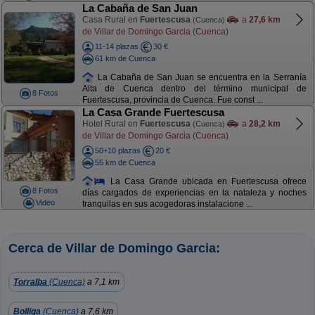
La Cabaña de San Juan
Casa Rural en
Fuertescusa
a
27,6 km
(Cuenca)
de Villar de Domingo Garcia (Cuenca)
11-14 plazas
30 €
61 km de Cuenca
La Cabaña de San Juan se encuentra en la Serranía
Alta de Cuenca dentro del término municipal de
8 Fotos
Fuertescusa, provincia de Cuenca. Fue const ...
La Casa Grande Fuertescusa
Hotel Rural en
Fuertescusa
a
28,2 km
(Cuenca)
de Villar de Domingo Garcia (Cuenca)
50+10 plazas
20 €
55 km de Cuenca
La Casa Grande ubicada en Fuertescusa ofrece
8 Fotos
días cargados de experiencias en la nataleza y noches
Video
tranquilas en sus acogedoras instalacione ...
Cerca de Villar de Domingo Garcia:
Torralba
(Cuenca)
a 7,1 km
Bolliga
(Cuenca)
a 7,6 km