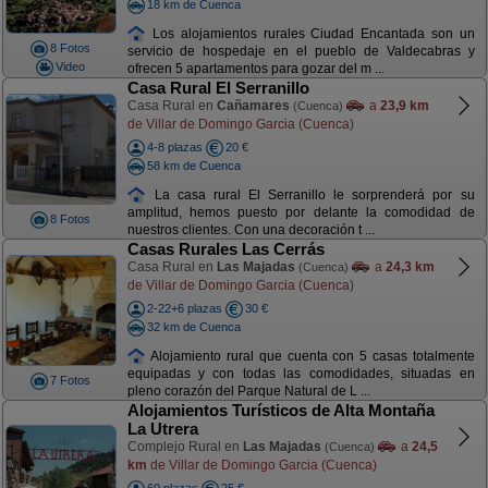
18 km de Cuenca
Los alojamientos rurales Ciudad Encantada son un
8 Fotos
servicio de hospedaje en el pueblo de Valdecabras y
Video
ofrecen 5 apartamentos para gozar del m ...
Casa Rural El Serranillo
Casa Rural en
Cañamares
a
23,9 km
(Cuenca)
de Villar de Domingo Garcia (Cuenca)
4-8 plazas
20 €
58 km de Cuenca
La casa rural El Serranillo le sorprenderá por su
amplitud, hemos puesto por delante la comodidad de
8 Fotos
nuestros clientes. Con una decoración t ...
Casas Rurales Las Cerrás
Casa Rural en
Las Majadas
a
24,3 km
(Cuenca)
de Villar de Domingo Garcia (Cuenca)
2-22+6 plazas
30 €
32 km de Cuenca
Alojamiento rural que cuenta con 5 casas totalmente
equipadas y con todas las comodidades, situadas en
7 Fotos
pleno corazón del Parque Natural de L ...
Alojamientos Turísticos de Alta Montaña
La Utrera
Complejo Rural en
Las Majadas
a
24,5
(Cuenca)
km
de Villar de Domingo Garcia (Cuenca)