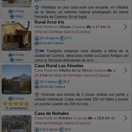
Villalbeja es una casa rural con encanto, en Villalba
8 Fotos
de la Sierra, un entorno natural privilegiado en plena
Video
Serranía de Cuenca. Es un lugar ...
Rural Arco Iris
Hotel Rural en
Jábaga
a
17 km
de
(Cuenca)
Villar de Domingo Garcia (Cuenca)
50+10 plazas
17 €
6 km de Cuenca
Tranquilo complejo rural situado a 5kms de la
8 Fotos
ciudad de Cuenca. Ideal para visitar su Casco Antiguo así
Video
como la Serranía disfrutando de un e ...
Casa Rural Las Abuelas
Casa Rural en
Villalba de La Sierra
a
(Cuenca)
17,3 km
de Villar de Domingo Garcia (Cuenca)
16+2 plazas
25 €
20 km de Cuenca
Vivienda que consta de 2 casas, ambas con jardín y
8 Fotos
vallado individual. Cada casa mide 150 m2 útiles y posee
un porche y jardín de 200 m2 con ...
(3 comentarios)
Casa de Nohales
Casa Rural en
Nohales
a
19,6 km
de
(Cuenca)
Villar de Domingo Garcia (Cuenca)
2-8+2 plazas
20 €