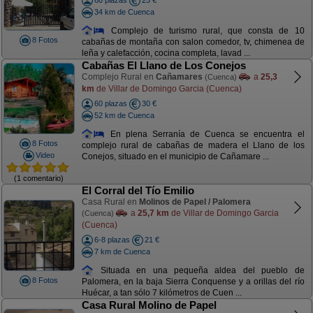
60 plazas
25 €
34 km de Cuenca
Complejo de turismo rural, que consta de 10
8 Fotos
cabañas de montaña con salon comedor, tv, chimenea de
leña y calefacción, cocina completa, lavad ...
Cabañas El Llano de Los Conejos
Complejo Rural en
Cañamares
a
25,3
(Cuenca)
km
de Villar de Domingo Garcia (Cuenca)
60 plazas
30 €
52 km de Cuenca
En plena Serranía de Cuenca se encuentra el
8 Fotos
complejo rural de cabañas de madera el Llano de los
Video
Conejos, situado en el municipio de Cañamare ...
(1 comentario)
El Corral del Tío Emilio
Casa Rural en
Molinos de Papel / Palomera
a
25,7 km
de Villar de Domingo Garcia
(Cuenca)
(Cuenca)
6-8 plazas
21 €
7 km de Cuenca
Situada en una pequeña aldea del pueblo de
8 Fotos
Palomera, en la baja Sierra Conquense y a orillas del río
Huécar, a tan sólo 7 kilómetros de Cuen ...
Casa Rural Molino de Papel