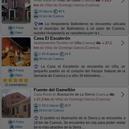
Hotel Rural en
Villar de Olalla
a
26,3
(Cuenca)
km
de Villar de Domingo Garcia (Cuenca)
20 plazas
40 €
10 km de Cuenca
La Hospedería Ballesteros se encuentra ubicada
8 Fotos
en el municipo de Ballesteros a un paso de Cuenca,
Video
nuestra Hospedería se carazteriza por la t ...
Casa El Escalerón
Apartamentos Rurales en
Uña
a
27,1
(Cuenca)
km
de Villar de Domingo Garcia (Cuenca)
2-25+8 plazas
24 €
36 km de Cuenca
La Casa el Escalerón se encuentra en Uña, un
8 Fotos
pequeño pueblo en el corazón del Parque Natural de la
Video
Serranía de Cuenca y a sólo 36 kilómetros ...
(3 comentarios)
Fuente del Gamellón
Casa Rural en
Buenache de La Sierra
(Cuenca)
a
27,3 km
de Villar de Domingo Garcia (Cuenca)
2-23+2 plazas
20 €
18 km de Cuenca
El pueblo es Buenache de la Sierra y se encuentra a
8 Fotos
18 km de Cuenca. Se encuentra en ruta para poder visitar
Video
de lo más atractivo de la Serra ...