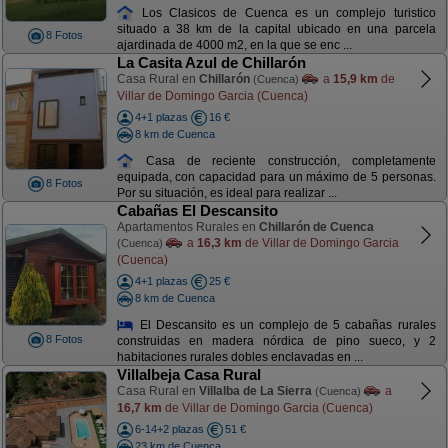
Los Clasicos de Cuenca es un complejo turistico
situado a 38 km de la capital ubicado en una parcela
8 Fotos
ajardinada de 4000 m2, en la que se enc ...
La Casita Azul de Chillarón
Casa Rural en
Chillarón
a
15,9 km
de
(Cuenca)
Villar de Domingo Garcia (Cuenca)
4+1 plazas
16 €
8 km de Cuenca
Casa de reciente construcción, completamente
equipada, con capacidad para un máximo de 5 personas.
8 Fotos
Por su situación, es ideal para realizar ...
Cabañas El Descansito
Apartamentos Rurales en
Chillarón de Cuenca
a
16,3 km
de Villar de Domingo Garcia
(Cuenca)
(Cuenca)
4+1 plazas
25 €
8 km de Cuenca
El Descansito es un complejo de 5 cabañas rurales
8 Fotos
construidas en madera nórdica de pino sueco, y 2
habitaciones rurales dobles enclavadas en ...
Villalbeja Casa Rural
Casa Rural en
Villalba de La Sierra
a
(Cuenca)
16,7 km
de Villar de Domingo Garcia (Cuenca)
6-14+2 plazas
51 €
23 km de Cuenca