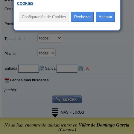
COOKIES
.
Comunidades:
Provincias/Islas:
Tipo alquiler:
Plazas:
X
Entrada:
Salida:
Fechas más buscadas
pueblo:
MÁS FILTROS
No se han encontrado alojamientos en
Villar de Domingo Garcia
(Cuenca)