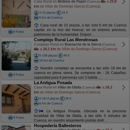
Casa Rural en
Molinos de Papel
a
25,8
(Cuenca)
km
de Villar de Domingo Garcia (Cuenca)
4-10 plazas
15 €
6 km de Cuenca
Casa rural de 10 plazas, a tan solo 6 km de Cuenca
capital, en la hoz del Huecar, en un entorno precioso,
8 Fotos
patrimonio de la humanidad. Dispon ...
Complejo Rural Las Mendrosas
Complejo Rural en
Buenache de la Sierra
(Cuenca)
a
26,1 km
de Villar de Domingo Garcia (Cuenca)
6-108 plazas
40 €
18 km de Cuenca
Nuestro complejo se encuentra a tan sólo 18 km de
cuenca en plena sierra. Se compone de - 16 Cabañas:
8 Fotos
capacidad para 6 personas con 3 habita ...
La Antigua Posada
Casa Rural en
Villar de Olalla
a
26,3
(Cuenca)
km
de Villar de Domingo Garcia (Cuenca)
8-18+4 plazas
35 €
6 km de Cuenca
La Antigua Posada. Ubicada en la preciosa
localidad de Villar de Olalla, a tan sólo 5 minutos de
8 Fotos
Cuenca, en nuestro alojamiento podrás disfr ...
Hospedería Ballesteros