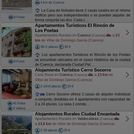
3 km de Cuenca
La Casa de Nohales tiene 2 casas rurales en el mismo
edificio pero son independientes o se pueden alquilar de
8 Fotos
forma conjunta las dos. Cada c ...
Apartamentos Turísticos El Rincón de
Los Poetas
Apartamentos Rurales en
Cuenca
a
23
(Cuenca)
km
de Villar de Domingo Garcia (Cuenca)
36+1 plazas
30 €
Los apartamentos Turísticos el Rincón de los Poetas
se encuntran ubicados en el casco Histórico de la ciudad
8 Fotos
de Cuenca, declarada Ciudad Pat ...
Alojamiento Turístico Cerro Socorro
Casa Rural en
Cuenca
a
23 km
de
(Cuenca)
Villar de Domingo Garcia (Cuenca)
2-18+6 plazas
20 €
Cerro Socorro ofrece 2 casas de alquiler individual
o conjunto, divididas en 4 apartamentos con capacidad de
45 Fotos
2 a 24 plazas. La casa 1 consta ...
2 Videos
Alojamientos Rurales Ciudad Encantada
Apartamentos Rurales en
Valdecabras
(Cuenca)
a
23,6 km
de Villar de Domingo Garcia (Cuenca)
2-30 plazas
20 €