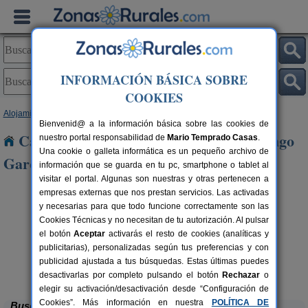
INFORMACIÓN BÁSICA SOBRE
COOKIES
Alojamientos
>
Castilla-La Mancha
>
Cuenca
> Villar de Domingo Garcia
Bienvenid@ a la información básica sobre las cookies de
Casas Rurales cerca de Villar de Domingo
nuestro portal responsabilidad de
Mario Temprado Casas
.
Una cookie o galleta informática es un pequeño archivo de
Garcia
información que se guarda en tu pc, smartphone o tablet al
visitar el portal. Algunas son nuestras y otras pertenecen a
empresas externas que nos prestan servicios. Las activadas
y necesarias para que todo funcione correctamente son las
Cookies Técnicas y no necesitan de tu autorización. Al pulsar
el botón
Aceptar
activarás el resto de cookies (analíticas y
publicitarias), personalizadas según tus preferencias y con
publicidad ajustada a tus búsquedas. Estas últimas puedes
Casas Rurales El Pinar
rs.
10-20+6 pers.
 €
40 €
El Picazo (Cuenca)
desde
desactivarlas por completo pulsando el botón
Rechazar
o
elegir su activación/desactivación desde “Configuración de
Cookies”. Más información en nuestra
POLÍTICA DE
Buscar