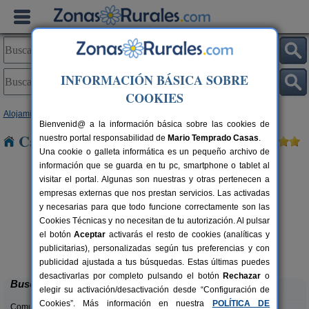
INFORMACIÓN BÁSICA SOBRE
COOKIES
Alojamientos
>
Castilla-La Mancha
>
Cuenca
> Torrecilla
Bienvenid@ a la información básica sobre las cookies de
Casas Rurales cerca de Torrecilla
nuestro portal responsabilidad de
Mario Temprado Casas
.
Una cookie o galleta informática es un pequeño archivo de
información que se guarda en tu pc, smartphone o tablet al
visitar el portal. Algunas son nuestras y otras pertenecen a
empresas externas que nos prestan servicios. Las activadas
y necesarias para que todo funcione correctamente son las
Cookies Técnicas y no necesitan de tu autorización. Al pulsar
el botón
Aceptar
activarás el resto de cookies (analíticas y
La Casa de La Posada
rs.
3-12 pers.
publicitarias), personalizadas según tus preferencias y con
 €
22 €
Ribagorda (Cuenca)
C
desde
publicidad ajustada a tus búsquedas. Estas últimas puedes
desactivarlas por completo pulsando el botón
Rechazar
o
Buscar
elegir su activación/desactivación desde “Configuración de
Cookies”. Más información en nuestra
POLÍTICA DE
Comunidades: