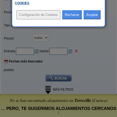
COOKIES
.
Provincias/Islas:
Tipo alquiler:
Plazas:
X
Entrada:
Salida:
Fechas más buscadas
pueblo:
MÁS FILTROS
No se han encontrado alojamientos en
Torrecilla
(Cuenca)
... PERO, TE SUGERIMOS ALOJAMIENTOS CERCANOS
: