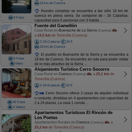
18 km de Cuenca
Nuestro complejo se encuentra a tan sólo 18 km de
cuenca en plena sierra. Se compone de - 16 Cabañas:
8 Fotos
capacidad para 6 personas con 3 habita ...
Fuente del Gamellón
Casa Rural en
Buenache de La Sierra
(Cuenca)
a
24,5 km
de Torrecilla (Cuenca)
2-23+2 plazas
20 €
18 km de Cuenca
El pueblo es Buenache de la Sierra y se encuentra a
8 Fotos
18 km de Cuenca. Se encuentra en ruta para poder visitar
Video
de lo más atractivo de la Serra ...
Alojamiento Turístico Cerro Socorro
Casa Rural en
Cuenca
a
25,1 km
de
(Cuenca)
Torrecilla (Cuenca)
2-18+6 plazas
20 €
Cerro Socorro ofrece 2 casas de alquiler individual
o conjunto, divididas en 4 apartamentos con capacidad de
45 Fotos
2 a 24 plazas. La casa 1 consta ...
2 Videos
Apartamentos Turísticos El Rincón de
Los Poetas
Apartamentos Rurales en
Cuenca
a
(Cuenca)
25,2 km
de Torrecilla (Cuenca)