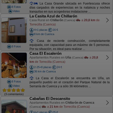
La Casa Grande ubicada en Fuertescusa ofrece
8 Fotos
días cargados de experiencias en la nataleza y noches
Video
tranquilas en sus acogedoras instalacione ...
La Casita Azul de Chillarón
Casa Rural en
Chillarón
a
20,8 km
de
(Cuenca)
Torrecilla (Cuenca)
4+1 plazas
16 €
8 km de Cuenca
Casa de reciente construcción, completamente
equipada, con capacidad para un máximo de 5 personas.
8 Fotos
Por su situación, es ideal para realizar ...
Casa El Escalerón
Apartamentos Rurales en
Uña
a
20,8
(Cuenca)
km
de Torrecilla (Cuenca)
2-25+8 plazas
24 €
36 km de Cuenca
La Casa el Escalerón se encuentra en Uña, un
8 Fotos
pequeño pueblo en el corazón del Parque Natural de la
Video
Serranía de Cuenca y a sólo 36 kilómetros ...
(3 comentarios)
Cabañas El Descansito
Apartamentos Rurales en
Chillarón de Cuenca
a
21 km
de Torrecilla (Cuenca)
(Cuenca)
4+1 plazas
25 €