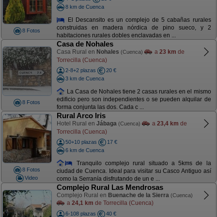
8 km de Cuenca
El Descansito es un complejo de 5 cabañas rurales
construidas en madera nórdica de pino sueco, y 2
8 Fotos
habitaciones rurales dobles enclavadas en ...
Casa de Nohales
Casa Rural en
Nohales
a
23 km
de
(Cuenca)
Torrecilla (Cuenca)
2-8+2 plazas
20 €
3 km de Cuenca
La Casa de Nohales tiene 2 casas rurales en el mismo
edificio pero son independientes o se pueden alquilar de
8 Fotos
forma conjunta las dos. Cada c ...
Rural Arco Iris
Hotel Rural en
Jábaga
a
23,4 km
de
(Cuenca)
Torrecilla (Cuenca)
50+10 plazas
17 €
6 km de Cuenca
Tranquilo complejo rural situado a 5kms de la
8 Fotos
ciudad de Cuenca. Ideal para visitar su Casco Antiguo así
Video
como la Serranía disfrutando de un e ...
Complejo Rural Las Mendrosas
Complejo Rural en
Buenache de la Sierra
(Cuenca)
a
24,1 km
de Torrecilla (Cuenca)
6-108 plazas
40 €