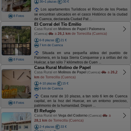
36+1 plazas
30 €
Los apartamentos Turísticos el Rincón de los Poetas
se encuntran ubicados en el casco Histórico de la ciudad
8 Fotos
de Cuenca, declarada Ciudad Pat ...
El Corral del Tío Emilio
Casa Rural en
Molinos de Papel / Palomera
a
26,1 km
de Torrecilla (Cuenca)
(Cuenca)
6-8 plazas
21 €
7 km de Cuenca
Situada en una pequeña aldea del pueblo de
Palomera, en la baja Sierra Conquense y a orillas del río
8 Fotos
Huécar, a tan sólo 7 kilómetros de Cuen ...
Casa Rural Molino de Papel
Casa Rural en
Molinos de Papel
a
26,2
(Cuenca)
km
de Torrecilla (Cuenca)
4-10 plazas
15 €
6 km de Cuenca
Casa rural de 10 plazas, a tan solo 6 km de Cuenca
capital, en la hoz del Huecar, en un entorno precioso,
8 Fotos
patrimonio de la humanidad. Dispon ...
El Refugio
Casa Rural en
Vega del Codorno
a
(Cuenca)
28,1 km
de Torrecilla (Cuenca)
2-4 plazas
33 €