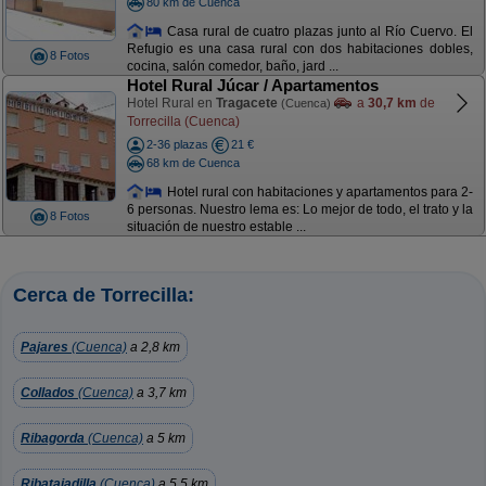
80 km de Cuenca
Casa rural de cuatro plazas junto al Río Cuervo. El
Refugio es una casa rural con dos habitaciones dobles,
8 Fotos
cocina, salón comedor, baño, jard ...
Hotel Rural Júcar / Apartamentos
Hotel Rural en
Tragacete
a
30,7 km
de
(Cuenca)
Torrecilla (Cuenca)
2-36 plazas
21 €
68 km de Cuenca
Hotel rural con habitaciones y apartamentos para 2-
6 personas. Nuestro lema es: Lo mejor de todo, el trato y la
8 Fotos
situación de nuestro estable ...
Cerca de Torrecilla:
Pajares
(Cuenca)
a 2,8 km
Collados
(Cuenca)
a 3,7 km
Ribagorda
(Cuenca)
a 5 km
Ribatajadilla
(Cuenca)
a 5,5 km