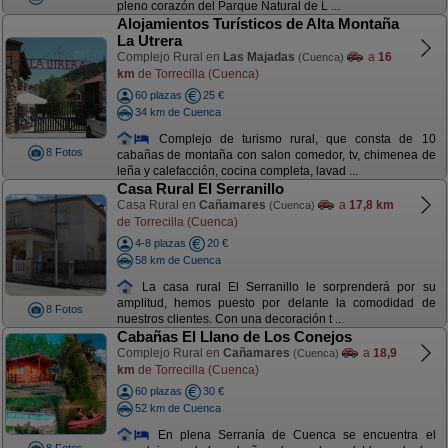
pleno corazón del Parque Natural de L ...
Alojamientos Turísticos de Alta Montaña
La Utrera
Complejo Rural en
Las Majadas
a
16
(Cuenca)
km
de Torrecilla (Cuenca)
60 plazas
25 €
34 km de Cuenca
Complejo de turismo rural, que consta de 10
8 Fotos
cabañas de montaña con salon comedor, tv, chimenea de
leña y calefacción, cocina completa, lavad ...
Casa Rural El Serranillo
Casa Rural en
Cañamares
a
17,8 km
(Cuenca)
de Torrecilla (Cuenca)
4-8 plazas
20 €
58 km de Cuenca
La casa rural El Serranillo le sorprenderá por su
amplitud, hemos puesto por delante la comodidad de
8 Fotos
nuestros clientes. Con una decoración t ...
Cabañas El Llano de Los Conejos
Complejo Rural en
Cañamares
a
18,9
(Cuenca)
km
de Torrecilla (Cuenca)
60 plazas
30 €
52 km de Cuenca
En plena Serranía de Cuenca se encuentra el