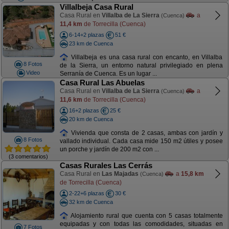
Villalbeja Casa Rural
Casa Rural en
Villalba de La Sierra
a
(Cuenca)
11,4 km
de Torrecilla (Cuenca)
6-14+2 plazas
51 €
23 km de Cuenca
Villalbeja es una casa rural con encanto, en Villalba
8 Fotos
de la Sierra, un entorno natural privilegiado en plena
Video
Serranía de Cuenca. Es un lugar ...
Casa Rural Las Abuelas
Casa Rural en
Villalba de La Sierra
a
(Cuenca)
11,6 km
de Torrecilla (Cuenca)
16+2 plazas
25 €
20 km de Cuenca
Vivienda que consta de 2 casas, ambas con jardín y
8 Fotos
vallado individual. Cada casa mide 150 m2 útiles y posee
un porche y jardín de 200 m2 con ...
(3 comentarios)
Casas Rurales Las Cerrás
Casa Rural en
Las Majadas
a
15,8 km
(Cuenca)
de Torrecilla (Cuenca)
2-22+6 plazas
30 €
32 km de Cuenca
Alojamiento rural que cuenta con 5 casas totalmente
equipadas y con todas las comodidades, situadas en
7 Fotos