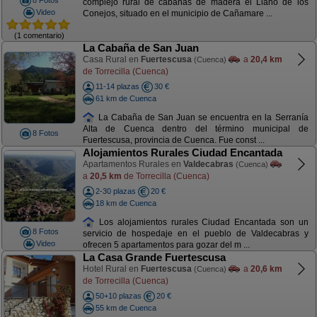
8 Fotos
complejo rural de cabañas de madera el Llano de los
Video
Conejos, situado en el municipio de Cañamare ...
(1 comentario)
La Cabaña de San Juan
Casa Rural en
Fuertescusa
a
20,4 km
(Cuenca)
de Torrecilla (Cuenca)
11-14 plazas
30 €
61 km de Cuenca
La Cabaña de San Juan se encuentra en la Serranía
Alta de Cuenca dentro del término municipal de
8 Fotos
Fuertescusa, provincia de Cuenca. Fue const ...
Alojamientos Rurales Ciudad Encantada
Apartamentos Rurales en
Valdecabras
(Cuenca)
a
20,5 km
de Torrecilla (Cuenca)
2-30 plazas
20 €
18 km de Cuenca
Los alojamientos rurales Ciudad Encantada son un
8 Fotos
servicio de hospedaje en el pueblo de Valdecabras y
Video
ofrecen 5 apartamentos para gozar del m ...
La Casa Grande Fuertescusa
Hotel Rural en
Fuertescusa
a
20,6 km
(Cuenca)
de Torrecilla (Cuenca)
50+10 plazas
20 €
55 km de Cuenca