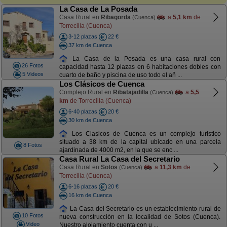
La Casa de La Posada
Casa Rural en
Ribagorda
a
5,1 km
de
(Cuenca)
Torrecilla (Cuenca)
3-12 plazas
22 €
37 km de Cuenca
La Casa de la Posada es una casa rural con
26 Fotos
capacidad hasta 12 plazas en 6 habitaciones dobles con
5 Videos
cuarto de baño y piscina de uso todo el añ ...
Los Clásicos de Cuenca
Complejo Rural en
Ribatajadilla
a
5,5
(Cuenca)
km
de Torrecilla (Cuenca)
6-40 plazas
20 €
30 km de Cuenca
Los Clasicos de Cuenca es un complejo turistico
situado a 38 km de la capital ubicado en una parcela
8 Fotos
ajardinada de 4000 m2, en la que se enc ...
Casa Rural La Casa del Secretario
Casa Rural en
Sotos
a
11,3 km
de
(Cuenca)
Torrecilla (Cuenca)
6-16 plazas
20 €
16 km de Cuenca
La Casa del Secretario es un establecimiento rural de
10 Fotos
nueva construcción en la localidad de Sotos (Cuenca).
Video
Nuestro alojamiento cuenta con u ...