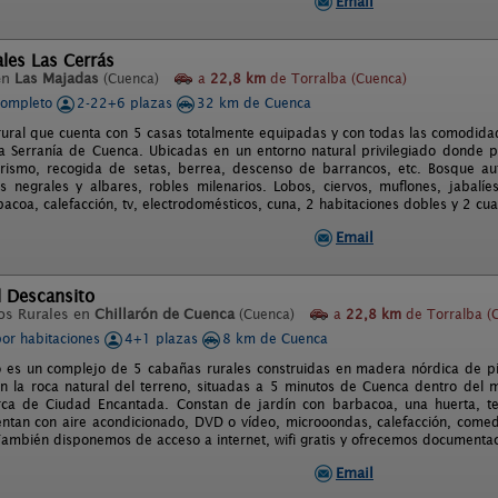
Email
les Las Cerrás
en
Las Majadas
(Cuenca)
a
22,8 km
de Torralba (Cuenca)
completo
2-22+6 plazas
32 km de Cuenca
rural que cuenta con 5 casas totalmente equipadas y con todas las comodida
a Serranía de Cuenca. Ubicadas en un entorno natural privilegiado donde pod
ismo, recogida de setas, berrea, descenso de barrancos, etc. Bosque aut
s negrales y albares, robles milenarios. Lobos, ciervos, muflones, jabalíes,
acoa, calefacción, tv, electrodomésticos, cuna, 2 habitaciones dobles y 2 cua
Email
l Descansito
os Rurales en
Chillarón de Cuenca
(Cuenca)
a
22,8 km
de Torralba (
por habitaciones
4+1 plazas
8 km de Cuenca
o es un complejo de 5 cabañas rurales construidas en madera nórdica de pi
n la roca natural del terreno, situadas a 5 minutos de Cuenca dentro del mu
ca de Ciudad Encantada. Constan de jardín con barbacoa, una huerta, terr
entan con aire acondicionado, DVD o vídeo, microoondas, calefacción, comedo
También disponemos de acceso a internet, wifi gratis y ofrecemos documentac
Email