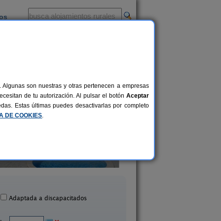
ios
-
al. Algunas son nuestras y otras pertenecen a empresas
cesitan de tu autorización. Al pulsar el botón
Aceptar
uedas. Estas últimas puedes desactivarlas por completo
CA DE COOKIES
.
sa Rural Parajes del Júcar
Cabañar Casas Rur
8+1 pers.
21 €
asas de Benítez (Cuenca)
El Picazo (Cuenca
desde
Adaptada a discapacitados