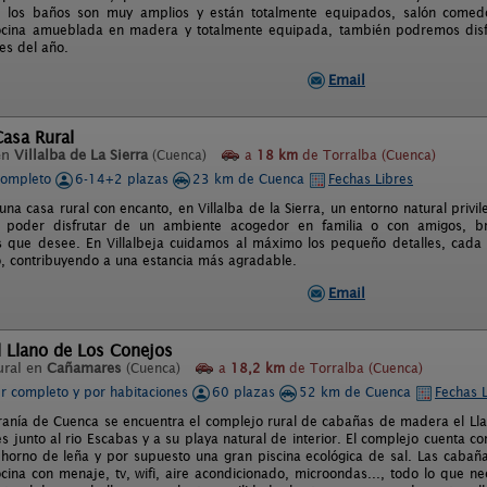
s, los baños son muy amplios y están totalmente equipados, salón come
ocina amueblada en madera y totalmente equipada, también podremos disfr
s del año.
Email
Casa Rural
en
Villalba de La Sierra
(Cuenca)
a
18 km
de Torralba (Cuenca)
completo
6-14+2 plazas
23 km de Cuenca
Fechas Libres
 una casa rural con encanto, en Villalba de la Sierra, un entorno natural priv
 poder disfrutar de un ambiente acogedor en familia o con amigos, bri
que desee. En Villalbeja cuidamos al máximo los pequeño detalles, cada 
, contribuyendo a una estancia más agradable.
Email
 Llano de Los Conejos
ural en
Cañamares
(Cuenca)
a
18,2 km
de Torralba (Cuenca)
er completo y por habitaciones
60 plazas
52 km de Cuenca
Fechas L
ranía de Cuenca se encuentra el complejo rural de cabañas de madera el Llan
junto al rio Escabas y a su playa natural de interior. El complejo cuenta con
horno de leña y por supuesto una gran piscina ecológica de sal. Las cabañ
ocina con menaje, tv, wifi, aire acondicionado, microondas..., todo lo que 