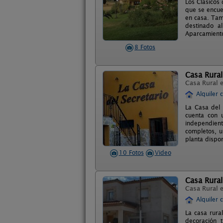
Los Clasicos
que se encue
en casa. Tam
destinado a
Aparcamiento
8 Fotos
Casa Rural
Casa Rural 
Alquiler 
La Casa del 
cuenta con 
independient
completos, u
planta dispo
10 Fotos
Video
Casa Rural 
Casa Rural 
Alquiler 
La casa rura
decoración 