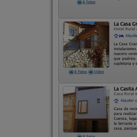
8 Fotos
La Casa G
Hotel Rural
Alquil
La Casa Gran
instalacione
nuestro cent
que podréis 
supletoria y 
8 Fotos
Video
La Casita 
Casa Rural 
Alquiler 
Casa de reci
para realiza
Cuenca, luga
la Serranía 
casa, parque 
8 Fotos