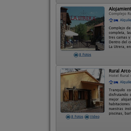
Alojamient
Complejo R
Alquil
Complejo de 
completa, la
tres camas y
Dentro del c
La Utrera, e
8 Fotos
Rural Arco 
Hotel Rural
Alquil
Tranquilo c
disfrutando 
mejor aloja
habitaciones
nuestras ins
piscinas, ba
8 Fotos
Video