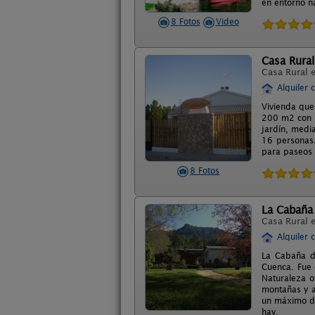
en entorno n
8 Fotos
Video
Casa Rural
Casa Rural 
Alquiler 
Vivienda que
200 m2 con b
jardín, medi
16 personas.
para paseos e
8 Fotos
La Cabaña
Casa Rural 
Alquiler 
La Cabaña de
Cuenca. Fue 
Naturaleza of
montañas y a
un máximo de
hay.