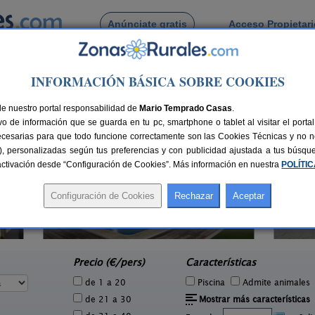
Anúnciate gratis
Acceso Propietar
Busca por pueblo
INFORMACIÓN BÁSICA SOBRE COOKIES
 Torralba
de Torralba
de nuestro portal responsabilidad de
Mario Temprado Casas
.
o de información que se guarda en tu pc, smartphone o tablet al visitar el port
ecesarias para que todo funcione correctamente son las Cookies Técnicas y no ne
rias), personalizadas según tus preferencias y con publicidad ajustada a tus búsq
sactivación desde “Configuración de Cookies”. Más información en nuestra
POLÍTI
Casas Rurales La Cueva de
4-26+8 pers.
30 €
Cirondo
Ca
6 pers.
desde
40 €
El Peral (Cuenca)
C
e
Precio (€/pers)
Características
de 1 a 20
Piscina
Admite animales
de 21 a 30
Mostrar más características