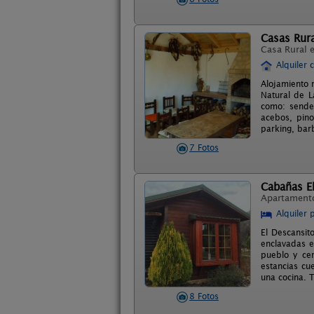
Casas Rura
Casa Rural 
Alquiler 
Alojamiento 
Natural de L
como: sender
acebos, pino
parking, barb
7 Fotos
Cabañas E
Apartament
Alquiler 
El Descansit
enclavadas e
pueblo y cer
estancias cu
una cocina. 
8 Fotos