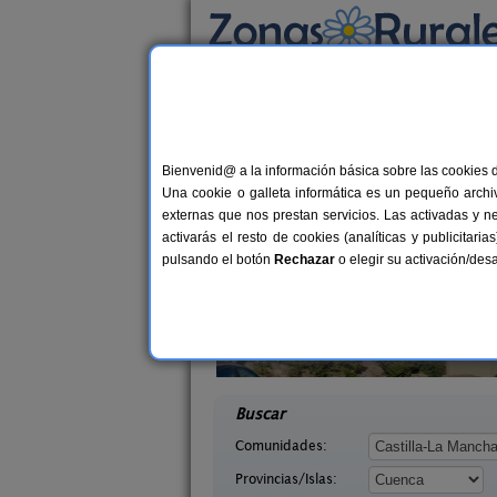
Busca por alojamiento
Alojamientos
>
Castilla-La Mancha
>
Cuenca
>
Casas Rurales cerca 
Bienvenid@ a la información básica sobre las cookies 
Una cookie o galleta informática es un pequeño archiv
externas que nos prestan servicios. Las activadas y n
activarás el resto de cookies (analíticas y publicita
pulsando el botón
Rechazar
o elegir su activación/de
a Posada
Casas Rurales El Pinar
3-12 pers.
10-20+
22 €
uenca)
El Picazo (Cuenca)
desde
desd
Buscar
Comunidades:
Provincias/Islas: