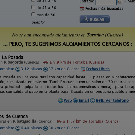
de 31 a 40
Entrada:
-
Sal
de 41 a 50
Fechas más buscadas
más de 50
pueblo:
No se han encontrado alojamientos en
Torralba
(Cuenca)
... PERO, TE SUGERIMOS ALOJAMIENTOS CERCANOS :
e La Posada
en
Ribagorda
(Cuenca)
a
5,9 km
de Torralba (Cuenca)
completo
3-12 plazas
37 km de Cuenca
Fechas Libres
a Posada es una casa rural con capacidad hasta 12 plazas en 6 habitacione
año, climatizada en invierno. También cuenta con un salón de 30 metros con T
 la principal equipada con todos los electrodomésticos y menaje para la ca
as con salida al patio en la planta baja. Situada en un pequeño pueblo a med
Web
Email
666..Ver teléfono
cos de Cuenca
ural en
Ribatajadilla
(Cuenca)
a
11,7 km
de Torralba (Cuenca)
completo
6-40 plazas
30 km de Cuenca