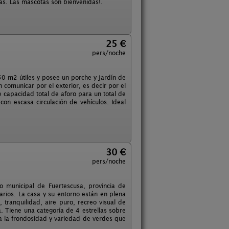
las. Las mascotas son bienvenidas!.
25 €
pers/noche
50 m2 útiles y posee un porche y jardín de
omunicar por el exterior, es decir por el
 capacidad total de aforo para un total de
on escasa circulación de vehículos. Ideal
30 €
pers/noche
 municipal de Fuertescusa, provincia de
rios. La casa y su entorno están en plena
, tranquilidad, aire puro, recreo visual de
 Tiene una categoría de 4 estrellas sobre
a la frondosidad y variedad de verdes que