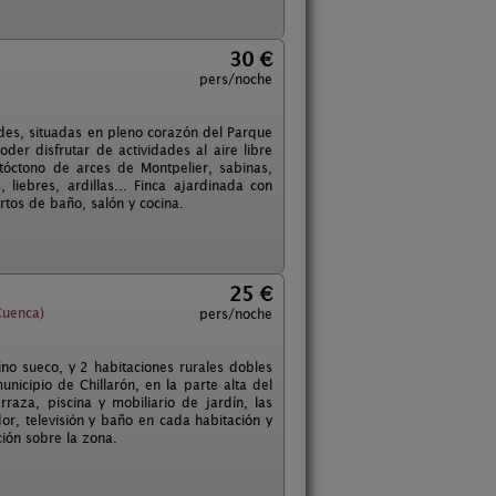
30 €
pers/noche
des, situadas en pleno corazón del Parque
er disfrutar de actividades al aire libre
óctono de arces de Montpelier, sabinas,
 liebres, ardillas... Finca ajardinada con
rtos de baño, salón y cocina.
25 €
Cuenca)
pers/noche
no sueco, y 2 habitaciones rurales dobles
nicipio de Chillarón, en la parte alta del
aza, piscina y mobiliario de jardín, las
r, televisión y baño en cada habitación y
ión sobre la zona.