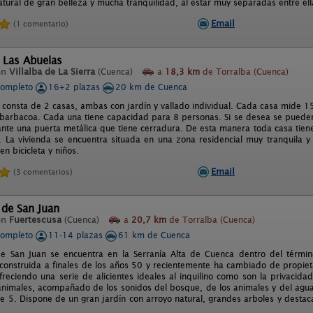
atural de gran belleza y mucha tranquilidad, al estar muy separadas entre el
Email
(1 comentario)
 Las Abuelas
en
Villalba de La Sierra
(Cuenca)
a
18,3 km
de Torralba (Cuenca)
completo
16+2 plazas
20 km de Cuenca
 consta de 2 casas, ambas con jardín y vallado individual. Cada casa mide 1
arbacoa. Cada una tiene capacidad para 8 personas. Si se desea se pueden c
ante una puerta metálica que tiene cerradura. De esta manera toda casa tiene
 La vivienda se encuentra situada en una zona residencial muy tranquila y c
n bicicleta y niños.
Email
(3 comentarios)
 de San Juan
en
Fuertescusa
(Cuenca)
a
20,7 km
de Torralba (Cuenca)
completo
11-14 plazas
61 km de Cuenca
 San Juan se encuentra en la Serranía Alta de Cuenca dentro del término
construida a finales de los años 50 y recientemente ha cambiado de propieta
reciendo una serie de alicientes ideales al inquilino como son la privacidad
nimales, acompañado de los sonidos del bosque, de los animales y del agua.
 5. Dispone de un gran jardín con arroyo natural, grandes arboles y destac