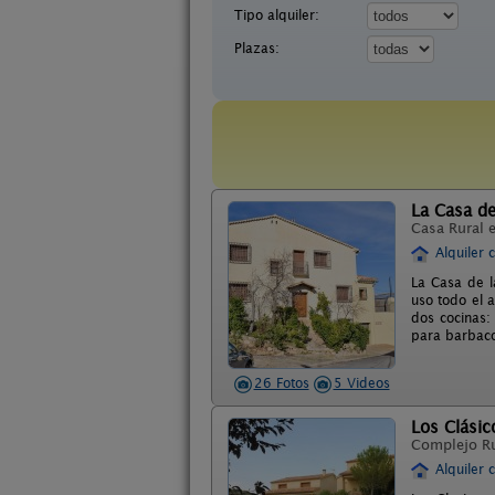
Tipo alquiler:
Plazas:
La Casa d
Casa Rural 
Alquiler 
La Casa de l
uso todo el 
dos cocinas:
para barbaco
26 Fotos
5 Videos
Los Clási
Complejo R
Alquiler 