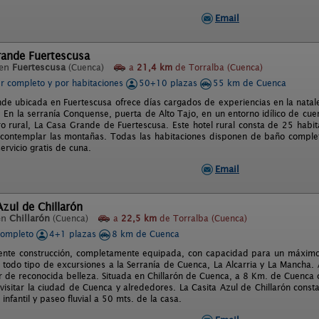
Email
rande Fuertescusa
 en
Fuertescusa
(Cuenca)
a
21,4 km
de Torralba (Cuenca)
er completo y por habitaciones
50+10 plazas
55 km de Cuenca
de ubicada en Fuertescusa ofrece días cargados de experiencias en la natal
s. En la serranía Conquense, puerta de Alto Tajo, en un entorno idílico de c
ro rural, La Casa Grande de Fuertescusa. Este hotel rural consta de 25 habit
contemplar las montañas. Todas las habitaciones disponen de baño completo
servicio gratis de cuna.
Email
Azul de Chillarón
en
Chillarón
(Cuenca)
a
22,5 km
de Torralba (Cuenca)
completo
4+1 plazas
8 km de Cuenca
ente construcción, completamente equipada, con capacidad para un máximo d
r todo tipo de excursiones a la Serranía de Cuenca, La Alcarria y La Mancha.
r de reconocida belleza. Situada en Chillarón de Cuenca, a 8 Km. de Cuenca ca
y visitar la ciudad de Cuenca y alrededores. La Casita Azul de Chillarón cons
infantil y paseo fluvial a 50 mts. de la casa.