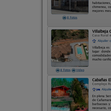
habitacione
chimenea, c
mejores mese
8 Fotos
Villalbeja 
Casa Rural 
Alquiler 
Villalbeja es
lugar donde
comodidades 
mucho cariño
8 Fotos
Video
Cabañas El
Complejo R
Alquil
En plena Ser
de Cañamares 
barbacoas y 
necesario, c