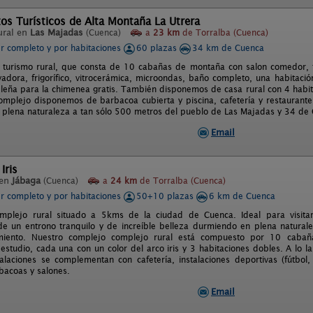
os Turísticos de Alta Montaña La Utrera
ural en
Las Majadas
(Cuenca)
a
23 km
de Torralba (Cuenca)
er completo y por habitaciones
60 plazas
34 km de Cuenca
turismo rural, que consta de 10 cabañas de montaña con salon comedor, tv
vadora, frigorífico, vitrocerámica, microondas, baño completo, una habitaci
 leña para la chimenea gratis. También disponemos de casa rural con 4 habit
omplejo disponemos de barbacoa cubierta y piscina, cafetería y restaurante
n plena naturaleza a tan sólo 500 metros del pueblo de Las Majadas y 34 de 
Email
Iris
 en
Jábaga
(Cuenca)
a
24 km
de Torralba (Cuenca)
er completo y por habitaciones
50+10 plazas
6 km de Cuenca
omplejo rural situado a 5kms de la ciudad de Cuenca. Ideal para visita
de un entrono tranquilo y de increíble belleza durmiendo en plena natural
miento. Nuestro complejo complejo rural está compuesto por 10 cabañ
 estudio, cada una con un color del arco iris y 3 habitaciones dobles. A l
talaciones se complementan con cafetería, instalaciones deportivas (fútbol,
rbacoas y salones.
Email