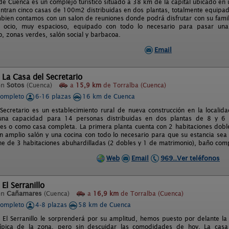
 de Cuenca es un complejo turistico situado a 38 km de la capital ubicado e
ntran cinco casas de 100m2 distribuidas en dos plantas, totalmente equipad
bien contamos con un salon de reuniones donde podrá disfrutar con su famili
l ocio, muy espacioso, equipado con todo lo necesario para pasar una 
, zonas verdes, salón social y barbacoa.
Email
 La Casa del Secretario
en
Sotos
(Cuenca)
a
15,9 km
de Torralba (Cuenca)
completo
6-16 plazas
16 km de Cuenca
Secretario es un establecimiento rural de nueva construcción en la localid
una capacidad para 14 personas distribuidas en dos plantas de 8 y 6 
es o como casa completa. La primera planta cuenta con 2 habitaciones dobl
n amplio salón y una cocina con todo lo necesario para que su estancia se
ne de 3 habitaciones abuhardilladas (2 dobles y 1 de matrimonio), baño comp
Web
Email
969..Ver teléfonos
El Serranillo
en
Cañamares
(Cuenca)
a
16,9 km
de Torralba (Cuenca)
completo
4-8 plazas
58 km de Cuenca
l El Serranillo le sorprenderá por su amplitud, hemos puesto por delante l
típica de la zona, pero sin descuidar las comodidades de hoy. La casa 