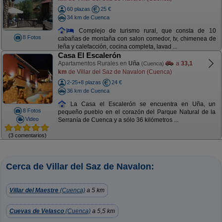
60 plazas
25 €
34 km de Cuenca
Complejo de turismo rural, que consta de 10
8 Fotos
cabañas de montaña con salon comedor, tv, chimenea de
leña y calefacción, cocina completa, lavad ...
Casa El Escalerón
Apartamentos Rurales en
Uña
a
33,1
(Cuenca)
km
de Villar del Saz de Navalon (Cuenca)
2-25+8 plazas
24 €
36 km de Cuenca
La Casa el Escalerón se encuentra en Uña, un
8 Fotos
pequeño pueblo en el corazón del Parque Natural de la
Video
Serranía de Cuenca y a sólo 36 kilómetros ...
(3 comentarios)
Cerca de Villar del Saz de Navalon:
Villar del Maestre
(Cuenca)
a 5 km
Cuevas de Velasco
(Cuenca)
a 5,5 km