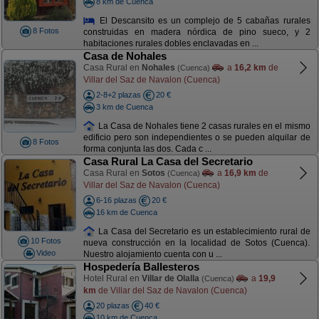
8 km de Cuenca
El Descansito es un complejo de 5 cabañas rurales
8 Fotos
construidas en madera nórdica de pino sueco, y 2
habitaciones rurales dobles enclavadas en ...
Casa de Nohales
Casa Rural en
Nohales
a
16,2 km
de
(Cuenca)
Villar del Saz de Navalon (Cuenca)
2-8+2 plazas
20 €
3 km de Cuenca
La Casa de Nohales tiene 2 casas rurales en el mismo
edificio pero son independientes o se pueden alquilar de
8 Fotos
forma conjunta las dos. Cada c ...
Casa Rural La Casa del Secretario
Casa Rural en
Sotos
a
16,9 km
de
(Cuenca)
Villar del Saz de Navalon (Cuenca)
6-16 plazas
20 €
16 km de Cuenca
La Casa del Secretario es un establecimiento rural de
10 Fotos
nueva construcción en la localidad de Sotos (Cuenca).
Video
Nuestro alojamiento cuenta con u ...
Hospedería Ballesteros
Hotel Rural en
Villar de Olalla
a
19,9
(Cuenca)
km
de Villar del Saz de Navalon (Cuenca)
20 plazas
40 €
10 km de Cuenca