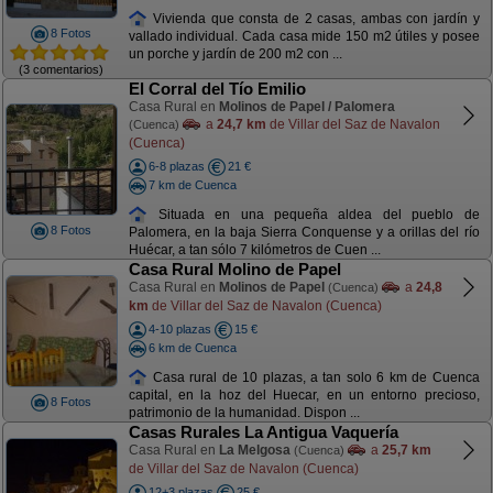
Vivienda que consta de 2 casas, ambas con jardín y
8 Fotos
vallado individual. Cada casa mide 150 m2 útiles y posee
un porche y jardín de 200 m2 con ...
(3 comentarios)
El Corral del Tío Emilio
Casa Rural en
Molinos de Papel / Palomera
a
24,7 km
de Villar del Saz de Navalon
(Cuenca)
(Cuenca)
6-8 plazas
21 €
7 km de Cuenca
Situada en una pequeña aldea del pueblo de
8 Fotos
Palomera, en la baja Sierra Conquense y a orillas del río
Huécar, a tan sólo 7 kilómetros de Cuen ...
Casa Rural Molino de Papel
Casa Rural en
Molinos de Papel
a
24,8
(Cuenca)
km
de Villar del Saz de Navalon (Cuenca)
4-10 plazas
15 €
6 km de Cuenca
Casa rural de 10 plazas, a tan solo 6 km de Cuenca
capital, en la hoz del Huecar, en un entorno precioso,
8 Fotos
patrimonio de la humanidad. Dispon ...
Casas Rurales La Antigua Vaquería
Casa Rural en
La Melgosa
a
25,7 km
(Cuenca)
de Villar del Saz de Navalon (Cuenca)
12+3 plazas
25 €