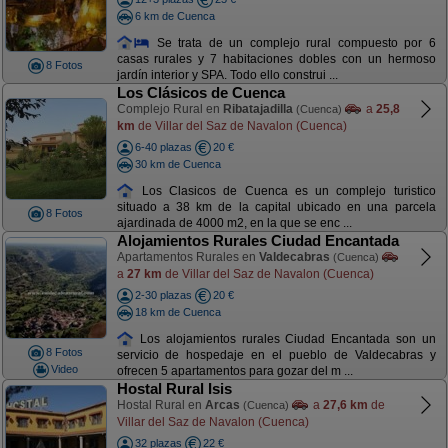
6 km de Cuenca
Se trata de un complejo rural compuesto por 6
casas rurales y 7 habitaciones dobles con un hermoso
8 Fotos
jardín interior y SPA. Todo ello construi ...
Los Clásicos de Cuenca
Complejo Rural en
Ribatajadilla
a
25,8
(Cuenca)
km
de Villar del Saz de Navalon (Cuenca)
6-40 plazas
20 €
30 km de Cuenca
Los Clasicos de Cuenca es un complejo turistico
situado a 38 km de la capital ubicado en una parcela
8 Fotos
ajardinada de 4000 m2, en la que se enc ...
Alojamientos Rurales Ciudad Encantada
Apartamentos Rurales en
Valdecabras
(Cuenca)
a
27 km
de Villar del Saz de Navalon (Cuenca)
2-30 plazas
20 €
18 km de Cuenca
Los alojamientos rurales Ciudad Encantada son un
8 Fotos
servicio de hospedaje en el pueblo de Valdecabras y
Video
ofrecen 5 apartamentos para gozar del m ...
Hostal Rural Isis
Hostal Rural en
Arcas
a
27,6 km
de
(Cuenca)
Villar del Saz de Navalon (Cuenca)
32 plazas
22 €