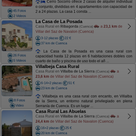
Cerro Socorro ofrece 2 casas de alquiler individual
o conjunto, divididas en 4 apartamentos con capacidad de
45 Fotos
2 a 24 plazas. La casa 1 consta ...
2 Videos
La Casa de La Posada
Casa Rural en
Ribagorda
a
23,1 km
de
(Cuenca)
Villar del Saz de Navalon (Cuenca)
3-12 plazas
22 €
37 km de Cuenca
La Casa de la Posada es una casa rural con
26 Fotos
capacidad hasta 12 plazas en 6 habitaciones dobles con
5 Videos
cuarto de baño y piscina de uso todo el añ ...
Villalbeja Casa Rural
Casa Rural en
Villalba de La Sierra
a
(Cuenca)
23,6 km
de Villar del Saz de Navalon (Cuenca)
6-14+2 plazas
51 €
23 km de Cuenca
Villalbeja es una casa rural con encanto, en Villalba
8 Fotos
de la Sierra, un entorno natural privilegiado en plena
Video
Serranía de Cuenca. Es un lugar ...
Casa Rural Las Abuelas
Casa Rural en
Villalba de La Sierra
a
(Cuenca)
24,4 km
de Villar del Saz de Navalon (Cuenca)
16+2 plazas
25 €
20 km de Cuenca