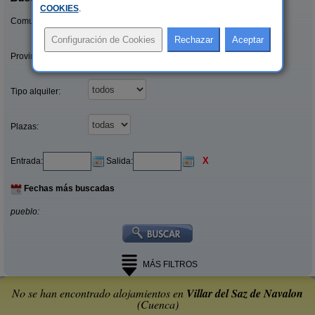
COOKIES
.
Comunidades:
Provincias/Islas:
Tipo alquiler:
Plazas:
X
Entrada:
Salida:
Fechas más buscadas
pueblo:
MÁS FILTROS
No se han encontrado alojamientos en
Villar del Saz de Navalon
(Cuenca)