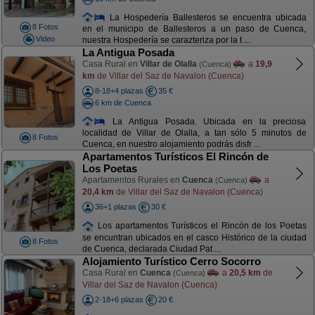
La Hospedería Ballesteros se encuentra ubicada
8 Fotos
en el municipo de Ballesteros a un paso de Cuenca,
Video
nuestra Hospedería se carazteriza por la t ...
La Antigua Posada
Casa Rural en
Villar de Olalla
a
19,9
(Cuenca)
km
de Villar del Saz de Navalon (Cuenca)
8-18+4 plazas
35 €
6 km de Cuenca
La Antigua Posada. Ubicada en la preciosa
localidad de Villar de Olalla, a tan sólo 5 minutos de
8 Fotos
Cuenca, en nuestro alojamiento podrás disfr ...
Apartamentos Turísticos El Rincón de
Los Poetas
Apartamentos Rurales en
Cuenca
a
(Cuenca)
20,4 km
de Villar del Saz de Navalon (Cuenca)
36+1 plazas
30 €
Los apartamentos Turísticos el Rincón de los Poetas
se encuntran ubicados en el casco Histórico de la ciudad
8 Fotos
de Cuenca, declarada Ciudad Pat ...
Alojamiento Turístico Cerro Socorro
Casa Rural en
Cuenca
a
20,5 km
de
(Cuenca)
Villar del Saz de Navalon (Cuenca)
2-18+6 plazas
20 €