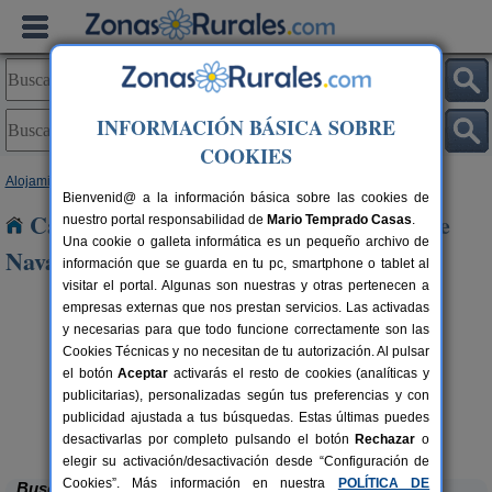
INFORMACIÓN BÁSICA SOBRE
COOKIES
Alojamientos
>
Castilla-La Mancha
>
Cuenca
> Villar del Saz de Navalon
Bienvenid@ a la información básica sobre las cookies de
Casas Rurales cerca de Villar del Saz de
nuestro portal responsabilidad de
Mario Temprado Casas
.
Una cookie o galleta informática es un pequeño archivo de
Navalon
información que se guarda en tu pc, smartphone o tablet al
visitar el portal. Algunas son nuestras y otras pertenecen a
empresas externas que nos prestan servicios. Las activadas
y necesarias para que todo funcione correctamente son las
Cookies Técnicas y no necesitan de tu autorización. Al pulsar
el botón
Aceptar
activarás el resto de cookies (analíticas y
publicitarias), personalizadas según tus preferencias y con
publicidad ajustada a tus búsquedas. Estas últimas puedes
La Casa de La Posada
rs.
3-12 pers.
 €
22 €
Ribagorda (Cuenca)
desde
desactivarlas por completo pulsando el botón
Rechazar
o
elegir su activación/desactivación desde “Configuración de
Cookies”. Más información en nuestra
POLÍTICA DE
Buscar