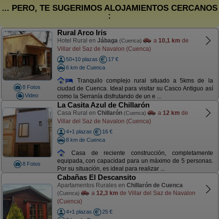
... PERO, TE SUGERIMOS ALOJAMIENTOS CERCANOS
:
Rural Arco Iris
Hotel Rural en
Jábaga
a
10,1 km
de
(Cuenca)
Villar del Saz de Navalon (Cuenca)
50+10 plazas
17 €
6 km de Cuenca
Tranquilo complejo rural situado a 5kms de la
8 Fotos
ciudad de Cuenca. Ideal para visitar su Casco Antiguo así
Video
como la Serranía disfrutando de un e ...
La Casita Azul de Chillarón
Casa Rural en
Chillarón
a
12 km
de
(Cuenca)
Villar del Saz de Navalon (Cuenca)
4+1 plazas
16 €
8 km de Cuenca
Casa de reciente construcción, completamente
equipada, con capacidad para un máximo de 5 personas.
8 Fotos
Por su situación, es ideal para realizar ...
Cabañas El Descansito
Apartamentos Rurales en
Chillarón de Cuenca
a
12,3 km
de Villar del Saz de Navalon
(Cuenca)
(Cuenca)
4+1 plazas
25 €