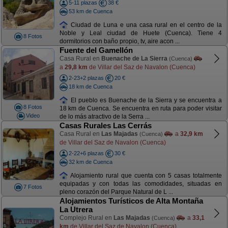
5-11 plazas
38 €
53 km de Cuenca
Ciudad de Luna e una casa rural en el centro de la
Noble y Leal ciudad de Huete (Cuenca). Tiene 4
8 Fotos
dormitorios con baño propio, tv, aire acon ...
Fuente del Gamellón
Casa Rural en
Buenache de La Sierra
(Cuenca)
a
29,8 km
de Villar del Saz de Navalon (Cuenca)
2-23+2 plazas
20 €
18 km de Cuenca
El pueblo es Buenache de la Sierra y se encuentra a
8 Fotos
18 km de Cuenca. Se encuentra en ruta para poder visitar
Video
de lo más atractivo de la Serra ...
Casas Rurales Las Cerrás
Casa Rural en
Las Majadas
a
32,9 km
(Cuenca)
de Villar del Saz de Navalon (Cuenca)
2-22+6 plazas
30 €
32 km de Cuenca
Alojamiento rural que cuenta con 5 casas totalmente
equipadas y con todas las comodidades, situadas en
7 Fotos
pleno corazón del Parque Natural de L ...
Alojamientos Turísticos de Alta Montaña
La Utrera
Complejo Rural en
Las Majadas
a
33,1
(Cuenca)
km
de Villar del Saz de Navalon (Cuenca)