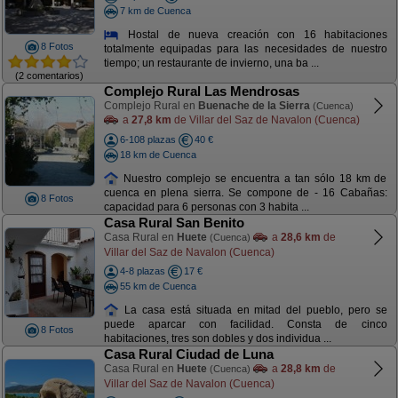
7 km de Cuenca
Hostal de nueva creación con 16 habitaciones
8 Fotos
totalmente equipadas para las necesidades de nuestro
tiempo; un restaurante de invierno, una ba ...
(2 comentarios)
Complejo Rural Las Mendrosas
Complejo Rural en
Buenache de la Sierra
(Cuenca)
a
27,8 km
de Villar del Saz de Navalon (Cuenca)
6-108 plazas
40 €
18 km de Cuenca
Nuestro complejo se encuentra a tan sólo 18 km de
cuenca en plena sierra. Se compone de - 16 Cabañas:
8 Fotos
capacidad para 6 personas con 3 habita ...
Casa Rural San Benito
Casa Rural en
Huete
a
28,6 km
de
(Cuenca)
Villar del Saz de Navalon (Cuenca)
4-8 plazas
17 €
55 km de Cuenca
La casa está situada en mitad del pueblo, pero se
puede aparcar con facilidad. Consta de cinco
8 Fotos
habitaciones, tres son dobles y dos individua ...
Casa Rural Ciudad de Luna
Casa Rural en
Huete
a
28,8 km
de
(Cuenca)
Villar del Saz de Navalon (Cuenca)