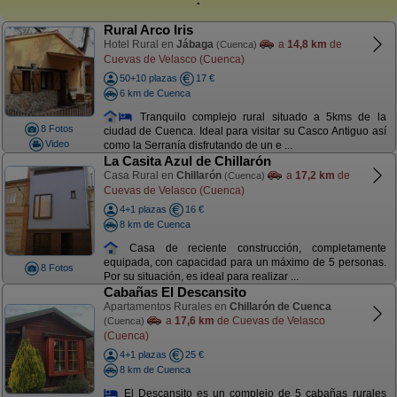
Rural Arco Iris
Hotel Rural en
Jábaga
a
14,8 km
de
(Cuenca)
Cuevas de Velasco (Cuenca)
50+10 plazas
17 €
6 km de Cuenca
Tranquilo complejo rural situado a 5kms de la
8 Fotos
ciudad de Cuenca. Ideal para visitar su Casco Antiguo así
Video
como la Serranía disfrutando de un e ...
La Casita Azul de Chillarón
Casa Rural en
Chillarón
a
17,2 km
de
(Cuenca)
Cuevas de Velasco (Cuenca)
4+1 plazas
16 €
8 km de Cuenca
Casa de reciente construcción, completamente
equipada, con capacidad para un máximo de 5 personas.
8 Fotos
Por su situación, es ideal para realizar ...
Cabañas El Descansito
Apartamentos Rurales en
Chillarón de Cuenca
a
17,6 km
de Cuevas de Velasco
(Cuenca)
(Cuenca)
4+1 plazas
25 €
8 km de Cuenca
El Descansito es un complejo de 5 cabañas rurales