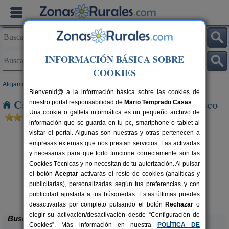
INFORMACIÓN BÁSICA SOBRE
COOKIES
Alojamientos
>
Castilla-La Mancha
>
Cuenca
> Cuevas de Velasco
Bienvenid@ a la información básica sobre las cookies de
Casas Rurales cerca de Cuevas de Velasco
nuestro portal responsabilidad de
Mario Temprado Casas
.
Una cookie o galleta informática es un pequeño archivo de
información que se guarda en tu pc, smartphone o tablet al
visitar el portal. Algunas son nuestras y otras pertenecen a
empresas externas que nos prestan servicios. Las activadas
y necesarias para que todo funcione correctamente son las
Cookies Técnicas y no necesitan de tu autorización. Al pulsar
el botón
Aceptar
activarás el resto de cookies (analíticas y
publicitarias), personalizadas según tus preferencias y con
La Casa de La Posada
rs.
3-12 pers.
 €
22 €
publicidad ajustada a tus búsquedas. Estas últimas puedes
Ribagorda (Cuenca)
desde
desactivarlas por completo pulsando el botón
Rechazar
o
elegir su activación/desactivación desde “Configuración de
Buscar
Cookies”. Más información en nuestra
POLÍTICA DE