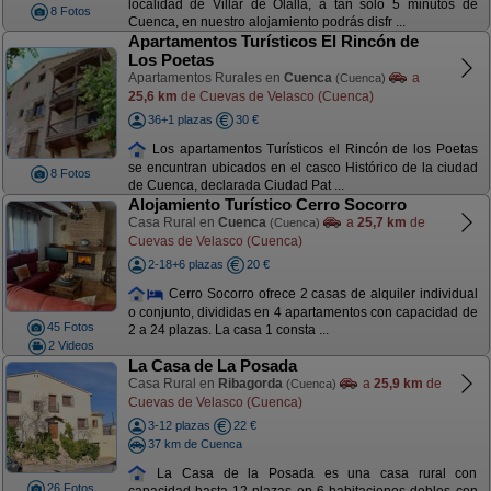
localidad de Villar de Olalla, a tan sólo 5 minutos de
8 Fotos
Cuenca, en nuestro alojamiento podrás disfr ...
Apartamentos Turísticos El Rincón de
Los Poetas
Apartamentos Rurales en
Cuenca
a
(Cuenca)
25,6 km
de Cuevas de Velasco (Cuenca)
36+1 plazas
30 €
Los apartamentos Turísticos el Rincón de los Poetas
se encuntran ubicados en el casco Histórico de la ciudad
8 Fotos
de Cuenca, declarada Ciudad Pat ...
Alojamiento Turístico Cerro Socorro
Casa Rural en
Cuenca
a
25,7 km
de
(Cuenca)
Cuevas de Velasco (Cuenca)
2-18+6 plazas
20 €
Cerro Socorro ofrece 2 casas de alquiler individual
o conjunto, divididas en 4 apartamentos con capacidad de
45 Fotos
2 a 24 plazas. La casa 1 consta ...
2 Videos
La Casa de La Posada
Casa Rural en
Ribagorda
a
25,9 km
de
(Cuenca)
Cuevas de Velasco (Cuenca)
3-12 plazas
22 €
37 km de Cuenca
La Casa de la Posada es una casa rural con
26 Fotos