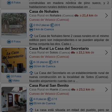
8 Fotos
construidas en madera nórdica de pino sueco, y 2
habitaciones rurales dobles enclavadas en ...
Casa de Nohales
Casa Rural en
Nohales
a
21,4 km
de
(Cuenca)
Cuevas de Velasco (Cuenca)
2-8+2 plazas
20 €
3 km de Cuenca
La Casa de Nohales tiene 2 casas rurales en el mismo
edificio pero son independientes o se pueden alquilar de
8 Fotos
forma conjunta las dos. Cada c ...
Casa Rural La Casa del Secretario
Casa Rural en
Sotos
a
22,1 km
de
(Cuenca)
Cuevas de Velasco (Cuenca)
6-16 plazas
20 €
16 km de Cuenca
La Casa del Secretario es un establecimiento rural de
10 Fotos
nueva construcción en la localidad de Sotos (Cuenca).
Video
Nuestro alojamiento cuenta con u ...
Casa Rural San Benito
Casa Rural en
Huete
a
23,1 km
de
(Cuenca)
Cuevas de Velasco (Cuenca)
4-8 plazas
17 €
55 km de Cuenca
La casa está situada en mitad del pueblo, pero se