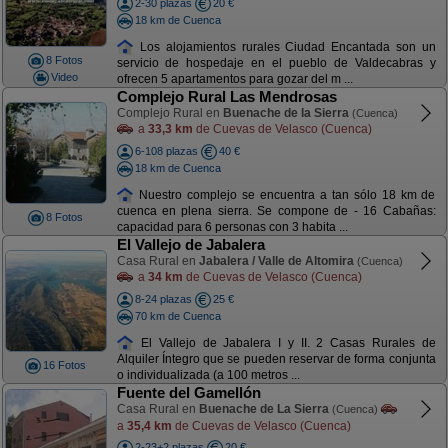
2-30 plazas
20 €
18 km de Cuenca
Los alojamientos rurales Ciudad Encantada son un
8 Fotos
servicio de hospedaje en el pueblo de Valdecabras y
Video
ofrecen 5 apartamentos para gozar del m ...
Complejo Rural Las Mendrosas
Complejo Rural en
Buenache de la Sierra
(Cuenca)
a
33,3 km
de Cuevas de Velasco (Cuenca)
6-108 plazas
40 €
18 km de Cuenca
Nuestro complejo se encuentra a tan sólo 18 km de
cuenca en plena sierra. Se compone de - 16 Cabañas:
8 Fotos
capacidad para 6 personas con 3 habita ...
El Vallejo de Jabalera
Casa Rural en
Jabalera / Valle de Altomira
(Cuenca)
a
34 km
de Cuevas de Velasco (Cuenca)
8-24 plazas
25 €
70 km de Cuenca
El Vallejo de Jabalera I y II. 2 Casas Rurales de
Alquiler Íntegro que se pueden reservar de forma conjunta
16 Fotos
o individualizada (a 100 metros ...
Fuente del Gamellón
Casa Rural en
Buenache de La Sierra
(Cuenca)
a
35,4 km
de Cuevas de Velasco (Cuenca)
2-23+2 plazas
20 €