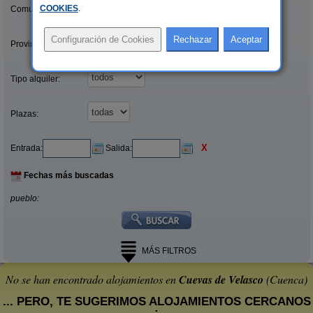
COOKIES
.
Comunidades:
Provincias/Islas:
Tipo alquiler:
Plazas:
X
Entrada:
Salida:
Fechas más buscadas
pueblo:
MÁS FILTROS
No se han encontrado alojamientos en
Cuevas de Velasco
(Cuenca)
... PERO, TE SUGERIMOS ALOJAMIENTOS CERCANOS
: