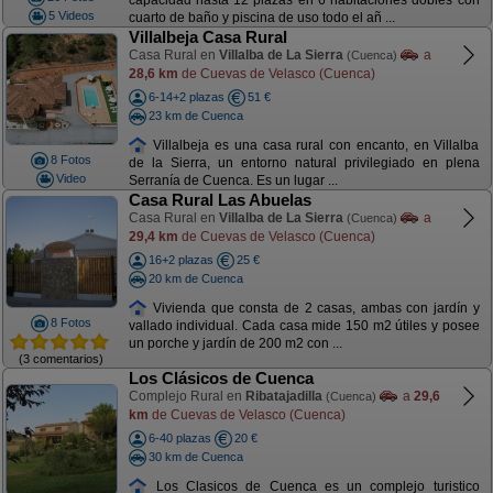
capacidad hasta 12 plazas en 6 habitaciones dobles con
5 Videos
cuarto de baño y piscina de uso todo el añ ...
Villalbeja Casa Rural
Casa Rural en
Villalba de La Sierra
a
(Cuenca)
28,6 km
de Cuevas de Velasco (Cuenca)
6-14+2 plazas
51 €
23 km de Cuenca
Villalbeja es una casa rural con encanto, en Villalba
8 Fotos
de la Sierra, un entorno natural privilegiado en plena
Video
Serranía de Cuenca. Es un lugar ...
Casa Rural Las Abuelas
Casa Rural en
Villalba de La Sierra
a
(Cuenca)
29,4 km
de Cuevas de Velasco (Cuenca)
16+2 plazas
25 €
20 km de Cuenca
Vivienda que consta de 2 casas, ambas con jardín y
8 Fotos
vallado individual. Cada casa mide 150 m2 útiles y posee
un porche y jardín de 200 m2 con ...
(3 comentarios)
Los Clásicos de Cuenca
Complejo Rural en
Ribatajadilla
a
29,6
(Cuenca)
km
de Cuevas de Velasco (Cuenca)
6-40 plazas
20 €
30 km de Cuenca
Los Clasicos de Cuenca es un complejo turistico