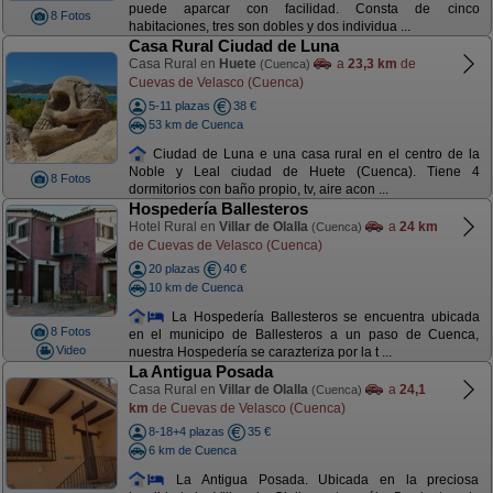
puede aparcar con facilidad. Consta de cinco
8 Fotos
habitaciones, tres son dobles y dos individua ...
Casa Rural Ciudad de Luna
Casa Rural en
Huete
a
23,3 km
de
(Cuenca)
Cuevas de Velasco (Cuenca)
5-11 plazas
38 €
53 km de Cuenca
Ciudad de Luna e una casa rural en el centro de la
Noble y Leal ciudad de Huete (Cuenca). Tiene 4
8 Fotos
dormitorios con baño propio, tv, aire acon ...
Hospedería Ballesteros
Hotel Rural en
Villar de Olalla
a
24 km
(Cuenca)
de Cuevas de Velasco (Cuenca)
20 plazas
40 €
10 km de Cuenca
La Hospedería Ballesteros se encuentra ubicada
8 Fotos
en el municipo de Ballesteros a un paso de Cuenca,
Video
nuestra Hospedería se carazteriza por la t ...
La Antigua Posada
Casa Rural en
Villar de Olalla
a
24,1
(Cuenca)
km
de Cuevas de Velasco (Cuenca)
8-18+4 plazas
35 €
6 km de Cuenca
La Antigua Posada. Ubicada en la preciosa