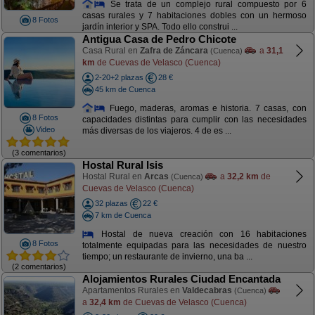
Se trata de un complejo rural compuesto por 6
casas rurales y 7 habitaciones dobles con un hermoso
8 Fotos
jardín interior y SPA. Todo ello construi ...
Antigua Casa de Pedro Chicote
Casa Rural en
Zafra de Záncara
a
31,1
(Cuenca)
km
de Cuevas de Velasco (Cuenca)
2-20+2 plazas
28 €
45 km de Cuenca
Fuego, maderas, aromas e historia. 7 casas, con
8 Fotos
capacidades distintas para cumplir con las necesidades
Video
más diversas de los viajeros. 4 de es ...
(3 comentarios)
Hostal Rural Isis
Hostal Rural en
Arcas
a
32,2 km
de
(Cuenca)
Cuevas de Velasco (Cuenca)
32 plazas
22 €
7 km de Cuenca
Hostal de nueva creación con 16 habitaciones
8 Fotos
totalmente equipadas para las necesidades de nuestro
tiempo; un restaurante de invierno, una ba ...
(2 comentarios)
Alojamientos Rurales Ciudad Encantada
Apartamentos Rurales en
Valdecabras
(Cuenca)
a
32,4 km
de Cuevas de Velasco (Cuenca)