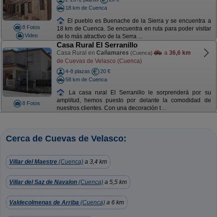
18 km de Cuenca
El pueblo es Buenache de la Sierra y se encuentra a
8 Fotos
18 km de Cuenca. Se encuentra en ruta para poder visitar
Video
de lo más atractivo de la Serra ...
Casa Rural El Serranillo
Casa Rural en
Cañamares
a
36,6 km
(Cuenca)
de Cuevas de Velasco (Cuenca)
4-8 plazas
20 €
58 km de Cuenca
La casa rural El Serranillo le sorprenderá por su
amplitud, hemos puesto por delante la comodidad de
8 Fotos
nuestros clientes. Con una decoración t ...
Cerca de Cuevas de Velasco:
Villar del Maestre
(Cuenca)
a 3,4 km
Villar del Saz de Navalon
(Cuenca)
a 5,5 km
Valdecolmenas de Arriba
(Cuenca)
a 6 km