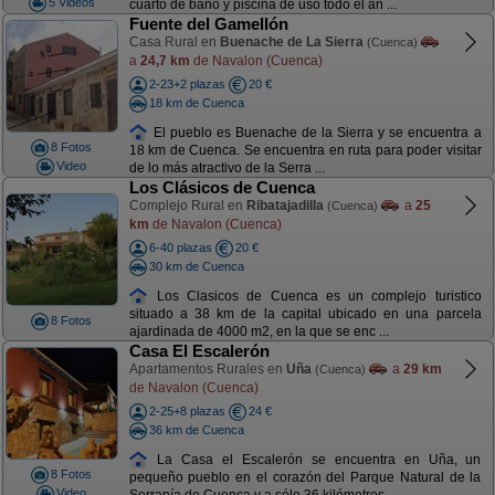
5 Videos
cuarto de baño y piscina de uso todo el añ ...
Fuente del Gamellón
Casa Rural en
Buenache de La Sierra
(Cuenca)
a
24,7 km
de Navalon (Cuenca)
2-23+2 plazas
20 €
18 km de Cuenca
El pueblo es Buenache de la Sierra y se encuentra a
8 Fotos
18 km de Cuenca. Se encuentra en ruta para poder visitar
Video
de lo más atractivo de la Serra ...
Los Clásicos de Cuenca
Complejo Rural en
Ribatajadilla
a
25
(Cuenca)
km
de Navalon (Cuenca)
6-40 plazas
20 €
30 km de Cuenca
Los Clasicos de Cuenca es un complejo turistico
situado a 38 km de la capital ubicado en una parcela
8 Fotos
ajardinada de 4000 m2, en la que se enc ...
Casa El Escalerón
Apartamentos Rurales en
Uña
a
29 km
(Cuenca)
de Navalon (Cuenca)
2-25+8 plazas
24 €
36 km de Cuenca
La Casa el Escalerón se encuentra en Uña, un
8 Fotos
pequeño pueblo en el corazón del Parque Natural de la
Video