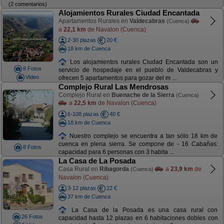
(2 comentarios)
Alojamientos Rurales Ciudad Encantada
Apartamentos Rurales en
Valdecabras
(Cuenca)
a
22,1 km
de Navalon (Cuenca)
2-30 plazas
20 €
18 km de Cuenca
Los alojamientos rurales Ciudad Encantada son un
8 Fotos
servicio de hospedaje en el pueblo de Valdecabras y
Video
ofrecen 5 apartamentos para gozar del m ...
Complejo Rural Las Mendrosas
Complejo Rural en
Buenache de la Sierra
(Cuenca)
a
22,5 km
de Navalon (Cuenca)
6-108 plazas
40 €
18 km de Cuenca
Nuestro complejo se encuentra a tan sólo 18 km de
cuenca en plena sierra. Se compone de - 16 Cabañas:
8 Fotos
capacidad para 6 personas con 3 habita ...
La Casa de La Posada
Casa Rural en
Ribagorda
a
23,9 km
de
(Cuenca)
Navalon (Cuenca)
3-12 plazas
22 €
37 km de Cuenca
La Casa de la Posada es una casa rural con
26 Fotos
capacidad hasta 12 plazas en 6 habitaciones dobles con