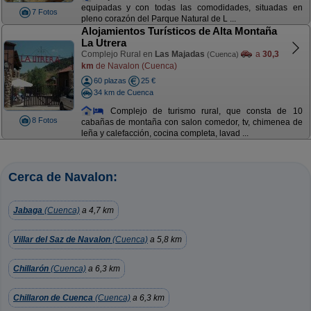
equipadas y con todas las comodidades, situadas en
7 Fotos
pleno corazón del Parque Natural de L ...
Alojamientos Turísticos de Alta Montaña
La Utrera
Complejo Rural en
Las Majadas
a
30,3
(Cuenca)
km
de Navalon (Cuenca)
60 plazas
25 €
34 km de Cuenca
Complejo de turismo rural, que consta de 10
8 Fotos
cabañas de montaña con salon comedor, tv, chimenea de
leña y calefacción, cocina completa, lavad ...
Cerca de Navalon:
Jabaga
(Cuenca)
a 4,7 km
Villar del Saz de Navalon
(Cuenca)
a 5,8 km
Chillarón
(Cuenca)
a 6,3 km
Chillaron de Cuenca
(Cuenca)
a 6,3 km