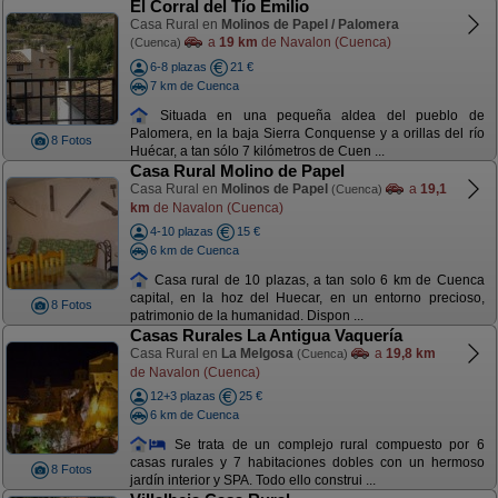
El Corral del Tío Emilio
Casa Rural en
Molinos de Papel / Palomera
a
19 km
de Navalon (Cuenca)
(Cuenca)
6-8 plazas
21 €
7 km de Cuenca
Situada en una pequeña aldea del pueblo de
Palomera, en la baja Sierra Conquense y a orillas del río
8 Fotos
Huécar, a tan sólo 7 kilómetros de Cuen ...
Casa Rural Molino de Papel
Casa Rural en
Molinos de Papel
a
19,1
(Cuenca)
km
de Navalon (Cuenca)
4-10 plazas
15 €
6 km de Cuenca
Casa rural de 10 plazas, a tan solo 6 km de Cuenca
capital, en la hoz del Huecar, en un entorno precioso,
8 Fotos
patrimonio de la humanidad. Dispon ...
Casas Rurales La Antigua Vaquería
Casa Rural en
La Melgosa
a
19,8 km
(Cuenca)
de Navalon (Cuenca)
12+3 plazas
25 €
6 km de Cuenca
Se trata de un complejo rural compuesto por 6
casas rurales y 7 habitaciones dobles con un hermoso
8 Fotos
jardín interior y SPA. Todo ello construi ...