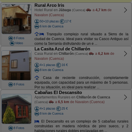
Rural Arco Iris
Hotel Rural en
Jábaga
a
4,7 km
de
(Cuenca)
Navalon (Cuenca)
50+10 plazas
17 €
6 km de Cuenca
Tranquilo complejo rural situado a 5kms de la
8 Fotos
ciudad de Cuenca. Ideal para visitar su Casco Antiguo así
Video
como la Serranía disfrutando de un e ...
La Casita Azul de Chillarón
Casa Rural en
Chillarón
a
6,2 km
de
(Cuenca)
Navalon (Cuenca)
4+1 plazas
16 €
8 km de Cuenca
Casa de reciente construcción, completamente
equipada, con capacidad para un máximo de 5 personas.
8 Fotos
Por su situación, es ideal para realizar ...
Cabañas El Descansito
Apartamentos Rurales en
Chillarón de Cuenca
a
6,5 km
de Navalon (Cuenca)
(Cuenca)
4+1 plazas
25 €
8 km de Cuenca
El Descansito es un complejo de 5 cabañas rurales
construidas en madera nórdica de pino sueco, y 2
8 Fotos
habitaciones rurales dobles enclavadas en ...