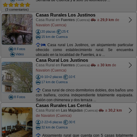
Serranía de Cuenca y a sólo 36 kilómetros ...
(3 comentarios)
Casas Rurales Los Justinos
Casa Rural en
Fuentes
a
29,9 km
de
(Cuenca)
Navalon (Cuenca)
20 plazas
25 €
15 km de Cuenca
Casa rural Los Justinos, un alojamiento particular
8 Fotos
ofrecido como establecimiento rural. Se encuentra
Video
ubicado en la localidad de Fuentes, a u ...
Casa Rural Los Justinos
Casa Rural en
Fuentes
a
30 km
de
(Cuenca)
Navalon (Cuenca)
6-10+2 plazas
10 €
17 km de Cuenca
Casa rural de cinco dormitorios dobles, dos baños uno
con bañera, cocina independiente totalmente equipada.
8 Fotos
Salón con chimenea y dos terraza ...
Casas Rurales Las Cerrás
Casa Rural en
Las Majadas
a
30,2 km
(Cuenca)
de Navalon (Cuenca)
2-22+6 plazas
30 €
32 km de Cuenca
Alojamiento rural que cuenta con 5 casas totalmente