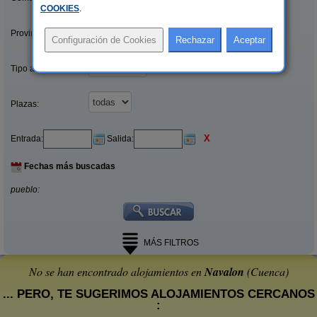
COOKIES
.
Provincias/Islas:
Tipo alquiler:
Plazas:
X
Entrada:
Salida:
Fechas más buscadas
pueblo:
MÁS FILTROS
No se han encontrado alojamientos en
Navalon
(Cuenca)
... PERO, TE SUGERIMOS ALOJAMIENTOS CERCANOS
: