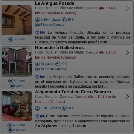
La Antigua Posada
Casa Rural en
Villar de Olalla
a
14,6
(Cuenca)
km
de Navalon (Cuenca)
8-18+4 plazas
35 €
6 km de Cuenca
La Antigua Posada. Ubicada en la preciosa
localidad de Villar de Olalla, a tan sólo 5 minutos de
8 Fotos
Cuenca, en nuestro alojamiento podrás disfr ...
Hospedería Ballesteros
Hotel Rural en
Villar de Olalla
a
14,6
(Cuenca)
km
de Navalon (Cuenca)
20 plazas
40 €
10 km de Cuenca
La Hospedería Ballesteros se encuentra ubicada
8 Fotos
en el municipo de Ballesteros a un paso de Cuenca,
Video
nuestra Hospedería se carazteriza por la t ...
Alojamiento Turístico Cerro Socorro
Casa Rural en
Cuenca
a
14,7 km
de
(Cuenca)
Navalon (Cuenca)
2-18+6 plazas
20 €
Cerro Socorro ofrece 2 casas de alquiler individual
o conjunto, divididas en 4 apartamentos con capacidad de
45 Fotos
2 a 24 plazas. La casa 1 consta ...
2 Videos