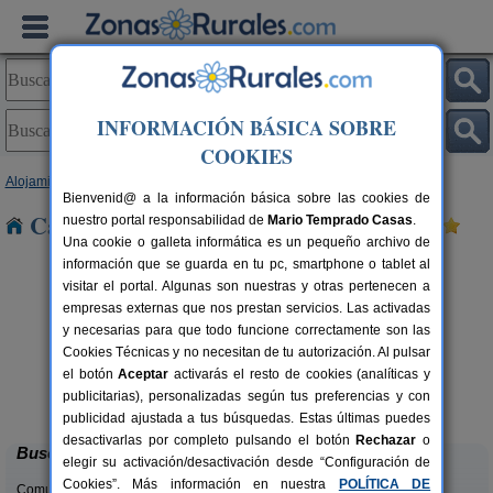
INFORMACIÓN BÁSICA SOBRE
COOKIES
Alojamientos
>
Castilla-La Mancha
>
Cuenca
> Navalon
Bienvenid@ a la información básica sobre las cookies de
Casas Rurales cerca de Navalon
nuestro portal responsabilidad de
Mario Temprado Casas
.
Una cookie o galleta informática es un pequeño archivo de
información que se guarda en tu pc, smartphone o tablet al
visitar el portal. Algunas son nuestras y otras pertenecen a
empresas externas que nos prestan servicios. Las activadas
y necesarias para que todo funcione correctamente son las
Cookies Técnicas y no necesitan de tu autorización. Al pulsar
el botón
Aceptar
activarás el resto de cookies (analíticas y
Casas Rurales El Pinar
rs.
10-20+6 pers.
publicitarias), personalizadas según tus preferencias y con
 €
40 €
El Picazo (Cuenca)
desde
publicidad ajustada a tus búsquedas. Estas últimas puedes
desactivarlas por completo pulsando el botón
Rechazar
o
Buscar
elegir su activación/desactivación desde “Configuración de
Cookies”. Más información en nuestra
POLÍTICA DE
Comunidades: