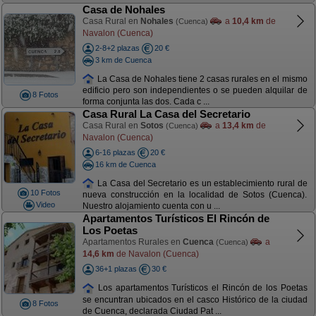
Casa de Nohales
Casa Rural en
Nohales
a
10,4 km
de
(Cuenca)
Navalon (Cuenca)
2-8+2 plazas
20 €
3 km de Cuenca
La Casa de Nohales tiene 2 casas rurales en el mismo
edificio pero son independientes o se pueden alquilar de
8 Fotos
forma conjunta las dos. Cada c ...
Casa Rural La Casa del Secretario
Casa Rural en
Sotos
a
13,4 km
de
(Cuenca)
Navalon (Cuenca)
6-16 plazas
20 €
16 km de Cuenca
La Casa del Secretario es un establecimiento rural de
10 Fotos
nueva construcción en la localidad de Sotos (Cuenca).
Video
Nuestro alojamiento cuenta con u ...
Apartamentos Turísticos El Rincón de
Los Poetas
Apartamentos Rurales en
Cuenca
a
(Cuenca)
14,6 km
de Navalon (Cuenca)
36+1 plazas
30 €
Los apartamentos Turísticos el Rincón de los Poetas
se encuntran ubicados en el casco Histórico de la ciudad
8 Fotos
de Cuenca, declarada Ciudad Pat ...