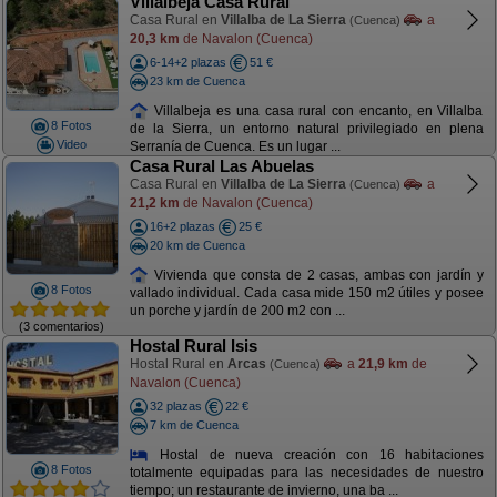
Villalbeja Casa Rural
Casa Rural en
Villalba de La Sierra
a
(Cuenca)
20,3 km
de Navalon (Cuenca)
6-14+2 plazas
51 €
23 km de Cuenca
Villalbeja es una casa rural con encanto, en Villalba
8 Fotos
de la Sierra, un entorno natural privilegiado en plena
Video
Serranía de Cuenca. Es un lugar ...
Casa Rural Las Abuelas
Casa Rural en
Villalba de La Sierra
a
(Cuenca)
21,2 km
de Navalon (Cuenca)
16+2 plazas
25 €
20 km de Cuenca
Vivienda que consta de 2 casas, ambas con jardín y
8 Fotos
vallado individual. Cada casa mide 150 m2 útiles y posee
un porche y jardín de 200 m2 con ...
(3 comentarios)
Hostal Rural Isis
Hostal Rural en
Arcas
a
21,9 km
de
(Cuenca)
Navalon (Cuenca)
32 plazas
22 €
7 km de Cuenca
Hostal de nueva creación con 16 habitaciones
8 Fotos
totalmente equipadas para las necesidades de nuestro
tiempo; un restaurante de invierno, una ba ...