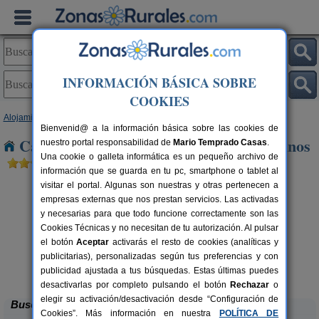
INFORMACIÓN BÁSICA SOBRE
COOKIES
Alojamientos
>
Castilla-La Mancha
>
Cuenca
> Casas de Los Pinos
Bienvenid@ a la información básica sobre las cookies de
Casas Rurales cerca de Casas de Los Pinos
nuestro portal responsabilidad de
Mario Temprado Casas
.
Una cookie o galleta informática es un pequeño archivo de
información que se guarda en tu pc, smartphone o tablet al
visitar el portal. Algunas son nuestras y otras pertenecen a
empresas externas que nos prestan servicios. Las activadas
y necesarias para que todo funcione correctamente son las
Cookies Técnicas y no necesitan de tu autorización. Al pulsar
el botón
Aceptar
activarás el resto de cookies (analíticas y
publicitarias), personalizadas según tus preferencias y con
Casas Rurales El Pinar
rs.
10-20+6 pers.
 €
40 €
publicidad ajustada a tus búsquedas. Estas últimas puedes
El Picazo (Cuenca)
desde
desactivarlas por completo pulsando el botón
Rechazar
o
elegir su activación/desactivación desde “Configuración de
Buscar
Cookies”. Más información en nuestra
POLÍTICA DE