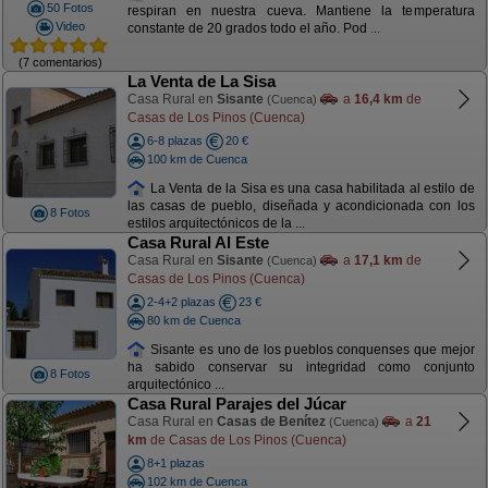
50 Fotos
respiran en nuestra cueva. Mantiene la temperatura
Video
constante de 20 grados todo el año. Pod ...
(7 comentarios)
La Venta de La Sisa
Casa Rural en
Sisante
a
16,4 km
de
(Cuenca)
Casas de Los Pinos (Cuenca)
6-8 plazas
20 €
100 km de Cuenca
La Venta de la Sisa es una casa habilitada al estilo de
las casas de pueblo, diseñada y acondicionada con los
8 Fotos
estilos arquitectónicos de la ...
Casa Rural Al Este
Casa Rural en
Sisante
a
17,1 km
de
(Cuenca)
Casas de Los Pinos (Cuenca)
2-4+2 plazas
23 €
80 km de Cuenca
Sisante es uno de los pueblos conquenses que mejor
ha sabido conservar su integridad como conjunto
8 Fotos
arquitectónico ...
Casa Rural Parajes del Júcar
Casa Rural en
Casas de Benítez
a
21
(Cuenca)
km
de Casas de Los Pinos (Cuenca)
8+1 plazas
102 km de Cuenca