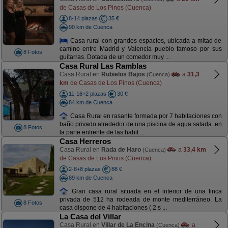
de Casas de Los Pinos (Cuenca)
8-14 plazas
35 €
90 km de Cuenca
Casa rural con grandes espacios, ubicada a mitad de
camino entre Madrid y Valencia pueblo famoso por sus
8 Fotos
guitarras. Dotada de un comedor muy ...
Casa Rural Las Ramblas
Casa Rural en
Rubielos Bajos
a
31,3
(Cuenca)
km
de Casas de Los Pinos (Cuenca)
11-16+2 plazas
30 €
84 km de Cuenca
Casa Rural en rasante formada por 7 habitaciones con
baño privado alrededor de una piscina de agua salada. en
8 Fotos
la parte enfrente de las habit ...
Casa Herreros
Casa Rural en
Rada de Haro
a
33,4 km
(Cuenca)
de Casas de Los Pinos (Cuenca)
2-8+8 plazas
88 €
89 km de Cuenca
Gran casa rural situada en el interior de una finca
privada de 512 ha rodeada de monte mediterráneo. La
8 Fotos
casa dispone de 4 habitaciones ( 2 s ...
La Casa del Villar
Casa Rural en
Villar de La Encina
a
(Cuenca)