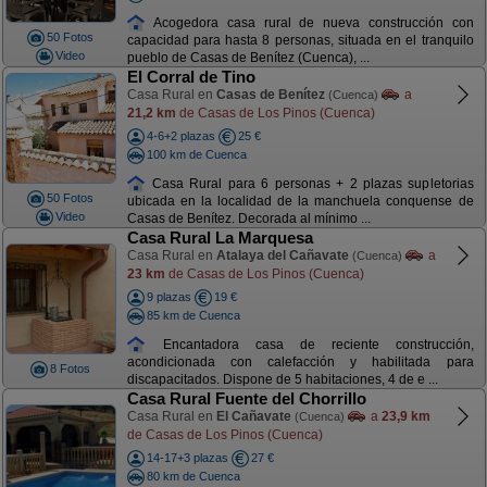
Acogedora casa rural de nueva construcción con
50 Fotos
capacidad para hasta 8 personas, situada en el tranquilo
Video
pueblo de Casas de Benítez (Cuenca), ...
El Corral de Tino
Casa Rural en
Casas de Benítez
a
(Cuenca)
21,2 km
de Casas de Los Pinos (Cuenca)
4-6+2 plazas
25 €
100 km de Cuenca
Casa Rural para 6 personas + 2 plazas supletorias
50 Fotos
ubicada en la localidad de la manchuela conquense de
Video
Casas de Benítez. Decorada al mínimo ...
Casa Rural La Marquesa
Casa Rural en
Atalaya del Cañavate
a
(Cuenca)
23 km
de Casas de Los Pinos (Cuenca)
9 plazas
19 €
85 km de Cuenca
Encantadora casa de reciente construcción,
acondicionada con calefacción y habilitada para
8 Fotos
discapacitados. Dispone de 5 habitaciones, 4 de e ...
Casa Rural Fuente del Chorrillo
Casa Rural en
El Cañavate
a
23,9 km
(Cuenca)
de Casas de Los Pinos (Cuenca)
14-17+3 plazas
27 €
80 km de Cuenca