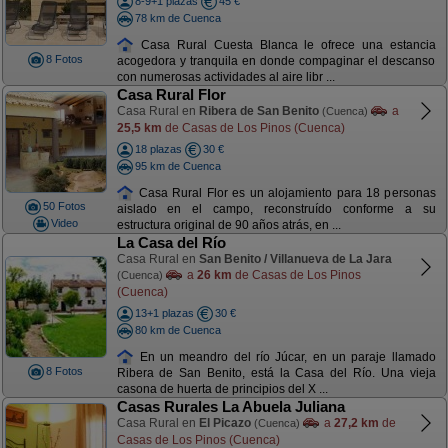
8-9+1 plazas
45 €
78 km de Cuenca
Casa Rural Cuesta Blanca le ofrece una estancia
8 Fotos
acogedora y tranquila en donde compaginar el descanso
con numerosas actividades al aire libr ...
Casa Rural Flor
Casa Rural en
Ribera de San Benito
a
(Cuenca)
25,5 km
de Casas de Los Pinos (Cuenca)
18 plazas
30 €
95 km de Cuenca
Casa Rural Flor es un alojamiento para 18 personas
50 Fotos
aislado en el campo, reconstruído conforme a su
Video
estructura original de 90 años atrás, en ...
La Casa del Río
Casa Rural en
San Benito / Villanueva de La Jara
a
26 km
de Casas de Los Pinos
(Cuenca)
(Cuenca)
13+1 plazas
30 €
80 km de Cuenca
En un meandro del río Júcar, en un paraje llamado
8 Fotos
Ribera de San Benito, está la Casa del Río. Una vieja
casona de huerta de principios del X ...
Casas Rurales La Abuela Juliana
Casa Rural en
El Picazo
a
27,2 km
de
(Cuenca)
Casas de Los Pinos (Cuenca)