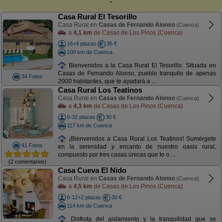
Casa Rural El Tesorillo
Casa Rural en
Casas de Fernando Alonso
(Cuenca)
a
4,1 km
de Casas de Los Pinos (Cuenca)
16+4 plazas
35 €
100 km de Cuenca
Bienvenidos a la Casa Rural El Tesorillo. Situada en
Casas de Fernando Alonso, pueblo tranquilo de apenas
34 Fotos
2000 habitantes, que te ayudará a ...
Casa Rural Los Teatinos
Casa Rural en
Casas de Fernando Alonso
(Cuenca)
a
4,3 km
de Casas de Los Pinos (Cuenca)
9-32 plazas
30 €
117 km de Cuenca
¡Bienvenidos a Casa Rural Los Teatinos! Sumérgete
41 Fotos
en la serenidad y encanto de nuestro oasis rural,
compuesto por tres casas únicas que te o ...
(2 comentarios)
Casa Cueva El Nido
Casa Rural en
Casas de Fernando Alonso
(Cuenca)
a
4,5 km
de Casas de Los Pinos (Cuenca)
6-12+2 plazas
30 €
114 km de Cuenca
Disfruta del aislamiento y la tranquilidad que se