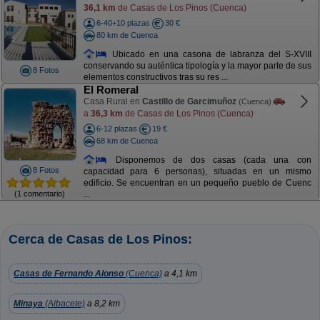
36,1 km
de Casas de Los Pinos (Cuenca)
6-40+10 plazas
30 €
80 km de Cuenca
Ubicado en una casona de labranza del S-XVIII
conservando su auténtica tipología y la mayor parte de sus
8 Fotos
elementos constructivos tras su res ...
El Romeral
Casa Rural en
Castillo de Garcimuñoz
(Cuenca)
a
36,3 km
de Casas de Los Pinos (Cuenca)
6-12 plazas
19 €
68 km de Cuenca
Disponemos de dos casas (cada una con
8 Fotos
capacidad para 6 personas), situadas en un mismo
edificio. Se encuentran en un pequeño pueblo de Cuenc
(1 comentario)
...
Cerca de Casas de Los Pinos:
Casas de Fernando Alonso
(Cuenca)
a 4,1 km
Minaya
(Albacete)
a 8,2 km