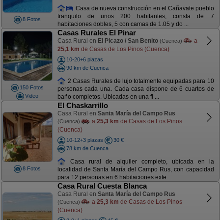
Casa de nueva construcción en el Cañavate pueblo
tranquilo de unos 200 habitantes, consta de 7
8 Fotos
habitaciones dobles, 5 con camas de 1.05 y do ...
Casas Rurales El Pinar
Casa Rural en
El Picazo / San Benito
a
(Cuenca)
25,1 km
de Casas de Los Pinos (Cuenca)
10-20+6 plazas
90 km de Cuenca
2 Casas Rurales de lujo totalmente equipadas para 10
150 Fotos
personas cada una. Cada casa dispone de 6 cuartos de
Video
baño completos. Ubicadas en una fi ...
El Chaskarrillo
Casa Rural en
Santa María del Campo Rus
a
25,3 km
de Casas de Los Pinos
(Cuenca)
(Cuenca)
10-12+3 plazas
30 €
78 km de Cuenca
Casa rural de alquiler completo, ubicada en la
8 Fotos
localidad de Santa María del Campo Rus, con capacidad
para 12 personas en 6 habitaciones exte ...
Casa Rural Cuesta Blanca
Casa Rural en
Santa María del Campo Rus
a
25,3 km
de Casas de Los Pinos
(Cuenca)
(Cuenca)