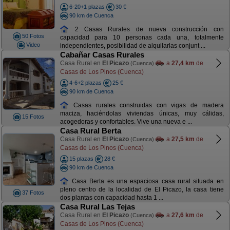
6-20+1 plazas
30 €
90 km de Cuenca
2 Casas Rurales de nueva construcción con
50 Fotos
capacidad para 10 personas cada una, totalmente
Video
independientes, posibilidad de alquilarlas conjunt ...
Cabañar Casas Rurales
Casa Rural en
El Picazo
a
27,4 km
de
(Cuenca)
Casas de Los Pinos (Cuenca)
4-6+2 plazas
25 €
90 km de Cuenca
Casas rurales construidas con vigas de madera
maciza, haciéndolas viviendas únicas, muy cálidas,
15 Fotos
acogedoras y confortables. Vive una nueva e ...
Casa Rural Berta
Casa Rural en
El Picazo
a
27,5 km
de
(Cuenca)
Casas de Los Pinos (Cuenca)
15 plazas
28 €
90 km de Cuenca
Casa Berta es una espaciosa casa rural situada en
pleno centro de la localidad de El Picazo, la casa tiene
37 Fotos
dos plantas con capacidad hasta 1 ...
Casa Rural Las Tejas
Casa Rural en
El Picazo
a
27,6 km
de
(Cuenca)
Casas de Los Pinos (Cuenca)