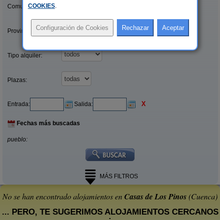
COOKIES
.
Comunidades:
Provincias/Islas:
Tipo alquiler:
Plazas:
X
Entrada:
Salida:
Fechas más buscadas
pueblo:
MÁS FILTROS
No se han encontrado alojamientos en
Casas de Los Pinos
(Cuenca)
... PERO, TE SUGERIMOS ALOJAMIENTOS CERCANOS
: