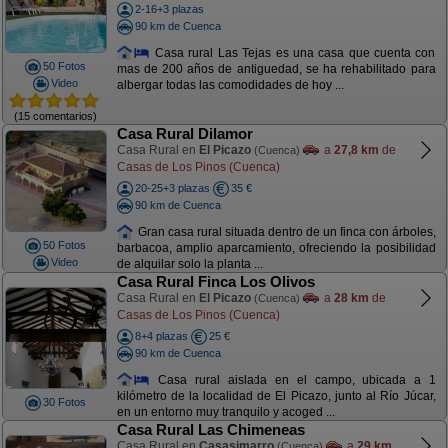
2-16+3 plazas
90 km de Cuenca
Casa rural Las Tejas es una casa que cuenta con
50 Fotos
mas de 200 años de antiguedad, se ha rehabilitado para
Video
albergar todas las comodidades de hoy ...
(15 comentarios)
Casa Rural Dilamor
Casa Rural en
El Picazo
a
27,8 km
de
(Cuenca)
Casas de Los Pinos (Cuenca)
20-25+3 plazas
35 €
90 km de Cuenca
Gran casa rural situada dentro de un finca con árboles,
50 Fotos
barbacoa, amplio aparcamiento, ofreciendo la posibilidad
Video
de alquilar solo la planta ...
Casa Rural Finca Los Olivos
Casa Rural en
El Picazo
a
28 km
de
(Cuenca)
Casas de Los Pinos (Cuenca)
8+4 plazas
25 €
90 km de Cuenca
Casa rural aislada en el campo, ubicada a 1
kilómetro de la localidad de El Picazo, junto al Río Júcar,
30 Fotos
en un entorno muy tranquilo y acoged ...
Casa Rural Las Chimeneas
Casa Rural en
Casasimarro
a
29 km
(Cuenca)