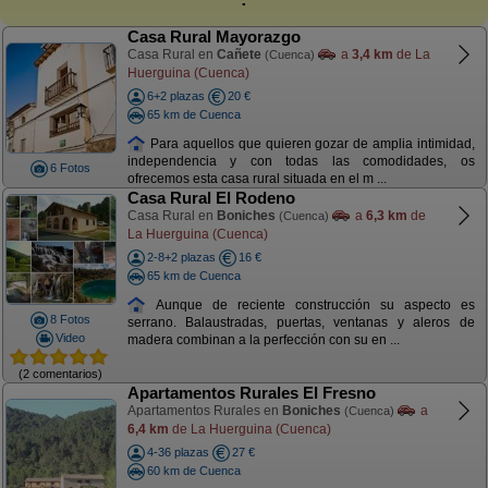
Casa Rural Mayorazgo
Casa Rural en
Cañete
a
3,4 km
de La
(Cuenca)
Huerguina (Cuenca)
6+2 plazas
20 €
65 km de Cuenca
Para aquellos que quieren gozar de amplia intimidad,
independencia y con todas las comodidades, os
6 Fotos
ofrecemos esta casa rural situada en el m ...
Casa Rural El Rodeno
Casa Rural en
Boniches
a
6,3 km
de
(Cuenca)
La Huerguina (Cuenca)
2-8+2 plazas
16 €
65 km de Cuenca
Aunque de reciente construcción su aspecto es
8 Fotos
serrano. Balaustradas, puertas, ventanas y aleros de
Video
madera combinan a la perfección con su en ...
(2 comentarios)
Apartamentos Rurales El Fresno
Apartamentos Rurales en
Boniches
a
(Cuenca)
6,4 km
de La Huerguina (Cuenca)
4-36 plazas
27 €
60 km de Cuenca