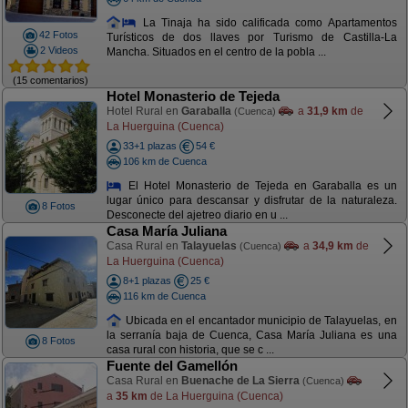
La Tinaja ha sido calificada como Apartamentos
42 Fotos
Turísticos de dos llaves por Turismo de Castilla-La
2 Videos
Mancha. Situados en el centro de la pobla ...
(15 comentarios)
Hotel Monasterio de Tejeda
Hotel Rural en
Garaballa
a
31,9 km
de
(Cuenca)
La Huerguina (Cuenca)
33+1 plazas
54 €
106 km de Cuenca
El Hotel Monasterio de Tejeda en Garaballa es un
lugar único para descansar y disfrutar de la naturaleza.
8 Fotos
Desconecte del ajetreo diario en u ...
Casa María Juliana
Casa Rural en
Talayuelas
a
34,9 km
de
(Cuenca)
La Huerguina (Cuenca)
8+1 plazas
25 €
116 km de Cuenca
Ubicada en el encantador municipio de Talayuelas, en
la serranía baja de Cuenca, Casa María Juliana es una
8 Fotos
casa rural con historia, que se c ...
Fuente del Gamellón
Casa Rural en
Buenache de La Sierra
(Cuenca)
a
35 km
de La Huerguina (Cuenca)