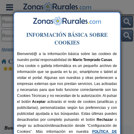
INFORMACIÓN BÁSICA SOBRE
COOKIES
Alojamientos
>
Castilla-La Mancha
>
Cuenca
> La Huerguina
Bienvenid@ a la información básica sobre las cookies de
Casas Rurales cerca de La Huerguina
nuestro portal responsabilidad de
Mario Temprado Casas
.
Una cookie o galleta informática es un pequeño archivo de
información que se guarda en tu pc, smartphone o tablet al
visitar el portal. Algunas son nuestras y otras pertenecen a
empresas externas que nos prestan servicios. Las activadas
y necesarias para que todo funcione correctamente son las
Cookies Técnicas y no necesitan de tu autorización. Al pulsar
el botón
Aceptar
activarás el resto de cookies (analíticas y
publicitarias), personalizadas según tus preferencias y con
La Casa de La Posada
rs.
3-12 pers.
 €
22 €
publicidad ajustada a tus búsquedas. Estas últimas puedes
Ribagorda (Cuenca)
desde
desactivarlas por completo pulsando el botón
Rechazar
o
elegir su activación/desactivación desde “Configuración de
Buscar
Cookies”. Más información en nuestra
POLÍTICA DE