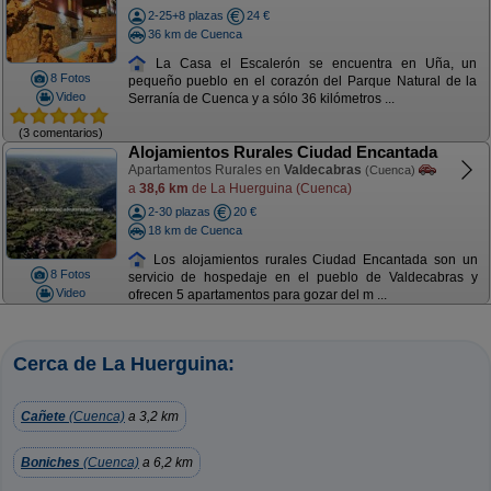
2-25+8 plazas
24 €
36 km de Cuenca
La Casa el Escalerón se encuentra en Uña, un
8 Fotos
pequeño pueblo en el corazón del Parque Natural de la
Video
Serranía de Cuenca y a sólo 36 kilómetros ...
(3 comentarios)
Alojamientos Rurales Ciudad Encantada
Apartamentos Rurales en
Valdecabras
(Cuenca)
a
38,6 km
de La Huerguina (Cuenca)
2-30 plazas
20 €
18 km de Cuenca
Los alojamientos rurales Ciudad Encantada son un
8 Fotos
servicio de hospedaje en el pueblo de Valdecabras y
Video
ofrecen 5 apartamentos para gozar del m ...
Cerca de La Huerguina:
Cañete
(Cuenca)
a 3,2 km
Boniches
(Cuenca)
a 6,2 km