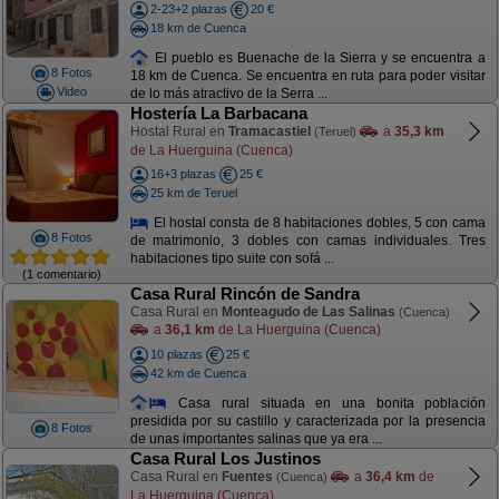
2-23+2 plazas
20 €
18 km de Cuenca
El pueblo es Buenache de la Sierra y se encuentra a
8 Fotos
18 km de Cuenca. Se encuentra en ruta para poder visitar
Video
de lo más atractivo de la Serra ...
Hostería La Barbacana
Hostal Rural en
Tramacastiel
a
35,3 km
(Teruel)
de La Huerguina (Cuenca)
16+3 plazas
25 €
25 km de Teruel
El hostal consta de 8 habitaciones dobles, 5 con cama
8 Fotos
de matrimonio, 3 dobles con camas individuales. Tres
habitaciones tipo suite con sofá ...
(1 comentario)
Casa Rural Rincón de Sandra
Casa Rural en
Monteagudo de Las Salinas
(Cuenca)
a
36,1 km
de La Huerguina (Cuenca)
10 plazas
25 €
42 km de Cuenca
Casa rural situada en una bonita población
presidida por su castillo y caracterizada por la presencia
8 Fotos
de unas importantes salinas que ya era ...
Casa Rural Los Justinos
Casa Rural en
Fuentes
a
36,4 km
de
(Cuenca)
La Huerguina (Cuenca)