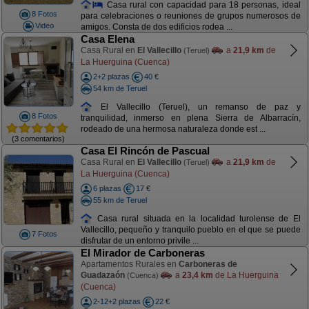
Casa rural con capacidad para 18 personas, ideal
8 Fotos
para celebraciones o reuniones de grupos numerosos de
Video
amigos. Consta de dos edificios rodea ...
Casa Elena
Casa Rural en
El Vallecillo
a
21,9 km
de
(Teruel)
La Huerguina (Cuenca)
2+2 plazas
40 €
54 km de Teruel
El Vallecillo (Teruel), un remanso de paz y
8 Fotos
tranquilidad, inmerso en plena Sierra de Albarracín,
rodeado de una hermosa naturaleza donde est ...
(3 comentarios)
Casa El Rincón de Pascual
Casa Rural en
El Vallecillo
a
21,9 km
de
(Teruel)
La Huerguina (Cuenca)
6 plazas
17 €
55 km de Teruel
Casa rural situada en la localidad turolense de El
Vallecillo, pequeño y tranquilo pueblo en el que se puede
7 Fotos
disfrutar de un entorno privile ...
El Mirador de Carboneras
Apartamentos Rurales en
Carboneras de
Guadazaón
a
23,4 km
de La Huerguina
(Cuenca)
(Cuenca)
2-12+2 plazas
22 €