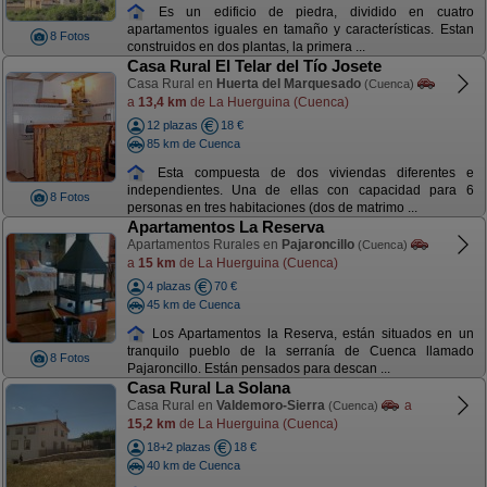
Es un edificio de piedra, dividido en cuatro
apartamentos iguales en tamaño y características. Estan
8 Fotos
construidos en dos plantas, la primera ...
Casa Rural El Telar del Tío Josete
Casa Rural en
Huerta del Marquesado
(Cuenca)
a
13,4 km
de La Huerguina (Cuenca)
12 plazas
18 €
85 km de Cuenca
Esta compuesta de dos viviendas diferentes e
independientes. Una de ellas con capacidad para 6
8 Fotos
personas en tres habitaciones (dos de matrimo ...
Apartamentos La Reserva
Apartamentos Rurales en
Pajaroncillo
(Cuenca)
a
15 km
de La Huerguina (Cuenca)
4 plazas
70 €
45 km de Cuenca
Los Apartamentos la Reserva, están situados en un
tranquilo pueblo de la serranía de Cuenca llamado
8 Fotos
Pajaroncillo. Están pensados para descan ...
Casa Rural La Solana
Casa Rural en
Valdemoro-Sierra
a
(Cuenca)
15,2 km
de La Huerguina (Cuenca)
18+2 plazas
18 €
40 km de Cuenca