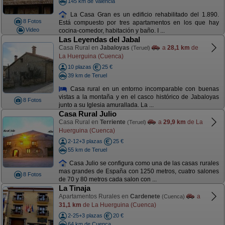
145 km de Valencia
La Casa Gran es un edificio rehabilitado del 1.890.
8 Fotos
Está compuesto por tres apartamentos en los que hay
Video
cocina-comedor, habitación y baño. I ...
Las Leyendas del Jabal
Casa Rural en
Jabaloyas
a
28,1 km
de
(Teruel)
La Huerguina (Cuenca)
10 plazas
25 €
39 km de Teruel
Casa rural en un entorno incomparable con buenas
vistas a la montaña y en el casco histórico de Jabaloyas
8 Fotos
junto a su Iglesia amurallada. La ...
Casa Rural Julio
Casa Rural en
Terriente
a
29,9 km
de La
(Teruel)
Huerguina (Cuenca)
2-12+3 plazas
25 €
55 km de Teruel
Casa Julio se configura como una de las casas rurales
mas grandes de España con 1250 metros, cuatro salones
8 Fotos
de 70 y 80 metros cada salon con ...
La Tinaja
Apartamentos Rurales en
Cardenete
a
(Cuenca)
31,1 km
de La Huerguina (Cuenca)
2-25+3 plazas
20 €
64 km de Cuenca