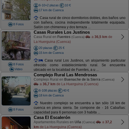
6-10+2 plazas
10 €
17 km de Cuenca
Casa rural de cinco dormitorios dobles, dos baños uno
con bañera, cocina independiente totalmente equipada.
8 Fotos
Salón con chimenea y dos terraza ...
Casas Rurales Los Justinos
Casa Rural en
Fuentes
a
36,5 km
de
(Cuenca)
La Huerguina (Cuenca)
20 plazas
25 €
15 km de Cuenca
Casa rural Los Justinos, un alojamiento particular
8 Fotos
ofrecido como establecimiento rural. Se encuentra
Video
ubicado en la localidad de Fuentes, a u ...
Complejo Rural Las Mendrosas
Complejo Rural en
Buenache de la Sierra
(Cuenca)
a
36,7 km
de La Huerguina (Cuenca)
6-108 plazas
40 €
18 km de Cuenca
Nuestro complejo se encuentra a tan sólo 18 km de
cuenca en plena sierra. Se compone de - 16 Cabañas:
8 Fotos
capacidad para 6 personas con 3 habita ...
Casa El Escalerón
Apartamentos Rurales en
Uña
a
37,2
(Cuenca)
km
de La Huerguina (Cuenca)