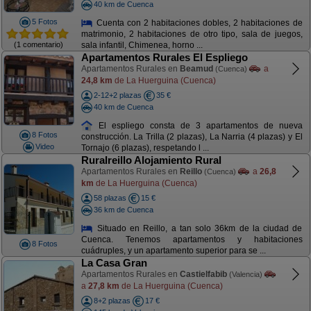
40 km de Cuenca
5 Fotos
Cuenta con 2 habitaciones dobles, 2 habitaciones de
matrimonio, 2 habitaciones de otro tipo, sala de juegos,
(1 comentario)
sala infantil, Chimenea, horno ...
Apartamentos Rurales El Espliego
Apartamentos Rurales en
Beamud
a
(Cuenca)
24,8 km
de La Huerguina (Cuenca)
2-12+2 plazas
35 €
40 km de Cuenca
El espliego consta de 3 apartamentos de nueva
8 Fotos
construcción. La Trilla (2 plazas), La Narria (4 plazas) y El
Video
Tornajo (6 plazas), respetando l ...
Ruralreillo Alojamiento Rural
Apartamentos Rurales en
Reillo
a
26,8
(Cuenca)
km
de La Huerguina (Cuenca)
58 plazas
15 €
36 km de Cuenca
Situado en Reillo, a tan solo 36km de la ciudad de
Cuenca. Tenemos apartamentos y habitaciones
8 Fotos
cuádruples, y un apartamento superior para se ...
La Casa Gran
Apartamentos Rurales en
Castielfabib
(Valencia)
a
27,8 km
de La Huerguina (Cuenca)
8+2 plazas
17 €