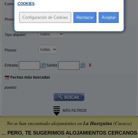
COOKIES
.
Comunidades:
Provincias/Islas:
Tipo alquiler:
Plazas:
X
Entrada:
Salida:
Fechas más buscadas
pueblo:
MÁS FILTROS
No se han encontrado alojamientos en
La Huerguina
(Cuenca)
... PERO, TE SUGERIMOS ALOJAMIENTOS CERCANOS
: