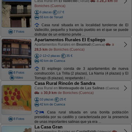
Casa Rural en
El Vallecillo
a
28,3 km
de
(Teruel)
Boniches (Cuenca)
6 plazas
17 €
55 km de Teruel
Casa rural situada en la localidad turolense de El
Vallecillo, pequeño y tranquilo pueblo en el que se puede
7 Fotos
disfrutar de un entorno privile ...
Apartamentos Rurales El Espliego
Apartamentos Rurales en
Beamud
a
(Cuenca)
28,5 km
de Boniches (Cuenca)
2-12+2 plazas
35 €
40 km de Cuenca
El espliego consta de 3 apartamentos de nueva
8 Fotos
construcción. La Trilla (2 plazas), La Narria (4 plazas) y El
Video
Tornajo (6 plazas), respetando l ...
Casa Rural Rincón de Sandra
Casa Rural en
Monteagudo de Las Salinas
(Cuenca)
a
30,9 km
de Boniches (Cuenca)
10 plazas
25 €
42 km de Cuenca
Casa rural situada en una bonita población
presidida por su castillo y caracterizada por la presencia
8 Fotos
de unas importantes salinas que ya era ...
La Casa Gran
Apartamentos Rurales en
Castielfabib
(Valencia)