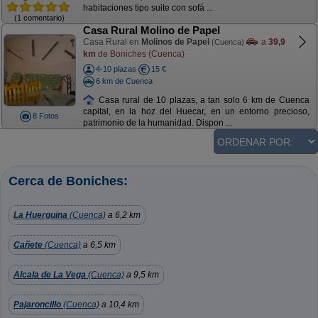
habitaciones tipo suite con sofá ...
(1 comentario)
Casa Rural Molino de Papel
Casa Rural en
Molinos de Papel
a
39,9
(Cuenca)
km
de Boniches (Cuenca)
4-10 plazas
15 €
6 km de Cuenca
Casa rural de 10 plazas, a tan solo 6 km de Cuenca
capital, en la hoz del Huecar, en un entorno precioso,
8 Fotos
patrimonio de la humanidad. Dispon ...
Cerca de Boniches:
La Huerguina
(Cuenca)
a 6,2 km
Cañete
(Cuenca)
a 6,5 km
Alcala de La Vega
(Cuenca)
a 9,5 km
Pajaroncillo
(Cuenca)
a 10,4 km