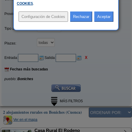
COOKIES
.
Provincias/Islas:
Tipo alquiler:
Plazas:
X
Entrada:
Salida:
Fechas más buscadas
pueblo:
Boniches
MÁS FILTROS
2 alojamientos rurales en Boniches (Cuenca)
Ver en el mapa
Casa Rural El Rodeno