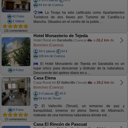
2-25+3 plazas
20 €
64 km de Cuenca
La Tinaja ha sido calificada como Apartamentos
42 Fotos
Turísticos de dos llaves por Turismo de Castilla-La
2 Videos
Mancha. Situados en el centro de la pobla ...
(15 comentarios)
Hotel Monasterio de Tejeda
Hotel Rural en
Garaballa
a
28,2 km
de
(Cuenca)
Boniches (Cuenca)
33+1 plazas
54 €
106 km de Cuenca
El Hotel Monasterio de Tejeda en Garaballa es un
lugar único para descansar y disfrutar de la naturaleza.
8 Fotos
Desconecte del ajetreo diario en u ...
Casa Elena
Casa Rural en
El Vallecillo
a
28,2 km
de
(Teruel)
Boniches (Cuenca)
2+2 plazas
40 €
54 km de Teruel
El Vallecillo (Teruel), un remanso de paz y
8 Fotos
tranquilidad, inmerso en plena Sierra de Albarracín,
rodeado de una hermosa naturaleza donde est ...
(3 comentarios)
Casa El Rincón de Pascual