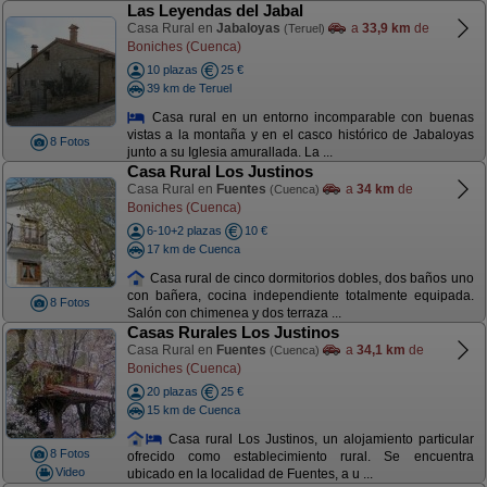
Las Leyendas del Jabal
Casa Rural en
Jabaloyas
a
33,9 km
de
(Teruel)
Boniches (Cuenca)
10 plazas
25 €
39 km de Teruel
Casa rural en un entorno incomparable con buenas
vistas a la montaña y en el casco histórico de Jabaloyas
8 Fotos
junto a su Iglesia amurallada. La ...
Casa Rural Los Justinos
Casa Rural en
Fuentes
a
34 km
de
(Cuenca)
Boniches (Cuenca)
6-10+2 plazas
10 €
17 km de Cuenca
Casa rural de cinco dormitorios dobles, dos baños uno
con bañera, cocina independiente totalmente equipada.
8 Fotos
Salón con chimenea y dos terraza ...
Casas Rurales Los Justinos
Casa Rural en
Fuentes
a
34,1 km
de
(Cuenca)
Boniches (Cuenca)
20 plazas
25 €
15 km de Cuenca
Casa rural Los Justinos, un alojamiento particular
8 Fotos
ofrecido como establecimiento rural. Se encuentra
Video
ubicado en la localidad de Fuentes, a u ...