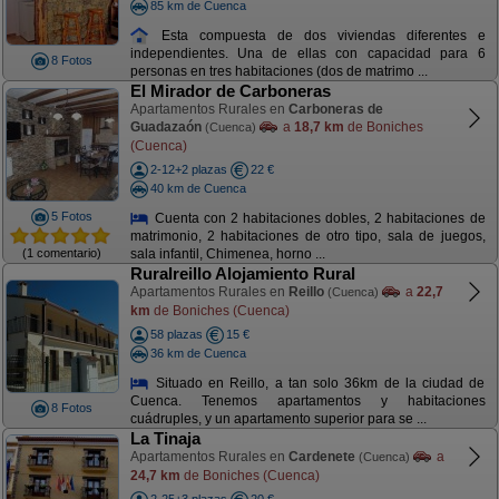
85 km de Cuenca
Esta compuesta de dos viviendas diferentes e
independientes. Una de ellas con capacidad para 6
8 Fotos
personas en tres habitaciones (dos de matrimo ...
El Mirador de Carboneras
Apartamentos Rurales en
Carboneras de
Guadazaón
a
18,7 km
de Boniches
(Cuenca)
(Cuenca)
2-12+2 plazas
22 €
40 km de Cuenca
5 Fotos
Cuenta con 2 habitaciones dobles, 2 habitaciones de
matrimonio, 2 habitaciones de otro tipo, sala de juegos,
(1 comentario)
sala infantil, Chimenea, horno ...
Ruralreillo Alojamiento Rural
Apartamentos Rurales en
Reillo
a
22,7
(Cuenca)
km
de Boniches (Cuenca)
58 plazas
15 €
36 km de Cuenca
Situado en Reillo, a tan solo 36km de la ciudad de
Cuenca. Tenemos apartamentos y habitaciones
8 Fotos
cuádruples, y un apartamento superior para se ...
La Tinaja
Apartamentos Rurales en
Cardenete
a
(Cuenca)
24,7 km
de Boniches (Cuenca)