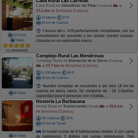
Casa Rural Las Carretas
Casa Rural en
Almodóvar del Pinar
a
(Cuenca)
37,2 km
de Boniches (Cuenca)
14 plazas
23 €
46 km de Cuenca
Casona del s. XVII perfectamente rehabilitada, con las
12 Fotos
comodidades del presente y sin olvidar nuestro pasado.
Video
Ubicada en un espléndido marco ...
(1 comentario)
Complejo Rural Las Mendrosas
Complejo Rural en
Buenache de la Sierra
(Cuenca)
a
37,7 km
de Boniches (Cuenca)
6-108 plazas
40 €
18 km de Cuenca
Nuestro complejo se encuentra a tan sólo 18 km de
cuenca en plena sierra. Se compone de - 16 Cabañas:
8 Fotos
capacidad para 6 personas con 3 habita ...
Hostería La Barbacana
Hostal Rural en
Tramacastiel
a
39,6 km
(Teruel)
de Boniches (Cuenca)
16+3 plazas
25 €
25 km de Teruel
El hostal consta de 8 habitaciones dobles, 5 con cama
8 Fotos
de matrimonio, 3 dobles con camas individuales. Tres