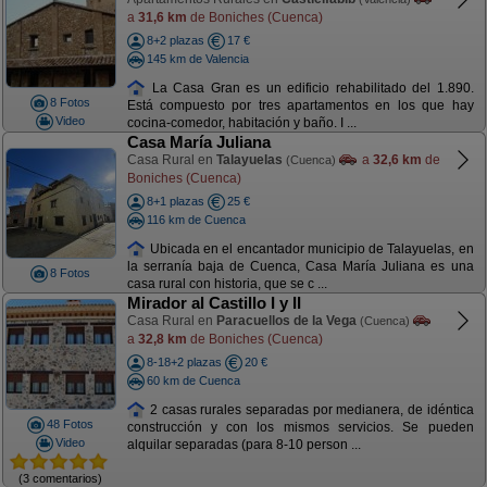
a
31,6 km
de Boniches (Cuenca)
8+2 plazas
17 €
145 km de Valencia
La Casa Gran es un edificio rehabilitado del 1.890.
8 Fotos
Está compuesto por tres apartamentos en los que hay
Video
cocina-comedor, habitación y baño. I ...
Casa María Juliana
Casa Rural en
Talayuelas
a
32,6 km
de
(Cuenca)
Boniches (Cuenca)
8+1 plazas
25 €
116 km de Cuenca
Ubicada en el encantador municipio de Talayuelas, en
la serranía baja de Cuenca, Casa María Juliana es una
8 Fotos
casa rural con historia, que se c ...
Mirador al Castillo I y II
Casa Rural en
Paracuellos de la Vega
(Cuenca)
a
32,8 km
de Boniches (Cuenca)
8-18+2 plazas
20 €
60 km de Cuenca
2 casas rurales separadas por medianera, de idéntica
48 Fotos
construcción y con los mismos servicios. Se pueden
Video
alquilar separadas (para 8-10 person ...
(3 comentarios)