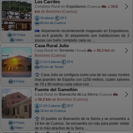
Los Carriles
Complejo Rural en
Enguídanos
a
34,6
(Cuenca)
km
de Boniches (Cuenca)
18 plazas
18 €
80 km de Cuenca
Alojamiento recientemente inagurado en Enguidanos,
50 Fotos
con wi-fi gratuito. El alojamiento son habitaciones de 2
Video
plazas con baño completo cada un ...
Casa Rural Julio
Casa Rural en
Terriente
a
36,3 km
de
(Teruel)
Boniches (Cuenca)
2-12+3 plazas
25 €
55 km de Teruel
Casa Julio se configura como una de las casas rurales
mas grandes de España con 1250 metros, cuatro salones
8 Fotos
de 70 y 80 metros cada salon con ...
Fuente del Gamellón
Casa Rural en
Buenache de La Sierra
(Cuenca)
a
36,3 km
de Boniches (Cuenca)
2-23+2 plazas
20 €
18 km de Cuenca
El pueblo es Buenache de la Sierra y se encuentra a
8 Fotos
18 km de Cuenca. Se encuentra en ruta para poder visitar
Video
de lo más atractivo de la Serra ...