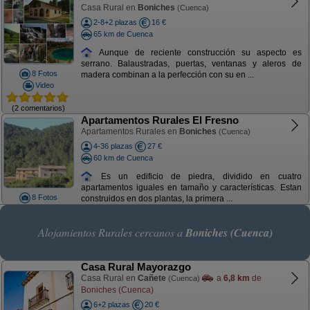
Casa Rural en
Boniches
(Cuenca)
2-8+2 plazas
16 €
65 km de Cuenca
Aunque de reciente construcción su aspecto es
serrano. Balaustradas, puertas, ventanas y aleros de
8 Fotos
madera combinan a la perfección con su en ...
Video
(2 comentarios)
Apartamentos Rurales El Fresno
Apartamentos Rurales en
Boniches
(Cuenca)
4-36 plazas
27 €
60 km de Cuenca
Es un edificio de piedra, dividido en cuatro
apartamentos iguales en tamaño y características. Estan
8 Fotos
construidos en dos plantas, la primera ...
Alojamientos Rurales cercanos a
Boniches (Cuenca)
Casa Rural Mayorazgo
Casa Rural en
Cañete
a
6,8 km
de
(Cuenca)
Boniches (Cuenca)
6+2 plazas
20 €