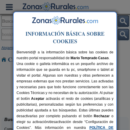
INFORMACIÓN BÁSICA SOBRE
COOKIES
Alojamientos
>
Castilla-La Mancha
>
Cuenca
> Boniches
Bienvenid@ a la información básica sobre las cookies de
Casas Rurales en Boniches
nuestro portal responsabilidad de
Mario Temprado Casas
.
Una cookie o galleta informática es un pequeño archivo de
información que se guarda en tu pc, smartphone o tablet al
visitar el portal. Algunas son nuestras y otras pertenecen a
empresas externas que nos prestan servicios. Las activadas
y necesarias para que todo funcione correctamente son las
Cookies Técnicas y no necesitan de tu autorización. Al pulsar
el botón
Aceptar
activarás el resto de cookies (analíticas y
La Casa de La Posada
rs.
3-12 pers.
publicitarias), personalizadas según tus preferencias y con
 €
22 €
Ribagorda (Cuenca)
desde
publicidad ajustada a tus búsquedas. Estas últimas puedes
desactivarlas por completo pulsando el botón
Rechazar
o
Buscar
elegir su activación/desactivación desde “Configuración de
Cookies”. Más información en nuestra
POLÍTICA DE
Comunidades: