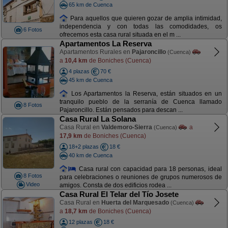
65 km de Cuenca
Para aquellos que quieren gozar de amplia intimidad,
independencia y con todas las comodidades, os
6 Fotos
ofrecemos esta casa rural situada en el m ...
Apartamentos La Reserva
Apartamentos Rurales en
Pajaroncillo
(Cuenca)
a
10,4 km
de Boniches (Cuenca)
4 plazas
70 €
45 km de Cuenca
Los Apartamentos la Reserva, están situados en un
tranquilo pueblo de la serranía de Cuenca llamado
8 Fotos
Pajaroncillo. Están pensados para descan ...
Casa Rural La Solana
Casa Rural en
Valdemoro-Sierra
a
(Cuenca)
17,9 km
de Boniches (Cuenca)
18+2 plazas
18 €
40 km de Cuenca
Casa rural con capacidad para 18 personas, ideal
8 Fotos
para celebraciones o reuniones de grupos numerosos de
Video
amigos. Consta de dos edificios rodea ...
Casa Rural El Telar del Tío Josete
Casa Rural en
Huerta del Marquesado
(Cuenca)
a
18,7 km
de Boniches (Cuenca)
12 plazas
18 €