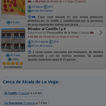
a
40,4 km
de Alcala de La Vega (Cuenca)
10 plazas
25 €
42 km de Cuenca
Casa rural situada en una bonita población
presidida por su castillo y caracterizada por la presencia
8 Fotos
de unas importantes salinas que ya era ...
Mirador al Castillo I y II
Casa Rural en
Paracuellos de la Vega
(Cuenca)
a
41 km
de Alcala de La Vega (Cuenca)
8-18+2 plazas
20 €
60 km de Cuenca
2 casas rurales separadas por medianera, de idéntica
48 Fotos
construcción y con los mismos servicios. Se pueden
Video
alquilar separadas (para 8-10 person ...
(3 comentarios)
Cerca de Alcala de La Vega:
El Cubillo
(Cuenca)
a 2,9 km
La Huerguina
(Cuenca)
a 7,3 km