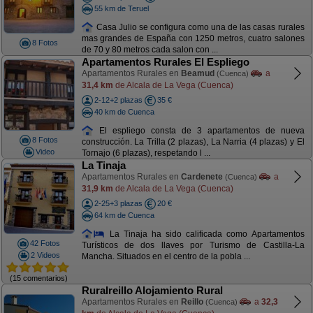
55 km de Teruel
Casa Julio se configura como una de las casas rurales
mas grandes de España con 1250 metros, cuatro salones
8 Fotos
de 70 y 80 metros cada salon con ...
Apartamentos Rurales El Espliego
Apartamentos Rurales en
Beamud
a
(Cuenca)
31,4 km
de Alcala de La Vega (Cuenca)
2-12+2 plazas
35 €
40 km de Cuenca
El espliego consta de 3 apartamentos de nueva
8 Fotos
construcción. La Trilla (2 plazas), La Narria (4 plazas) y El
Video
Tornajo (6 plazas), respetando l ...
La Tinaja
Apartamentos Rurales en
Cardenete
a
(Cuenca)
31,9 km
de Alcala de La Vega (Cuenca)
2-25+3 plazas
20 €
64 km de Cuenca
La Tinaja ha sido calificada como Apartamentos
42 Fotos
Turísticos de dos llaves por Turismo de Castilla-La
2 Videos
Mancha. Situados en el centro de la pobla ...
(15 comentarios)
Ruralreillo Alojamiento Rural
Apartamentos Rurales en
Reillo
a
32,3
(Cuenca)