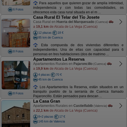
Para aquellos que quieren gozar de amplia intimidad,
independencia y con todas las comodidades, os
6 Fotos
ofrecemos esta casa rural situada en el m ...
Casa Rural El Telar del Tío Josete
Casa Rural en
Huerta del Marquesado
(Cuenca)
a
19,1 km
de Alcala de La Vega (Cuenca)
12 plazas
18 €
85 km de Cuenca
Esta compuesta de dos viviendas diferentes e
independientes. Una de ellas con capacidad para 6
8 Fotos
personas en tres habitaciones (dos de matrimo ...
Apartamentos La Reserva
Apartamentos Rurales en
Pajaroncillo
(Cuenca)
a
19,9 km
de Alcala de La Vega (Cuenca)
4 plazas
70 €
45 km de Cuenca
Los Apartamentos la Reserva, están situados en un
tranquilo pueblo de la serranía de Cuenca llamado
8 Fotos
Pajaroncillo. Están pensados para descan ...
La Casa Gran
Apartamentos Rurales en
Castielfabib
(Valencia)
a
22,1 km
de Alcala de La Vega (Cuenca)
8+2 plazas
17 €
145 km de Valencia