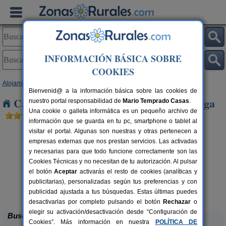
INFORMACIÓN BÁSICA SOBRE
COOKIES
Alojamientos
>
Castilla-La Mancha
>
Cuenca
> Alcala de La Vega
Bienvenid@ a la información básica sobre las cookies de
Casas Rurales cerca de Alcala de La Vega
nuestro portal responsabilidad de
Mario Temprado Casas
.
Una cookie o galleta informática es un pequeño archivo de
información que se guarda en tu pc, smartphone o tablet al
visitar el portal. Algunas son nuestras y otras pertenecen a
empresas externas que nos prestan servicios. Las activadas
y necesarias para que todo funcione correctamente son las
Cookies Técnicas y no necesitan de tu autorización. Al pulsar
el botón
Aceptar
activarás el resto de cookies (analíticas y
publicitarias), personalizadas según tus preferencias y con
La Casa de La Posada
rs.
3-12 pers.
 €
22 €
publicidad ajustada a tus búsquedas. Estas últimas puedes
Ribagorda (Cuenca)
desde
desactivarlas por completo pulsando el botón
Rechazar
o
elegir su activación/desactivación desde “Configuración de
Buscar
Cookies”. Más información en nuestra
POLÍTICA DE