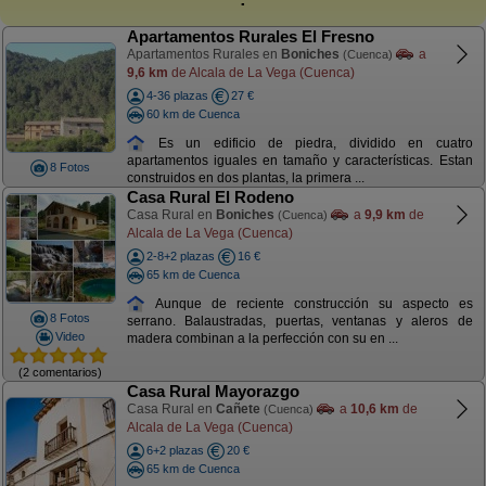
Apartamentos Rurales El Fresno
Apartamentos Rurales en
Boniches
a
(Cuenca)
9,6 km
de Alcala de La Vega (Cuenca)
4-36 plazas
27 €
60 km de Cuenca
Es un edificio de piedra, dividido en cuatro
apartamentos iguales en tamaño y características. Estan
8 Fotos
construidos en dos plantas, la primera ...
Casa Rural El Rodeno
Casa Rural en
Boniches
a
9,9 km
de
(Cuenca)
Alcala de La Vega (Cuenca)
2-8+2 plazas
16 €
65 km de Cuenca
Aunque de reciente construcción su aspecto es
8 Fotos
serrano. Balaustradas, puertas, ventanas y aleros de
Video
madera combinan a la perfección con su en ...
(2 comentarios)
Casa Rural Mayorazgo
Casa Rural en
Cañete
a
10,6 km
de
(Cuenca)
Alcala de La Vega (Cuenca)
6+2 plazas
20 €
65 km de Cuenca