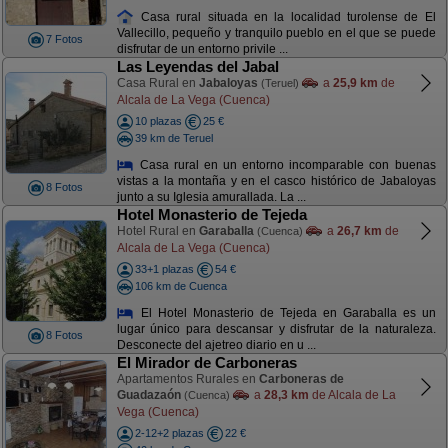
Casa rural situada en la localidad turolense de El
Vallecillo, pequeño y tranquilo pueblo en el que se puede
7 Fotos
disfrutar de un entorno privile ...
Las Leyendas del Jabal
Casa Rural en
Jabaloyas
a
25,9 km
de
(Teruel)
Alcala de La Vega (Cuenca)
10 plazas
25 €
39 km de Teruel
Casa rural en un entorno incomparable con buenas
vistas a la montaña y en el casco histórico de Jabaloyas
8 Fotos
junto a su Iglesia amurallada. La ...
Hotel Monasterio de Tejeda
Hotel Rural en
Garaballa
a
26,7 km
de
(Cuenca)
Alcala de La Vega (Cuenca)
33+1 plazas
54 €
106 km de Cuenca
El Hotel Monasterio de Tejeda en Garaballa es un
lugar único para descansar y disfrutar de la naturaleza.
8 Fotos
Desconecte del ajetreo diario en u ...
El Mirador de Carboneras
Apartamentos Rurales en
Carboneras de
Guadazaón
a
28,3 km
de Alcala de La
(Cuenca)
Vega (Cuenca)
2-12+2 plazas
22 €