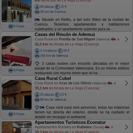
km
de Alcala de La Vega (Cuenca)
58 plazas
15 €
36 km de Cuenca
Situado en Reillo, a tan solo 36km de la ciudad de
Cuenca. Tenemos apartamentos y habitaciones
8 Fotos
cuádruples, y un apartamento superior para se ...
Casas del Rincón de Ademuz
Casa Rural en
Puebla de San Miguel
a
(Valencia)
32,5 km
de Alcala de La Vega (Cuenca)
2-14 plazas
20 €
165 km de Valencia
3 casas rurales con encanto ubicadas en el mejor
paraje de la Comunidad Valenciana. Es un mismo edificio
8 Fotos
restaurado con mucho mimo que se ha ...
Casa Rural Cubel
Casa Rural en
Aras de Los Olmos
a
(Valencia)
35,1 km
de Alcala de La Vega (Cuenca)
24 plazas
23 €
96 km de Valencia
Casa rural para seis personas, todas las estancias
tienen luz directa del exterior, donde se ha cuidado el
8 Fotos
detalle sin recargar el ambiente. ...
Apartamentos Turísticos Econatur
Apartamentos Rurales en
Rubiales
a
(Teruel)
35,3 km
de Alcala de La Vega (Cuenca)