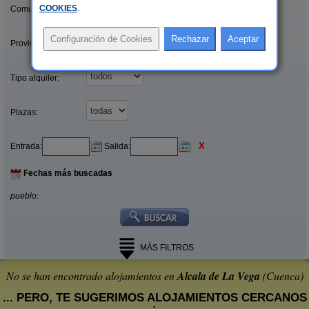
COOKIES
.
Comunidades:
Provincias/Islas:
Tipo alquiler:
Plazas:
X
Entrada:
Salida:
Fechas más buscadas
pueblo:
MÁS FILTROS
No se han encontrado alojamientos en
Alcala de La Vega
(Cuenca)
... PERO, TE SUGERIMOS ALOJAMIENTOS CERCANOS
: