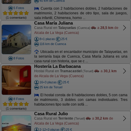
40 km de Cuenca
5 Fotos
Cuenta con 2 habitaciones dobles, 2 habitaciones de
matrimonio, 2 habitaciones de otro tipo, sala de juegos,
(1 comentario)
sala infantil, Chimenea, horno ...
Casa María Juliana
Casa Rural en
Talayuelas
a
28,5 km
de
(Cuenca)
Alcala de La Vega (Cuenca)
8+1 plazas
25 €
116 km de Cuenca
Ubicada en el encantador municipio de Talayuelas, en
la serranía baja de Cuenca, Casa María Juliana es una
8 Fotos
casa rural con historia, que se c ...
Hostería La Barbacana
Hostal Rural en
Tramacastiel
a
30,1 km
(Teruel)
de Alcala de La Vega (Cuenca)
16+3 plazas
25 €
25 km de Teruel
El hostal consta de 8 habitaciones dobles, 5 con cama
8 Fotos
de matrimonio, 3 dobles con camas individuales. Tres
habitaciones tipo suite con sofá ...
(1 comentario)
Casa Rural Julio
Casa Rural en
Terriente
a
30,2 km
de
(Teruel)
Alcala de La Vega (Cuenca)
2-12+3 plazas
25 €