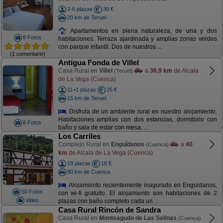
2-6 plazas
30 €
20 km de Teruel
Apartamentos en plena naturaleza, de una y dos
8 Fotos
habitaciones. Terraza ajardinada y amplias zonas verdes
con parque infantil. Dos de nuestros ...
(1 comentario)
Antigua Fonda de Villel
Casa Rural en
Villel
a
36,9 km
de Alcala
(Teruel)
de La Vega (Cuenca)
11+1 plazas
25 €
15 km de Teruel
Disfruta de un ambiente rural en nuestro alojamiento.
Habitaciones amplias con dos estancias, dormitorio con
8 Fotos
baño y sala de estar con mesa, ...
Los Carriles
Complejo Rural en
Enguídanos
a
40
(Cuenca)
km
de Alcala de La Vega (Cuenca)
18 plazas
18 €
80 km de Cuenca
Alojamiento recientemente inagurado en Enguidanos,
50 Fotos
con wi-fi gratuito. El alojamiento son habitaciones de 2
Video
plazas con baño completo cada un ...
Casa Rural Rincón de Sandra
Casa Rural en
Monteagudo de Las Salinas
(Cuenca)