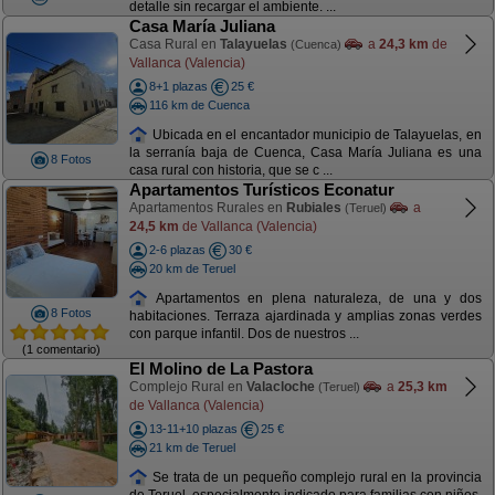
detalle sin recargar el ambiente. ...
Casa María Juliana
Casa Rural en
Talayuelas
a
24,3 km
de
(Cuenca)
Vallanca (Valencia)
8+1 plazas
25 €
116 km de Cuenca
Ubicada en el encantador municipio de Talayuelas, en
la serranía baja de Cuenca, Casa María Juliana es una
8 Fotos
casa rural con historia, que se c ...
Apartamentos Turísticos Econatur
Apartamentos Rurales en
Rubiales
a
(Teruel)
24,5 km
de Vallanca (Valencia)
2-6 plazas
30 €
20 km de Teruel
Apartamentos en plena naturaleza, de una y dos
8 Fotos
habitaciones. Terraza ajardinada y amplias zonas verdes
con parque infantil. Dos de nuestros ...
(1 comentario)
El Molino de La Pastora
Complejo Rural en
Valacloche
a
25,3 km
(Teruel)
de Vallanca (Valencia)
13-11+10 plazas
25 €
21 km de Teruel
Se trata de un pequeño complejo rural en la provincia