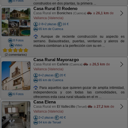
8 Fotos
construidos en dos plantas, la primera ...
Casa Rural El Rodeno
Casa Rural en
Boniches
a
26,1 km
de
(Cuenca)
Vallanca (Valencia)
2-8+2 plazas
16 €
65 km de Cuenca
Aunque de reciente construcción su aspecto es
8 Fotos
serrano. Balaustradas, puertas, ventanas y aleros de
Video
madera combinan a la perfección con su en ...
(2 comentarios)
Casa Rural Mayorazgo
Casa Rural en
Cañete
a
26,5 km
de
(Cuenca)
Vallanca (Valencia)
6+2 plazas
20 €
65 km de Cuenca
Para aquellos que quieren gozar de amplia intimidad,
independencia y con todas las comodidades, os
6 Fotos
ofrecemos esta casa rural situada en el m ...
Casa Elena
Casa Rural en
El Vallecillo
a
27,2 km
de
(Teruel)
Vallanca (Valencia)
2+2 plazas
40 €
54 km de Teruel