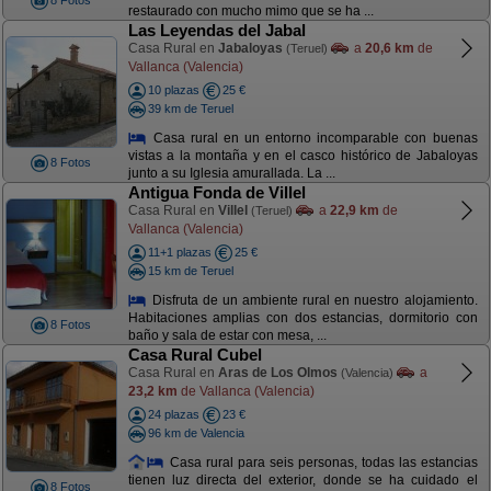
8 Fotos
restaurado con mucho mimo que se ha ...
Las Leyendas del Jabal
Casa Rural en
Jabaloyas
a
20,6 km
de
(Teruel)
Vallanca (Valencia)
10 plazas
25 €
39 km de Teruel
Casa rural en un entorno incomparable con buenas
vistas a la montaña y en el casco histórico de Jabaloyas
8 Fotos
junto a su Iglesia amurallada. La ...
Antigua Fonda de Villel
Casa Rural en
Villel
a
22,9 km
de
(Teruel)
Vallanca (Valencia)
11+1 plazas
25 €
15 km de Teruel
Disfruta de un ambiente rural en nuestro alojamiento.
Habitaciones amplias con dos estancias, dormitorio con
8 Fotos
baño y sala de estar con mesa, ...
Casa Rural Cubel
Casa Rural en
Aras de Los Olmos
a
(Valencia)
23,2 km
de Vallanca (Valencia)
24 plazas
23 €
96 km de Valencia
Casa rural para seis personas, todas las estancias
tienen luz directa del exterior, donde se ha cuidado el
8 Fotos