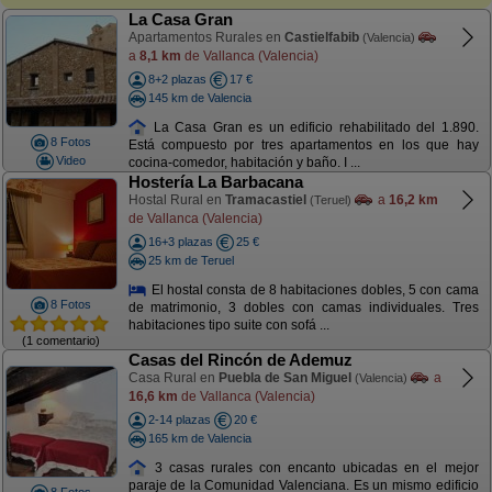
La Casa Gran
Apartamentos Rurales en
Castielfabib
(Valencia)
a
8,1 km
de Vallanca (Valencia)
8+2 plazas
17 €
145 km de Valencia
La Casa Gran es un edificio rehabilitado del 1.890.
8 Fotos
Está compuesto por tres apartamentos en los que hay
Video
cocina-comedor, habitación y baño. I ...
Hostería La Barbacana
Hostal Rural en
Tramacastiel
a
16,2 km
(Teruel)
de Vallanca (Valencia)
16+3 plazas
25 €
25 km de Teruel
El hostal consta de 8 habitaciones dobles, 5 con cama
8 Fotos
de matrimonio, 3 dobles con camas individuales. Tres
habitaciones tipo suite con sofá ...
(1 comentario)
Casas del Rincón de Ademuz
Casa Rural en
Puebla de San Miguel
a
(Valencia)
16,6 km
de Vallanca (Valencia)
2-14 plazas
20 €
165 km de Valencia
3 casas rurales con encanto ubicadas en el mejor
paraje de la Comunidad Valenciana. Es un mismo edificio