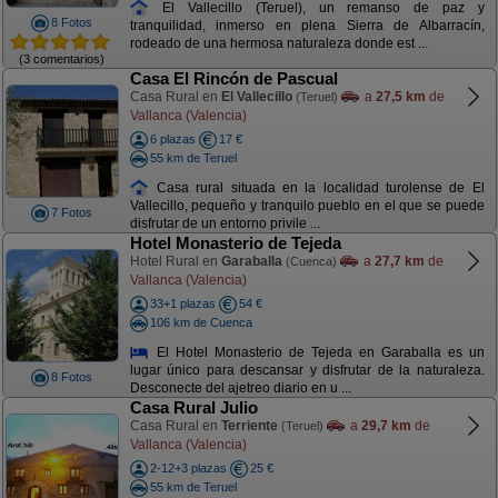
El Vallecillo (Teruel), un remanso de paz y
8 Fotos
tranquilidad, inmerso en plena Sierra de Albarracín,
rodeado de una hermosa naturaleza donde est ...
(3 comentarios)
Casa El Rincón de Pascual
Casa Rural en
El Vallecillo
a
27,5 km
de
(Teruel)
Vallanca (Valencia)
6 plazas
17 €
55 km de Teruel
Casa rural situada en la localidad turolense de El
Vallecillo, pequeño y tranquilo pueblo en el que se puede
7 Fotos
disfrutar de un entorno privile ...
Hotel Monasterio de Tejeda
Hotel Rural en
Garaballa
a
27,7 km
de
(Cuenca)
Vallanca (Valencia)
33+1 plazas
54 €
106 km de Cuenca
El Hotel Monasterio de Tejeda en Garaballa es un
lugar único para descansar y disfrutar de la naturaleza.
8 Fotos
Desconecte del ajetreo diario en u ...
Casa Rural Julio
Casa Rural en
Terriente
a
29,7 km
de
(Teruel)
Vallanca (Valencia)
2-12+3 plazas
25 €
55 km de Teruel