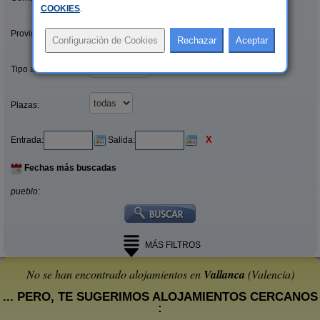
COOKIES
.
Provincias/Islas:
Tipo alquiler:
Plazas:
X
Entrada:
Salida:
Fechas más buscadas
pueblo:
MÁS FILTROS
No se han encontrado alojamientos en
Vallanca
(Valencia)
... PERO, TE SUGERIMOS ALOJAMIENTOS CERCANOS
: