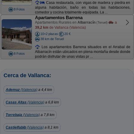
Casa restaurada, con vigas de madera y piedra en
alguna habitación, baño en todas las habitaciones,
8 Fotos
comedor y cocina totalmente equipada. La ...
Apartamentos Barrena
Apartamentos Rurales en
Albarracín
a
(Teruel)
39,2 km
de Vallanca (Valencia)
10+2 plazas
20 €
38 km de Teruel
Los apartamentos Barrena situados en el Arrabal de
Albarracín están ubicados en plena montaña desde donde
8 Fotos
podrán disfrutar de unas vistas pr ...
Cerca de Vallanca:
Ademuz
(Valencia)
a 4,4 km
Casas Altas
(Valencia)
a 6,8 km
Torrebaja
(Valencia)
a 7,8 km
Castielfabib
(Valencia)
a 8,1 km