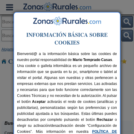
INFORMACIÓN BÁSICA SOBRE
COOKIES
Alojamientos
>
Comunidad Valenciana
>
Valencia
> Vallanca
Bienvenid@ a la información básica sobre las cookies de
Casas Rurales cerca de Vallanca
nuestro portal responsabilidad de
Mario Temprado Casas
.
Una cookie o galleta informática es un pequeño archivo de
información que se guarda en tu pc, smartphone o tablet al
visitar el portal. Algunas son nuestras y otras pertenecen a
empresas externas que nos prestan servicios. Las activadas
y necesarias para que todo funcione correctamente son las
Cookies Técnicas y no necesitan de tu autorización. Al pulsar
el botón
Aceptar
activarás el resto de cookies (analíticas y
La Casa del Lago
C
rs.
6+2 pers.
publicitarias), personalizadas según tus preferencias y con
 €
50 €
Anna (Valencia)
desde
publicidad ajustada a tus búsquedas. Estas últimas puedes
desactivarlas por completo pulsando el botón
Rechazar
o
Buscar
elegir su activación/desactivación desde “Configuración de
Cookies”. Más información en nuestra
POLÍTICA DE
Comunidades: