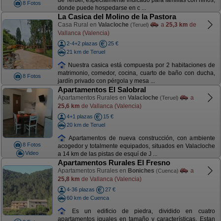
de Teruel, especialmente indicado para familias con niños,
8 Fotos
donde puede hospedarse en c ...
La Casica del Molino de la Pastora
Casa Rural en
Valacloche
a
25,3 km
de
(Teruel)
Vallanca (Valencia)
2-4+2 plazas
25 €
21 km de Teruel
Nuestra casica está compuesta por 2 habitaciones de
matrimonio, comedor, cocina, cuarto de baño con ducha,
8 Fotos
jardín privado con pérgola y mesa ...
Apartamentos El Salobral
Apartamentos Rurales en
Valacloche
a
(Teruel)
25,6 km
de Vallanca (Valencia)
4+1 plazas
15 €
20 km de Teruel
Apartamentos de nueva construcción, con ambiente
8 Fotos
acogedor y totalmente equipados, situados en Valacloche
Video
a 14 km de las pistas de esquí de J ...
Apartamentos Rurales El Fresno
Apartamentos Rurales en
Boniches
a
(Cuenca)
25,8 km
de Vallanca (Valencia)
4-36 plazas
27 €
60 km de Cuenca
Es un edificio de piedra, dividido en cuatro
apartamentos iguales en tamaño y características. Estan