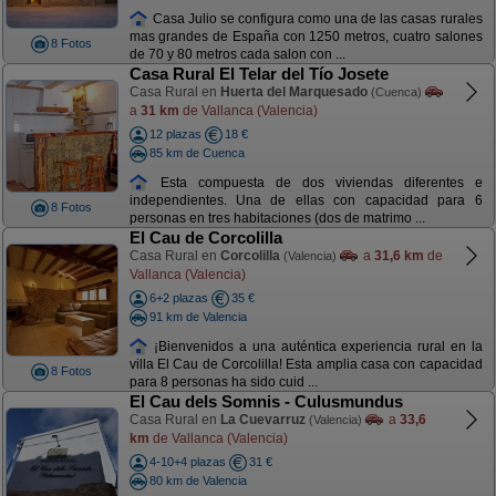
Casa Julio se configura como una de las casas rurales
mas grandes de España con 1250 metros, cuatro salones
8 Fotos
de 70 y 80 metros cada salon con ...
Casa Rural El Telar del Tío Josete
Casa Rural en
Huerta del Marquesado
(Cuenca)
a
31 km
de Vallanca (Valencia)
12 plazas
18 €
85 km de Cuenca
Esta compuesta de dos viviendas diferentes e
independientes. Una de ellas con capacidad para 6
8 Fotos
personas en tres habitaciones (dos de matrimo ...
El Cau de Corcolilla
Casa Rural en
Corcolilla
a
31,6 km
de
(Valencia)
Vallanca (Valencia)
6+2 plazas
35 €
91 km de Valencia
¡Bienvenidos a una auténtica experiencia rural en la
villa El Cau de Corcolilla! Esta amplia casa con capacidad
8 Fotos
para 8 personas ha sido cuid ...
El Cau dels Somnis - Culusmundus
Casa Rural en
La Cuevarruz
a
33,6
(Valencia)
km
de Vallanca (Valencia)
4-10+4 plazas
31 €
80 km de Valencia