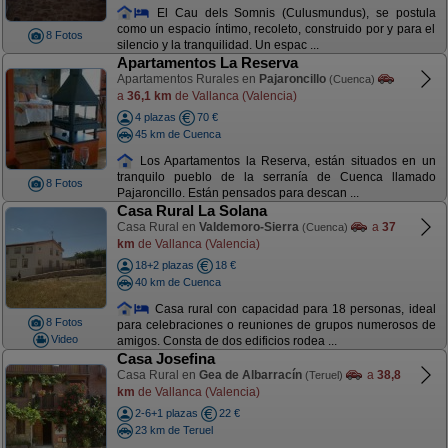
El Cau dels Somnis (Culusmundus), se postula
como un espacio íntimo, recoleto, construido por y para el
8 Fotos
silencio y la tranquilidad. Un espac ...
Apartamentos La Reserva
Apartamentos Rurales en
Pajaroncillo
(Cuenca)
a
36,1 km
de Vallanca (Valencia)
4 plazas
70 €
45 km de Cuenca
Los Apartamentos la Reserva, están situados en un
tranquilo pueblo de la serranía de Cuenca llamado
8 Fotos
Pajaroncillo. Están pensados para descan ...
Casa Rural La Solana
Casa Rural en
Valdemoro-Sierra
a
37
(Cuenca)
km
de Vallanca (Valencia)
18+2 plazas
18 €
40 km de Cuenca
Casa rural con capacidad para 18 personas, ideal
8 Fotos
para celebraciones o reuniones de grupos numerosos de
Video
amigos. Consta de dos edificios rodea ...
Casa Josefina
Casa Rural en
Gea de Albarracín
a
38,8
(Teruel)
km
de Vallanca (Valencia)
2-6+1 plazas
22 €
23 km de Teruel