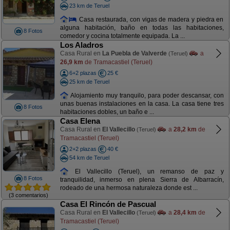
23 km de Teruel
Casa restaurada, con vigas de madera y piedra en
alguna habitación, baño en todas las habitaciones,
8 Fotos
comedor y cocina totalmente equipada. La ...
Los Aladros
Casa Rural en
La Puebla de Valverde
a
(Teruel)
26,9 km
de Tramacastiel (Teruel)
6+2 plazas
25 €
25 km de Teruel
Alojamiento muy tranquilo, para poder descansar, con
unas buenas instalaciones en la casa. La casa tiene tres
8 Fotos
habitaciones dobles, un baño e ...
Casa Elena
Casa Rural en
El Vallecillo
a
28,2 km
de
(Teruel)
Tramacastiel (Teruel)
2+2 plazas
40 €
54 km de Teruel
El Vallecillo (Teruel), un remanso de paz y
8 Fotos
tranquilidad, inmerso en plena Sierra de Albarracín,
rodeado de una hermosa naturaleza donde est ...
(3 comentarios)
Casa El Rincón de Pascual
Casa Rural en
El Vallecillo
a
28,4 km
de
(Teruel)
Tramacastiel (Teruel)