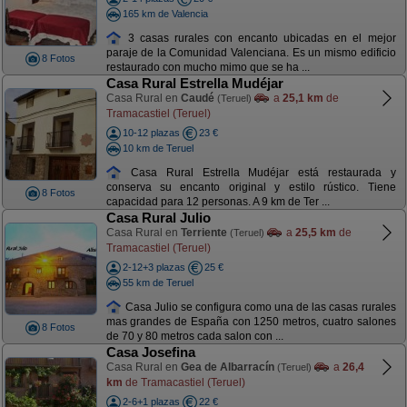
165 km de Valencia
3 casas rurales con encanto ubicadas en el mejor
paraje de la Comunidad Valenciana. Es un mismo edificio
8 Fotos
restaurado con mucho mimo que se ha ...
Casa Rural Estrella Mudéjar
Casa Rural en
Caudé
a
25,1 km
de
(Teruel)
Tramacastiel (Teruel)
10-12 plazas
23 €
10 km de Teruel
Casa Rural Estrella Mudéjar está restaurada y
conserva su encanto original y estilo rústico. Tiene
8 Fotos
capacidad para 12 personas. A 9 km de Ter ...
Casa Rural Julio
Casa Rural en
Terriente
a
25,5 km
de
(Teruel)
Tramacastiel (Teruel)
2-12+3 plazas
25 €
55 km de Teruel
Casa Julio se configura como una de las casas rurales
mas grandes de España con 1250 metros, cuatro salones
8 Fotos
de 70 y 80 metros cada salon con ...
Casa Josefina
Casa Rural en
Gea de Albarracín
a
26,4
(Teruel)
km
de Tramacastiel (Teruel)
2-6+1 plazas
22 €