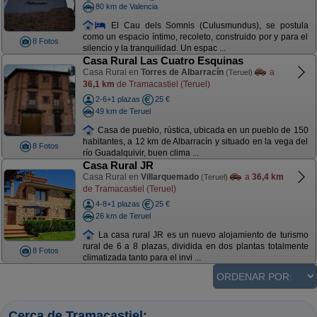
80 km de Valencia
El Cau dels Somnis (Culusmundus), se postula
como un espacio íntimo, recoleto, construido por y para el
8 Fotos
silencio y la tranquilidad. Un espac ...
Casa Rural Las Cuatro Esquinas
Casa Rural en
Torres de Albarracín
a
(Teruel)
36,1 km
de Tramacastiel (Teruel)
2-6+1 plazas
25 €
49 km de Teruel
Casa de pueblo, rústica, ubicada en un pueblo de 150
habitantes, a 12 km de Albarracín y situado en la vega del
8 Fotos
río Guadalquivir, buen clima ...
Casa Rural JR
Casa Rural en
Villarquemado
a
36,4 km
(Teruel)
de Tramacastiel (Teruel)
4-8+1 plazas
25 €
26 km de Teruel
La casa rural JR es un nuevo alojamiento de turismo
rural de 6 a 8 plazas, dividida en dos plantas totalmente
8 Fotos
climatizada tanto para el invi ...
Cerca de Tramacastiel: