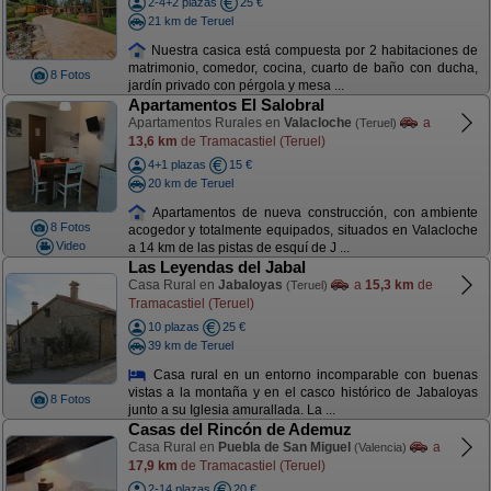
2-4+2 plazas
25 €
21 km de Teruel
Nuestra casica está compuesta por 2 habitaciones de
matrimonio, comedor, cocina, cuarto de baño con ducha,
8 Fotos
jardín privado con pérgola y mesa ...
Apartamentos El Salobral
Apartamentos Rurales en
Valacloche
a
(Teruel)
13,6 km
de Tramacastiel (Teruel)
4+1 plazas
15 €
20 km de Teruel
Apartamentos de nueva construcción, con ambiente
8 Fotos
acogedor y totalmente equipados, situados en Valacloche
Video
a 14 km de las pistas de esquí de J ...
Las Leyendas del Jabal
Casa Rural en
Jabaloyas
a
15,3 km
de
(Teruel)
Tramacastiel (Teruel)
10 plazas
25 €
39 km de Teruel
Casa rural en un entorno incomparable con buenas
vistas a la montaña y en el casco histórico de Jabaloyas
8 Fotos
junto a su Iglesia amurallada. La ...
Casas del Rincón de Ademuz
Casa Rural en
Puebla de San Miguel
a
(Valencia)
17,9 km
de Tramacastiel (Teruel)
2-14 plazas
20 €