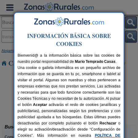
INFORMACIÓN BÁSICA SOBRE
COOKIES
Alojamientos
>
Aragón
>
Teruel
> Tramacastiel
Bienvenid@ a la información básica sobre las cookies de
Casas Rurales en Tramacastiel
nuestro portal responsabilidad de
Mario Temprado Casas
.
Una cookie o galleta informática es un pequeño archivo de
información que se guarda en tu pc, smartphone o tablet al
visitar el portal. Algunas son nuestras y otras pertenecen a
empresas externas que nos prestan servicios. Las activadas
y necesarias para que todo funcione correctamente son las
Cookies Técnicas y no necesitan de tu autorización. Al pulsar
el botón
Aceptar
activarás el resto de cookies (analíticas y
Casas Rurales El Molinete
rs.
4-11+2 pers.
publicitarias), personalizadas según tus preferencias y con
 €
30 €
Mora de Rubielos (Teruel)
desde
publicidad ajustada a tus búsquedas. Estas últimas puedes
desactivarlas por completo pulsando el botón
Rechazar
o
Buscar
elegir su activación/desactivación desde “Configuración de
Cookies”. Más información en nuestra
POLÍTICA DE
Comunidades: