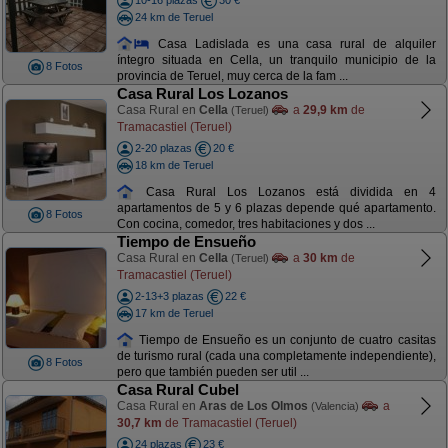
10-16 plazas
30 €
24 km de Teruel
Casa Ladislada es una casa rural de alquiler
íntegro situada en Cella, un tranquilo municipio de la
8 Fotos
provincia de Teruel, muy cerca de la fam ...
Casa Rural Los Lozanos
Casa Rural en
Cella
a
29,9 km
de
(Teruel)
Tramacastiel (Teruel)
2-20 plazas
20 €
18 km de Teruel
Casa Rural Los Lozanos está dividida en 4
apartamentos de 5 y 6 plazas depende qué apartamento.
8 Fotos
Con cocina, comedor, tres habitaciones y dos ...
Tiempo de Ensueño
Casa Rural en
Cella
a
30 km
de
(Teruel)
Tramacastiel (Teruel)
2-13+3 plazas
22 €
17 km de Teruel
Tiempo de Ensueño es un conjunto de cuatro casitas
de turismo rural (cada una completamente independiente),
8 Fotos
pero que también pueden ser util ...
Casa Rural Cubel
Casa Rural en
Aras de Los Olmos
a
(Valencia)
30,7 km
de Tramacastiel (Teruel)
24 plazas
23 €