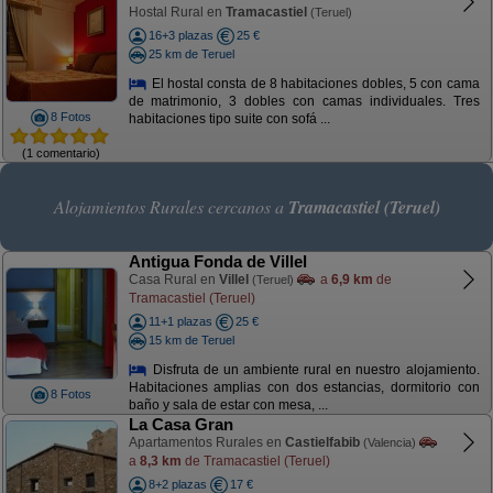
Hostal Rural en
Tramacastiel
(Teruel)
16+3 plazas
25 €
25 km de Teruel
El hostal consta de 8 habitaciones dobles, 5 con cama
de matrimonio, 3 dobles con camas individuales. Tres
8 Fotos
habitaciones tipo suite con sofá ...
(1 comentario)
Alojamientos Rurales cercanos a
Tramacastiel (Teruel)
Antigua Fonda de Villel
Casa Rural en
Villel
a
6,9 km
de
(Teruel)
Tramacastiel (Teruel)
11+1 plazas
25 €
15 km de Teruel
Disfruta de un ambiente rural en nuestro alojamiento.
Habitaciones amplias con dos estancias, dormitorio con
8 Fotos
baño y sala de estar con mesa, ...
La Casa Gran
Apartamentos Rurales en
Castielfabib
(Valencia)
a
8,3 km
de Tramacastiel (Teruel)
8+2 plazas
17 €