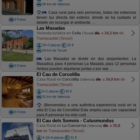
96 km de Valencia
Casa rural para seis personas, todas las estancias
tienen luz directa del exterior, donde se ha cuidado el
8 Fotos
detalle sin recargar el ambiente. ...
Las Masadas
Vivienda turística en
Cella
a
34,3 km
de
(Teruel)
Tramacastiel (Teruel)
20+3 plazas
25 €
29 km de Teruel
Las Masadas se divide en dos alojamientos: La
Masadica, para 4 personas La Masada, para 12 personas
8 Fotos
Ambas pueden alquilarse juntas o por sep ...
El Cau de Corcolilla
Casa Rural en
Corcolilla
a
34,9 km
de
(Valencia)
Tramacastiel (Teruel)
6+2 plazas
35 €
91 km de Valencia
¡Bienvenidos a una auténtica experiencia rural en la
villa El Cau de Corcolilla! Esta amplia casa con capacidad
8 Fotos
para 8 personas ha sido cuid ...
El Cau dels Somnis - Culusmundus
Casa Rural en
La Cuevarruz
a
35,8
(Valencia)
km
de Tramacastiel (Teruel)
4-10+4 plazas
31 €