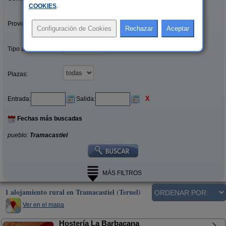
COOKIES
.
Provincias/Islas:
Tipo alquiler:
Plazas:
X
Entrada:
Salida:
Fechas más buscadas
pueblo:
Tramacastiel
MÁS FILTROS
1 alojamiento rural en Tramacastiel (Teruel)
Ver en el mapa
Hostería La Barbacana