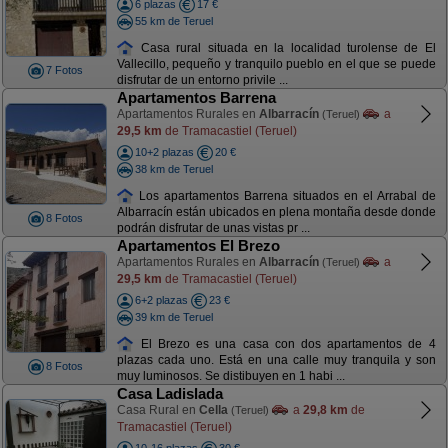
6 plazas
17 €
55 km de Teruel
Casa rural situada en la localidad turolense de El
Vallecillo, pequeño y tranquilo pueblo en el que se puede
7 Fotos
disfrutar de un entorno privile ...
Apartamentos Barrena
Apartamentos Rurales en
Albarracín
a
(Teruel)
29,5 km
de Tramacastiel (Teruel)
10+2 plazas
20 €
38 km de Teruel
Los apartamentos Barrena situados en el Arrabal de
Albarracín están ubicados en plena montaña desde donde
8 Fotos
podrán disfrutar de unas vistas pr ...
Apartamentos El Brezo
Apartamentos Rurales en
Albarracín
a
(Teruel)
29,5 km
de Tramacastiel (Teruel)
6+2 plazas
23 €
39 km de Teruel
El Brezo es una casa con dos apartamentos de 4
plazas cada uno. Está en una calle muy tranquila y son
8 Fotos
muy luminosos. Se distibuyen en 1 habi ...
Casa Ladislada
Casa Rural en
Cella
a
29,8 km
de
(Teruel)
Tramacastiel (Teruel)