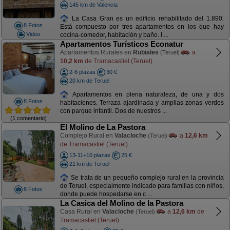
145 km de Valencia
La Casa Gran es un edificio rehabilitado del 1.890.
8 Fotos
Está compuesto por tres apartamentos en los que hay
Video
cocina-comedor, habitación y baño. I ...
Apartamentos Turísticos Econatur
Apartamentos Rurales en
Rubiales
a
(Teruel)
10,2 km
de Tramacastiel (Teruel)
2-6 plazas
30 €
20 km de Teruel
Apartamentos en plena naturaleza, de una y dos
8 Fotos
habitaciones. Terraza ajardinada y amplias zonas verdes
con parque infantil. Dos de nuestros ...
(1 comentario)
El Molino de La Pastora
Complejo Rural en
Valacloche
a
12,6 km
(Teruel)
de Tramacastiel (Teruel)
13-11+10 plazas
25 €
21 km de Teruel
Se trata de un pequeño complejo rural en la provincia
de Teruel, especialmente indicado para familias con niños,
8 Fotos
donde puede hospedarse en c ...
La Casica del Molino de la Pastora
Casa Rural en
Valacloche
a
12,6 km
de
(Teruel)
Tramacastiel (Teruel)