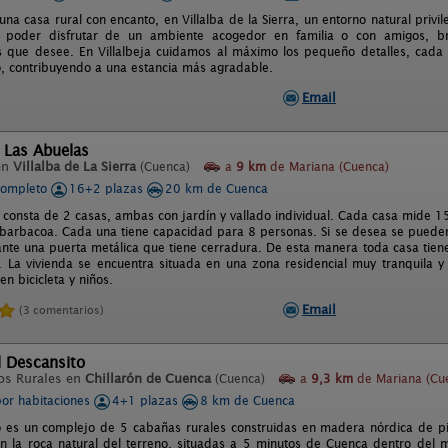
 una casa rural con encanto, en Villalba de la Sierra, un entorno natural priv
 poder disfrutar de un ambiente acogedor en familia o con amigos, bri
que desee. En Villalbeja cuidamos al máximo los pequeño detalles, cada 
, contribuyendo a una estancia más agradable.
Email
 Las Abuelas
en
Villalba de La Sierra
(Cuenca)
a
9 km
de Mariana (Cuenca)
completo
16+2 plazas
20 km de Cuenca
 consta de 2 casas, ambas con jardín y vallado individual. Cada casa mide 1
arbacoa. Cada una tiene capacidad para 8 personas. Si se desea se pueden c
ante una puerta metálica que tiene cerradura. De esta manera toda casa tiene
 La vivienda se encuentra situada en una zona residencial muy tranquila y c
n bicicleta y niños.
Email
(3 comentarios)
l Descansito
os Rurales en
Chillarón de Cuenca
(Cuenca)
a
9,3 km
de Mariana (Cu
por habitaciones
4+1 plazas
8 km de Cuenca
o es un complejo de 5 cabañas rurales construidas en madera nórdica de pi
n la roca natural del terreno, situadas a 5 minutos de Cuenca dentro del mu