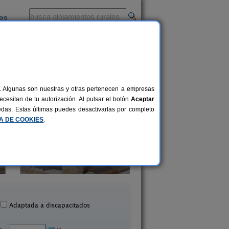
ios
-
al. Algunas son nuestras y otras pertenecen a empresas
cesitan de tu autorización. Al pulsar el botón
Aceptar
uedas. Estas últimas puedes desactivarlas por completo
CA DE COOKIES
.
Casa Rural Esmeralda
Casa Rural La Bot
2-7 pers.
15 €
llanueva de la Jara (Cuenca)
Iniesta (Cuenca)
desde
Adaptada a discapacitados