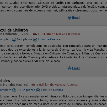
ca de Ciudad Encantada. Constan de jardín con barbacoa, una huerta, terr
entan con aire acondicionado, DVD o vídeo, microoondas, calefacción, comedo
También disponemos de acceso a internet, wifi gratis y ofrecemos documentac
Email
Azul de Chillarón
en
Chillarón
(Cuenca)
a
9,4 km
de Mariana (Cuenca)
completo
4+1 plazas
8 km de Cuenca
ente construcción, completamente equipada, con capacidad para un máximo d
r todo tipo de excursiones a la Serranía de Cuenca, La Alcarria y La Mancha.
r de reconocida belleza. Situada en Chillarón de Cuenca, a 8 Km. de Cuenca ca
y visitar la ciudad de Cuenca y alrededores. La Casita Azul de Chillarón cons
infantil y paseo fluvial a 50 mts. de la casa.
Email
ohales
en
Nohales
(Cuenca)
a
9,5 km
de Mariana (Cuenca)
completo
2-8+2 plazas
3 km de Cuenca
ohales tiene 2 casas rurales en el mismo edificio pero son independientes o
sa tiene dos habitaciones, baño, salón-cocina con chimenea y zona exter
uenca y a poco más de media hora de la sierra de Cuenca. Desde las casas es