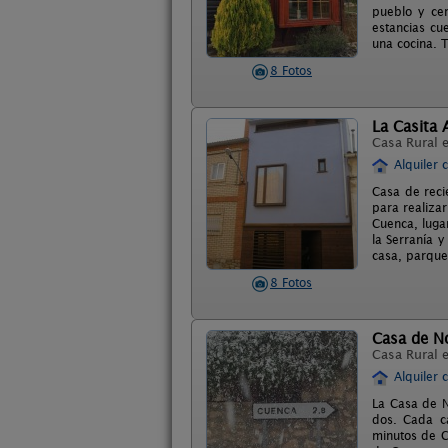
pueblo y cer
estancias cu
una cocina. 
8 Fotos
La Casita 
Casa Rural 
Alquiler 
Casa de reci
para realiza
Cuenca, luga
la Serranía 
casa, parque 
8 Fotos
Casa de N
Casa Rural 
Alquiler 
La Casa de N
dos. Cada ca
minutos de C