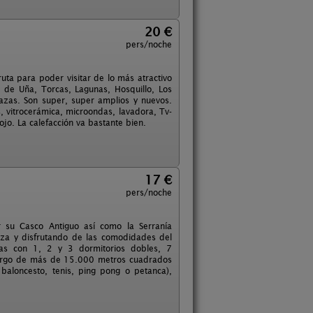
20 €
pers/noche
ta para poder visitar de lo más atractivo
 de Uña, Torcas, Lagunas, Hosquillo, Los
zas. Son super, super amplios y nuevos.
 vitrocerámica, microondas, lavadora, Tv-
o. La calefacción va bastante bien.
17 €
pers/noche
r su Casco Antiguo así como la Serranía
eza y disfrutando de las comodidades del
as con 1, 2 y 3 dormitorios dobles, 7
o largo de más de 15.000 metros cuadrados
 baloncesto, tenis, ping pong o petanca),