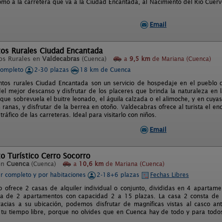
mo a la carretera que va a la Ciudad Encantada, al Nacimiento del Rio Cuervo
Email
tos Rurales Ciudad Encantada
os Rurales en
Valdecabras
(Cuenca)
a
9,5 km
de Mariana (Cuenca)
completo
2-30 plazas
18 km de Cuenca
ntos rurales Ciudad Encantada son un servicio de hospedaje en el pueblo
el mejor descanso y disfrutar de los placeres que brinda la naturaleza en l
que sobrevuela el buitre leonado, el águila calzada o el alimoche, y en cuyas
as ranas, y disfrutar de la berrea en otoño. Valdecabras ofrece al turista el e
 tráfico de las carreteras. Ideal para visitarlo con niños.
Email
o Turístico Cerro Socorro
en
Cuenca
(Cuenca)
a
10,6 km
de Mariana (Cuenca)
er completo y por habitaciones
2-18+6 plazas
Fechas Libres
o ofrece 2 casas de alquiler individual o conjunto, divididas en 4 aparta
ta de 2 apartamentos con capacidad 2 a 15 plazas. La casa 2 consta de
acias a su ubicación, podemos disfrutar de magníficas vistas al casco an
tu tiempo libre, porque no olvides que en Cuenca hay de todo y para todos