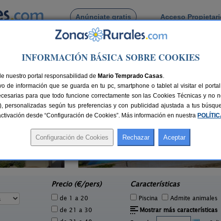
Anúnciate gratis
Acceso Propietar
Busca por pueblo
INFORMACIÓN BÁSICA SOBRE COOKIES
 Mariana
 de Mariana
de nuestro portal responsabilidad de
Mario Temprado Casas
.
o de información que se guarda en tu pc, smartphone o tablet al visitar el port
ecesarias para que todo funcione correctamente son las Cookies Técnicas y no ne
rias), personalizadas según tus preferencias y con publicidad ajustada a tus búsq
sactivación desde “Configuración de Cookies”. Más información en nuestra
POLÍTI
Casa Rural El Tesorillo
2 pers.
16+4 pers.
22 €
35 €
Casas de Fernando Alonso (Cuenca)
Vi
e
desde
Precio (€/pers)
Características
de 1 a 20
Piscina
Admite animales
de 21 a 30
Mostrar más características