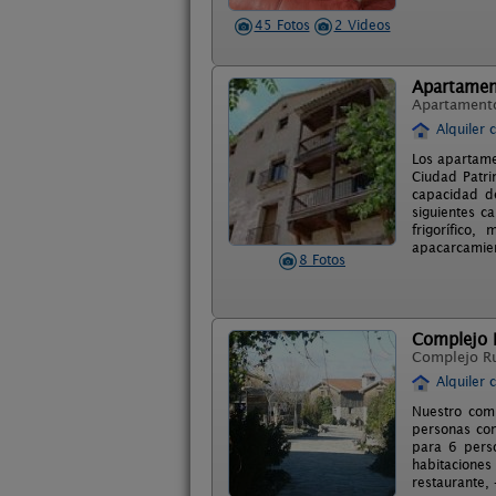
45 Fotos
2 Videos
Apartament
Apartament
Alquiler 
Los apartame
Ciudad Patr
capacidad de
siguientes ca
frigorífico
apacarcamie
8 Fotos
Complejo 
Complejo R
Alquiler 
Nuestro com
personas con
para 6 perso
habitaciones
restaurante, 