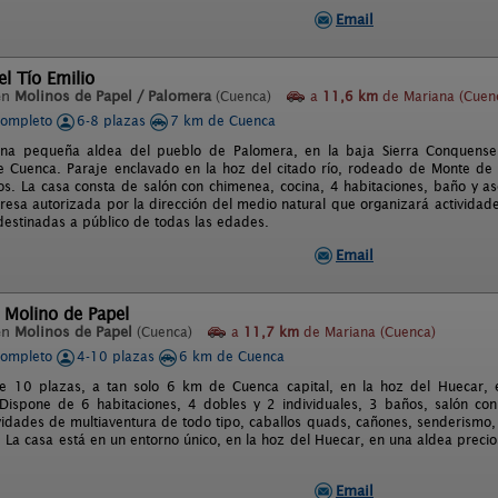
Email
el Tío Emilio
en
Molinos de Papel / Palomera
(Cuenca)
a
11,6 km
de Mariana (Cuen
completo
6-8 plazas
7 km de Cuenca
una pequeña aldea del pueblo de Palomera, en la baja Sierra Conquense y
e Cuenca. Paraje enclavado en la hoz del citado río, rodeado de Monte de 
os. La casa consta de salón con chimenea, cocina, 4 habitaciones, baño y a
esa autorizada por la dirección del medio natural que organizará actividad
destinadas a público de todas las edades.
Email
 Molino de Papel
en
Molinos de Papel
(Cuenca)
a
11,7 km
de Mariana (Cuenca)
completo
4-10 plazas
6 km de Cuenca
e 10 plazas, a tan solo 6 km de Cuenca capital, en la hoz del Huecar, e
ispone de 6 habitaciones, 4 dobles y 2 individuales, 3 baños, salón con
vidades de multiaventura de todo tipo, caballos quads, cañones, senderismo, 
. La casa está en un entorno único, en la hoz del Huecar, en una aldea preci
Email