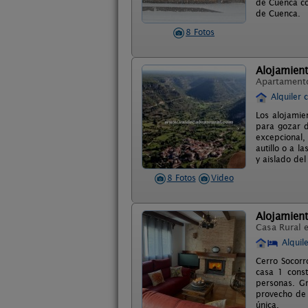
de Cuenca co
de Cuenca.
8 Fotos
Alojamien
Apartament
Alquiler 
Los alojamie
para gozar d
excepcional, 
autillo o a l
y aislado del
8 Fotos
Video
Alojamient
Casa Rural 
Alquil
Cerro Socorr
casa 1 cons
personas. Gr
provecho de 
única.