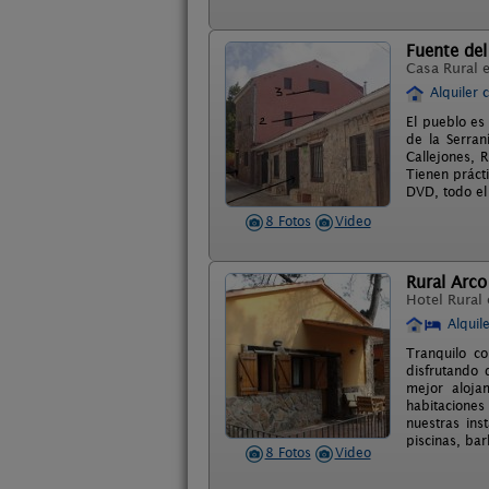
Fuente de
Casa Rural 
Alquiler 
El pueblo es
de la Serran
Callejones,
Tienen práct
DVD, todo el
8 Fotos
Video
Rural Arco 
Hotel Rural
Alquil
Tranquilo c
disfrutando 
mejor aloja
habitaciones
nuestras ins
piscinas, ba
8 Fotos
Video