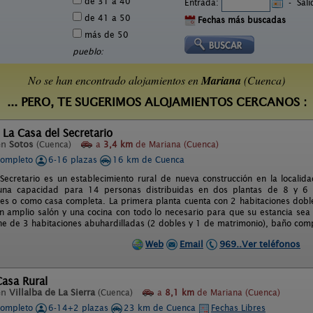
de 31 a 40
Entrada:
-
Sal
de 41 a 50
Fechas más buscadas
más de 50
pueblo:
No se han encontrado alojamientos en
Mariana
(Cuenca)
... PERO, TE SUGERIMOS ALOJAMIENTOS CERCANOS :
 La Casa del Secretario
en
Sotos
(Cuenca)
a
3,4 km
de Mariana (Cuenca)
completo
6-16 plazas
16 km de Cuenca
Secretario es un establecimiento rural de nueva construcción en la localid
una capacidad para 14 personas distribuidas en dos plantas de 8 y 6 
es o como casa completa. La primera planta cuenta con 2 habitaciones dobl
n amplio salón y una cocina con todo lo necesario para que su estancia se
ne de 3 habitaciones abuhardilladas (2 dobles y 1 de matrimonio), baño comp
Web
Email
969..Ver teléfonos
Casa Rural
en
Villalba de La Sierra
(Cuenca)
a
8,1 km
de Mariana (Cuenca)
completo
6-14+2 plazas
23 km de Cuenca
Fechas Libres