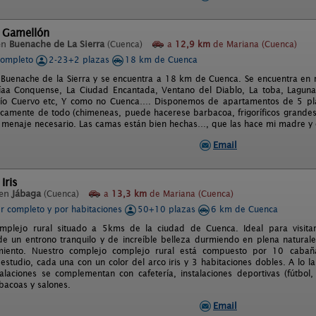
l Gamellón
en
Buenache de La Sierra
(Cuenca)
a
12,9 km
de Mariana (Cuenca)
completo
2-23+2 plazas
18 km de Cuenca
 Buenache de la Sierra y se encuentra a 18 km de Cuenca. Se encuentra en ru
íaa Conquense, La Ciudad Encantada, Ventano del Diablo, La toba, Laguna
 Río Cuervo etc, Y como no Cuenca…. Disponemos de apartamentos de 5 pla
icamente de todo (chimeneas, puede hacerese barbacoa, frigoríficos grandes,
 menaje necesario. Las camas están bien hechas…, que las hace mi madre y oj
Email
Iris
 en
Jábaga
(Cuenca)
a
13,3 km
de Mariana (Cuenca)
er completo y por habitaciones
50+10 plazas
6 km de Cuenca
omplejo rural situado a 5kms de la ciudad de Cuenca. Ideal para visita
de un entrono tranquilo y de increíble belleza durmiendo en plena natural
miento. Nuestro complejo complejo rural está compuesto por 10 cabañ
 estudio, cada una con un color del arco iris y 3 habitaciones dobles. A l
talaciones se complementan con cafetería, instalaciones deportivas (fútbol,
rbacoas y salones.
Email