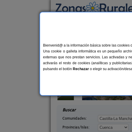
Busca por alojamiento
Alojamientos
>
Castilla-La Mancha
>
Cuenca
>
Casas Rurales cerca
Bienvenid@ a la información básica sobre las cookies 
Una cookie o galleta informática es un pequeño archiv
externas que nos prestan servicios. Las activadas y n
activarás el resto de cookies (analíticas y publicita
pulsando el botón
Rechazar
o elegir su activación/de
El Pinar
La Casa de La Posada
10-20+6 pers.
3-1
40 €
uenca)
Ribagorda (Cuenca)
desde
desd
Buscar
Comunidades:
Provincias/Islas: