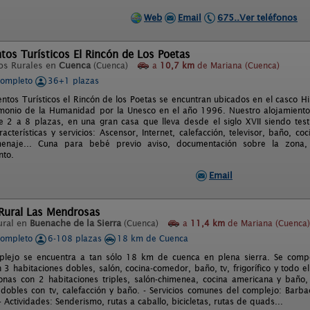
Web
Email
675..Ver teléfonos
os Turísticos El Rincón de Los Poetas
os Rurales en
Cuenca
(Cuenca)
a
10,7 km
de Mariana (Cuenca)
completo
36+1 plazas
ntos Turísticos el Rincón de los Poetas se encuntran ubicados en el casco H
imonio de la Humanidad por la Unesco en el año 1996. Nuestro alojamient
 2 a 8 plazas, en una gran casa que lleva desde el siglo XVII siendo test
racterísticas y servicios: Ascensor, Internet, calefacción, televisor, baño, c
, menaje... Cuna para bebé previo aviso, documentación sobre la zon
nto.
Email
Rural Las Mendrosas
ural en
Buenache de la Sierra
(Cuenca)
a
11,4 km
de Mariana (Cuenca)
completo
6-108 plazas
18 km de Cuenca
plejo se encuentra a tan sólo 18 km de cuenca en plena sierra. Se com
 3 habitaciones dobles, salón, cocina-comedor, baño, tv, frigorífico y todo 
nas con 2 habitaciones triples, salón-chimenea, cocina americana y baño, 
 dobles con tv, calefacción y baño. - Servicios comunes del complejo: Barba
- Actividades: Senderismo, rutas a caballo, bicicletas, rutas de quads...