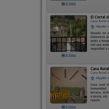
8 Fotos
El Corral d
Casa Rural 
Alquiler 
Situada en 
kilómetros d
setas y hong
con una empr
seguridad y 
8 Fotos
Casa Rural
Casa Rural 
Alquiler 
Casa rural d
humanidad. D
terraza. Acti
y pesca, etc.
repetir.
8 Fotos