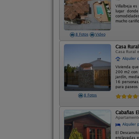
Villalbeja es
lugar donde
comodidades 
mucho cariño
8 Fotos
Video
Casa Rural
Casa Rural 
Alquiler 
Vivienda que
200 m2 con b
jardín, medi
16 personas.
para paseos e
8 Fotos
Cabañas E
Apartament
Alquiler 
El Descansit
enclavadas e